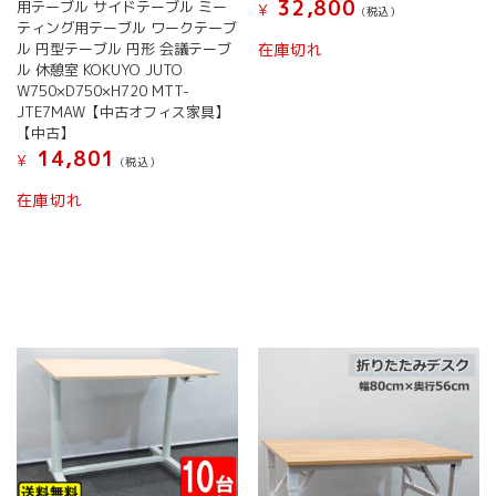
32,800
ョ
用テーブル サイドテーブル ミー
¥
(税込）
ン
ティング用テーブル ワークテーブ
ル 円型テーブル 円形 会議テーブ
在庫切れ
は
ル 休憩室 KOKUYO JUTO
商
W750×D750×H720 MTT-
品
JTE7MAW【中古オフィス家具】
ペ
【中古】
ー
14,801
ジ
¥
(税込）
か
在庫切れ
ら
選
択
で
き
ま
す