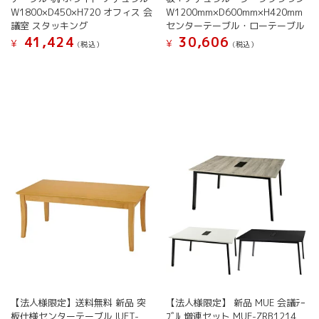
す。
オ
W1800×D450×H720 オフィス 会
W1200mm×D600mm×H420mm
オ
プ
議室 スタッキング
センターテーブル・ローテーブル
プ
シ
41,424
30,606
¥
¥
シ
ョ
(税込）
(税込）
ョ
ン
こ
こ
ン
は
の
の
は
商
商
商
商
品
品
品
品
ペ
に
に
ペ
ー
は
は
ー
ジ
複
複
ジ
か
数
数
か
ら
の
の
ら
選
バ
バ
選
択
リ
リ
択
で
エ
エ
で
き
ー
ー
き
ま
シ
シ
ま
す
ョ
ョ
す
ン
ン
が
が
【法人様限定】送料無料 新品 突
【法人様限定】 新品 MUE 会議ﾃｰ
あ
あ
板仕様センターテーブル IUFT-
ﾌﾞﾙ 増連セット MUE-ZRB1214
り
り