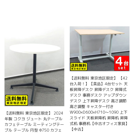
商
き
品
ま
に
す
は
複
数
の
バ
リ
エ
ー
シ
ョ
【送料無料 東京地区限定】 【42
ン
台入荷！】【美品】4台セット 天
が
板昇降デスク 昇降デスク 昇降式
あ
デスク 事務デスク アップダウン
り
デスク 上下昇降デスク 高さ調節
ま
高さ調整 キャスター付き
す。
W900×D600×H710～1090 上下
【送料無料 東京地区限定】 2024
オ
スライド 天板昇降机 昇降机 昇降
年製 コクヨ ジュート 丸テーブル
プ
式机 事務机【中古オフィス家具】
カフェテーブル ミーティングテー
【中古】
シ
ブル テーブル 円型 Φ750 カフェ