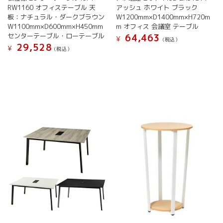
RW1160 オフィステーブル 天
アッシュ ホワイト ブラック
ま
ま
板：ナチュラル・ダークブラウン
W1200mm×D1400mm×H720m
す。
す。
W1100mm×D600mm×H450mm
m オフィス 会議室 テーブル
オ
オ
センターテーブル・ローテーブル
64,463
¥
プ
プ
(税込）
29,528
¥
シ
シ
(税込）
こ
ョ
ョ
こ
の
ン
ン
の
商
は
は
商
品
商
商
品
に
品
品
に
は
ペ
ペ
は
複
ー
ー
複
数
ジ
ジ
数
の
か
か
の
バ
ら
ら
バ
リ
選
選
リ
エ
択
択
エ
ー
で
で
ー
シ
き
き
シ
ョ
ま
ま
ョ
ン
す
す
ン
が
が
あ