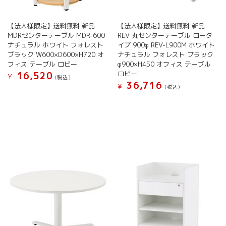
す
ン
が
が
あ
【法人様限定】送料無料 新品
【法人様限定】送料無料 新品
あ
り
MDRセンターテーブル MDR-600
REV 丸センターテーブル ロータ
り
ま
ナチュラル ホワイト フォレスト
イプ 900φ REV-L900M ホワイト
ま
す。
ブラック W600×D600×H720 オ
ナチュラル フォレスト ブラック
す。
オ
フィス テーブル ロビー
φ900×H450 オフィス テーブル
オ
プ
ロビー
16,520
¥
プ
シ
(税込）
36,716
¥
シ
ョ
(税込）
こ
ョ
ン
こ
の
ン
は
の
商
は
商
商
品
商
品
品
に
品
ペ
に
は
ペ
ー
は
複
ー
ジ
複
数
ジ
か
数
の
か
ら
の
バ
ら
選
バ
リ
選
択
リ
エ
択
で
エ
ー
で
き
ー
シ