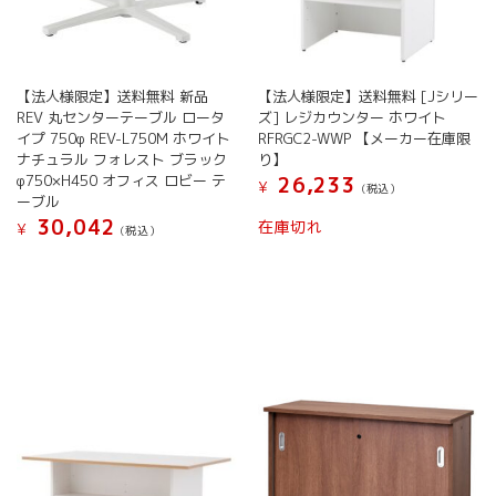
き
ま
シ
ョ
ま
す
ョ
ン
す
ン
が
が
あ
【法人様限定】送料無料 新品
【法人様限定】送料無料 [Jシリー
あ
り
REV 丸センターテーブル ロータ
ズ] レジカウンター ホワイト
り
ま
イプ 750φ REV-L750M ホワイト
RFRGC2-WWP 【メーカー在庫限
ま
す。
ナチュラル フォレスト ブラック
り】
す。
オ
φ750×H450 オフィス ロビー テ
26,233
オ
¥
プ
(税込）
ーブル
プ
シ
30,042
在庫切れ
¥
シ
ョ
(税込）
ョ
ン
こ
ン
は
の
は
商
商
商
品
品
品
ペ
に
ペ
ー
は
ー
ジ
複
ジ
か
数
か
ら
の
ら
選
バ
選
択
リ