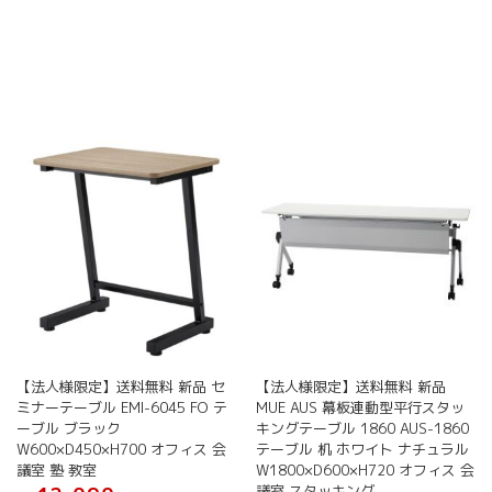
こ
の
の
商
商
品
品
に
に
は
は
複
複
数
数
の
の
バ
バ
リ
リ
エ
エ
ー
ー
シ
シ
ョ
ョ
ン
ン
が
が
あ
【法人様限定】送料無料 新品 セ
【法人様限定】送料無料 新品
あ
り
ミナーテーブル EMI-6045 FO テ
MUE AUS 幕板連動型平行スタッ
り
ま
ーブル ブラック
キングテーブル 1860 AUS-1860
ま
す。
W600×D450×H700 オフィス 会
テーブル 机 ホワイト ナチュラル
す。
オ
議室 塾 教室
W1800×D600×H720 オフィス 会
オ
プ
議室 スタッキング