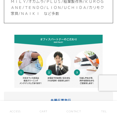
ＭＩＬＹ/オカムラ/ＰＬＵＳ/稲葉製作所/ＫＵＲＯＧ
ＡＮＥ/ＴＥＮＤＯ/ＬＩＯＮ/ＵＣＨＩＤＡ/カリモク
家具/ＮＡＩＫＩ など多数
各種伝票発行
ACCESS
CART
CONTACT
TEL