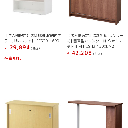
択
で
エ
で
き
ー
き
ま
シ
ま
す
ョ
す
ン
が
【法人様限定】送料無料 収納付き
【法人様限定】送料無料 [Jシリー
あ
テーブル ホワイト RFSGD-1690
ズ] 書庫型カウンターⅢ ウォルナ
り
ットⅡ RFHCSH3-1200DM2
29,894
ま
¥
(税込）
42,208
す。
¥
(税込）
在庫切れ
オ
プ
シ
ョ
ン
は
商
品
ペ
ー
ジ
か
ら