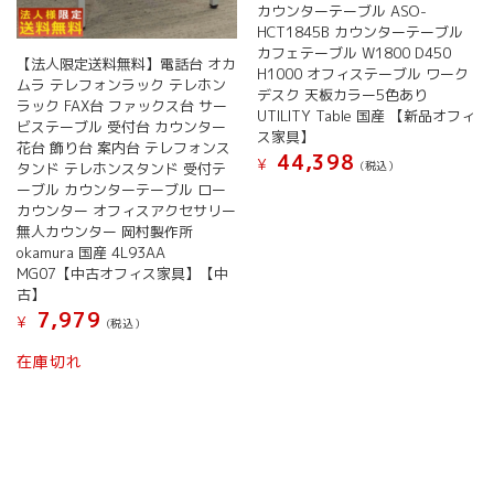
カウンターテーブル ASO-
HCT1845B カウンターテーブル
カフェテーブル W1800 D450
【法人限定送料無料】電話台 オカ
H1000 オフィステーブル ワーク
ムラ テレフォンラック テレホン
デスク 天板カラー5色あり
ラック FAX台 ファックス台 サー
UTILITY Table 国産 【新品オフィ
ビステーブル 受付台 カウンター
ス家具】
花台 飾り台 案内台 テレフォンス
44,398
¥
(税込）
タンド テレホンスタンド 受付テ
ーブル カウンターテーブル ロー
こ
カウンター オフィスアクセサリー
の
無人カウンター 岡村製作所
商
okamura 国産 4L93AA
品
MG07【中古オフィス家具】【中
に
古】
は
7,979
¥
(税込）
複
数
在庫切れ
の
バ
リ
エ
ー
シ