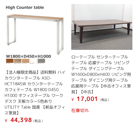
ョ
ン
が
あ
り
ま
す。
オ
プ
ローテーブル センターテーブル
シ
テーブル 応接テーブル リビング
ョ
テーブル ダイニングテーブル
ン
【法人様限定商品】送料無料 ハイ
W1600×D800×H400 リビング用
は
カウンターテーブル ASO-
テーブル ダイニング用テーブル
商
HCT1845W カウンターテーブル
応接用テーブル【中古オフィス家
品
カフェテーブル W1800 D450
具】【中古】
ペ
H1000 オフィステーブル ワーク
17,001
¥
ー
(税込）
デスク 天板カラー5色あり
ジ
UTILITY Table 国産 【新品オフィ
在庫切れ
か
ス家具】
ら
44,398
¥
(税込）
選
こ
択
の
で