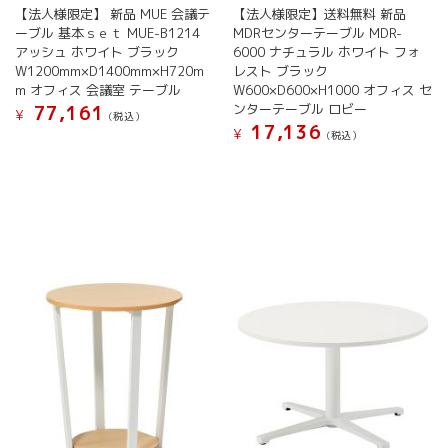
【法人様限定】 新品 MUE 会議テ
【法人様限定】送料無料 新品
あ
り
ーブル 基本ｓｅｔ MUE-B1214
MDRセンターテーブル MDR-
り
ま
アッシュ ホワイト ブラック
6000 ナチュラル ホワイト フォ
ま
す。
W1200mm×D1400mm×H720m
レスト ブラック
す。
オ
m オフィス 会議室 テーブル
W600×D600×H1000 オフィス セ
オ
プ
ンターテーブル ロビー
77,161
¥
プ
シ
(税込）
17,136
¥
シ
ョ
(税込）
こ
ョ
ン
こ
の
ン
は
の
商
は
商
商
品
商
品
品
に
品
ペ
に
は
ペ
ー
は
複
ー
ジ
複
数
ジ
か
数
の
か
ら
の
バ
ら
選
バ
リ
選
択
リ
エ
択
で
エ
ー
で
き
ー
シ
き
ま
シ
ョ
ま
す
ョ
ン