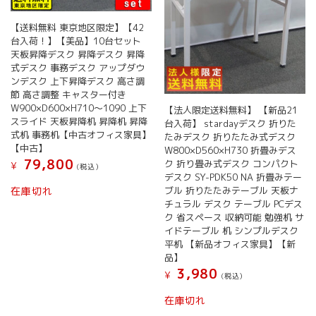
【送料無料 東京地区限定】【42
台入荷！】【美品】10台セット
天板昇降デスク 昇降デスク 昇降
式デスク 事務デスク アップダウ
ンデスク 上下昇降デスク 高さ調
節 高さ調整 キャスター付き
W900×D600×H710～1090 上下
【法人限定送料無料】 【新品21
スライド 天板昇降机 昇降机 昇降
台入荷】 stardayデスク 折りた
式机 事務机【中古オフィス家具】
たみデスク 折りたたみ式デスク
【中古】
W800×D560×H730 折畳みデス
79,800
ク 折り畳み式デスク コンパクト
¥
(税込）
デスク SY-PDK50 NA 折畳みテー
ブル 折りたたみテーブル 天板ナ
在庫切れ
チュラル デスク テーブル PCデス
ク 省スペース 収納可能 勉強机 サ
イドテーブル 机 シンプルデスク
平机 【新品オフィス家具】【新
品】
3,980
¥
(税込）
在庫切れ