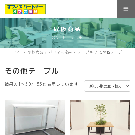
コ
ナ
ン
ビ
テ
ゲ
ン
ー
ツ
シ
取扱商品
へ
ョ
ONLINE SHOP
ス
ン
キ
に
ッ
移
HOME
取扱商品
オフィス家具
テーブル
その他テーブル
プ
動
その他テーブル
新
結果の1～50/135を表示しています
し
い
順