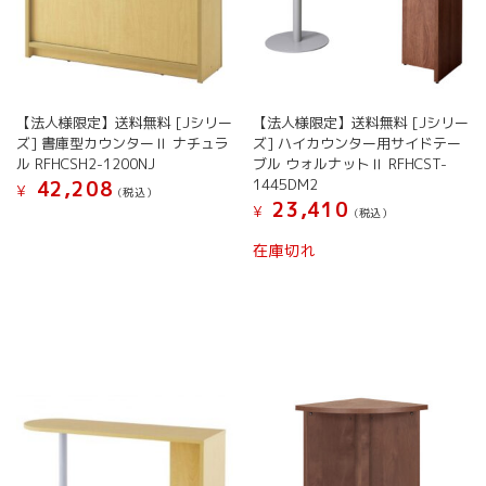
選
択
で
き
ま
【法人様限定】送料無料 [Jシリー
【法人様限定】送料無料 [Jシリー
す
ズ] 書庫型カウンターⅡ ナチュラ
ズ] ハイカウンター用サイドテー
ル RFHCSH2-1200NJ
ブル ウォルナットⅡ RFHCST-
1445DM2
42,208
¥
(税込）
23,410
¥
(税込）
在庫切れ