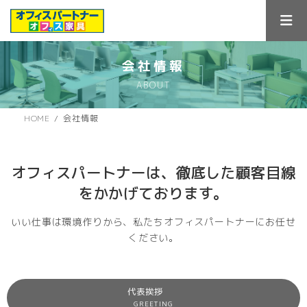
コ
ナ
ン
ビ
テ
ゲ
ン
ー
ツ
シ
会社情報
へ
ョ
ABOUT
ス
ン
キ
に
ッ
移
HOME
会社情報
プ
動
オフィスパートナーは、
徹底した顧客目線
をかかげております。
いい仕事は環境作りから、私たちオフィスパートナーにお任せ
ください。
代表挨拶
GREETING