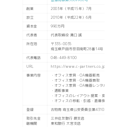
創業
2003年（平成15年）7月
設立
2010年（平成22年）6月
資本金
990万円
代表者
代表取締役 溝口 誠
所在地
〒335-0035
埼玉県戸田市笹目南町28番14号
代表電話
048-449-8100
URL
https://www.c-partners.co.jp
事業内容
・オフィス家具・OA機器販売
・オフィス家具・OA機器買取
・オフィス家具・OA機器レンタル
・通販事業
・オフィスのレイアウト提案・変更
・オフィスの移転・引越・倉庫保管
登録
古物商 埼玉県公安委員会第431020012474号
取引先金
三井住友銀行 蕨支店
融機関
東和銀行 大宮支店