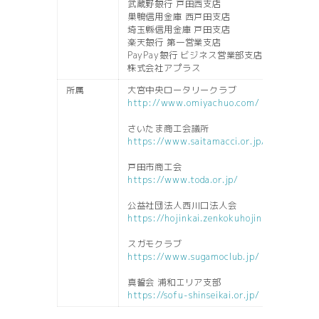
武蔵野銀行 戸田西支店
巣鴨信用金庫 西戸田支店
埼玉縣信用金庫 戸田支店
楽天銀行 第一営業支店
PayPay銀行 ビジネス営業部支店
株式会社アプラス
所属
大宮中央ロータリークラブ
http://www.omiyachuo.com/
さいたま商工会議所
https://www.saitamacci.or.jp/
戸田市商工会
https://www.toda.or.jp/
公益社団法人西川口法人会
https://hojinkai.zenkokuhojinkai.or.jp/ni
スガモクラブ
https://www.sugamoclub.jp/
真誓会 浦和エリア支部
https://sofu-shinseikai.or.jp/