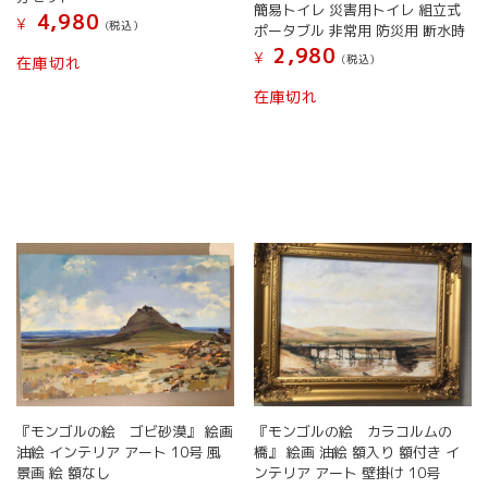
簡易トイレ 災害用トイレ 組立式
4,980
¥
(税込）
ポータブル 非常用 防災用 断水時
2,980
¥
(税込）
在庫切れ
在庫切れ
『モンゴルの絵 ゴビ砂漠』 絵画
『モンゴルの絵 カラコルムの
油絵 インテリア アート 10号 風
橋』 絵画 油絵 額入り 額付き イ
景画 絵 額なし
ンテリア アート 壁掛け 10号