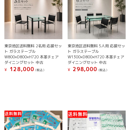
東京地区送料無料 2名用 応接セッ
東京地区送料無料 5人用 応接セッ
ト ガラステーブル
ト ガラステーブル
W800×D800×H720 本革チェア
W1300×D800×H720 本革チェア
ダイニングセット 中古
ダイニングセット 中古
128,000
298,000
¥
¥
(税込）
(税込）
こ
こ
の
の
商
商
品
品
に
に
は
は
複
複
数
数
の
の
バ
バ