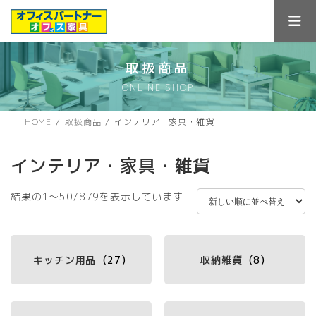
コ
ナ
ン
ビ
テ
ゲ
ン
ー
ツ
シ
取扱商品
へ
ョ
ONLINE SHOP
ス
ン
キ
に
ッ
移
HOME
取扱商品
インテリア・家具・雑貨
プ
動
インテリア・家具・雑貨
新
結果の1～50/879を表示しています
し
い
順
キッチン用品
(27)
収納雑貨
(8)