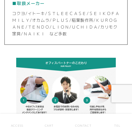
■取扱メーカー
コクヨ/イトーキ/ＳＴＬＥＥＣＡＳＥ/ＳＥＩＫＯＦＡ
ＭＩＬＹ/オカムラ/ＰＬＵＳ/稲葉製作所/ＫＵＲＯＧ
ＡＮＥ/ＴＥＮＤＯ/ＬＩＯＮ/ＵＣＨＩＤＡ/カリモク
家具/ＮＡＩＫＩ など多数
ACCESS
CART
CONTACT
TEL
各種伝票発行