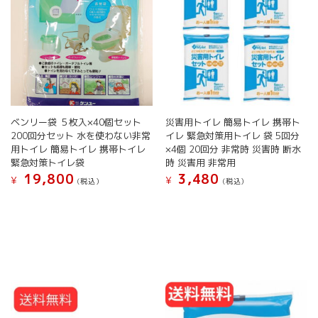
か
か
ら
ら
選
選
択
択
で
で
き
き
ま
ま
す
す
ベンリー袋 ５枚入×40個セット
災害用トイレ 簡易トイレ 携帯ト
200回分セット 水を使わない非常
イレ 緊急対策用トイレ 袋 5回分
用トイレ 簡易トイレ 携帯トイレ
×4個 20回分 非常時 災害時 断水
緊急対策トイレ袋
時 災害用 非常用
19,800
3,480
¥
¥
(税込）
(税込）