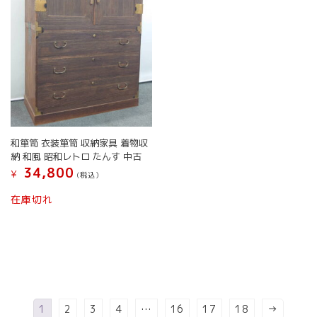
和箪笥 衣装箪笥 収納家具 着物収
納 和風 昭和レトロ たんす 中古
34,800
¥
(税込）
在庫切れ
1
2
3
4
…
16
17
18
→