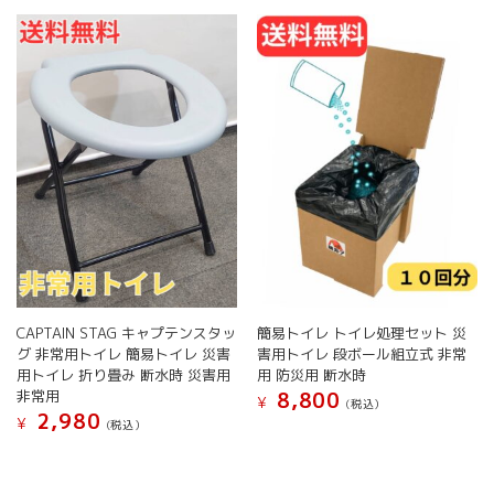
CAPTAIN STAG キャプテンスタッ
簡易トイレ トイレ処理セット 災
グ 非常用トイレ 簡易トイレ 災害
害用トイレ 段ボール組立式 非常
用トイレ 折り畳み 断水時 災害用
用 防災用 断水時
非常用
8,800
¥
(税込）
2,980
¥
(税込）