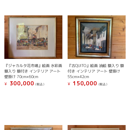
『ジャカルタ花市場』絵画 水彩画
『古QUITO』絵画 油絵 額入り 額
額入り 額付き インテリア アート
付き インテリア アート 壁掛け
壁掛け 70cm×60cm
55cm×42cm
300,000
150,000
¥
¥
(税込）
(税込）