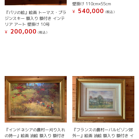
壁掛け 110cm×55cm
540,000
¥
(税込）
『パリの絵』絵画 トーマス・プラ
ジンスキー 額入り 額付き インテ
リア アート 壁掛け 10号
200,000
¥
(税込）
『インドネシアの農村ー刈り入れ
『フランスの農村ーバルビゾン郊
の時ー』絵画 油絵 額入り 額付き
外ー』絵画 油絵 額入り 額付き イ