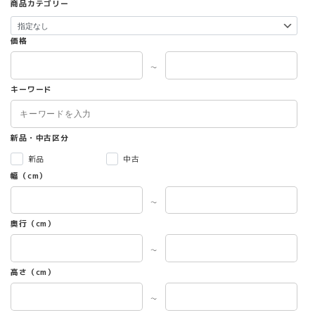
商品カテゴリー
価格
～
キーワード
新品・中古区分
新品
中古
幅（cm）
～
奥行（cm）
～
高さ（cm）
～