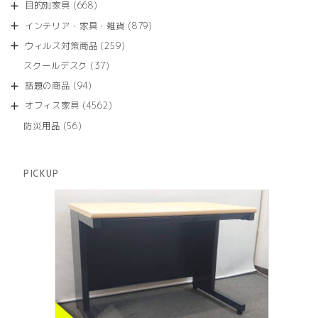
商
668
目的別家具
668
の
品
個
商
879
インテリア・家具・雑貨
879
の
品
個
商
259
ウィルス対策商品
259
の
品
個
商
37
スクールデスク
37
の
品
個
商
94
話題の商品
94
の
品
個
商
4562
オフィス家具
4562
の
品
個
商
56
防災用品
56
の
品
個
商
の
品
商
PICKUP
品