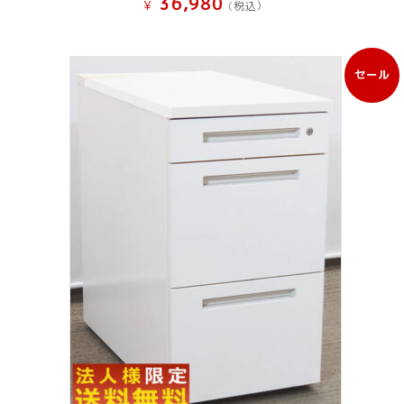
36,980
¥
(税込）
セール
販
売
中
の
商
品