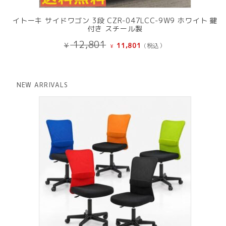
イトーキ サイドワゴン 3段 CZR-047LCC-9W9 ホワイト 鍵
付き スチール製
元
現
12,801
¥
11,801
(税込）
¥
の
在
価
の
格
価
は
格
NEW ARRIVALS
¥ 12,801
は
で
¥ 11,801
し
で
た。
す。