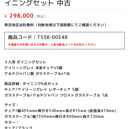
イニングセット 中古
298,000
¥
(税込）
東京地区送料無料（対象地域は下部画像にてご確認ください）
商品コード：TS5K-00348
お電話でのお問い合わせの際は、上記の商品コードをお伝えください
５人用 ダイニングセット
アイリーングレイ 本革チェア×5脚
アルテジャパン製 ガラステーブル×1台
商品詳細：ダイニング6点セット
チェア/アイリーングレイ レザーチェア 5脚
ガラステーブル/アルテジャパン フロストガラステーブル 1点
サイズ：
チェア/幅455mm×奥行き540mm×高さ815mm (座面高470mm)
ガラステーブル/幅1300mm×奥行き800mm×高さ720mm
カラー：
チェア/ブラック