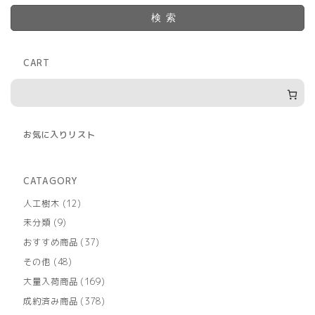
検索
CART
お気に入りリスト
CATAGORY
12
人工樹木
12
個
9
未分類
9
の
個
商
37
おすすめ商品
37
の
品
個
商
48
その他
48
の
品
個
商
169
大量入荷商品
169
の
品
個
商
378
成約済み商品
378
の
品
個