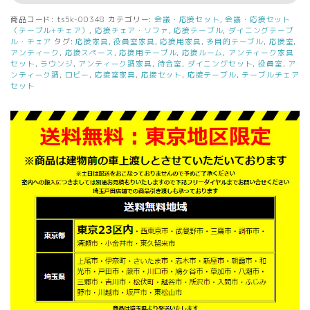
接
商品コード:
ts5k-00348
カテゴリー:
会議・応接セット
,
会議・応接セット
セ
（テーブル+チェア）
,
応接チェア・ソファ
,
応接テーブル
,
ダイニングテーブ
ッ
ル・チェア
タグ:
応接家具
,
役員室家具
,
応接用家具
,
多目的テーブル
,
応接室
,
アンティーク
,
応接スペース
,
応接用テーブル
,
応接ルーム
,
アンティーク家具
ト
セット
,
ラウンジ
,
アンティーク調家具
,
待合室
,
ダイニングセット
,
役員室
,
ア
ガ
ンティーク調
,
ロビー
,
応接室家具
,
応接セット
,
応接テーブル
,
テーブルチェア
ラ
セット
ス
テ
ー
ブ
ル
W1300×D800×H720
本
革
チ
ェ
ア
ダ
イ
ニ
ン
グ