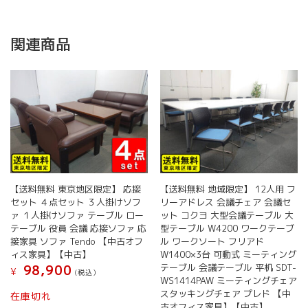
関連商品
【送料無料 東京地区限定】 応接
【送料無料 地域限定】 12人用 フ
セット ４点セット ３人掛けソフ
リーアドレス 会議チェア 会議セ
ァ １人掛けソファ テーブル ロー
ット コクヨ 大型会議テーブル 大
テーブル 役員 会議 応接ソファ 応
型テーブル W4200 ワークテーブ
接家具 ソファ Tendo 【中古オフ
ル ワークソート フリアド
ィス家具】【中古】
W1400×3台 可動式 ミーティング
テーブル 会議テーブル 平机 SDT-
98,900
¥
(税込）
WS1414PAW ミーティングチェア
スタッキングチェア プレド 【中
在庫切れ
古オフィス家具】【中古】