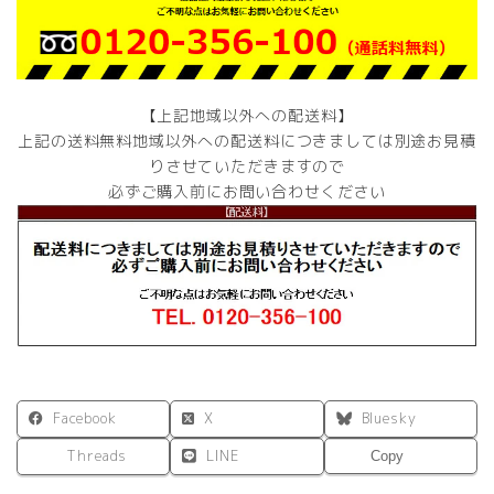
セ
ッ
ト
中
古
【上記地域以外への配送料】
個
上記の送料無料地域以外への配送料につきましては別途お見積
りさせていただきますので
必ずご購入前にお問い合わせください
Facebook
X
Bluesky
Threads
LINE
Copy