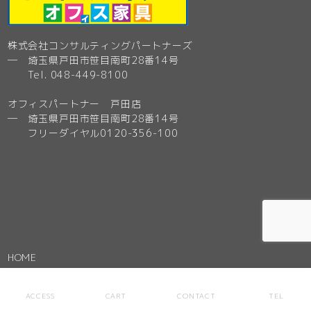
株式会社コンサルティングパートナーズ
─ 埼玉県戸田市笹目南町28番14号
Tel. 048-449-8100
オフィスパートナー 戸田店
─ 埼玉県戸田市笹目南町28番14号
フリーダイヤル0120-356-100
HOME
ONLINE SHOP
ACCESS
CART
CONTACT
TEL
全商品