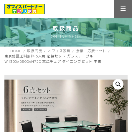
コ
ナ
ン
ビ
テ
ゲ
ン
ー
ツ
シ
取扱商品
へ
ョ
ONLINE SHOP
ス
ン
キ
に
ッ
移
HOME
取扱商品
オフィス家具
会議・応接セット
プ
動
東京地区送料無料 5人用 応接セット ガラステーブル
W1300×D800×H720 本革チェア ダイニングセット 中古