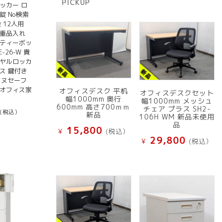
PICKUP
品
ッカー ロ
錠 No検索
 12人用
貴重品入れ
リティーボッ
-26-W 貴
イヤルロッカ
ス 鍵付き
 エヌセーフ
品オフィス家
オフィスデスク 平机
オフィスデスクセット
幅1000mm 奥行
幅1000mm メッシュ
600mm 高さ700ｍｍ
チェア プラス SH2-
(税込）
新品
106H WM 新品未使用
品
15,800
¥
(税込）
29,800
¥
(税込）