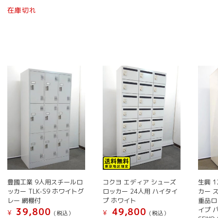
在庫切れ
豊國工業 9人用スチールロ
コクヨ エディア シューズ
生興 
ッカー TLK-S9 ホワイトグ
ロッカー 24人用 ハイタイ
カー 
レー 網棚付
プ ホワイト
重品ロ
イプ 
39,800
49,800
¥
¥
(税込）
(税込）