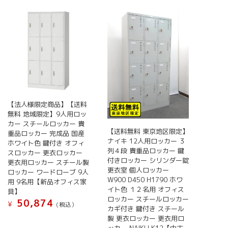
品
ペ
ー
ジ
か
ら
選
択
で
【法人様限定商品】【送料
き
無料 地域限定】9人用ロッ
ま
カー スチールロッカー 貴
す
【送料無料 東京地区限定】
重品ロッカー 完成品 国産
ナイキ 12人用ロッカー ３
ホワイト色 鍵付き オフィ
列４段 貴重品ロッカー 鍵
スロッカー 更衣ロッカー
付きロッカー シリンダー錠
更衣用ロッカー スチール製
更衣室 個人ロッカー
ロッカー ワードローブ 9人
W900 D450 H1790 ホワ
用 9名用【新品オフィス家
イト色 １２名用 オフィス
具】
ロッカー スチールロッカー
50,874
¥
(税込）
カギ付き 鍵付き スチール
製 更衣ロッカー 更衣用ロ