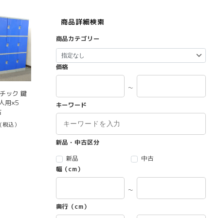
商品詳細検索
商品カテゴリー
価格
～
チック 鍵
人用×5
キーワード
古
(税込）
新品・中古区分
新品
中古
幅（cm）
～
奥行（cm）