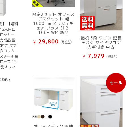
限定2セット オフィス
デスクセット 幅
1000mm メッシュチ
品】 【送料
ェア プラス SH2-
12人用ロ
106H WM 新品
ルロッカー
脇机 3段 ワゴン 延長
完成品 国
29,800
¥
(税込）
デスク サイドワゴン
鍵付き オフ
カギ付き 中古
更衣ロッカー
7,979
 スチール製
¥
(税込）
ローブ 12
新品オフィ
(税込）
セール
販
売
中
の
商
品
オフィスデスク 両袖