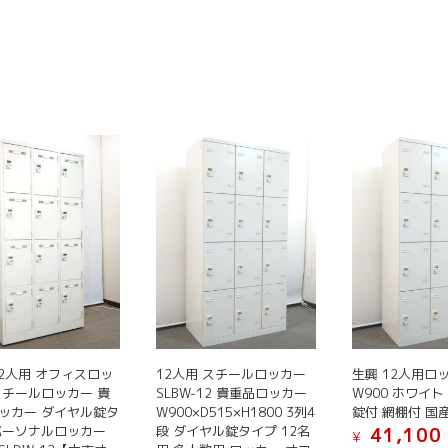
12人用 オフィスロッ
12人用 スチールロッカー
生興 12人用ロ
スチールロッカー 貴
SLBW-12 貴重品ロッカー
W900 ホワイト
ッカー ダイヤル錠タ
W900×D515×H1800 3列4
錠付 網棚付 国
パーソナルロッカー
段 ダイヤル錠タイプ 12名
41,100
¥