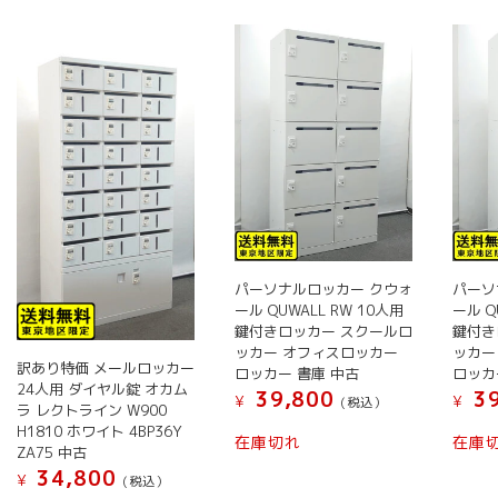
い
順
パーソナルロッカー クウォ
パーソ
ール QUWALL RW 10人用
ール Q
鍵付きロッカー スクールロ
鍵付き
ッカー オフィスロッカー
ッカー
訳あり特価 メールロッカー
ロッカー 書庫 中古
ロッカ
24人用 ダイヤル錠 オカム
39,800
39
¥
¥
(税込）
ラ レクトライン W900
H1810 ホワイト 4BP36Y
在庫切れ
在庫
ZA75 中古
34,800
¥
(税込）