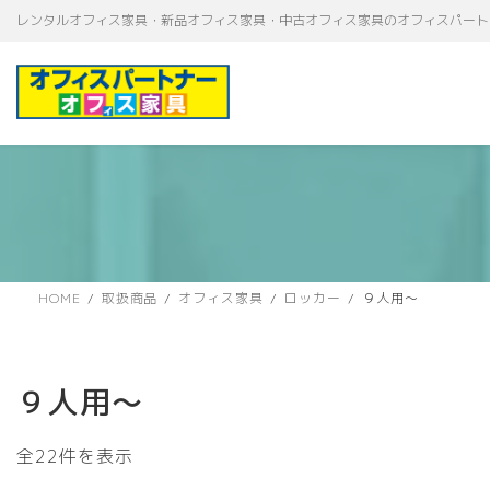
コ
ナ
レンタルオフィス家具・新品オフィス家具・中古オフィス家具のオフィスパート
ン
ビ
テ
ゲ
ン
ー
ツ
シ
へ
ョ
ス
ン
キ
に
ッ
移
プ
動
HOME
取扱商品
オフィス家具
ロッカー
９人用～
９人用～
新
全22件を表示
し