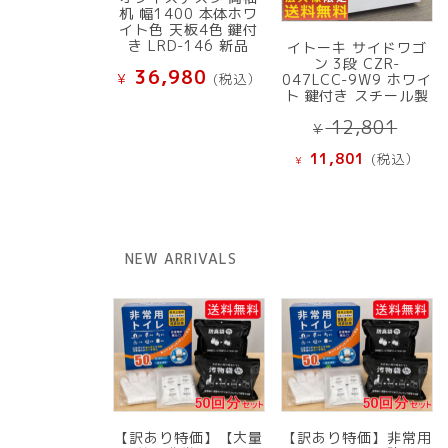
机 幅1400 本体ホワ
イト色 天板4色 鍵付
き LRD-146 新品
イトーキ サイドワゴ
ン 3段 CZR-
36,980
¥
(税込）
047LCC-9W9 ホワイ
ト 鍵付き スチール製
元
12,801
¥
の
現
11,801
(税込）
¥
価
在
格
の
は
価
¥ 12
格
NEW ARRIVALS
で
は
し
¥ 11,801
た。
で
す。
【訳あり特価】【大量
【訳あり特価】非常用