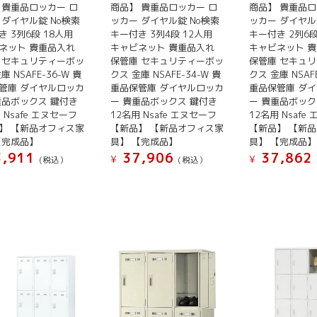
 貴重品ロッカー ロ
商品】 貴重品ロッカー ロ
商品】 貴重品ロ
 ダイヤル錠 No検索
ッカー ダイヤル錠 No検索
ッカー ダイヤル
き 3列6段 18人用
キー付き 3列4段 12人用
キー付き 2列6段
ネット 貴重品入れ
キャビネット 貴重品入れ
キャビネット 
 セキュリティーボッ
保管庫 セキュリティーボッ
保管庫 セキュ
庫 NSAFE-36-W 貴
クス 金庫 NSAFE-34-W 貴
クス 金庫 NSAFE
管庫 ダイヤルロッカ
重品保管庫 ダイヤルロッカ
重品保管庫 ダ
重品ボックス 鍵付き
ー 貴重品ボックス 鍵付き
ー 貴重品ボック
 Nsafe エヌセーフ
12名用 Nsafe エヌセーフ
12名用 Nsafe
】 【新品オフィス家
【新品】 【新品オフィス家
【新品】 【新
【完成品】
具】 【完成品】
具】 【完成品】
,911
37,906
37,862
¥
¥
(税込）
(税込）
こ
こ
の
の
商
商
品
品
に
に
は
は
複
複
数
数
の
の