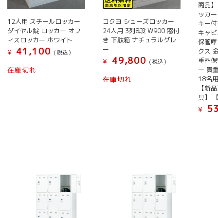
商品】
ッカー
12人用 スチールロッカー
コクヨ シューズロッカー
キー付
ダイヤル錠 ロッカー オフ
24人用 3列8段 W900 窓付
キャビ
ィスロッカー ホワイト
き 下駄箱 ナチュラルグレ
保管庫
ー
41,100
クス 金
¥
(税込）
49,800
重品保
¥
(税込）
ー 貴
在庫切れ
18名用
在庫切れ
【新品
具】 
53
¥
こ
の
商
品
に
は
複
数
の