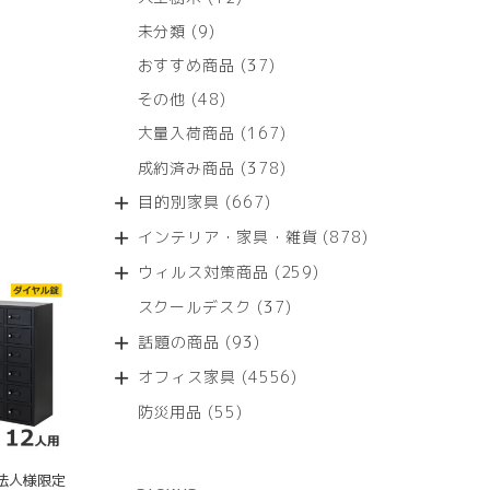
個
9
未分類
9
の
個
商
37
おすすめ商品
37
の
品
個
商
48
その他
48
の
品
個
商
167
大量入荷商品
167
の
品
個
商
378
成約済み商品
378
の
品
個
商
667
目的別家具
667
の
品
個
商
878
インテリア・家具・雑貨
878
の
品
個
商
259
ウィルス対策商品
259
の
品
個
商
37
スクールデスク
37
の
品
個
商
93
話題の商品
93
の
品
個
商
4556
オフィス家具
4556
の
品
個
商
55
防災用品
55
の
品
個
商
の
品
商
法人様限定