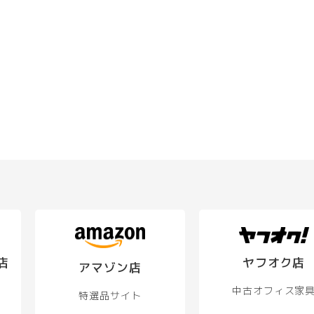
は
商
品
ペ
ー
ジ
か
ら
選
択
で
き
ま
す
店
ヤフオク店
アマゾン店
中古オフィス家
特選品サイト