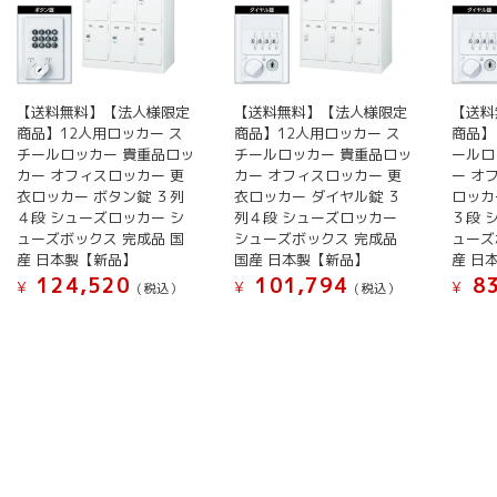
バ
リ
エ
ー
【送料無料】【法人様限定
【送料無料】【法人様限定
【送料
シ
商品】12人用ロッカー ス
商品】12人用ロッカー ス
商品】
ョ
チールロッカー 貴重品ロッ
チールロッカー 貴重品ロッ
ールロ
ン
カー オフィスロッカー 更
カー オフィスロッカー 更
ー オ
が
衣ロッカー ボタン錠 ３列
衣ロッカー ダイヤル錠 ３
ロッカ
あ
４段 シューズロッカー シ
列４段 シューズロッカー
３段 
ューズボックス 完成品 国
シューズボックス 完成品
ューズ
り
産 日本製【新品】
国産 日本製【新品】
産 日
ま
124,520
101,794
83
¥
¥
¥
(税込）
(税込）
す。
オ
プ
シ
ョ
ン
は
商