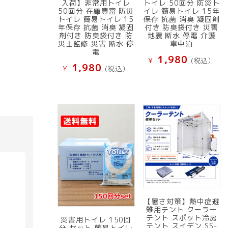
入荷】非常用トイレ
トイレ 50回分 防災ト
50回分 在庫豊富 防災
イレ 簡易トイレ 15年
トイレ 簡易トイレ 15
保存 抗菌 消臭 凝固剤
年保存 抗菌 消臭 凝固
付き 防臭袋付き 災害
剤付き 防臭袋付き 防
地震 断水 停電 介護
災士監修 災害 断水 停
車中泊
電
1,980
¥
(税込）
1,980
¥
(税込）
【暑さ対策】熱中症避
難用テント クーラー
具
テント スポット冷房
災害用トイレ 150回
テント スイデン SS-
分 セット 簡易トイレ