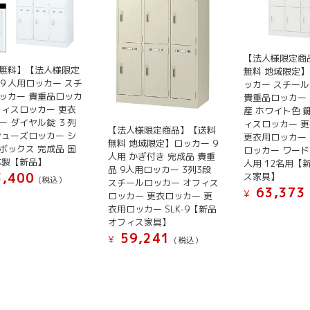
バ
バ
リ
リ
エ
エ
ー
ー
【法人様限定商
無料】【法人様限定
シ
シ
無料 地域限定】
９人用ロッカー スチ
ッカー スチー
ョ
ョ
ッカー 貴重品ロッカ
貴重品ロッカー 
ン
ン
フィスロッカー 更衣
産 ホワイト色 
が
が
ー ダイヤル錠 ３列
ィスロッカー 
【法人様限定商品】【送料
あ
あ
シューズロッカー シ
更衣用ロッカー
無料 地域限定】ロッカー 9
ボックス 完成品 国
ロッカー ワード
り
り
人用 かぎ付き 完成品 貴重
本製【新品】
人用 12名用【
ま
ま
品 9人用ロッカー 3列3段
,400
ス家具】
(税込）
す。
す。
スチールロッカー オフィス
63,373
¥
ロッカー 更衣ロッカー 更
オ
オ
衣用ロッカー SLK-9【新品
こ
プ
プ
オフィス家具】
の
シ
シ
59,241
¥
(税込）
商
ョ
ョ
品
ン
ン
に
は
は
は
商
商
複