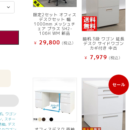
限定2セット オフィス
デスクセット 幅
1000mm メッシュチ
ェア プラス SH2-
106H WM 新品
脇机 3段 ワゴン 延長
29,800
¥
(税込）
デスク サイドワゴン
カギ付き 中古
7,979
¥
(税込）
セール
販
売
中
の
商
机
,
ワゴン
品
ン
,
スチー
納袖
,
デス
オフィスデスク 両袖
スクワゴン
,