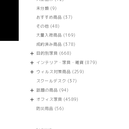
個
9
未分類
9
の
個
商
37
おすすめ商品
37
の
品
個
商
48
その他
48
の
品
個
商
169
大量入荷商品
169
の
品
個
商
378
成約済み商品
378
の
品
個
商
668
目的別家具
668
の
品
個
商
879
インテリア・家具・雑貨
879
の
品
個
商
259
ウィルス対策商品
259
の
品
個
商
37
スクールデスク
37
の
品
個
商
94
話題の商品
94
の
品
個
商
4589
オフィス家具
4589
の
品
個
商
56
防災用品
56
の
品
個
商
の
品
商