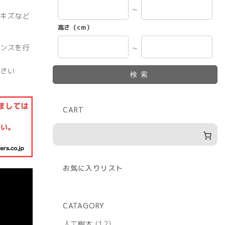
～
キズなど
高さ（cm）
ンスを行
～
さい
検索
CART
お気に入りリスト
CATAGORY
12
人工樹木
12