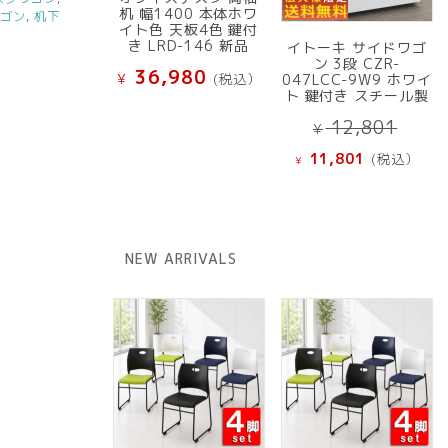
机 幅1400 本体ホワ
ワゴン
,
机下
イト色 天板4色 鍵付
き LRD-146 新品
イトーキ サイドワゴ
ン 3段 CZR-
36,980
¥
(税込）
047LCC-9W9 ホワイ
ト 鍵付き スチール製
元
12,801
¥
の
現
11,801
(税込）
¥
価
在
格
の
は
価
¥ 12
格
NEW ARRIVALS
で
は
し
¥ 11,801
た。
で
す。