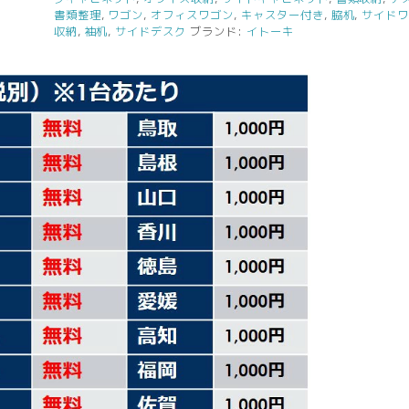
ン
書類整理
,
ワゴン
,
オフィスワゴン
,
キャスター付き
,
脇机
,
サイド
デ
収納
,
袖机
,
サイドデスク
ブランド:
イトーキ
ス
ク
ワ
ゴ
ン
キ
ャ
ス
タ
ー
ワ
ゴ
ン
袖
机
脇
机