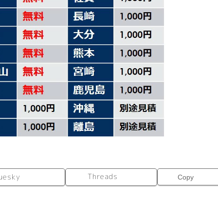
中
古
個
Threads
uesky
Copy