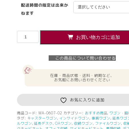
配送時間の指定は出来か
ねます
イ
お買い物カゴに追加
ト
ー
キ
この商品について問い合わせる
CX
３
段
在庫・商品状態・送料・納期など、
ワ
お気軽にお問い合わせください
ゴ
ン
サ
お気に入りに追加
イ
ド
商品コード:
WA-0607-02
カテゴリー:
おすすめ商品
,
ワゴン・脇
タグ:
キャスターワゴン
,
インサイドワゴン
,
事務ワゴン
,
延長ワゴ
ワ
ルワゴン
,
延長デスク
,
OAワゴン
,
収納ワゴン
,
ファイルワゴン
,
収
ゴ
クキャビネット
,
オフィス収納
,
サイドキャビネット
,
書類収納
,
デ