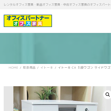
コ
ナ
レンタルオフィス家具・新品オフィス家具・中古オフィス家具のオフィスパート
ン
ビ
テ
ゲ
ン
ー
ツ
シ
へ
ョ
ス
ン
キ
に
ッ
移
プ
動
HOME
取扱商品
イトーキ
イトーキ CX ３段ワゴン サイドワゴ