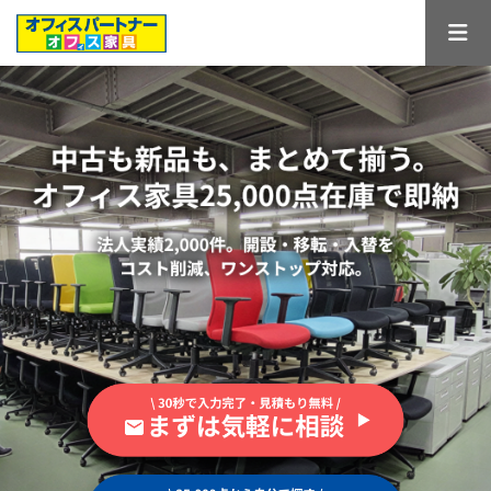
コ
ナ
ン
ビ
テ
ゲ
ン
ー
ツ
シ
へ
ョ
ス
ン
キ
に
ッ
移
プ
動