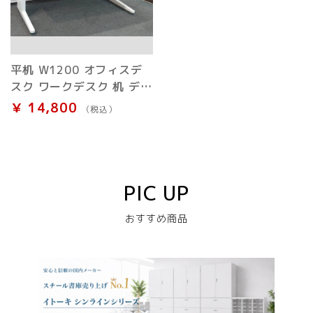
平机 W1200 オフィスデ
スク ワークデスク 机 デス
ク スチール 白 中古
￥ 14,800
（税込）
PIC UP
おすすめ商品