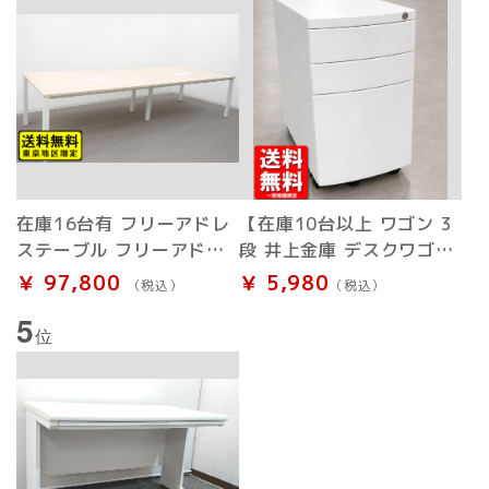
在庫16台有 フリーアドレ
【在庫10台以上 ワゴン 3
ステーブル フリーアドレ
段 井上金庫 デスクワゴン
スデスク W3600 大型会
ホワイト キャスターワゴ
￥ 97,800
￥ 5,980
（税込）
（税込）
議テーブル フリアド オフ
ン 鍵付き 中古
5
ィスデスク 天板ナチュラ
位
ル 中古