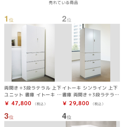
売れている商品
1
2
位
位
両開き＋3段ラテラル 上下
イトーキ シンライン 上下
ユニット 書庫 イトーキ シ
書庫 両開き＋3段ラテラル
ンライン 中古
WE
￥ 47,800
￥ 29,800
（税込）
（税込）
3
4
位
位