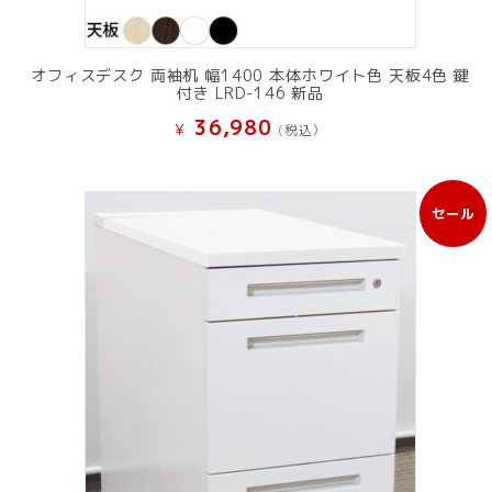
オフィスデスク 両袖机 幅1400 本体ホワイト色 天板4色 鍵
付き LRD-146 新品
36,980
¥
(税込）
セール
販
売
中
の
商
品