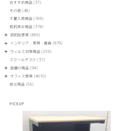
商
37
おすすめ商品
37
の
品
個
商
48
その他
48
の
品
個
商
169
大量入荷商品
169
の
品
個
商
378
成約済み商品
378
の
品
個
商
669
目的別家具
669
の
品
個
商
879
インテリア・家具・雑貨
879
の
品
個
商
259
ウィルス対策商品
259
の
品
個
商
37
スクールデスク
37
の
品
個
商
94
話題の商品
94
の
品
個
商
4610
オフィス家具
4610
の
品
個
商
56
防災用品
56
の
品
個
商
の
品
商
PICKUP
品