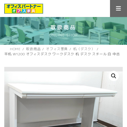
コ
ナ
ン
ビ
テ
ゲ
ン
ー
ツ
シ
取扱商品
へ
ョ
ONLINE SHOP
ス
ン
キ
に
ッ
移
HOME
取扱商品
オフィス家具
机（デスク）
プ
動
平机 W1200 オフィスデスク ワークデスク 机 デスク スチール 白 中古