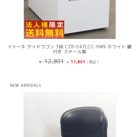
イトーキ サイドワゴン 3段 CZR-047LCC-9W9 ホワイト 鍵
付き スチール製
元
現
12,801
¥
11,801
(税込）
¥
の
在
価
の
格
価
は
格
NEW ARRIVALS
¥ 12,801
は
で
¥ 11,801
し
で
た。
す。