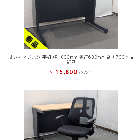
オフィスデスク 平机 幅1000mm 奥行600mm 高さ700ｍｍ
新品
15,800
¥
(税込）