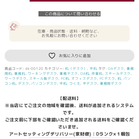
W1200
オ
この商品について問い合わせる
フ
ィ
ス
在庫・商品状態・送料・納期など、
デ
お気軽にお問い合わせください
ス
ク
ワ
お気に入りに追加
ー
ク
商品コード:
dk-00120
カテゴリー:
机（デスク）
,
平机
タグ:
OAデスク
,
事務
デ
用机
,
事務机
,
ワーキングデスク
,
事務デスク
,
OA机
,
作業机
,
スチールデスク
,
ス
ワークデスク
,
スチール製デスク
,
PC机
,
オフィスデスク
,
PCデスク
,
机
,
パソ
コン机
,
デスク
,
パソコンデスク
,
平机
,
つくえ
,
平デスク
,
事務用デスク
ク
机
デ
【配送料】
ス
※当店にてご注文の地域を確認後、送料が追加されるシステム
ク
です。
ス
ご注文前に下部をご確認いただき追加される送料をご確認くだ
チ
さいませ。
ー
アートセッティングデリバリー(家財便)：Dランク×１梱包
ル