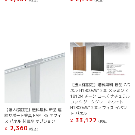
(税込）
(税込）
シ
こ
こ
ョ
の
の
ン
商
商
は
品
品
商
に
に
品
は
は
ペ
複
複
ー
数
数
ジ
の
の
か
バ
バ
ら
リ
リ
選
エ
エ
択
ー
ー
で
【法人様限定】送料無料 新品 Zパ
シ
シ
き
ネル H1800×W1200 メラミン Z-
ョ
ョ
ま
1812M チーク ローズ ナチュラル
ン
ン
す
ウッド ダークグレー ホワイト
が
が
H1800×W1200オフィス イベン
【法人様限定】送料無料 新品 連
あ
あ
ト パネル
結サポート金具 RAM-RS オフィ
り
り
33,122
¥
ス パネル 付属品 オプション
(税込）
ま
ま
2,360
す。
す。
¥
こ
(税込）
オ
オ
の