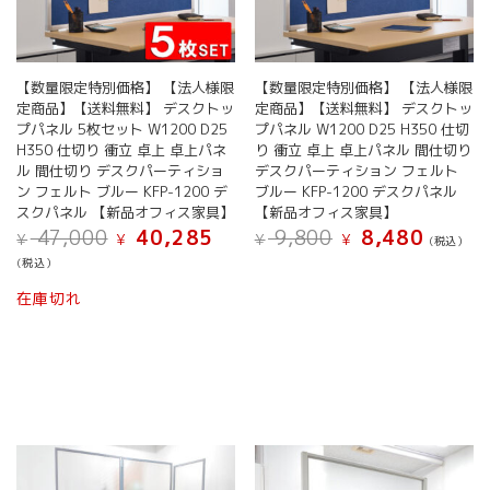
【数量限定特別価格】 【法人様限
【数量限定特別価格】 【法人様限
定商品】【送料無料】 デスクトッ
定商品】【送料無料】 デスクトッ
プパネル 5枚セット W1200 D25
プパネル W1200 D25 H350 仕切
H350 仕切り 衝立 卓上 卓上パネ
り 衝立 卓上 卓上パネル 間仕切り
ル 間仕切り デスクパーティショ
デスクパーティション フェルト
ン フェルト ブルー KFP-1200 デ
ブルー KFP-1200 デスクパネル
スクパネル 【新品オフィス家具】
【新品オフィス家具】
元
現
元
現
47,000
40,285
9,800
8,480
¥
¥
¥
¥
(税込）
の
在
の
在
(税込）
価
の
価
の
格
価
格
価
在庫切れ
は
格
は
格
¥ 47,000
は
¥ 9,800
は
で
¥ 40,285
で
¥ 8,480
し
で
し
で
た。
す。
た。
す。