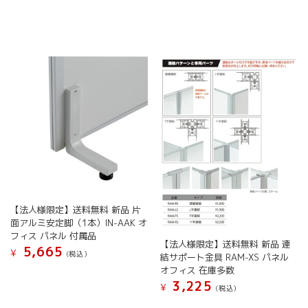
商
商
ョ
ョ
品
品
ン
ン
に
に
は
は
は
は
商
商
複
複
品
品
数
数
ペ
ペ
の
の
ー
ー
バ
バ
ジ
ジ
リ
リ
か
か
エ
エ
ら
ら
ー
ー
選
選
シ
シ
択
択
ョ
ョ
で
で
ン
ン
き
き
が
が
ま
ま
【法人様限定】送料無料 新品 片
あ
あ
す
す
面アルミ安定脚（1本）IN-AAK オ
り
り
フィス パネル 付属品
ま
ま
【法人様限定】送料無料 新品 連
5,665
す。
す。
¥
(税込）
結サポート金具 RAM-XS パネル
オ
オ
オフィス 在庫多数
プ
プ
3,225
¥
(税込）
シ
シ
こ
ョ
ョ