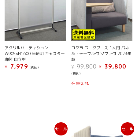
アクリルパーティション
コクヨ ワークブース 1人用 パネ
W905×H1600 半透明 キャスター
ル・テーブル付 ソファ付 2023年
脚付 自立型
製
元
現
7,979
99,800
39,800
¥
¥
¥
(税込）
の
在
(税込）
価
の
格
価
在庫切れ
は
格
¥ 99,800
は
で
¥ 39,
し
で
た。
す。
セール
セール