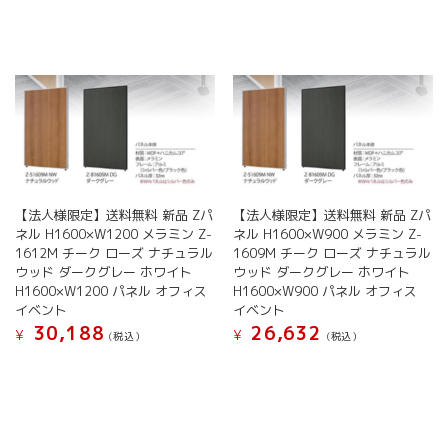
ョ
シ
品
品
ン
ョ
に
に
は
ン
は
は
商
は
複
複
品
商
数
数
ペ
品
の
の
ー
ペ
バ
バ
ジ
ー
リ
リ
か
ジ
エ
エ
ら
か
ー
ー
選
【法人様限定】送料無料 新品 Zパ
【法人様限定】送料無料 新品 Zパ
ら
シ
シ
択
ネル H1600×W1200 メラミン Z-
ネル H1600×W900 メラミン Z-
選
ョ
ョ
で
1612M チーク ローズ ナチュラル
1609M チーク ローズ ナチュラル
択
ン
ン
き
ウッド ダークグレー ホワイト
ウッド ダークグレー ホワイト
で
が
が
H1600×W1200 パネル オフィス
H1600×W900 パネル オフィス
ま
き
あ
あ
イベント
イベント
す
ま
り
り
30,188
26,632
¥
¥
す
(税込）
(税込）
ま
ま
す。
す。
こ
こ
オ
オ
の
の
プ
プ
商
商
シ
シ
品
品
ョ
ョ
に
に