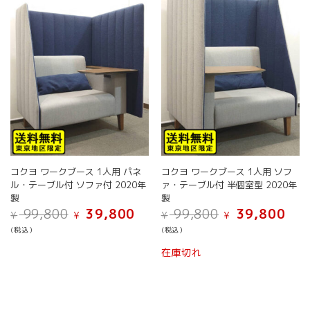
コクヨ ワークブース 1人用 パネ
コクヨ ワークブース 1人用 ソフ
ル・テーブル付 ソファ付 2020年
ァ・テーブル付 半個室型 2020年
製
製
元
現
元
現
99,800
39,800
99,800
39,800
¥
¥
¥
¥
の
在
の
在
(税込）
(税込）
価
の
価
の
格
価
格
価
在庫切れ
は
格
は
格
¥ 99,800
は
¥ 99,800
は
で
¥ 39,800
で
¥ 39,
し
で
し
で
た。
す。
た。
す。