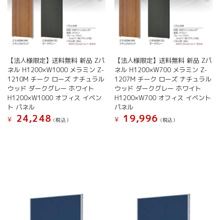
商
商
数
数
品
品
の
の
ペ
ペ
バ
バ
ー
ー
リ
リ
ジ
ジ
エ
エ
か
か
ー
ー
【法人様限定】送料無料 新品 Zパ
【法人様限定】送料無料 新品 Zパ
ら
ら
シ
シ
ネル H1200×W1000 メラミン Z-
ネル H1200×W700 メラミン Z-
選
選
ョ
ョ
1210M チーク ローズ ナチュラル
1207M チーク ローズ ナチュラル
択
択
ン
ン
ウッド ダークグレー ホワイト
ウッド ダークグレー ホワイト
で
で
が
が
H1200×W1000 オフィス イベン
H1200×W700 オフィス イベント
き
き
あ
あ
ト パネル
パネル
ま
ま
り
り
24,248
19,996
¥
¥
す
す
(税込）
(税込）
ま
ま
す。
す。
こ
こ
オ
オ
の
の
プ
プ
商
商
シ
シ
品
品
ョ
ョ
に
に
ン
ン
は
は
は
は
複
複
商
商
数
数
品
品
の
の
ペ
ペ