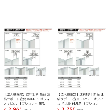
の
ン
ン
商
は
は
品
商
商
に
品
品
は
ペ
ペ
複
ー
ー
数
ジ
ジ
の
か
か
バ
ら
ら
リ
選
選
エ
択
択
ー
で
で
シ
き
き
ョ
ま
ま
ン
す
す
が
あ
り
ま
【法人様限定】送料無料 新品 連
【法人様限定】送料無料 新品 連
す。
結サポート金具 RAM-TS オフィ
結サポート金具 RAM-LS オフィ
オ
ス パネル オプション 付属品
ス パネル 付属品 オプション
プ
2,961
2,750
¥
¥