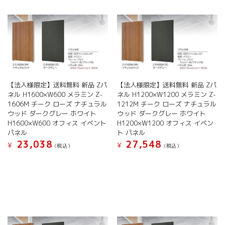
ン
ン
は
は
は
は
複
複
商
商
数
数
品
品
の
の
ペ
ペ
バ
バ
ー
ー
リ
リ
ジ
ジ
エ
エ
か
か
ー
ー
【法人様限定】送料無料 新品 Zパ
【法人様限定】送料無料 新品 Zパ
ら
ら
シ
シ
ネル H1600×W600 メラミン Z-
ネル H1200×W1200 メラミン Z-
選
選
ョ
ョ
1606M チーク ローズ ナチュラル
1212M チーク ローズ ナチュラル
択
択
ン
ン
ウッド ダークグレー ホワイト
ウッド ダークグレー ホワイト
で
で
が
が
H1600×W600 オフィス イベント
H1200×W1200 オフィス イベン
き
き
あ
あ
パネル
ト パネル
ま
ま
り
り
23,038
27,548
¥
¥
す
す
(税込）
(税込）
ま
ま
す。
す。
こ
こ
オ
オ
の
の
プ
プ
商
商
シ
シ
品
品
ョ
ョ
に
に
ン
ン
は
は
は
は
複
複