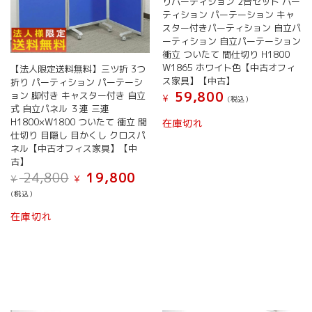
りパーティション 2台セット パー
ティション パーテーション キャ
スター付きパーティション 自立パ
ーティション 自立パーテーション
衝立 ついたて 間仕切り H1800
W1865 ホワイト色【中古オフィ
【法人限定送料無料】三ツ折 3つ
ス家具】【中古】
折り パーティション パーテーシ
59,800
ョン 脚付き キャスター付き 自立
¥
(税込）
式 自立パネル ３連 三連
H1800×W1800 ついたて 衝立 間
在庫切れ
仕切り 目隠し 目かくし クロスパ
ネル【中古オフィス家具】【中
古】
元
現
24,800
19,800
¥
¥
の
在
(税込）
価
の
格
価
在庫切れ
は
格
¥ 24,800
は
で
¥ 19,800
し
で
た。
す。