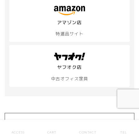
品
ペ
ー
ジ
アマゾン店
か
ら
特選品サイト
選
択
で
き
ま
ヤフオク店
す
中古オフィス家具
大量注文や掲載のない商品もご相談
ACCESS
CART
CONTACT
TEL
ください