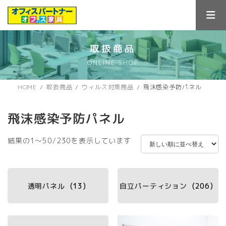
コ
ナ
ン
ビ
テ
ゲ
ン
ー
ツ
シ
取扱商品
へ
ョ
ONLINE SHOP
ス
ン
キ
に
ッ
移
HOME
取扱商品
ウィルス対策商品
飛沫感染予防パネル
プ
動
飛沫感染予防パネル
新
結果の1～50/230を表示しています
し
い
順
透明パネル
(13)
自立パーティション
(206)