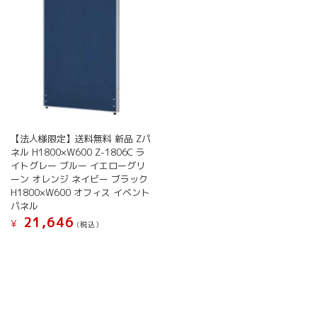
か
か
の
の
ら
ら
バ
バ
選
選
リ
リ
択
択
エ
エ
で
で
ー
ー
き
き
シ
シ
ま
ま
ョ
ョ
す
す
ン
ン
が
が
【法人様限定】送料無料 新品 Zパ
あ
あ
ネル H1800×W600 Z-1806C ラ
り
り
イトグレー ブルー イエローグリ
ま
ま
ーン オレンジ ネイビー ブラック
す。
す。
H1800×W600 オフィス イベント
オ
オ
パネル
プ
プ
21,646
¥
シ
シ
(税込）
ョ
ョ
こ
ン
ン
の
は
は
商
商
商
品
品
品
に
ペ
ペ
は