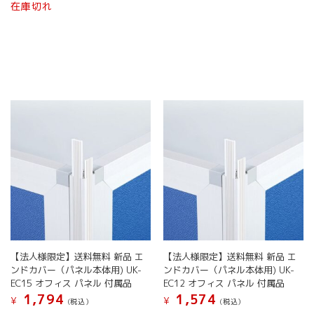
在庫切れ
商
品
に
は
複
数
の
バ
リ
エ
ー
シ
ョ
ン
が
あ
り
ま
【法人様限定】送料無料 新品 エ
【法人様限定】送料無料 新品 エ
す。
ンドカバー（パネル本体用) UK-
ンドカバー（パネル本体用) UK-
オ
EC15 オフィス パネル 付属品
EC12 オフィス パネル 付属品
プ
1,794
1,574
¥
¥
(税込）
(税込）
シ