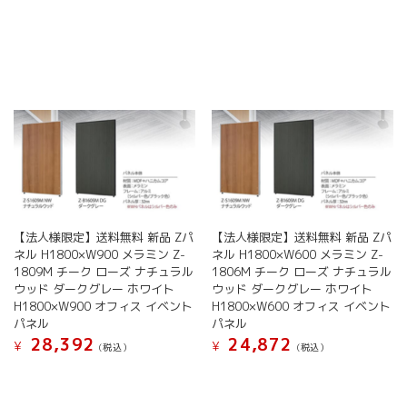
こ
プ
プ
商
の
シ
シ
品
商
ョ
ョ
に
品
ン
ン
は
に
は
は
複
は
商
商
数
複
品
品
の
数
ペ
ペ
バ
の
ー
ー
リ
バ
ジ
ジ
エ
リ
か
か
ー
エ
ら
ら
シ
ー
選
選
ョ
【法人様限定】送料無料 新品 Zパ
【法人様限定】送料無料 新品 Zパ
シ
択
択
ン
ネル H1800×W900 メラミン Z-
ネル H1800×W600 メラミン Z-
ョ
で
で
1809M チーク ローズ ナチュラル
1806M チーク ローズ ナチュラル
が
ン
き
き
ウッド ダークグレー ホワイト
ウッド ダークグレー ホワイト
あ
が
H1800×W900 オフィス イベント
H1800×W600 オフィス イベント
ま
ま
り
あ
パネル
パネル
す
す
ま
り
28,392
24,872
す。
¥
¥
(税込）
(税込）
ま
オ
す。
こ
こ
プ
オ
の
の
シ
プ
商
商