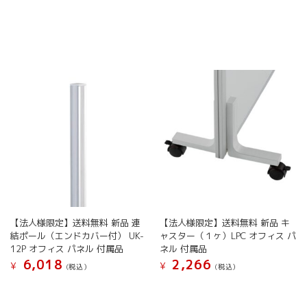
の
の
シ
シ
商
商
ョ
ョ
品
品
ン
ン
に
に
は
は
は
は
商
商
複
複
品
品
数
数
ペ
ペ
の
の
ー
ー
バ
バ
ジ
ジ
リ
リ
か
か
エ
エ
ら
ら
ー
ー
選
選
シ
シ
択
択
ョ
ョ
で
で
ン
ン
き
き
が
が
ま
ま
【法人様限定】送料無料 新品 連
【法人様限定】送料無料 新品 キ
あ
あ
す
す
結ポール（エンドカバー付） UK-
ャスター（１ヶ）LPC オフィス パ
り
り
12P オフィス パネル 付属品
ネル 付属品
ま
ま
6,018
2,266
す。
す。
¥
¥
(税込）
(税込）
オ
オ
こ
こ
プ
プ
の
の
シ
シ