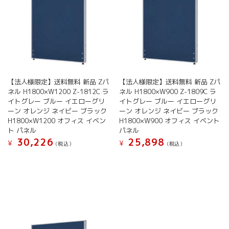
バ
バ
ー
ー
リ
リ
ジ
ジ
エ
エ
か
か
ー
ー
ら
ら
シ
シ
選
選
ョ
ョ
択
択
ン
ン
で
で
が
が
き
き
【法人様限定】送料無料 新品 Zパ
【法人様限定】送料無料 新品 Zパ
あ
あ
ネル H1800×W1200 Z-1812C ラ
ネル H1800×W900 Z-1809C ラ
ま
ま
り
り
イトグレー ブルー イエローグリ
イトグレー ブルー イエローグリ
す
す
ま
ま
ーン オレンジ ネイビー ブラック
ーン オレンジ ネイビー ブラック
す。
す。
H1800×W1200 オフィス イベン
H1800×W900 オフィス イベント
オ
オ
ト パネル
パネル
プ
プ
30,226
25,898
¥
¥
シ
シ
(税込）
(税込）
ョ
ョ
こ
こ
ン
ン
の
の
は
は
商
商
商
商
品
品
品
品
に
に
ペ
ペ
は
は
ー
ー
複
複
ジ
ジ
数
数