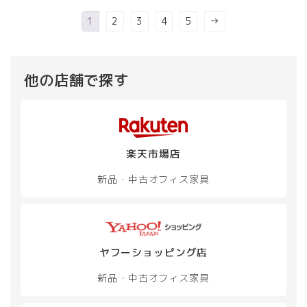
ー
ー
複
ジ
ジ
1
2
3
4
5
→
数
か
か
の
ら
ら
バ
選
選
リ
択
択
他の店舗で探す
エ
で
で
ー
き
き
シ
ま
ま
ョ
す
す
ン
が
楽天市場店
あ
り
新品・中古
オフィス家具
ま
す。
オ
プ
シ
ヤフーショッピング店
ョ
ン
新品・中古
オフィス家具
は
商