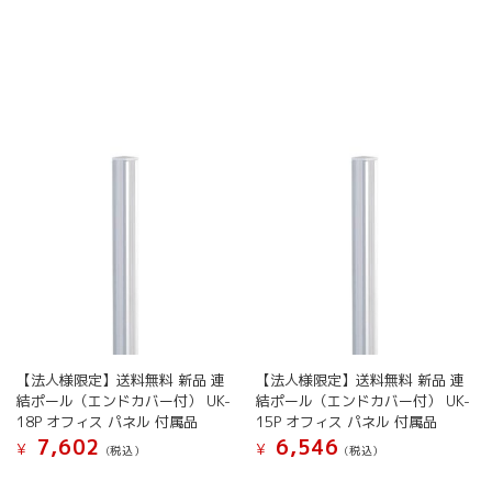
ョ
こ
こ
ン
の
の
は
商
商
商
品
品
品
に
に
ペ
は
は
ー
複
複
ジ
数
数
か
の
の
ら
バ
バ
選
リ
リ
択
エ
エ
で
ー
ー
き
シ
シ
ま
ョ
ョ
す
ン
ン
が
が
【法人様限定】送料無料 新品 連
【法人様限定】送料無料 新品 連
あ
あ
結ポール（エンドカバー付） UK-
結ポール（エンドカバー付） UK-
り
り
18P オフィス パネル 付属品
15P オフィス パネル 付属品
ま
ま
7,602
6,546
す。
す。
¥
¥
(税込）
(税込）
オ
オ
こ
こ
プ
プ