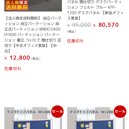
パネル 間仕切り デスクパーティ
ション フェルト ブルー KFP-
1200 デスクパネル 【新品オフィ
ス家具】
【法人限定送料無料】 自立パーテ
元
現
ィション 自立パーテーション 自
95,000
80,570
¥
¥
の
在
立式パーティション W800 D400
(税込）
価
の
H1600 パーティション パーテー
格
価
ション 衝立 ついたて 間仕切り 区
在庫切れ
は
格
切り【中古オフィス家具】【中
¥ 95,000
は
古】
で
¥ 80,
12,800
¥
(税込）
し
で
た。
す。
在庫切れ
セール
セール