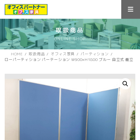
コ
ナ
ン
ビ
テ
ゲ
ン
ー
ツ
シ
取扱商品
へ
ョ
ONLINE SHOP
ス
ン
キ
に
ッ
移
HOME
取扱商品
オフィス家具
パーティション
プ
動
ローパーティション パーテーション W900×H1800 ブルー 自立式 衝立