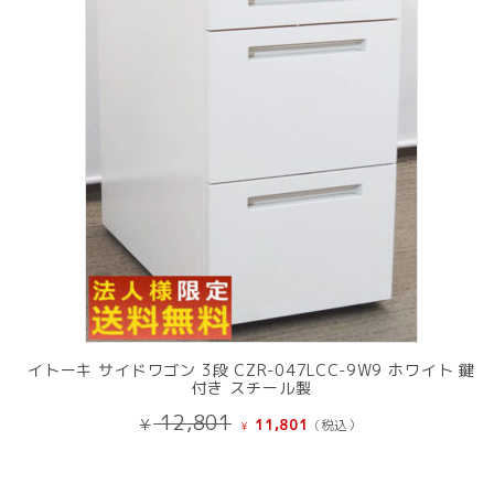
商
品
イトーキ サイドワゴン 3段 CZR-047LCC-9W9 ホワイト 鍵
付き スチール製
元
現
12,801
¥
11,801
(税込）
¥
の
在
価
の
格
価