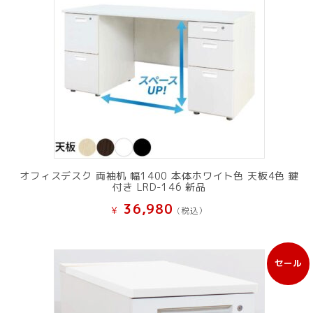
オフィスデスク 両袖机 幅1400 本体ホワイト色 天板4色 鍵
付き LRD-146 新品
36,980
¥
(税込）
セール
販
売
中
の