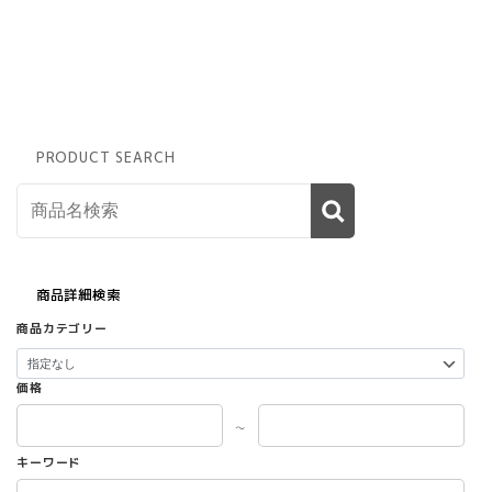
は
商
品
ペ
ー
ジ
か
PRODUCT SEARCH
ら
選
択
で
き
ま
商品詳細検索
す
商品カテゴリー
価格
～
キーワード