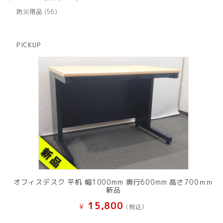
の
品
個
商
56
防災用品
56
の
品
個
商
の
品
商
PICKUP
品
オフィスデスク 平机 幅1000mm 奥行600mm 高さ700ｍｍ
新品
15,800
¥
(税込）