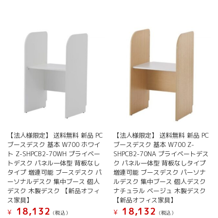
品
に
は
複
数
の
バ
リ
エ
ー
シ
ョ
ン
が
【法人様限定】 送料無料 新品 PC
【法人様限定】 送料無料 新品 PC
あ
ブースデスク 基本 W700 ホワイ
ブースデスク 基本 W700 Z-
り
ト Z-SHPCB2-70WH プライベー
SHPCB2-70NA プライベートデス
ま
トデスク パネル一体型 背板なし
ク パネル一体型 背板なしタイプ
す。
タイプ 増連可能 ブースデスク パ
増連可能 ブースデスク パーソナ
オ
ーソナルデスク 集中ブース 個人
ルデスク 集中ブース 個人デスク
プ
デスク 木製デスク 【新品オフィ
ナチュラル ベージュ 木製デスク
シ
ス家具】
【新品オフィス家具】
ョ
18,132
18,132
¥
¥
(税込）
(税込）
ン