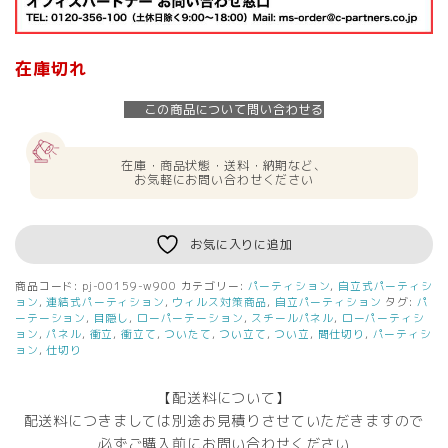
在庫切れ
この商品について問い合わせる
在庫・商品状態・送料・納期など、
お気軽にお問い合わせください
お気に入りに追加
商品コード:
pj-00159-w900
カテゴリー:
パーティション
,
自立式パーティシ
ョン
,
連結式パーティション
,
ウィルス対策商品
,
自立パーティション
タグ:
パ
ーテーション
,
目隠し
,
ローパーテーション
,
スチールパネル
,
ローパーティシ
ョン
,
パネル
,
衝立
,
衝立て
,
ついたて
,
つい立て
,
つい立
,
間仕切り
,
パーティシ
ョン
,
仕切り
【配送料について】
配送料につきましては別途お見積りさせていただきますので
必ずご購入前にお問い合わせください