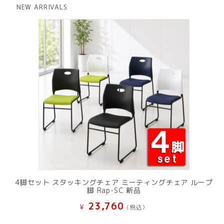
は
格
NEW ARRIVALS
¥ 12,801
は
で
¥ 11,801
し
で
た。
す。
4脚セット スタッキングチェア ミーティングチェア ループ
脚 Rap-SC 新品
23,760
¥
(税込）