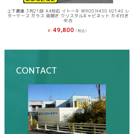
上下書庫 3列21段 A4対応 イトーキ W900 H450 H2140 レ
ターケース ガラス 両開き クリスタルキャビネット カギ付き
中古
49,800
¥
(税込）
CONTACT