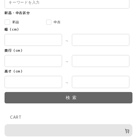
新品・中古区分
新品
中古
幅（cm）
～
奥行（cm）
～
高さ（cm）
～
検索
CART