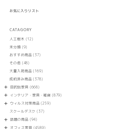
お気に入りリスト
CATAGORY
12
人工樹木
12
個
9
未分類
9
の
個
商
37
おすすめ商品
37
の
品
個
商
48
その他
48
の
品
個
商
169
大量入荷商品
169
の
品
個
商
378
成約済み商品
378
の
品
個
商
668
目的別家具
668
の
品
個
商
879
インテリア・家具・雑貨
879
の
品
個
商
259
ウィルス対策商品
259
の
品
個
商
37
スクールデスク
37
の
品
個
商
94
話題の商品
94
の
品
個
商
4589
オフィス家具
4589