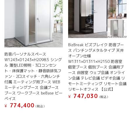
BizBreak ビズブレイク 防音ブー
ス パンチングメタルタイプ 天井
防音パーソナルスペース
オープン仕様
W1243×D1243×H2098.5 シング
W1311×D1311×H2150 防音室
ル 薄型LED照明・3口コンセン
個室ブース 個別ブース 会議用ブ
ト・床保護マット・静音吸排気フ
ース 自習室 ウェブ会議 オンライ
ァン・2口スイッチ・六角レンチ
ン会議 テレビ会議 ビデオ会議 リ
付属 ミーティング用ブース WEB
モートミーティング リモート会議
ミーティングブース 会議ブース
リモートオフィス 【公式】
ブース ワークブース beBase ビー
747,030
¥
(税込）
ベイス
774,400
¥
(税込）
こ
の
商