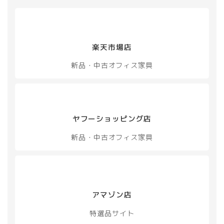
ー
き
き
シ
ま
ま
ョ
す
す
ン
が
楽天市場店
あ
り
新品・中古
オフィス家具
ま
す。
オ
プ
シ
ヤフーショッピング店
ョ
ン
新品・中古
オフィス家具
は
商
品
ペ
ー
ジ
アマゾン店
か
ら
特選品サイト
選