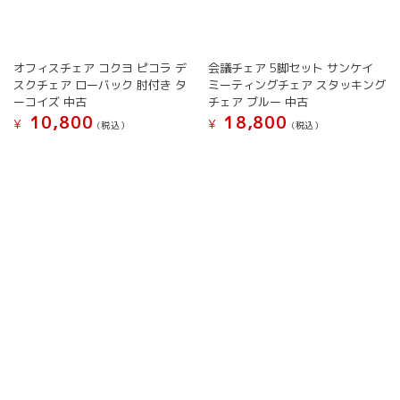
り
り
ま
ま
す。
す。
オ
オ
オフィスチェア コクヨ ピコラ デ
会議チェア 5脚セット サンケイ
プ
プ
スクチェア ローバック 肘付き タ
ミーティングチェア スタッキング
シ
シ
ーコイズ 中古
チェア ブルー 中古
ョ
ョ
10,800
18,800
¥
¥
(税込）
(税込）
ン
ン
は
は
こ
こ
商
商
の
の
品
品
商
商
ペ
ペ
品
品
ー
ー
に
に
ジ
ジ
は
は
か
か
複
複
ら
ら
数
数
選
選
の
の
択
択
バ
バ
で
で
リ
リ
き
き
エ
エ
ま
ま
ー
ー
す
す
シ
シ
ョ
ョ