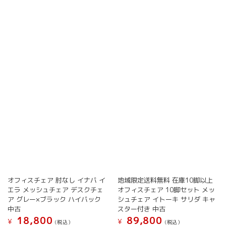
品
品
品
ペ
に
に
ペ
ー
は
は
ー
ジ
複
複
ジ
か
数
数
か
ら
の
の
ら
選
バ
バ
選
択
リ
リ
択
で
エ
エ
で
き
ー
ー
き
ま
シ
シ
ま
す
ョ
ョ
す
ン
ン
が
が
あ
あ
り
り
ま
ま
す。
す。
オフィスチェア 肘なし イナバ イ
地域限定送料無料 在庫10脚以上
オ
オ
エラ メッシュチェア デスクチェ
オフィスチェア 10脚セット メッ
プ
プ
ア グレー×ブラック ハイバック
シュチェア イトーキ サリダ キャ
シ
シ
中古
スター付き 中古
ョ
ョ
18,800
89,800
¥
¥
(税込）
(税込）