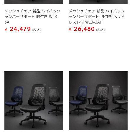
き
ま
が
あ
ま
す
メッシュチェア 新品 ハイバック
メッシュチェア 新品 ハイバック
あ
り
す
ランバーサポート 肘付き WLB-
ランバーサポート 肘付き ヘッド
り
ま
3A
レスト付 WLB-3AH
ま
す。
24,479
26,480
す。
オ
¥
¥
(税込）
(税込）
オ
プ
こ
こ
プ
シ
の
の
シ
ョ
商
商
ョ
ン
品
品
ン
は
に
に
は
商
は
は
商
品
複
複
品
ペ
数
数
ペ
ー
の
の
ー
ジ
バ
バ
ジ
か
リ
リ
か
ら
エ
エ
ら
選
ー
ー
選
択
シ
シ
択
で
ョ
ョ
で
き
ン
ン
き
ま
が
が