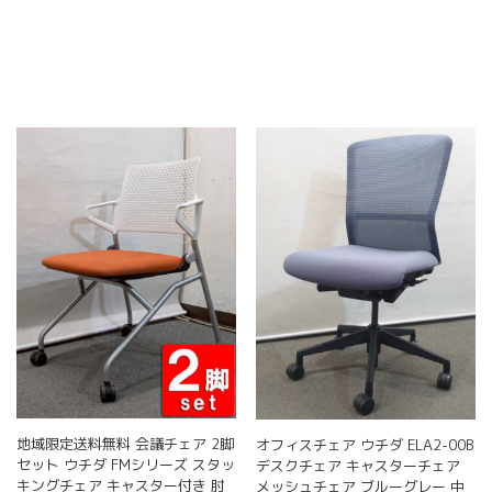
こ
こ
ン
ン
の
の
は
は
商
商
商
商
品
品
品
品
に
に
ペ
ペ
は
は
ー
ー
複
複
ジ
ジ
数
数
か
か
の
の
ら
ら
バ
バ
選
選
リ
リ
択
択
エ
エ
で
で
ー
ー
き
き
シ
シ
ま
ま
ョ
ョ
す
す
ン
ン
が
が
あ
あ
り
り
ま
ま
す。
す。
地域限定送料無料 会議チェア 2脚
オフィスチェア ウチダ ELA2-00B
オ
オ
セット ウチダ FMシリーズ スタッ
デスクチェア キャスターチェア
プ
プ
キングチェア キャスター付き 肘
メッシュチェア ブルーグレー 中