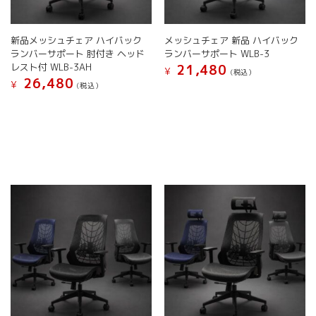
ン
で
ン
が
き
が
あ
ま
新品メッシュチェア ハイバック
メッシュチェア 新品 ハイバック
あ
り
す
ランバーサポート 肘付き ヘッド
ランバーサポート WLB-3
り
ま
レスト付 WLB-3AH
21,480
ま
す。
¥
(税込）
26,480
す。
オ
¥
(税込）
こ
オ
プ
こ
の
プ
シ
の
商
シ
ョ
商
品
ョ
ン
品
に
ン
は
に
は
は
商
は
複
商
品
複
数
品
ペ
数
の
ペ
ー
の
バ
ー
ジ
バ
リ
ジ
か
リ
エ
か
ら
エ
ー
ら
選
ー
シ
選
択
シ
ョ
択
で
ョ
ン
で
き
ン
が