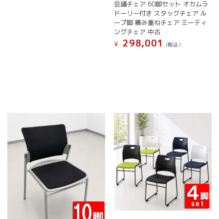
会議チェア 60脚セット オカムラ
ドーリー付き スタックチェア ル
ープ脚 積み重ねチェア ミーティ
ングチェア 中古
298,001
¥
(税込）
こ
の
商
品
に
は
複
数
の
バ
リ
エ
ー
シ
ョ
ン
が