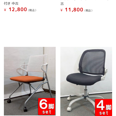
シ
シ
付き 中古
古
ョ
ョ
12,800
11,800
¥
¥
(税込）
(税込）
ン
ン
こ
こ
は
は
の
の
商
商
商
商
品
品
品
品
ペ
ペ
に
に
ー
ー
は
は
ジ
ジ
複
複
か
か
数
数
ら
ら
の
の
選
選
バ
バ
択
択
リ
リ
で
で
エ
エ
き
き
ー
ー
ま
ま
シ
シ
す
す
ョ
ョ
ン
ン
が
が
あ
あ
り
り
ま
ま