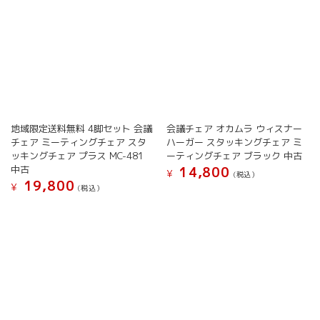
す
ー
す
シ
シ
ョ
ョ
ン
ン
が
が
あ
あ
り
り
ま
ま
す。
す。
オ
地域限定送料無料 4脚セット 会議
会議チェア オカムラ ウィスナー
オ
プ
チェア ミーティングチェア スタ
ハーガー スタッキングチェア ミ
プ
シ
ッキングチェア プラス MC-481
ーティングチェア ブラック 中古
シ
ョ
中古
14,800
¥
(税込）
ョ
ン
19,800
¥
(税込）
こ
ン
は
こ
の
は
商
の
商
商
品
商
品
品
ペ
品
に
ペ
ー
に
は
ー
ジ
は
複
ジ
か
複
数
か
ら
数
の
ら
選