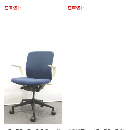
ン
ン
こ
こ
は
は
在庫切れ
在庫切れ
の
の
商
商
商
商
品
品
品
品
ペ
ペ
に
に
ー
ー
は
は
ジ
ジ
複
複
か
か
数
数
ら
ら
の
の
選
選
バ
バ
択
択
リ
リ
で
で
エ
エ
き
き
ー
ー
ま
ま
シ
シ
す
す
ョ
ョ
ン
ン
が
が
あ
あ
り
り
ま
ま
す。
す。
オ
オ