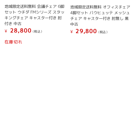
す。
す。
地域限定送料無料 会議チェア 6脚
地域限定送料無料 オフィスチェア
オ
オ
セット ウチダ FMシリーズ スタッ
4脚セット バウヒュッテ メッシュ
プ
プ
キングチェア キャスター付き 肘
チェア キャスター付き 肘無し 黒
シ
シ
付き 中古
中古
ョ
ョ
28,800
29,800
¥
¥
(税込）
(税込）
ン
ン
こ
こ
は
は
在庫切れ
の
の
商
商
商
商
品
品
品
品
ペ
ペ
に
に
ー
ー
は
は
ジ
ジ
複
複
か
か
数
数
ら
ら
の
の
選
選
バ
バ
択
択
リ
リ
で
で
エ
エ
き
き
ー
ー
ま
ま
シ
シ
す
す
ョ
ョ
ン
ン