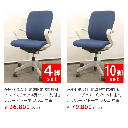
は
は
は
は
複
複
商
商
数
数
品
品
の
の
ペ
ペ
バ
バ
ー
ー
リ
リ
ジ
ジ
エ
エ
か
か
ー
ー
ら
ら
シ
シ
選
選
ョ
ョ
択
択
ン
ン
で
で
が
が
き
き
あ
あ
ま
ま
り
り
す
す
ま
ま
す。
す。
在庫40脚以上 地域限定送料無料
在庫40脚以上 地域限定送料無料
オ
オ
オフィスチェア 4脚セット 肘付き
オフィスチェア 10脚セット 肘付
プ
プ
ブルー イトーキ フルゴ 中古
き ブルー イトーキ フルゴ 中古
シ
シ
36,800
79,800
¥
¥
(税込）
(税込）
ョ
ョ
こ
こ
ン
ン
の
の
は
は
商
商
商
商