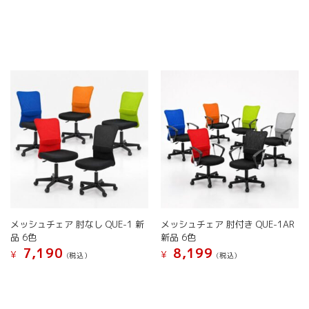
の
の
プ
プ
商
商
シ
シ
品
品
ョ
ョ
に
に
ン
ン
は
は
は
は
複
複
商
商
数
数
品
品
の
の
ペ
ペ
バ
バ
ー
ー
リ
リ
ジ
ジ
エ
エ
か
か
ー
ー
ら
ら
シ
シ
選
選
ョ
ョ
択
択
ン
ン
で
で
が
が
き
き
メッシュチェア 肘なし QUE-1 新
メッシュチェア 肘付き QUE-1AR
あ
あ
ま
ま
品 6色
新品 6色
り
り
す
す
7,190
8,199
ま
ま
¥
¥
(税込）
(税込）
す。
す。
こ
こ
オ
オ
の
の
プ
プ
商
商
シ
シ