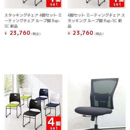
す
り
ン
ま
が
す。
スタッキングチェア 4脚セット ミ
4脚セット ミーティングチェア ス
あ
オ
ーティングチェア ループ脚 Rap-
タッキング ループ脚 Rap-SC 新
り
プ
SC 新品
品
ま
シ
23,760
23,760
す。
¥
¥
(税込）
(税込）
ョ
オ
こ
こ
ン
プ
の
の
は
シ
商
商
商
ョ
品
品
品
ン
に
に
ペ
は
は
は
ー
商
複
複
ジ
品
数
数
か
ペ
の
の
ら
ー
バ
バ
選
ジ
リ
リ
択
か
エ
エ
で
ら
ー
ー
き
選
シ
シ
ま
択
ョ
ョ
す
で
ン
ン