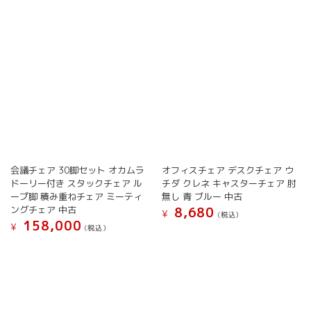
の
バ
選
択
バ
リ
択
で
リ
エ
で
き
エ
ー
き
ま
ー
シ
ま
す
シ
ョ
す
ョ
ン
ン
が
が
あ
あ
り
り
ま
ま
す。
す。
オ
会議チェア 30脚セット オカムラ
オフィスチェア デスクチェア ウ
オ
プ
ドーリー付き スタックチェア ル
チダ クレネ キャスターチェア 肘
プ
シ
ープ脚 積み重ねチェア ミーティ
無し 青 ブルー 中古
シ
ョ
ングチェア 中古
8,680
¥
(税込）
ョ
ン
158,000
¥
(税込）
こ
ン
は
こ
の
は
商
の
商
商
品
商
品
品
ペ
品
に
ペ
ー
に
は
ー
ジ