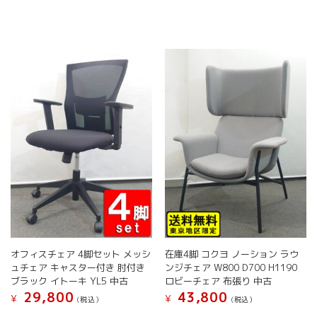
品
品
品
品
に
に
ペ
ペ
は
は
ー
ー
複
複
ジ
ジ
数
数
か
か
の
の
ら
ら
バ
バ
選
選
リ
リ
択
択
エ
エ
で
で
ー
ー
き
き
シ
シ
ま
ま
ョ
ョ
す
す
ン
ン
が
が
あ
あ
り
り
ま
ま
す。
す。
オフィスチェア 4脚セット メッシ
在庫4脚 コクヨ ノーション ラウ
オ
オ
ュチェア キャスター付き 肘付き
ンジチェア W800 D700 H1190
プ
プ
ブラック イトーキ YL5 中古
ロビーチェア 布張り 中古
シ
シ
29,800
43,800
¥
¥
(税込）
(税込）
ョ
ョ