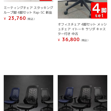
き
が
が
ま
ミーティングチェア スタッキング
あ
あ
す
ループ脚 4脚セット Rap-SC 新品
り
り
23,760
ま
ま
¥
(税込）
す。
す。
オフィスチェア 4脚セット メッシ
こ
オ
オ
ュチェア イトーキ サリダ キャス
の
プ
プ
ター付き 中古
商
シ
シ
36,800
¥
品
(税込）
ョ
ョ
に
こ
ン
ン
は
の
は
は
複
商
商
商
数
品
品
品
の
に
ペ
ペ
バ
は
ー
ー
リ
複
ジ
ジ
エ
数
か
か
ー
の
ら
ら
シ
バ
選
選
ョ
リ
択
択
ン
エ
で
で
が
ー
き
き
あ
シ