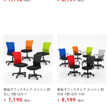
(税込）
(税込）
す。
す。
こ
こ
オ
オ
の
の
プ
プ
商
商
シ
シ
品
品
ョ
ョ
に
に
ン
ン
は
は
は
は
複
複
商
商
数
数
品
品
の
の
ペ
ペ
バ
バ
ー
ー
リ
リ
ジ
ジ
エ
エ
か
か
ー
ー
ら
ら
シ
シ
選
選
ョ
ョ
択
択
ン
ン
で
で
が
が
き
き
新品オフィスチェア メッシュ 肘
新品オフィスチェア メッシュ 肘
あ
あ
ま
ま
なし 6色 QUE-1
付き 6色 QUE-1AR
り
り
す
す
7,190
8,199
ま
ま
¥
¥
(税込）
(税込）
す。
す。
こ
こ
オ
オ