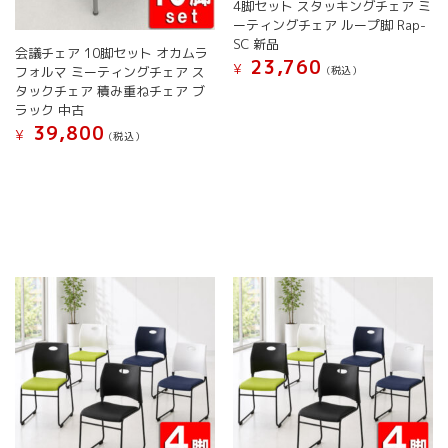
4脚セット スタッキングチェア ミ
あ
ーティングチェア ループ脚 Rap-
り
SC 新品
ま
会議チェア 10脚セット オカムラ
23,760
す。
¥
フォルマ ミーティングチェア ス
(税込）
オ
タックチェア 積み重ねチェア ブ
こ
プ
ラック 中古
の
シ
39,800
¥
商
(税込）
ョ
品
こ
ン
に
の
は
は
商
商
複
品
品
数
に
ペ
の
は
ー
バ
複
ジ
リ
数
か
エ
の
ら
ー
バ
選
シ
リ
択
ョ
エ
で
ン
ー
き
が
シ
ま
あ
ョ