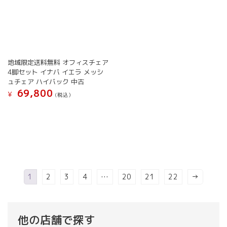
ン
ン
が
が
あ
あ
り
り
ま
ま
す。
す。
地域限定送料無料 オフィスチェア
オ
オ
4脚セット イナバ イエラ メッシ
プ
プ
ュチェア ハイバック 中古
シ
シ
69,800
¥
(税込）
ョ
ョ
こ
ン
ン
の
は
は
商
商
商
品
品
品
に
ペ
ペ
は
ー
ー
複
ジ
ジ
1
2
3
4
…
20
21
22
→
数
か
か
の
ら
ら
バ
選
選
リ
択
択
他の店舗で探す
エ
で
で