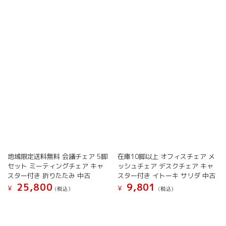
は
複
ジ
か
複
数
か
ら
数
の
ら
選
の
バ
選
択
バ
リ
択
で
リ
エ
で
き
エ
ー
き
ま
ー
シ
ま
す
シ
ョ
す
ョ
ン
ン
が
が
あ
あ
り
り
ま
ま
す。
す。
オ
地域限定送料無料 会議チェア 5脚
在庫10脚以上 オフィスチェア メ
オ
プ
セット ミーティングチェア キャ
ッシュチェア デスクチェア キャ
プ
シ
スター付き 折りたたみ 中古
スター付き イトーキ サリダ 中古
シ
ョ
25,800
9,801
¥
¥
(税込）
(税込）
ョ
ン
こ
こ
ン
は
の
の
は
商
商
商
商
品