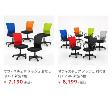
品
品
ョ
ョ
に
に
ン
ン
は
は
は
は
複
複
商
商
数
数
品
品
の
の
ペ
ペ
バ
バ
ー
ー
リ
リ
ジ
ジ
エ
エ
か
か
ー
ー
ら
ら
シ
シ
選
選
ョ
ョ
択
択
ン
ン
で
で
が
が
き
き
オフィスチェア メッシュ 肘なし
オフィスチェア メッシュ 肘付き
あ
あ
ま
ま
QUE-1 新品 6色
QUE-1AR 新品 6色
り
り
す
す
7,190
8,199
ま
ま
¥
¥
(税込）
(税込）
す。
す。
こ
こ
オ
オ
の
の
プ
プ
商
商
シ
シ
品
品
ョ
ョ
に
に
ン
ン