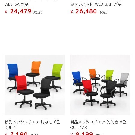
WLB-3A 新品
ッドレスト付 WLB-3AH 新品
ま
ま
24,479
26,480
す。
す。
¥
¥
(税込）
(税込）
オ
オ
こ
こ
プ
プ
の
の
シ
シ
商
商
ョ
ョ
品
品
ン
ン
に
に
は
は
は
は
商
商
複
複
品
品
数
数
ペ
ペ
の
の
ー
ー
バ
バ
ジ
ジ
リ
リ
か
か
エ
エ
ら
ら
ー
ー
選
選
シ
シ
択
択
ョ
ョ
で
で
ン
ン
き
き
が
が
ま
ま
新品メッシュチェア 肘なし 6色
新品メッシュチェア 肘付き 6色
あ
あ
す
す
QUE-1
QUE-1AR
り
り
7,190
8,199
ま
ま
¥
¥