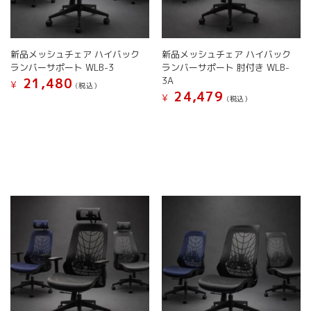
ま
ま
り
ョ
す
す
ま
ン
す。
が
オ
新品メッシュチェア ハイバック
新品メッシュチェア ハイバック
あ
プ
ランバーサポート WLB-3
ランバーサポート 肘付き WLB-
り
シ
3A
21,480
ま
¥
(税込）
ョ
24,479
す。
¥
(税込）
こ
ン
オ
こ
の
は
プ
の
商
商
シ
商
品
品
ョ
品
に
ペ
ン
に
は
ー
は
は
複
ジ
商
複
数
か
品
数
の
ら
ペ
の
バ
選
ー
バ
リ
択
ジ
リ
エ
で
か
エ
ー
き
ら
ー
シ
ま
選
シ
ョ
す
択
ョ