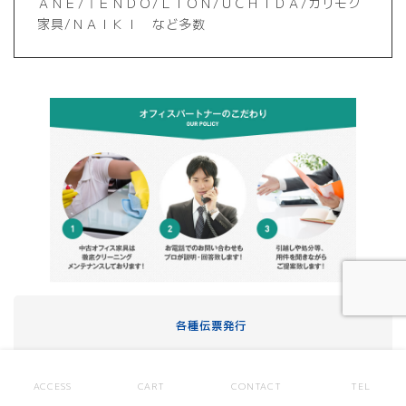
ＡＮＥ/ＴＥＮＤＯ/ＬＩＯＮ/ＵＣＨＩＤＡ/カリモク
家具/ＮＡＩＫＩ など多数
各種伝票発行
ACCESS
CART
CONTACT
TEL
レイアウト作成サービス