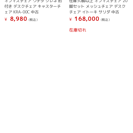
オフィスチェア ウチダ クレネ 肘
在庫30脚以上 オフィスチェア 20
プ
プ
付き デスクチェア キャスターチ
脚セット メッシュチェア デスク
シ
シ
ェア KRA-00C 中古
チェア イトーキ サリダ 中古
ョ
ョ
8,980
168,000
¥
¥
(税込）
(税込）
ン
ン
は
は
こ
こ
在庫切れ
商
商
の
の
品
品
商
商
ペ
ペ
品
品
ー
ー
に
に
ジ
ジ
は
は
か
か
複
複
ら
ら
数
数
選
選
の
の
択
択
バ
バ
で
で
リ
リ
き
き
エ
エ
ま
ま
ー
ー
す
す
シ
シ
ョ
ョ
ン
ン
が
が
あ
あ