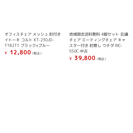
が
が
あ
あ
り
り
ま
ま
す。
す。
オ
オ
オフィスチェア メッシュ 肘付き
地域限定送料無料 4脚セット 会議
プ
プ
イトーキ コルト KT-230JD-
チェア ミーティングチェア キャ
シ
シ
T1B2T1 ブラック×ブルー
スター付き 肘無し ウチダ RIC-
ョ
ョ
550C 中古
12,800
¥
(税込）
ン
ン
39,800
¥
(税込）
は
は
こ
商
こ
商
の
品
の
品
商
ペ
商
ペ
品
ー
品
ー
に
ジ
に
ジ
は
か
は
か
複
ら
複
ら
数
選
数
選
の
択
の
択
バ
で
バ
で
リ
き
リ
き
エ
ま
エ
ま
ー