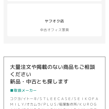
択
で
き
ま
ヤフオク店
す
中古オフィス家具
大量注文や掲載のない商品もご相談
ください
新品・中古とも探します
■取扱メーカー
コクヨ/イトーキ/ＳＴＬＥＥＣＡＳＥ/ＳＥＩＫＯＦＡ
ＭＩＬＹ/オカムラ/ＰＬＵＳ/稲葉製作所/ＫＵＲＯＧ