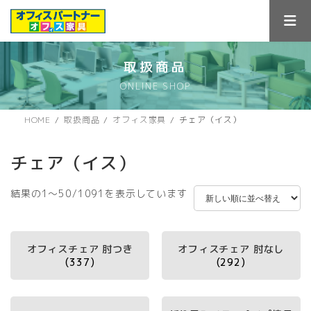
コ
ナ
ン
ビ
テ
ゲ
ン
ー
ツ
シ
取扱商品
へ
ョ
ONLINE SHOP
ス
ン
キ
に
ッ
移
HOME
取扱商品
オフィス家具
チェア（イス）
プ
動
チェア（イス）
新
結果の1～50/1091を表示しています
し
い
順
オフィスチェア 肘つき
オフィスチェア 肘なし
(337)
(292)