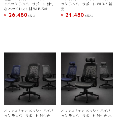
す
す
イバック ランバーサポート 肘付
ック ランバーサポート WLB-3 新
り
り
き ヘッドレスト付 WLB-3AH
品
ま
ま
26,480
21,480
す。
す。
¥
¥
(税込）
(税込）
オ
オ
こ
こ
プ
プ
の
の
シ
シ
商
商
ョ
ョ
品
品
ン
ン
に
に
は
は
は
は
商
商
複
複
品
品
数
数
ペ
ペ
の
の
ー
ー
バ
バ
ジ
ジ
リ
リ
か
か
エ
エ
ら
ら
ー
ー
選
選
シ
シ
択
択
ョ
ョ
で
で
ン
ン
き
き
が
が
ま
ま
オフィスチェア メッシュ ハイバ
オフィスチェア メッシュ ハイバ
あ
あ
す
す
ック ランバーサポート 肘付き
ック ランバーサポート 肘付き ヘ
り
り