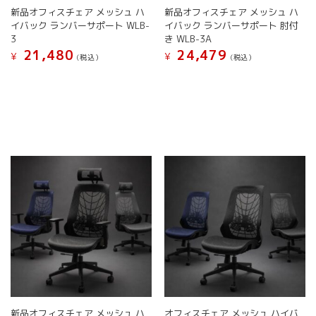
ま
す
新品オフィスチェア メッシュ ハ
新品オフィスチェア メッシュ ハ
あ
あ
す
イバック ランバーサポート WLB-
イバック ランバーサポート 肘付
り
り
3
き WLB-3A
ま
ま
21,480
24,479
す。
す。
¥
¥
(税込）
(税込）
オ
オ
こ
こ
プ
プ
の
の
シ
シ
商
商
ョ
ョ
品
品
ン
ン
に
に
は
は
は
は
商
商
複
複
品
品
数
数
ペ
ペ
の
の
ー
ー
バ
バ
ジ
ジ
リ
リ
か
か
エ
エ
ら
ら
ー
ー
選
選
シ
シ
択
択
ョ
ョ
で
で
ン
ン
き
き
が
が
ま
ま
新品オフィスチェア メッシュ ハ
オフィスチェア メッシュ ハイバ
あ
あ