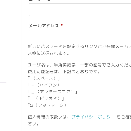
須
必
メールアドレス
*
須
新しいパスワードを設定するリンクがご登録メール
ス宛に送信されます。
ユーザ名は、半角英数字・一部の記号でご入力くだ
使用可能記号は、下記のとおりです。
｢ （スペース）」
｢ – （ハイフン）」
｢ _ （アンダースコア）」
｢ . （ ピリオド）」
｢@（アットマーク）」
個人情報の取扱いは、
プライバシーポリシー
をご確
さい。