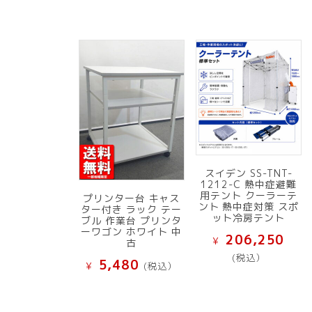
スイデン SS-TNT-
1212-C 熱中症避難
用テント クーラーテ
プリンター台 キャス
ント 熱中症対策 スポ
ター付き ラック テー
ット冷房テント
ブル 作業台 プリンタ
ーワゴン ホワイト 中
206,250
¥
古
(税込）
5,480
¥
(税込）