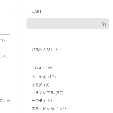
CART
アドレ
お気に入りリスト
さい。
CATAGORY
12
人工樹木
12
個
9
未分類
9
の
個
商
37
おすすめ商品
37
の
品
個
商
48
その他
48
認くだ
の
品
個
商
167
大量入荷商品
167
の
品