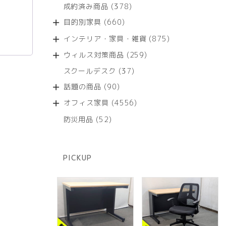
個
商
378
成約済み商品
378
の
品
個
商
660
目的別家具
660
の
品
個
商
875
インテリア・家具・雑貨
875
の
品
個
商
259
ウィルス対策商品
259
の
品
個
商
37
スクールデスク
37
の
品
個
商
90
話題の商品
90
の
品
個
商
4556
オフィス家具
4556
の
品
個
商
52
防災用品
52
の
品
個
商
の
品
商
PICKUP
品