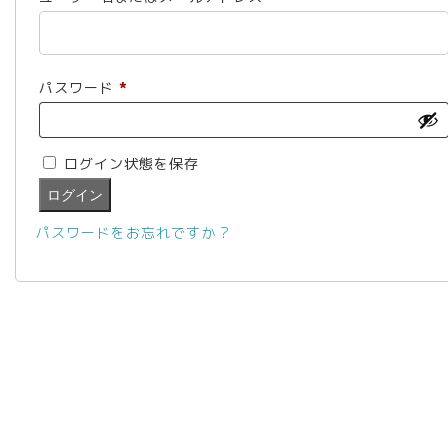
須
必
パスワード
*
須
ログイン状態を保存
ログイン
パスワードをお忘れですか ?