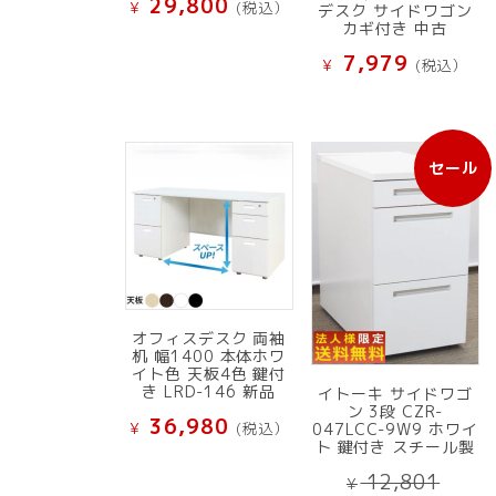
29,800
¥
(税込）
デスク サイドワゴン
カギ付き 中古
7,979
¥
(税込）
セール
販
売
中
の
商
品
オフィスデスク 両袖
机 幅1400 本体ホワ
イト色 天板4色 鍵付
き LRD-146 新品
イトーキ サイドワゴ
ン 3段 CZR-
36,980
¥
(税込）
047LCC-9W9 ホワイ
ト 鍵付き スチール製
元
12,801
¥