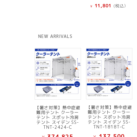
の
現
11,801
(税込）
¥
価
在
格
の
は
価
¥ 12
格
NEW ARRIVALS
で
は
し
¥ 11,801
た。
で
す。
【暑さ対策】熱中症避
【暑さ対策】熱中症避
難用テント クーラー
難用テント クーラー
テント スポット冷房
テント スポット冷房
テント スイデン SS-
テント スイデン SS-
TNT-1818T-C
TNT-2424-C
137,500
374,825
¥