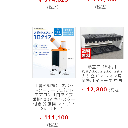
¥
(税込）
(税込）
傘立て 48本用
W970×D350×H395
カサ立て オフィス用
業務用 イトーキ 中古
【暑さ対策】 スポッ
12,800
¥
(税込）
トクーラー スポット
エアコン 1口タイプ
単相100V キャスター
付き 冷風機 スイデン
SS-25EL-1T
111,100
¥
(税込）