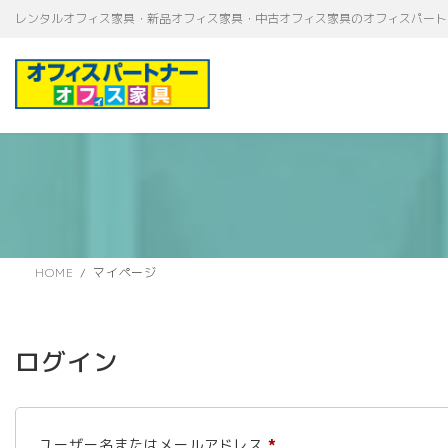
コ
ナ
レンタルオフィス家具・新品オフィス家具・中古オフィス家具のオフィスパート
ン
ビ
テ
ゲ
ン
ー
ツ
シ
へ
ョ
ス
ン
キ
に
ッ
移
プ
動
HOME
マイページ
ログイン
必
ユーザー名またはメールアドレス
*