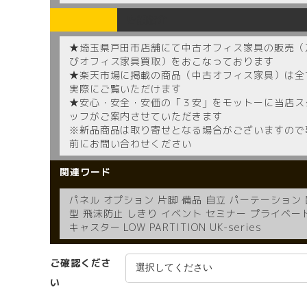
店舗紹介
★埼玉県戸田市店舗にて中古オフィス家具の販売（
びオフィス家具買取）をおこなっております
★楽天市場に掲載の商品（中古オフィス家具）は全
実際にご覧いただけます
★安心・安全・安価の「３安」をモットーに当店ス
ッフがご案内させていただきます
※新品商品は取り寄せとなる場合がございますので
前にお問い合わせください
関連ワード
パネル オプション 片脚 備品 自立 パーテーション 
型 飛沫防止 しきり イベント セミナー プライベー
キャスター LOW PARTITION UK-series
ご確認くださ
い