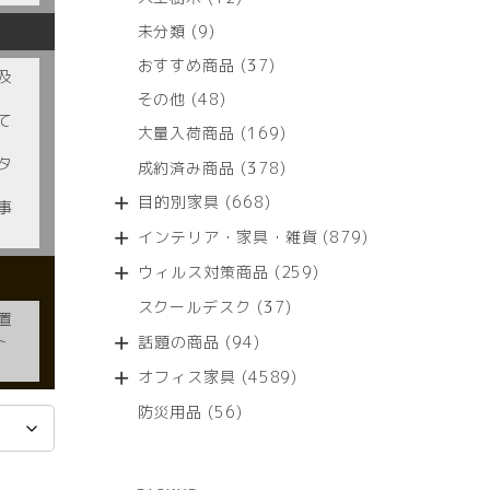
個
9
未分類
9
の
個
商
37
おすすめ商品
37
の
及
品
個
商
48
その他
48
の
品
て
個
商
169
大量入荷商品
169
の
品
個
タ
商
378
成約済み商品
378
の
品
個
商
668
目的別家具
668
事
の
品
個
商
879
インテリア・家具・雑貨
879
の
品
個
商
259
ウィルス対策商品
259
の
品
個
商
37
スクールデスク
37
の
置
品
個
商
94
ト
話題の商品
94
の
品
個
商
4589
オフィス家具
4589
の
品
個
商
56
防災用品
56
の
品
個
商
の
品
商