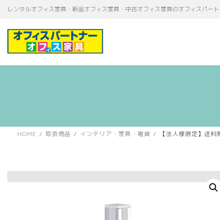
コ
ナ
レンタルオフィス家具・新品オフィス家具・中古オフィス家具のオフィスパート
ン
ビ
テ
ゲ
ン
ー
ツ
シ
へ
ョ
ス
ン
キ
に
ッ
移
プ
動
HOME
取扱商品
インテリア・家具・雑貨
【法人様限定】送料無