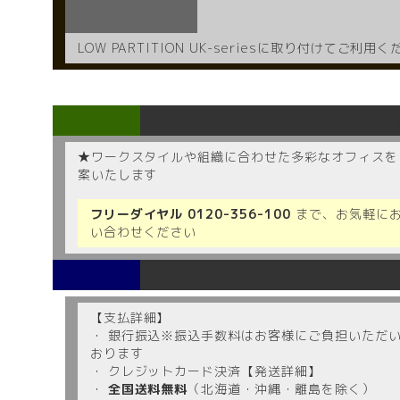
LOW PARTITION UK-seriesに取り付けてご利用
他ラインナップ多数ご用意いたしており
★ワークスタイルや組織に合わせた多彩なオフィスを
案いたします
フリーダイヤル
0120-356-100
まで、お気軽に
い合わせください
支払いと発送の詳細
【支払詳細】
・ 銀行振込※振込手数料はお客様にご負担いただ
おります
・ クレジットカード決済【発送詳細】
・
全国送料無料
（北海道・沖縄・離島を除く）