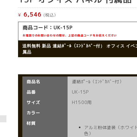
6,546
¥
(税込）
商品コード：
UK-15P
お電話でのお問い合わせの際は、上記の商品コードをお伝えください
送料無料 新品
連結ﾎﾟｰﾙ（ｴﾝﾄﾞｶﾊﾞｰ付）
オフィス イベ
属品
商品名
連結ﾎﾟｰﾙ（ｴﾝﾄﾞｶﾊﾞｰ付）
品番
UK-15P
サイズ
H1500用
カラー
材質
アルミ粉体塗装（ホワイ
色）