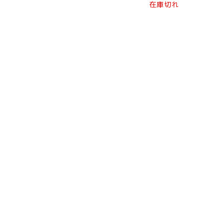
こ
在庫切れ
の
商
品
に
は
複
数
の
バ
リ
エ
ー
シ
ョ
ン
が
あ
り
ま