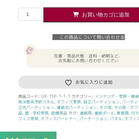
【法
お買い物カゴに追加
人
様
限
この商品について問い合わせる
定】
送
料
在庫・商品状態・送料・納期など、
無
お気軽にお問い合わせください
料
新
品
お気に入りに追加
連
結
商品コード:
UK-15P-1-1-1
カテゴリー:
インテリア・家具・雑
飛沫感染予防パネル
,
オフィス家具
,
自立パーティション
,
パーティ
ポ
立式パーティション
,
連結式パーティション
,
その他
,
その他・オフ
ー
品
,
塾・学校家具
,
店舗用品
タグ:
連結用
,
連結ポール
,
業務用
,
打
ル
フィス家具
,
オフィスパートナー
,
パーテーション
,
パネル
,
オフィ
（エ
ン