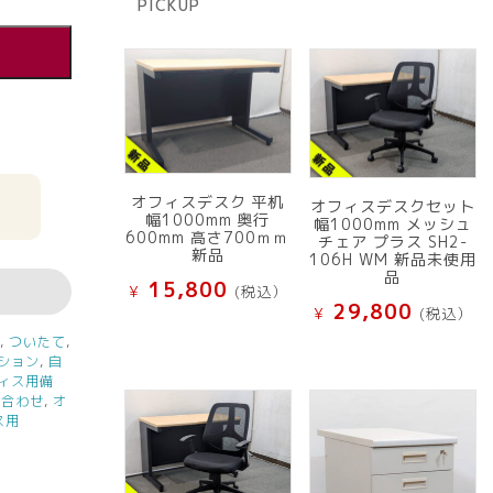
PICKUP
品
オフィスデスク 平机
オフィスデスクセット
幅1000mm 奥行
幅1000mm メッシュ
600mm 高さ700ｍｍ
チェア プラス SH2-
新品
106H WM 新品未使用
品
15,800
¥
(税込）
29,800
¥
(税込）
貨
,
ついたて
,
ション
,
自
ィス用備
ち合わせ
,
オ
ス用