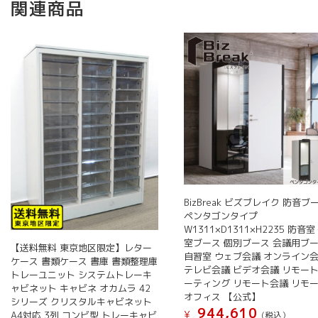
関連商品
BizBreak ビズブレイク 防音ブ
ペンタゴンタイプ
W1311×D1311×H2235 防音室
室ブース 個別ブース 会議用ブ
【送料無料 東京地区限定】レター
自習室 ウェブ会議 オンライン
ケース 書類ケース 書庫 書類整理庫
テレビ会議 ビデオ会議 リモー
トレーユニット システムトレーキ
ーティング リモート会議 リモ
ャビネット キャビネ オカムラ 42
オフィス 【公式】
シリーズ クリスタルキャビネット
944,610
¥
A4対応 3列 コンビ型 トレーキャビ
(税込）