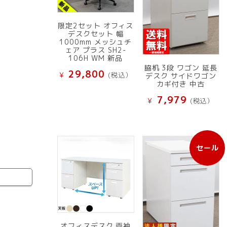
限定2セット オフィス
デスクセット 幅
1000mm メッシュチ
ェア プラス SH2-
106H WM 新品
脇机 3段 ワゴン 延長
29,800
¥
(税込）
デスク サイドワゴン
カギ付き 中古
7,979
¥
(税込）
セール
販
売
中
の
商
品
オフィスデスク 両袖