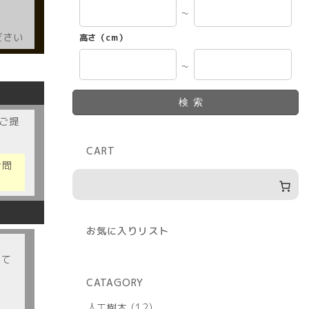
～
ください
高さ（cm）
～
ます
検索
ご提
CART
お問
お気に入りリスト
いて
CATAGORY
12
人工樹木
12