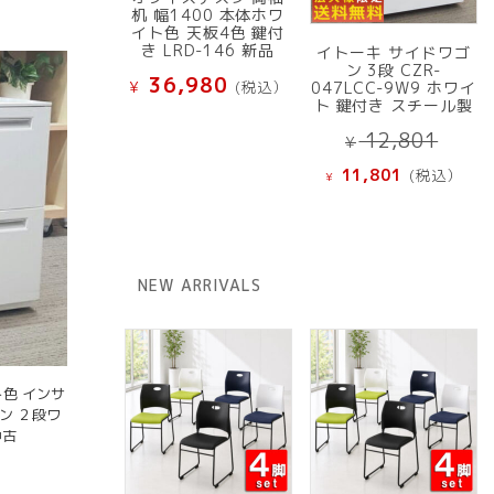
机 幅1400 本体ホワ
イト色 天板4色 鍵付
き LRD-146 新品
イトーキ サイドワゴ
ン 3段 CZR-
36,980
¥
(税込）
047LCC-9W9 ホワイ
ト 鍵付き スチール製
元
12,801
¥
の
現
11,801
(税込）
¥
価
在
格
の
は
価
¥ 12
格
NEW ARRIVALS
で
は
し
¥ 11,801
た。
で
す。
ト色 インサ
ン ２段ワ
中古