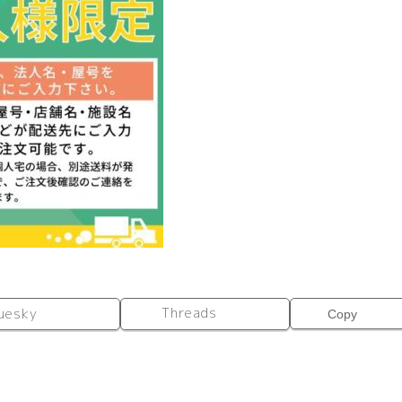
ド
カ
バ
ー
付）
UK-
15P
オ
フ
ィ
ス
パ
ネ
ル
付
属
Threads
uesky
Copy
品
個