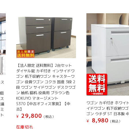
【法人限定 送料無料】2台セット
ダイヤル錠 カギ付き インサイドワ
ゴン 机下収納ワゴン キャスターワ
ゴン 役員ワゴン コクヨ 国産 3段 2
ース
段 ワゴン サイドワゴン デスクワゴ
ン 袖机 脇机 役員用 ブラウン色
 個
KOKUYO マネージメント
ース
ワゴン カギ付き ホワイ
S370【中古オフィス家具】【中
会議
イドワゴン 机下収納ワゴ
古】
トミ
ゴン ウチダ ST 日本製 
ート
29,800
¥
(税込）
8,980
¥
(税込）
在庫切れ