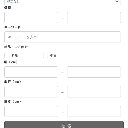
価格
～
キーワード
新品・中古区分
新品
中古
幅（cm）
～
奥行（cm）
～
高さ（cm）
～
検索