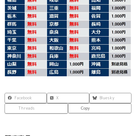
ギ
付
き
ス
チ
ー
ル
製
CZ
シ
リ
ー
ズ
中
古
個
Facebook
X
Bluesky
Threads
Copy