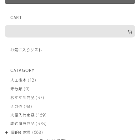
CART
お気に入りリスト
CATAGORY
12
人工樹木
12
個
9
未分類
9
の
個
商
37
おすすめ商品
37
の
品
個
商
48
その他
48
の
品
個
商
169
大量入荷商品
169
の
品
個
商
378
成約済み商品
378
の
品
個
商
668
目的別家具
668
の
品
個