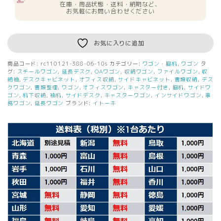
在庫・商品状態・送料・納期など、
料
お気軽にお問い合わせください
イ
ト
ー
お気に入りに追加
キ
3
商品コード:
rc110121-388-06-10s
カテゴリー:
ワゴン・脇机
,
ワゴン
タ
段
グ:
スチールワゴン
,
延長デスク
,
OAワゴン
,
収納ワゴン
,
ファイルワゴン
,
収
ワ
納袖
,
デスクキャビネット
,
オフィス収納
,
サイドキャビネット
,
書類収納
,
デス
クワゴン
,
書類整理
,
ワゴン
,
オフィスワゴン
,
キャスター付き
,
脇机
,
サイドワ
ゴ
ゴン
,
机下収納
,
袖机
,
サイドデスク
,
キャスターワゴン
,
インサイドワゴン
,
事
ン
務ワゴン
,
延長ワゴン
ブランド:
イトーキ
10
台
セ
ッ
ト
ラ
イ
ト
グ
レ
ー
カ