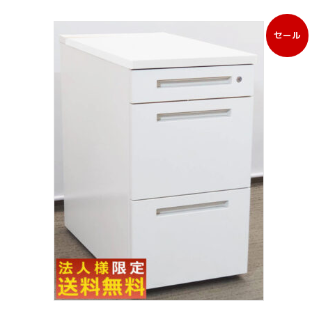
セール
販
売
中
の
商
品