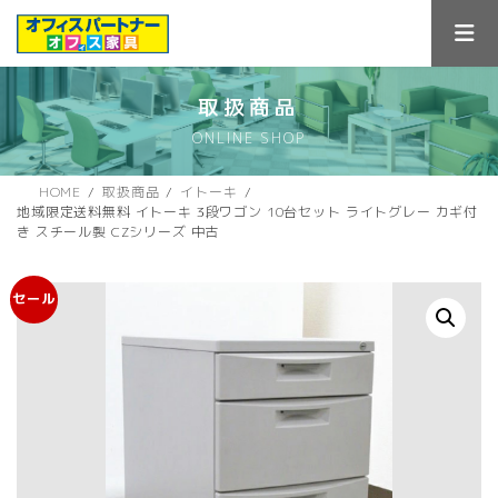
コ
ナ
ン
ビ
テ
ゲ
ン
ー
ツ
シ
取扱商品
へ
ョ
ONLINE SHOP
ス
ン
キ
に
ッ
移
HOME
取扱商品
イトーキ
プ
動
地域限定送料無料 イトーキ 3段ワゴン 10台セット ライトグレー カギ付
き スチール製 CZシリーズ 中古
セール