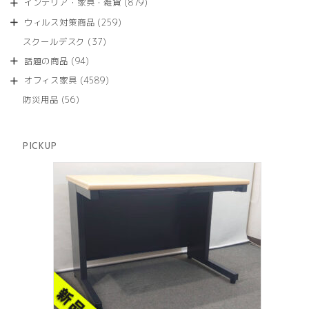
商
879
インテリア・家具・雑貨
879
の
品
個
商
259
ウィルス対策商品
259
の
品
個
商
37
スクールデスク
37
の
品
個
商
94
話題の商品
94
の
品
個
商
4589
オフィス家具
4589
の
品
個
商
56
防災用品
56
の
品
個
商
の
品
商
PICKUP
品