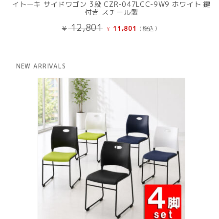
イトーキ サイドワゴン 3段 CZR-047LCC-9W9 ホワイト 鍵
付き スチール製
元
現
12,801
¥
11,801
(税込）
¥
の
在
価
の
格
価
は
格
NEW ARRIVALS
¥ 12,801
は
で
¥ 11,801
し
で
た。
す。