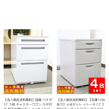
商
品
に
は
複
数
の
バ
リ
エ
ー
シ
ョ
ン
が
あ
り
ま
す。
オ
【法人限定送料無料】国産 ウチダ
【法人限定送料無料】【在庫14台
プ
ST ３段 キャスターワゴン カギ付
あり】４台セット イトーキ CZ ３
シ
き 机下収納ワゴン インサイドワ
段ワゴン サイドワゴン デスクワ