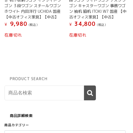
ョ
ゴン ３段ワゴン スチールワゴン
ゴン キャスターワゴン 事務ワゴ
ン
ホワイト 内田洋行 UCHIDA 国産
ン 袖机 脇机 ITOKI W7 国産 【中
は
【中古オフィス家具】【中古】
古オフィス家具】【中古】
商
9,980
34,800
¥
¥
(税込）
(税込）
品
ペ
在庫切れ
在庫切れ
ー
ジ
か
ら
選
択
で
PRODUCT SEARCH
き
ま
す
商品詳細検索
商品カテゴリー