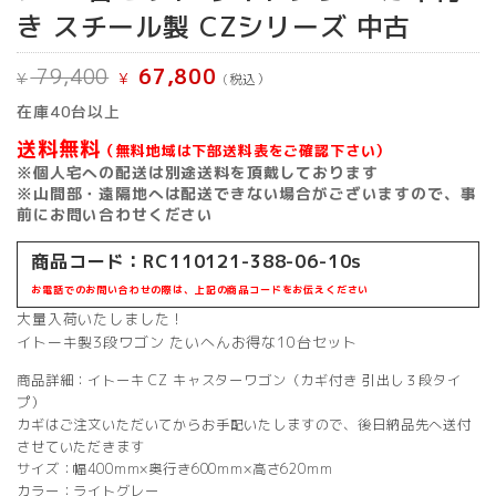
き スチール製 CZシリーズ 中古
元
現
79,400
67,800
¥
¥
(税込）
の
在
価
の
在庫40台以上
格
価
は
格
送料無料
¥ 79,400
は
（無料地域は下部送料表をご確認下さい）
で
¥ 67,800
※個人宅への配送は別途送料を頂戴しております
し
で
※山間部・遠隔地へは配送できない場合がございますので、事
た。
す。
前にお問い合わせください
商品コード：
RC110121-388-06-10s
お電話でのお問い合わせの際は、上記の商品コードをお伝えください
大量入荷いたしました！
イトーキ製3段ワゴン たいへんお得な10台セット
商品詳細：イトーキ CZ キャスターワゴン（カギ付き 引出し３段タイ
プ）
カギはご注文いただいてからお手配いたしますので、後日納品先へ送付
させていただきます
サイズ：幅400mm×奥行き600mm×高さ620mm
カラー：ライトグレー