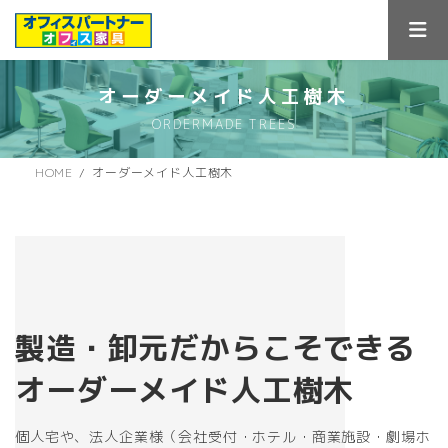
コ
ナ
ン
ビ
テ
ゲ
ン
ー
ツ
シ
オーダーメイド人工樹木
へ
ョ
ORDERMADE TREES
ス
ン
キ
に
ッ
移
HOME
オーダーメイド人工樹木
プ
動
製造・卸元だからこそできる
オーダーメイド人工樹木
個人宅や、法人企業様（会社受付・ホテル・商業施設・劇場ホ