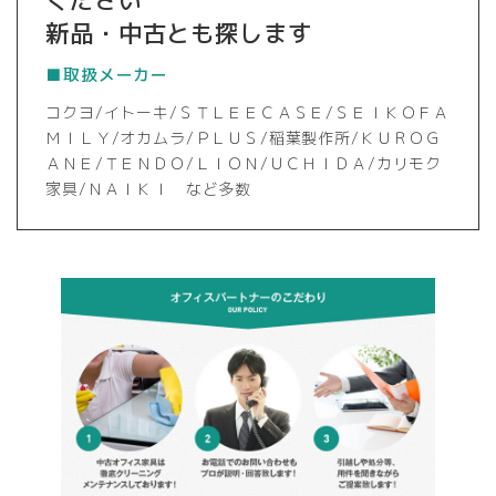
ください
新品・中古とも探します
■取扱メーカー
コクヨ/イトーキ/ＳＴＬＥＥＣＡＳＥ/ＳＥＩＫＯＦＡ
ＭＩＬＹ/オカムラ/ＰＬＵＳ/稲葉製作所/ＫＵＲＯＧ
ＡＮＥ/ＴＥＮＤＯ/ＬＩＯＮ/ＵＣＨＩＤＡ/カリモク
家具/ＮＡＩＫＩ など多数