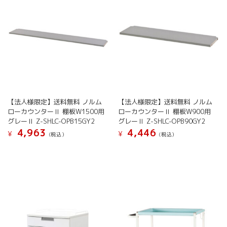
ジ
ペ
か
ー
ら
ジ
選
か
択
ら
で
選
き
択
ま
で
す
き
ま
【法人様限定】送料無料 ノルム
【法人様限定】送料無料 ノルム
す
ローカウンターⅡ 棚板W1500用
ローカウンターⅡ 棚板W900用
グレーⅡ Z-SHLC-OPB15GY2
グレーⅡ Z-SHLC-OPB90GY2
4,963
4,446
¥
¥
(税込）
(税込）