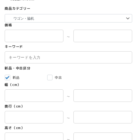
商品カテゴリー
価格
～
キーワード
新品・中古区分
新品
中古
幅（cm）
～
奥行（cm）
～
高さ（cm）
～