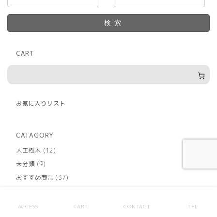
検索
CART
お気に入りリスト
CATAGORY
12
人工樹木
12
個
9
未分類
9
の
個
商
37
おすすめ商品
37
の
品
個
商
48
その他
48
の
品
個
商
169
大量入荷商品
169
ACCESS
CART
CONTACT
TEL
の
品
個
商