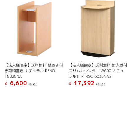
複
バ
ペ
ジ
数
リ
ー
か
の
エ
ジ
ら
バ
ー
か
選
リ
シ
ら
択
エ
ョ
選
で
ー
ン
択
き
シ
が
で
ま
ョ
あ
き
す
ン
り
ま
が
ま
す
【法人様限定】送料無料 杖置き付
【法人様限定】送料無料 無人受付
あ
す。
き荷物置き ナチュラル RFNO-
スリムカウンター W600 ナチュ
り
オ
T5025NA
ラルⅡ RFRSC-6035NA2
ま
プ
6,600
17,392
す。
¥
¥
(税込）
(税込）
シ
オ
ョ
プ
ン
シ
は
ョ
商
ン
品
は
ペ
商
ー
品