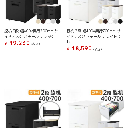
脇机 3段 幅400×奥行700mm サ
脇机 3段 幅400×奥行700mm サ
イドデスク スチール ブラック
イドデスク スチール ホワイト グ
レー
19,230
¥
(税込）
18,590
¥
(税込）
こ
こ
の
の
商
商
品
品
に
に
は
は
複
複
数
数
の
の
バ
バ
リ
リ
エ
エ
ー
ー
シ