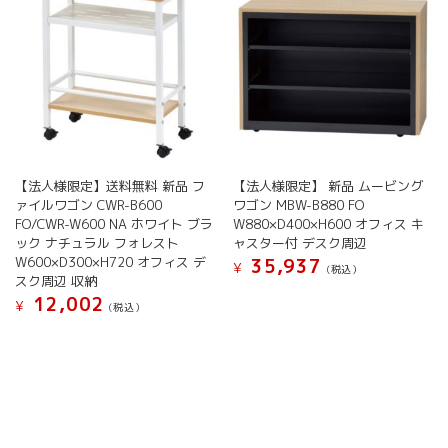
エ
ー
シ
ョ
ン
が
あ
り
ま
す。
【法人様限定】送料無料 新品 フ
【法人様限定】 新品 ムービング
オ
ァイルワゴン CWR-B600
ワゴン MBW-B880 FO
プ
FO/CWR-W600 NA ホワイト ブラ
W880×D400×H600 オフィス キ
シ
ック ナチュラル フォレスト
ャスター付 デスク周辺
ョ
W600×D300×H720 オフィス デ
35,937
¥
(税込）
スク周辺 収納
ン
こ
12,002
は
¥
(税込）
の
商
こ
商
品
の
品
ペ
商
に
ー
品
は
ジ
に
複
か
は
数
ら