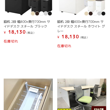
シ
ョ
ョ
ン
ン
が
が
あ
脇机 2段 幅400×奥行700mm サ
脇机 2段 幅400×奥行700mm サ
あ
り
イドデスク スチール ブラック
イドデスク スチール ホワイト グ
り
ま
レー
18,130
ま
す。
¥
(税込）
18,130
す。
オ
¥
(税込）
在庫切れ
オ
プ
在庫切れ
プ
シ
シ
ョ
ョ
ン
ン
は
は
商
商
品
品
ペ
ペ
ー
ー
ジ
ジ
か
か
ら
ら
選
選
択