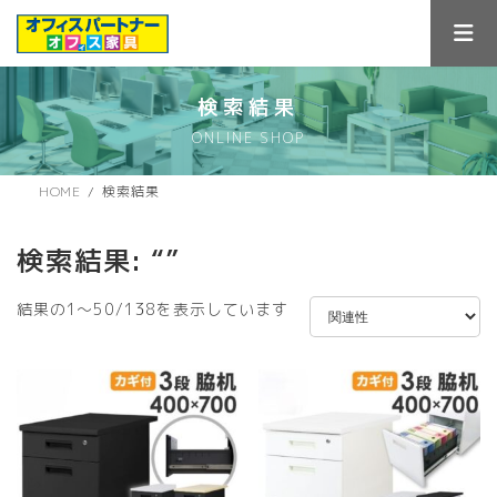
コ
ナ
ン
ビ
テ
ゲ
ン
ー
ツ
シ
検索結果
へ
ョ
ONLINE SHOP
ス
ン
キ
に
ッ
移
HOME
検索結果
プ
動
検索結果: “”
新
結果の1～50/138を表示しています
し
い
順