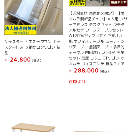
択
で
で
き
き
ま
【送料無料 東京地区限定】 【オ
ま
す
カムラ製新品チェア】４人用 フリ
す
ーアドレス デスクセット ウチダ
アルセナ ワークテーブルセット
W1200×2台 フリアド 平机 片袖
机 オフィステーブル ミーティン
ケラスターゼ エステワゴン キャ
グテーブル 会議テーブル 多目的
スター付き 収納サロンワゴン 新
テーブル 内田洋行 UCHIDA 開業
品
セット 国産 コクヨ GTワゴン オ
24,800
¥
(税込）
カムラ ヴィスコンテ 新品チェア
こ
288,000
¥
(税込）
の
商
在庫切れ
品
に
は
複
数
の
バ
リ