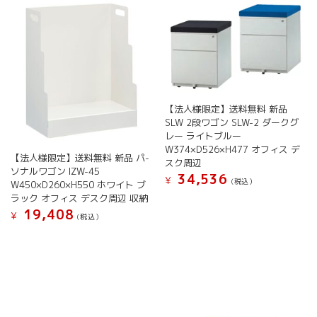
複
の
選
数
バ
択
の
リ
で
バ
エ
き
リ
ー
ま
エ
シ
す
ー
ョ
シ
ン
【法人様限定】送料無料 新品
ョ
が
SLW 2段ワゴン SLW-2 ダークグ
ン
あ
レー ライトブルー
が
り
W374×D526×H477 オフィス デ
【法人様限定】送料無料 新品 パ-
あ
ま
スク周辺
ソナルワゴン IZW-45
り
す。
34,536
¥
(税込）
W450×D260×H550 ホワイト ブ
ま
オ
ラック オフィス デスク周辺 収納
こ
す。
プ
19,408
の
オ
¥
シ
(税込）
商
プ
ョ
こ
品
シ
ン
の
に
ョ
は
商
は
ン
商
品
複
は
品
に
数
商
ペ
は
の
品
ー