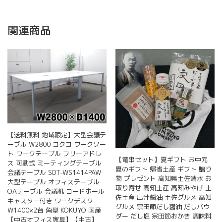
水
の
味
関連商品
を
贈
る
【大
岐
セ
ッ
ト】
高
知
土
【送料無料 地域限定】大型会議テ
産
ーブル W2800 コクヨ ワークソー
高
ト ワークテーブル フリーアドレ
【竜串セット】夏ギフト お中元
知
ス 可動式 ミーティングテーブル
夏のギフト 帰省土産 ギフト 贈り
み
会議テーブル SDT-WS1414PAW
物 プレゼント 高知県土佐清水 お
や
大型テーブル オフィステーブル
取り寄せ 高知土産 高知みやげ 土
げ
OAテーブル 会議机 コードホール
佐土産 出汁醤油 土佐グルメ 高知
土
キャスター付き ワークデスク
グルメ 宗田節だし醤油 だしパウ
佐
W1400×2台 角型 KOKUYO 国産
ダー だし塩 宗田節おかき 調味料
グ
【中古オフィス家具】【中古】