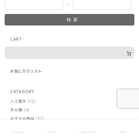
次
～
郎
ジ
検索
ョ
ン
万
CART
足
摺
岬
個
お気に入りリスト
CATAGORY
12
人工樹木
12
個
9
未分類
9
の
個
商
37
おすすめ商品
37
の
品
個
商
48
その他
48
の
品
個
ACCESS
CART
CONTACT
TEL
商
169
大量入荷商品
169
の