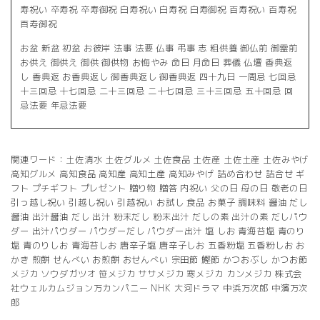
寿祝い 卒寿祝 卒寿御祝 白寿祝い 白寿祝 白寿御祝 百寿祝い 百寿祝
百寿御祝
お盆 新盆 初盆 お彼岸 法事 法要 仏事 弔事 志 粗供養 御仏前 御霊前
お供え 御供え 御供 御供物 お悔やみ 命日 月命日 葬儀 仏壇 香典返
し 香典返 お香典返し 御香典返し 御香典返 四十九日 一周忌 七回忌
十三回忌 十七回忌 二十三回忌 二十七回忌 三十三回忌 五十回忌 回
忌法要 年忌法要
関連ワード：土佐清水 土佐グルメ 土佐食品 土佐産 土佐土産 土佐みやげ
高知グルメ 高知食品 高知産 高知土産 高知みやげ 詰め合わせ 詰合せ ギ
フト プチギフト プレゼント 贈り物 贈答 内祝い 父の日 母の日 敬老の日
引っ越し祝い 引越し祝い 引越祝い お試し 食品 お菓子 調味料 醤油 だし
醤油 出汁醤油 だし 出汁 粉末だし 粉末出汁 だしの素 出汁の素 だしパウ
ダー 出汁パウダー パウダーだし パウダー出汁 塩 しお 青海苔塩 青のり
塩 青のりしお 青海苔しお 唐辛子塩 唐辛子しお 五香粉塩 五香粉しお お
かき 煎餅 せんべい お煎餅 おせんべい 宗田節 鰹節 かつおぶし かつお節
メジカ ソウダガツオ 笹メジカ ササメジカ 寒メジカ カンメジカ 株式会
社ウェルカムジョン万カンパニー NHK 大河ドラマ 中浜万次郎 中濱万次
郎