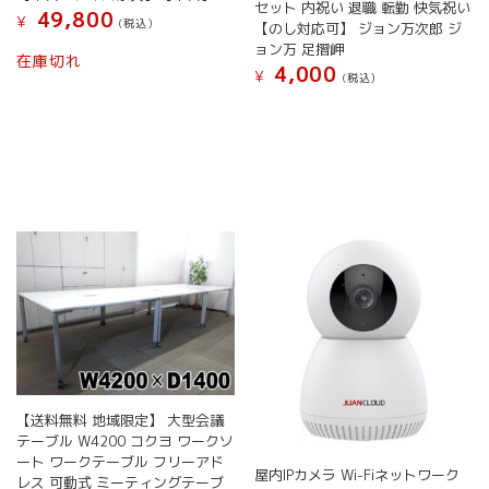
セット 内祝い 退職 転勤 快気祝い
ル
49,800
¥
(税込）
【のし対応可】 ジョン万次郎 ジ
メ
ョン万 足摺岬
詰
在庫切れ
4,000
¥
(税込）
め
合
わ
せ
宗
田
節
だ
し
醤
油
だ
し
パ
ウ
ダ
【送料無料 地域限定】 大型会議
ー
テーブル W4200 コクヨ ワークソ
だ
ート ワークテーブル フリーアド
屋内IPカメラ Wi-Fiネットワーク
し
レス 可動式 ミーティングテーブ