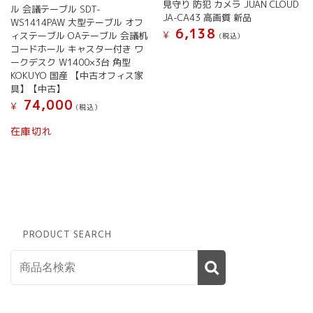
見守り 防犯 カメラ JUAN CLOUD
塩
ル 会議テーブル SDT-
JA-CA43 高画質 新品
宗
WS1414PAW 大型テーブル オフ
6,138
田
¥
ィステーブル OAテーブル 会議机
(税込）
節
コードホール キャスター付き ワ
お
ークデスク W1400×3台 角型
か
KOKUYO 国産 【中古オフィス家
具】【中古】
き
74,000
調
¥
(税込）
味
在庫切れ
料
セ
ッ
ト
プ
レ
ゼ
ン
PRODUCT SEARCH
ト
贈
り
物
贈
答