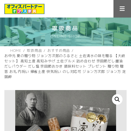
コ
ナ
ン
ビ
テ
ゲ
ン
ー
ツ
シ
取扱商品
へ
ョ
ONLINE SHOP
ス
ン
キ
に
ッ
移
HOME
取扱商品
おすすめ商品
プ
動
お中元 夏の贈り物 ジョン万次郎のふるさと 土佐清水の味を贈る 【大岐
セット】 高知土産 高知みやげ 土佐グルメ 詰め合わせ 宗田節だし醤油
だしパウダー だし塩 宗田節おかき 調味料セット プレゼント 贈り物 贈
答 お礼 内祝い 帰省土産 快気祝い のし対応可 ジョン万次郎 ジョン万 足
摺岬