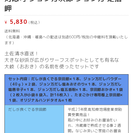
岬
5,830
¥
(税込）
送料無料
（北海道・沖縄・離島への配送は別途600円/税別の中継料を頂戴いたし
ます）
土佐清水直送！
大きな砂浜が広がりサーフスポットとしても有名な
大岐（おおき）の名前を使ったセットです
セット内容：だしが良くでる宗田節×１本、ジョン万だしパウダー
（40ｇ）×２袋、ジョン万だし塩あおさのり×１本、ジョン万だし
塩唐辛子×１本、ジョン万だし塩五香粉×１本、宗田節おかき×１袋
（２枚入が小袋８袋入、計16枚入）、たまごかけ専用極上宗田節×
１袋、オリジナルハンドタオル×１枚
だしが良くでる宗田節
平成23年度高知県地場産業奨励
賞受賞商品！
瓶の中にお好みのお醤油をい
れ、冷蔵庫で熟成させる事２週
間。なじみ深いご家庭のお醤油