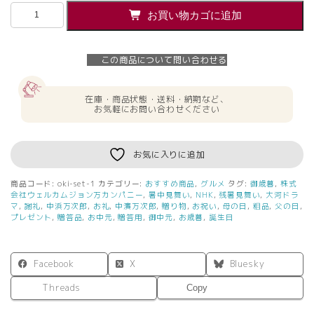
お
お買い物カゴに追加
中
元
夏
この商品について問い合わせる
の
贈
り
在庫・商品状態・送料・納期など、
物
お気軽にお問い合わせください
ジ
ョ
ン
お気に入りに追加
万
次
商品コード:
oki-set-1
カテゴリー:
おすすめ商品
,
グルメ
タグ:
御歳暮
,
株式
郎
会社ウェルカムジョン万カンパニー
,
暑中見舞い
,
NHK
,
残暑見舞い
,
大河ドラ
の
マ
,
謝礼
,
中浜万次郎
,
お礼
,
中濱万次郎
,
贈り物
,
お祝い
,
母の日
,
粗品
,
父の日
,
プレゼント
,
贈答品
,
お中元
,
贈答用
,
御中元
,
お歳暮
,
誕生日
ふ
る
さ
と
Facebook
X
Bluesky
土
Threads
佐
Copy
清