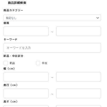
商品詳細検索
お
礼
商品カテゴリー
内
祝
価格
い
帰
～
省
土
キーワード
産
快
気
新品・中古区分
祝
い
新品
中古
の
幅（cm）
し
対
～
応
奥行（cm）
可
ジ
～
ョ
ン
高さ（cm）
万