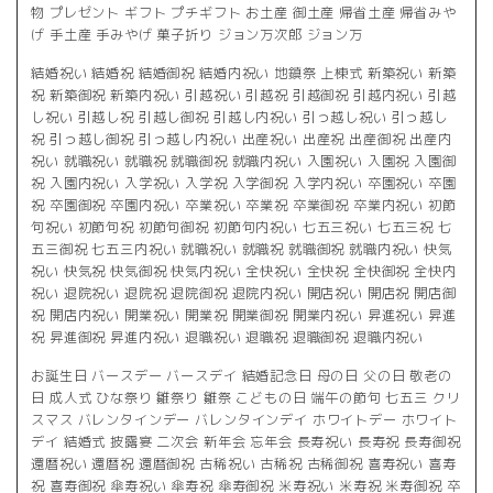
物 プレゼント ギフト プチギフト お土産 御土産 帰省土産 帰省みや
げ 手土産 手みやげ 菓子折り ジョン万次郎 ジョン万
結婚祝い 結婚祝 結婚御祝 結婚内祝い 地鎮祭 上棟式 新築祝い 新築
祝 新築御祝 新築内祝い 引越祝い 引越祝 引越御祝 引越内祝い 引越
し祝い 引越し祝 引越し御祝 引越し内祝い 引っ越し祝い 引っ越し
祝 引っ越し御祝 引っ越し内祝い 出産祝い 出産祝 出産御祝 出産内
祝い 就職祝い 就職祝 就職御祝 就職内祝い 入園祝い 入園祝 入園御
祝 入園内祝い 入学祝い 入学祝 入学御祝 入学内祝い 卒園祝い 卒園
祝 卒園御祝 卒園内祝い 卒業祝い 卒業祝 卒業御祝 卒業内祝い 初節
句祝い 初節句祝 初節句御祝 初節句内祝い 七五三祝い 七五三祝 七
五三御祝 七五三内祝い 就職祝い 就職祝 就職御祝 就職内祝い 快気
祝い 快気祝 快気御祝 快気内祝い 全快祝い 全快祝 全快御祝 全快内
祝い 退院祝い 退院祝 退院御祝 退院内祝い 開店祝い 開店祝 開店御
祝 開店内祝い 開業祝い 開業祝 開業御祝 開業内祝い 昇進祝い 昇進
祝 昇進御祝 昇進内祝い 退職祝い 退職祝 退職御祝 退職内祝い
お誕生日 バースデー バースデイ 結婚記念日 母の日 父の日 敬老の
日 成人式 ひな祭り 雛祭り 雛祭 こどもの日 端午の節句 七五三 クリ
スマス バレンタインデー バレンタインデイ ホワイトデー ホワイト
デイ 結婚式 披露宴 二次会 新年会 忘年会 長寿祝い 長寿祝 長寿御祝
還暦祝い 還暦祝 還暦御祝 古稀祝い 古稀祝 古稀御祝 喜寿祝い 喜寿
祝 喜寿御祝 傘寿祝い 傘寿祝 傘寿御祝 米寿祝い 米寿祝 米寿御祝 卒