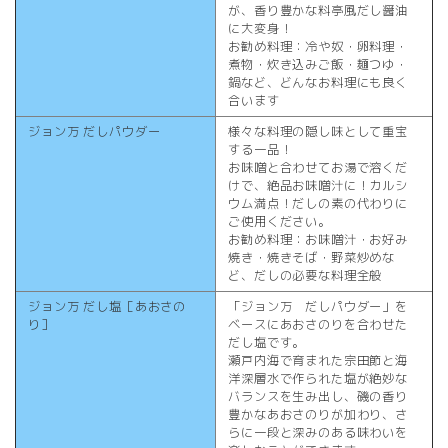
が、香り豊かな料亭風だし醤油
に大変身！
お勧め料理：冷や奴・卵料理・
煮物・炊き込みご飯・麺つゆ・
鍋など、どんなお料理にも良く
合います
ジョン万 だしパウダー
様々な料理の隠し味として重宝
する一品！
お味噌と合わせてお湯で溶くだ
けで、絶品お味噌汁に！カルシ
ウム満点！だしの素の代わりに
ご使用ください。
お勧め料理：お味噌汁・お好み
焼き・焼きそば・野菜炒めな
ど、だしの必要な料理全般
ジョン万 だし塩［あおさの
「ジョン万 だしパウダー」を
り］
ベースにあおさのりを合わせた
だし塩です。
瀬戸内海で育まれた宗田節と海
洋深層水で作られた塩が絶妙な
バランスを生み出し、磯の香り
豊かなあおさのりが加わり、さ
らに一段と深みのある味わいを