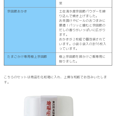
菜
宗田節おかき
土佐清水産宗田節パウダーを練
り込んで焼き上げました。
お茶請けやビールのおつまみに
最適！パリッと噛むと宗田節の
だしの香りがいっぱいに広がり
ます。
おかきが２枚組で個包装されて
います。小袋８袋入の計16枚入
っています。
たまごかけ専用極上宗田節
極上宗田節を卵かけご飯専用に
削りました。
こちらのセットは商品を化粧箱に入れ、上質な和紙でお包みいたしま
す。