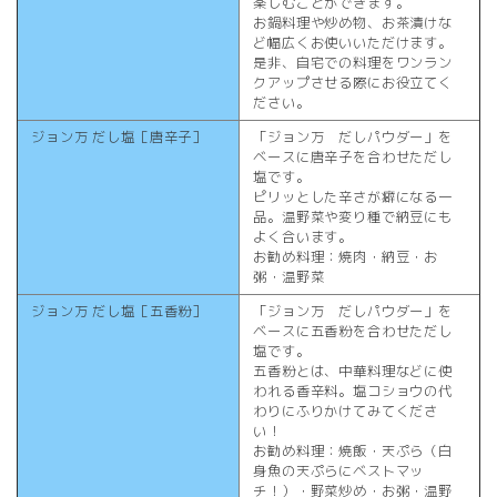
楽しむことができます。
お鍋料理や炒め物、お茶漬けな
ど幅広くお使いいただけます。
是非、自宅での料理をワンラン
クアップさせる際にお役立てく
ださい。
ジョン万 だし塩［唐辛子］
「ジョン万 だしパウダー」を
ベースに唐辛子を合わせただし
塩です。
ピリッとした辛さが癖になる一
品。温野菜や変り種で納豆にも
よく合います。
お勧め料理：焼肉・納豆・お
粥・温野菜
ジョン万 だし塩［五香粉］
「ジョン万 だしパウダー」を
ベースに五香粉を合わせただし
塩です。
五香粉とは、中華料理などに使
われる香辛料。塩コショウの代
わりにふりかけてみてくださ
い！
お勧め料理：焼飯・天ぷら（白
身魚の天ぷらにベストマッ
チ！）・野菜炒め・お粥・温野