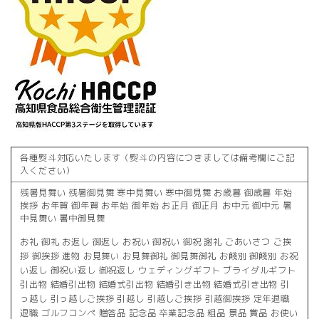
各種熨斗対応いたします（熨斗の内容につきましては備考欄にご記
入ください）
残暑見舞い 残暑御見舞 寒中見舞い 寒中御見舞 お歳暮 御歳暮 年始
挨拶 お年賀 御年賀 お年始 御年始 お正月 御正月 お中元 御中元 暑
中見舞い 暑中御見舞
お礼 御礼 お返し 御返し お祝い 御祝い 御祝 謝礼 ごあいさつ ご挨
拶 御挨拶 進物 お見舞い お見舞御礼 御見舞御礼 お餞別 御餞別 お祝
い返し 御祝い返し 御祝返し ウェディングギフト ブライダルギフト
引出物 結婚引出物 結婚式引出物 結婚引き出物 結婚式引き出物 引
っ越し 引っ越しご挨拶 引越し 引越しご挨拶 引越御挨拶 定年退職
退職 ゴルフコンペ 贈答品 記念品 卒業記念品 粗品 景品 賞品 お使い