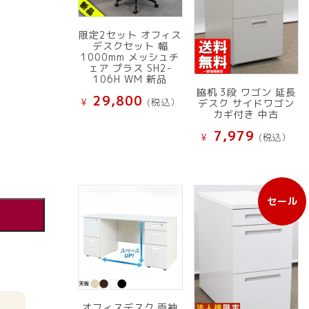
限定2セット オフィス
デスクセット 幅
1000mm メッシュチ
ェア プラス SH2-
106H WM 新品
脇机 3段 ワゴン 延長
29,800
¥
(税込）
デスク サイドワゴン
カギ付き 中古
7,979
¥
(税込）
セール
販
売
中
の
商
品
オフィスデスク 両袖