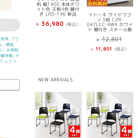
机 幅1400 本体ホワ
イト色 天板4色 鍵付
き LRD-146 新品
イトーキ サイドワゴ
ン 3段 CZR-
36,980
¥
(税込）
047LCC-9W9 ホワイ
ト 鍵付き スチール製
元
12,801
祉家具
,
アウ
¥
レ
,
便座
,
の
現
11,801
(税込）
¥
イレ
,
非常時
,
価
在
距離移動
,
水
格
の
プ
,
レジャ
は
価
¥ 12
格
NEW ARRIVALS
で
は
し
¥ 11,801
た。
で
す。