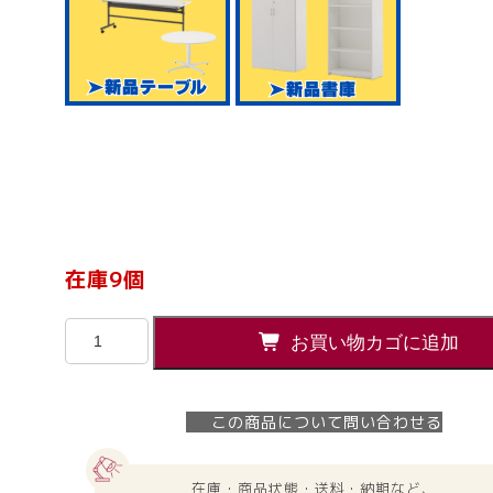
在庫9個
ベ
お買い物カゴに追加
ン
リ
ー
この商品について問い合わせる
袋
５
枚
在庫・商品状態・送料・納期など、