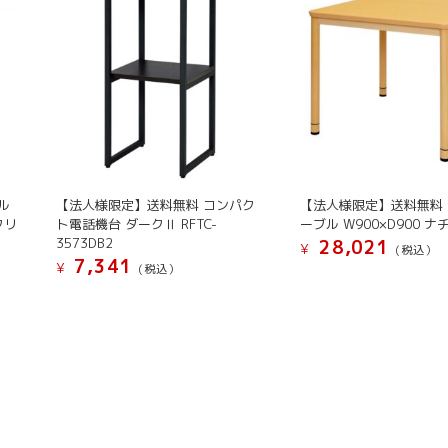
常
用
ト
イ
レ
簡
易
ト
イ
ル
【法人様限定】送料無料 コンパク
【法人様限定】送料無料
レ
クリ
ト電話機台 ダークⅡ RFTC-
ーブル W900×D900 
携
3573DB2
28,021
¥
(税込）
帯
7,341
¥
(税込）
ト
イ
レ
緊
急
対
策
ト