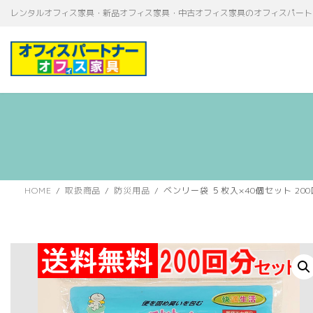
コ
ナ
レンタルオフィス家具・新品オフィス家具・中古オフィス家具のオフィスパート
ン
ビ
テ
ゲ
ン
ー
ツ
シ
へ
ョ
ス
ン
キ
に
ッ
移
プ
動
HOME
取扱商品
防災用品
ベンリー袋 ５枚入×40個セット 2