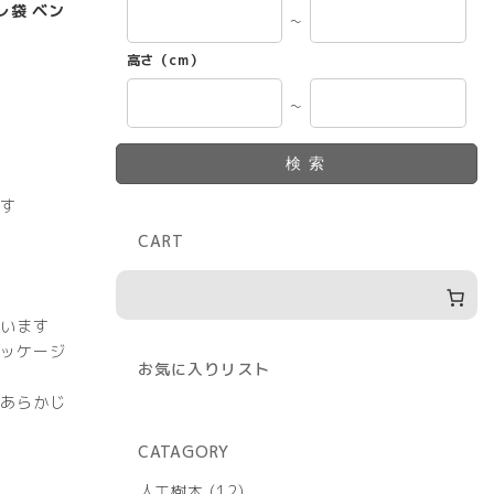
レ袋 ベン
～
高さ（cm）
～
検索
す
CART
います
ッケージ
お気に入りリスト
あらかじ
CATAGORY
12
人工樹木
12