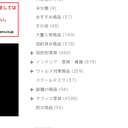
個
9
未分類
9
の
個
商
37
おすすめ商品
37
の
品
個
商
48
その他
48
の
品
個
商
169
大量入荷商品
169
の
品
個
商
378
成約済み商品
378
の
品
個
商
668
目的別家具
668
の
品
個
商
879
インテリア・家具・雑貨
879
の
品
個
商
259
ウィルス対策商品
259
の
品
個
商
37
スクールデスク
37
の
品
個
商
94
話題の商品
94
の
品
個
商
4589
オフィス家具
4589
の
品
個
商
56
防災用品
56
の
品
個
商
の
品
商