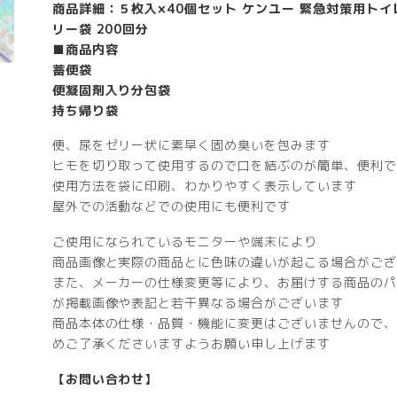
商品詳細：５枚入×40個セット ケンユー 緊急対策用トイ
リー袋 200回分
■商品内容
蓄便袋
便凝固剤入り分包袋
持ち帰り袋
便、尿をゼリー状に素早く固め臭いを包みます
ヒモを切り取って使用するので口を結ぶのが簡単、便利で
使用方法を袋に印刷、わかりやすく表示しています
屋外での活動などでの使用にも便利です
ご使用になられているモニターや端末により
商品画像と実際の商品とに色味の違いが起こる場合がござ
また、メーカーの仕様変更等により、お届けする商品のパ
が掲載画像や表記と若干異なる場合がございます
商品本体の仕様・品質・機能に変更はございませんので、
めご了承くださいますようお願い申し上げます
【お問い合わせ】