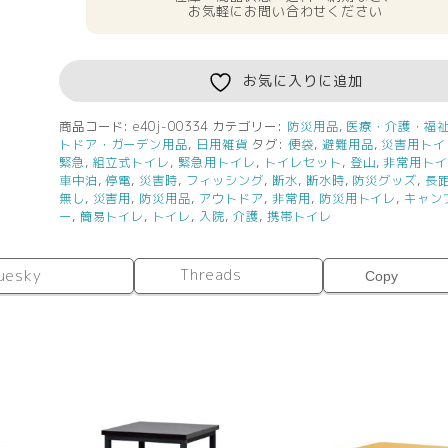
入
お気軽にお問い合わせください
×40
個
セ
お気に入りに追加
ッ
ト
商品コード:
e40j-00334
カテゴリー:
防災用品
,
医療・介護・福
トドア・ガーデン用品
,
日用雑貨
タグ:
便袋
,
避難用品
,
災害用トイ
200
緊急
,
組立式トイレ
,
緊急用トイレ
,
トイレセット
,
登山
,
非常用ト
回
車中泊
,
停電
,
災害時
,
フィッシング
,
断水
,
断水時
,
防災グッズ
,
長
分
無し
,
災害用
,
防災用品
,
アウトドア
,
非常用
,
防災用トイレ
,
キャン
セ
ー
,
簡易トイレ
,
トイレ
,
入院
,
介護
,
携帯トイレ
ッ
ト
Threads
uesky
Copy
水
を
使
わ
な
い
非