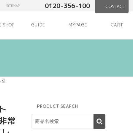
0120-356-100
SITEMAP
CONTACT
E SHOP
GUIDE
MYPAGE
CART
レ袋
ト
PRODUCT SEARCH
い非常
イレ