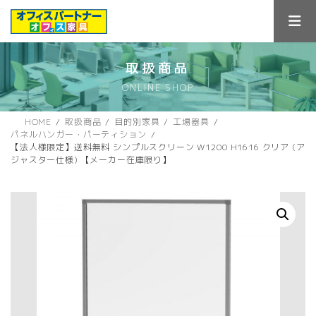
コ
ナ
ン
ビ
テ
ゲ
ン
ー
ツ
シ
取扱商品
へ
ョ
ONLINE SHOP
ス
ン
キ
に
ッ
移
HOME
取扱商品
目的別家具
工場器具
プ
動
パネルハンガー・パーティション
【法人様限定】送料無料 シンプルスクリーン W1200 H1616 クリア (ア
ジャスター仕様) 【メーカー在庫限り】