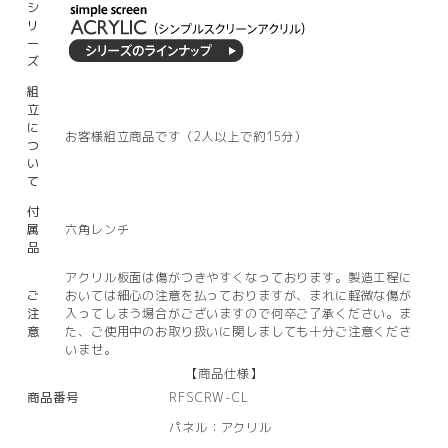
シ
リ
ー
ズ
組
立
に
お客様組立商品です（2人以上で約15分）
つ
い
て
付
属
六角レンチ
品
アクリル板面は傷がつきやすくなっております。製造工程に
ご
おいては細心の注意を払っておりますが、まれに軽微な傷が
注
入ってしまう場合がございますので何卒ご了承ください。ま
意
た、ご使用中のお取り扱いに関しましても十分ご注意くださ
いませ。
【商品仕様】
商品番号
RFSCRW-CL
パネル：アクリル