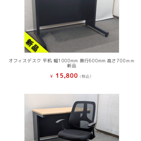
オフィスデスク 平机 幅1000mm 奥行600mm 高さ700ｍｍ
新品
15,800
¥
(税込）