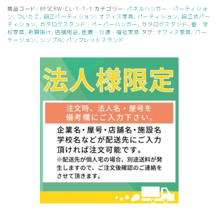
商品コード:
RFSCRW-CL-1-1-1
カテゴリー:
パネルハンガー・パーティショ
ン
,
ついたて
,
自立パーティション
,
オフィス家具
,
パーティション
,
自立式パー
ティション
,
カタログスタンド・ペーパーハンガー
,
カタログスタンド
,
塾・学
校家具
,
新聞掛け
,
店舗用品
,
医療・介護・福祉家具
タグ:
オフィス家具
,
パー
テーション
,
シンプル
,
パンフレットスタンド