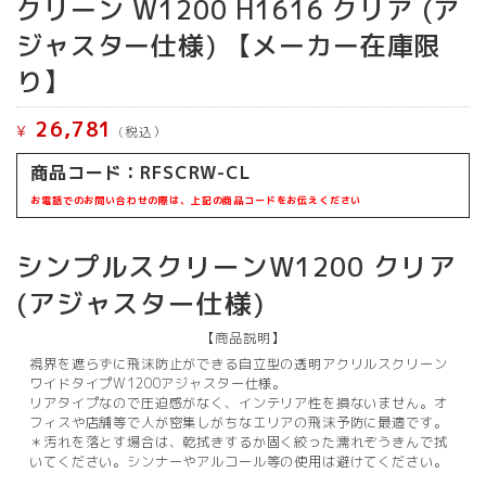
クリーン W1200 H1616 クリア (ア
ジャスター仕様) 【メーカー在庫限
り】
26,781
¥
(税込）
商品コード：
RFSCRW-CL
お電話でのお問い合わせの際は、上記の商品コードをお伝えください
シンプルスクリーンW1200 クリア
(アジャスター仕様)
【商品説明】
視界を遮らずに飛沫防止ができる自立型の透明アクリルスクリーン
ワイドタイプW1200アジャスター仕様。
リアタイプなので圧迫感がなく、インテリア性を損ないません。オ
フィスや店舗等で人が密集しがちなエリアの飛沫予防に最適です。
＊汚れを落とす場合は、乾拭きするか固く絞った濡れぞうきんで拭
いてください。シンナーやアルコール等の使用は避けてください。