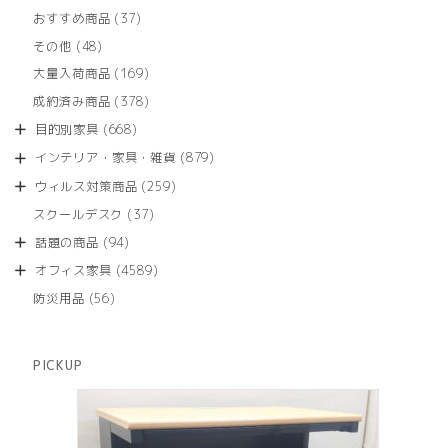
個
商
37
おすすめ商品
37
の
品
個
商
48
その他
48
の
品
個
商
169
大量入荷商品
169
の
品
個
商
378
成約済み商品
378
の
品
個
商
668
目的別家具
668
の
品
個
商
879
インテリア・家具・雑貨
879
の
品
個
商
259
ウィルス対策商品
259
の
品
個
商
37
スクールデスク
37
の
品
個
商
94
話題の商品
94
の
品
個
商
4589
オフィス家具
4589
の
品
個
商
56
防災用品
56
の
品
個
商
の
品
商
PICKUP
品