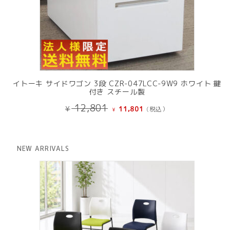
イトーキ サイドワゴン 3段 CZR-047LCC-9W9 ホワイト 鍵
付き スチール製
元
現
12,801
¥
11,801
(税込）
¥
の
在
価
の
格
価
は
格
NEW ARRIVALS
¥ 12,801
は
で
¥ 11,801
し
で
た。
す。