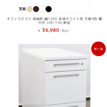
オフィスデスク 両袖机 幅1400 本体ホワイト色 天板4色 鍵
付き LRD-146 新品
36,980
¥
(税込）
セール
販
売
中
の
商
品