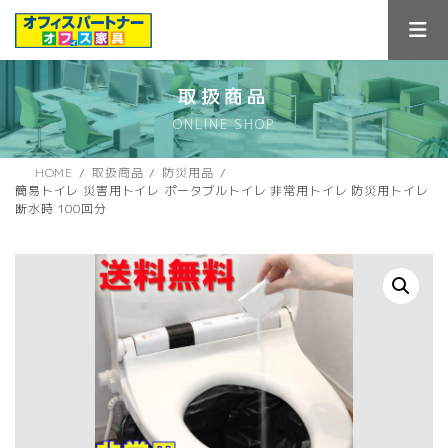
コ
ナ
ン
ビ
テ
ゲ
ン
ー
ツ
シ
取扱商品
へ
ョ
ONLINE SHOP
ス
ン
キ
に
ッ
移
HOME
取扱商品
防災用品
プ
動
簡易トイレ 災害用トイレ ポータブルトイレ 非常用トイレ 防災用トイレ
断水時 100回分