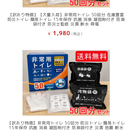
【訳あり特価】【大量入荷】非常用トイレ 50回分 在庫豊富
防災トイレ 簡易トイレ 15年保存 抗菌 消臭 凝固剤付き 防臭
袋付き 防災士監修 災害 断水 停電
1,980
¥
(税込）
【訳あり特価】非常用トイレ 50回分 防災トイレ 簡易トイレ
15年保存 抗菌 消臭 凝固剤付き 防臭袋付き 災害 地震 断水