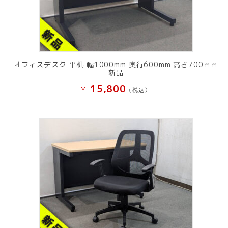
オフィスデスク 平机 幅1000mm 奥行600mm 高さ700ｍｍ
新品
15,800
¥
(税込）