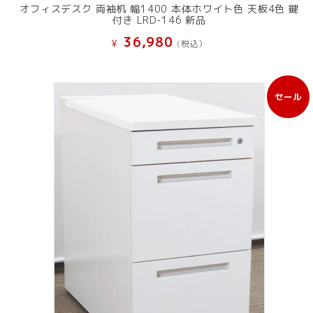
オフィスデスク 両袖机 幅1400 本体ホワイト色 天板4色 鍵
付き LRD-146 新品
36,980
¥
(税込）
セール
販
売
中
の
商
品