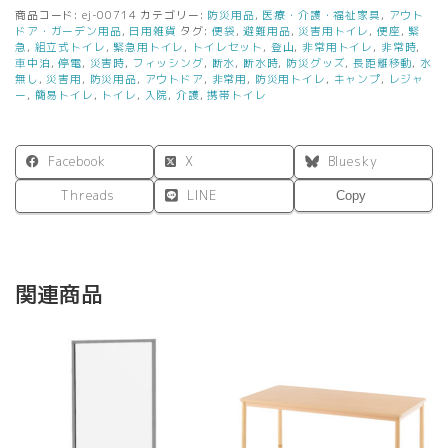
ー
商品コード:
ej-00714
カテゴリー:
防災用品
,
医療・介護・福祉家具
,
アウト
タ
ドア・ガーデン用品
,
日用雑貨
タグ:
便袋
,
避難用品
,
災害用トイレ
,
便座
,
緊
ブ
急
,
組立式トイレ
,
緊急用トイレ
,
トイレセット
,
登山
,
非常用トイレ
,
非常時
,
車中泊
,
停電
,
災害時
,
フィッシング
,
断水
,
断水時
,
防災グッズ
,
長距離移動
,
水
ル
無し
,
災害用
,
防災用品
,
アウトドア
,
非常用
,
防災用トイレ
,
キャンプ
,
レジャ
ト
ー
,
簡易トイレ
,
トイレ
,
入院
,
介護
,
携帯トイレ
イ
レ
非
Facebook
X
Bluesky
常
用
Threads
LINE
Copy
ト
イ
レ
防
災
関連商品
用
ト
イ
レ
断
水
時
100