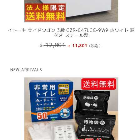
イトーキ サイドワゴン 3段 CZR-047LCC-9W9 ホワイト 鍵
付き スチール製
元
現
12,801
¥
11,801
(税込）
¥
の
在
価
の
格
価
は
格
NEW ARRIVALS
¥ 12,801
は
で
¥ 11,801
し
で
た。
す。