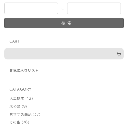
～
検索
CART
お気に入りリスト
CATAGORY
12
人工樹木
12
個
9
未分類
9
の
個
商
37
おすすめ商品
37
の
品
個
商
48
その他
48
の
品
個