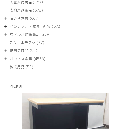
商
167
大量入荷商品
167
の
品
個
商
378
成約済み商品
378
の
品
個
商
667
目的別家具
667
の
品
個
商
878
インテリア・家具・雑貨
878
の
品
個
商
259
ウィルス対策商品
259
の
品
個
商
37
スクールデスク
37
の
品
個
商
93
話題の商品
93
の
品
個
商
4556
オフィス家具
4556
の
品
個
商
55
防災用品
55
の
品
個
商
の
品
商
PICKUP
品