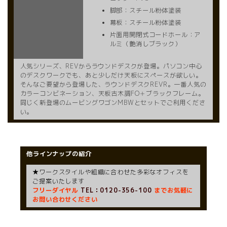
脚部：スチール粉体塗装
幕板：スチール粉体塗装
片面用開閉式コードホール：ア
ルミ（艶消しブラック）
人気シリーズ、REVからラウンドデスクが登場。パソコン中心
のデスクワークでも、あと少しだけ天板にスペースが欲しい。
そんなご要望から登場した、ラウンドデスクREVR。一番人気の
カラーコンビネーション、天板古木調FO＋ブラックフレーム。
同じく新登場のムービングワゴンMBWとセットでご利用くださ
い。
他ラインナップの紹介
★ワークスタイルや組織に合わせた多彩なオフィスを
ご提案いたします
フリーダイヤル
TEL：0120-356-100
までお気軽に
お問い合わせください