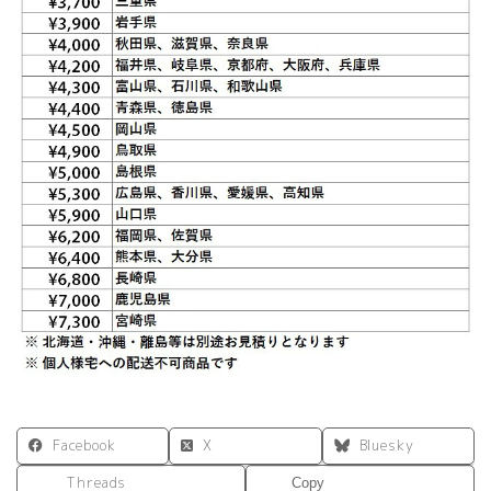
ス
ク
個
Facebook
X
Bluesky
Threads
Copy