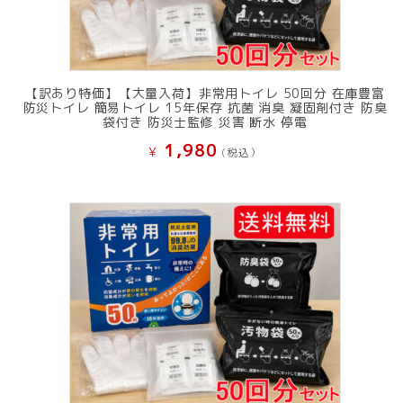
【訳あり特価】【大量入荷】非常用トイレ 50回分 在庫豊富
防災トイレ 簡易トイレ 15年保存 抗菌 消臭 凝固剤付き 防臭
袋付き 防災士監修 災害 断水 停電
1,980
¥
(税込）