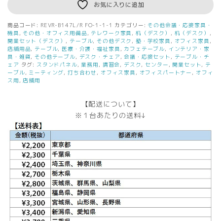
ン
お気に入りに追加
ド
デ
商品コード:
REVR-B147L/R FO-1-1-1
カテゴリー:
その他会議・応接家具・
ス
機具
,
その他・オフィス用備品
,
テレワーク家具
,
机（デスク）
,
机（デスク）
,
ク
開業セット（デスク）
,
テーブル
,
その他デスク
,
塾・学校家具
,
オフィス家具
,
店舗用品
,
テーブル
,
医療・介護・福祉家具
,
カフェテーブル
,
インテリア・家
REVR-
具・雑貨
,
その他テーブル
,
デスク・チェア
,
会議・応接セット
,
テーブル・チ
B147L/R
ェア
タグ:
スタンドパネル
,
業務用
,
講習会
,
デスク
,
センター
,
開業セット
,
テ
FO
ーブル
,
ミーティング
,
打ち合わせ
,
オフィス家具
,
オフィスパートナー
,
オフィ
オ
ス用
,
店舗用
フ
ィ
【配送について】
ス
※１台あたりの送料↓
デ
ス
ク
W1400×D700
～
900×H720
オ
フ
ィ
ス
デ