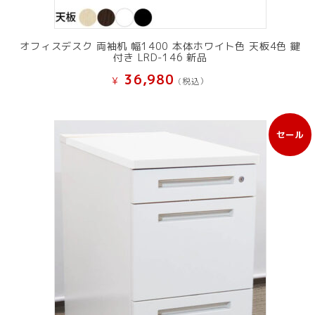
オフィスデスク 両袖机 幅1400 本体ホワイト色 天板4色 鍵
付き LRD-146 新品
36,980
¥
(税込）
セール
販
売
中
の
商
品