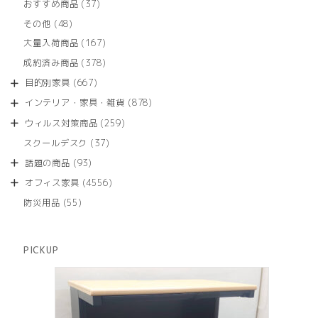
商
37
おすすめ商品
37
の
品
個
商
48
その他
48
の
品
個
商
167
大量入荷商品
167
の
品
個
商
378
成約済み商品
378
の
品
個
商
667
目的別家具
667
の
品
個
商
878
インテリア・家具・雑貨
878
の
品
個
商
259
ウィルス対策商品
259
の
品
個
商
37
スクールデスク
37
の
品
個
商
93
話題の商品
93
の
品
個
商
4556
オフィス家具
4556
の
品
個
商
55
防災用品
55
の
品
個
商
の
品
商
PICKUP
品