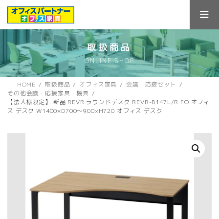
コ
ナ
ン
ビ
テ
ゲ
ン
ー
ツ
シ
取扱商品
へ
ョ
ONLINE SHOP
ス
ン
キ
に
ッ
移
HOME
取扱商品
オフィス家具
会議・応接セット
プ
動
その他会議・応接家具・機具
【法人様限定】 新品 REVR ラウンドデスク REVR-B147L/R FO オフィ
ス デスク W1400×D700～900×H720 オフィス デスク