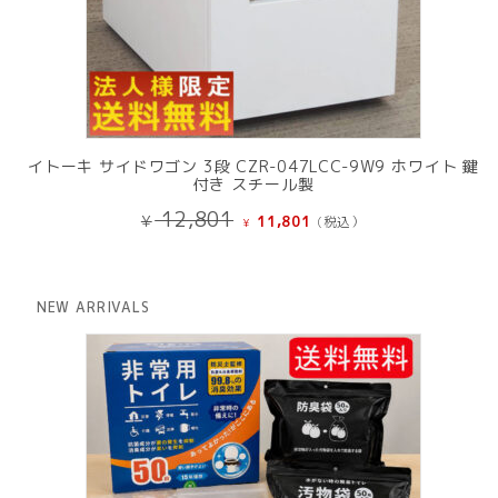
イトーキ サイドワゴン 3段 CZR-047LCC-9W9 ホワイト 鍵
付き スチール製
元
現
12,801
¥
11,801
(税込）
¥
の
在
価
の
格
価
は
格
NEW ARRIVALS
¥ 12,801
は
で
¥ 11,801
し
で
た。
す。