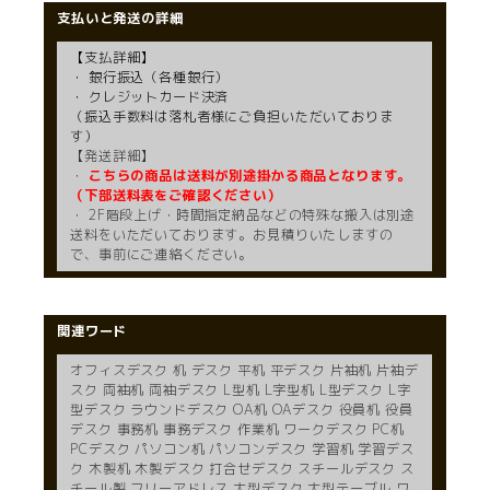
支払いと発送の詳細
【支払詳細】
・ 銀行振込（各種銀行）
・ クレジットカード決済
（振込手数料は落札者様にご負担いただいておりま
す）
【発送詳細】
・
こちらの商品は送料が別途掛かる商品となります。
（下部送料表をご確認ください）
・ 2F階段上げ・時間指定納品などの特殊な搬入は別途
送料をいただいております。お見積りいたしますの
で、事前にご連絡ください。
関連ワード
オフィスデスク 机 デスク 平机 平デスク 片袖机 片袖デ
スク 両袖机 両袖デスク L型机 L字型机 L型デスク L字
型デスク ラウンドデスク OA机 OAデスク 役員机 役員
デスク 事務机 事務デスク 作業机 ワークデスク PC机
PCデスク パソコン机 パソコンデスク 学習机 学習デス
ク 木製机 木製デスク 打合せデスク スチールデスク ス
チール製 フリーアドレス 大型デスク 大型テーブル ワ