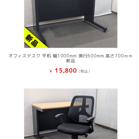
オフィスデスク 平机 幅1000mm 奥行600mm 高さ700ｍｍ
新品
15,800
¥
(税込）