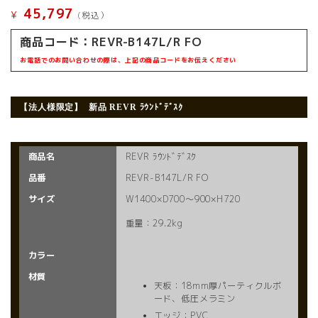
45,797
¥
(税込）
商品コード：
REVR-B147L/R FO
お電話でのお問い合わせの際は、上記の商品コードをお伝えください
【法人様限定】 新品
REVR ﾗｳﾝﾄﾞﾃﾞｽｸ
商品名
REVR ﾗｳﾝﾄﾞﾃﾞｽｸ
品番
REVR-B147L/R FO
サイズ
W1400×D700～900×H720
重量：29.2kg
カラー
材質
天板：18mm厚パーティクルボ
ード、低圧メラミン
エッジ：PVC