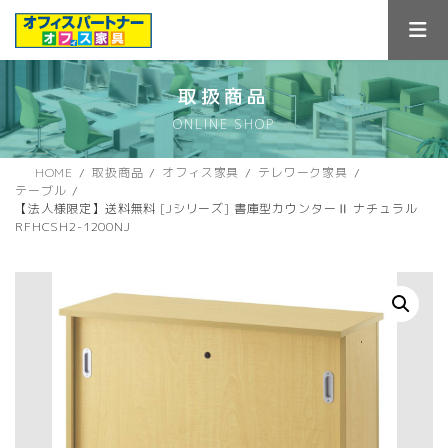
コ
ナ
ン
ビ
テ
ゲ
ン
ー
ツ
シ
取扱商品
へ
ョ
ONLINE SHOP
ス
ン
キ
に
ッ
移
HOME
取扱商品
オフィス家具
テレワーク家具
プ
動
テーブル
【法人様限定】送料無料 [Jシリーズ] 書庫型カウンターⅡ ナチュラル
RFHCSH2-1200NJ