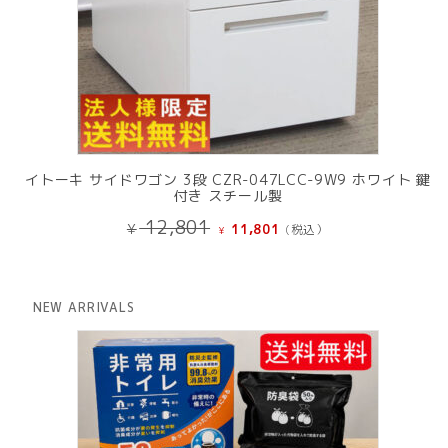
イトーキ サイドワゴン 3段 CZR-047LCC-9W9 ホワイト 鍵
付き スチール製
元
現
12,801
¥
11,801
(税込）
¥
の
在
価
の
格
価
は
格
NEW ARRIVALS
¥ 12,801
は
で
¥ 11,801
し
で
た。
す。