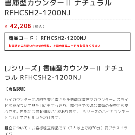
書庫型カウンターⅡ ナチュラル
RFHCSH2-1200NJ
42,208
¥
(税込）
商品コード： RFHCSH2-1200NJ
お電話でのお問い合わせの際は、上記の商品コードをお伝えください
[Jシリーズ] 書庫型カウンターⅡ ナチュ
ラル RFHCSH2-1200NJ
【商品説明】
ハイカウンターに収納を兼ね備えた多機能な書庫型カウンター。スライ
ド式扉がついて見た目にもすっきり、鍵付きで大切な書類の保管にも安
心です。内部には可動棚板が1枚あります。Jシリーズのハイカウンター
と合わせてご利用いただけます。
組立について
：お客様組立商品です（2人以上で約30分）要プラスドラ
イバー