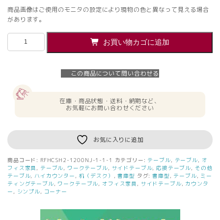
商品画像はご使用のモニタの設定により現物の色と異なって見える場合
があります。
【法
お買い物カゴに追加
人
様
限
この商品について問い合わせる
定】
送
料
在庫・商品状態・送料・納期など、
無
お気軽にお問い合わせください
料
[J
シ
お気に入りに追加
リ
ー
商品コード:
RFHCSH2-1200NJ-1-1-1
カテゴリー:
テーブル
,
テーブル
,
オ
ズ]
フィス家具
,
テーブル
,
ワークテーブル
,
サイドテーブル
,
応接テーブル
,
その他
書
テーブル
,
ハイカウンター
,
机（デスク）
,
書庫型
タグ:
書庫型
,
テーブル
,
ミー
ティングテーブル
,
ワークテーブル
,
オフィス家具
,
サイドテーブル
,
カウンタ
庫
ー
,
シンプル
,
コーナー
型
カ
ウ