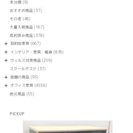
9
未分類
9
の
個
商
37
おすすめ商品
37
の
品
個
商
48
その他
48
の
品
個
商
167
大量入荷商品
167
の
品
個
商
378
成約済み商品
378
の
品
個
商
667
目的別家具
667
の
品
個
商
878
インテリア・家具・雑貨
878
の
品
個
商
259
ウィルス対策商品
259
の
品
個
商
37
スクールデスク
37
の
品
個
商
93
話題の商品
93
の
品
個
商
4556
オフィス家具
4556
の
品
個
商
55
防災用品
55
の
品
個
商
の
品
商
PICKUP
品