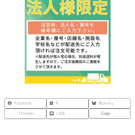
ン
タ
ー
Ⅱ
ナ
チ
ュ
ラ
ル
RFHCSH2-
1200NJ
個
Facebook
X
Bluesky
Threads
LINE
Copy