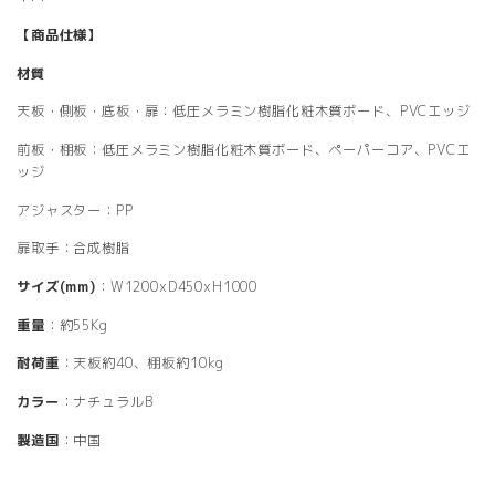
【商品仕様】
材質
天板・側板・底板・扉：低圧メラミン樹脂化粧木質ボード、PVCエッジ
前板・棚板：低圧メラミン樹脂化粧木質ボード、ペーパーコア、PVCエ
ッジ
アジャスター：PP
扉取手：合成樹脂
サイズ(mm)
：W1200xD450xH1000
重量
：約55Kg
耐荷重
：天板約40、棚板約10kg
カラー
：ナチュラルB
製造国
：中国