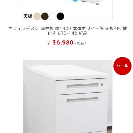
オフィスデスク 両袖机 幅1400 本体ホワイト色 天板4色 鍵
付き LRD-146 新品
36,980
¥
(税込）
セール
販
売
中
の
商
品