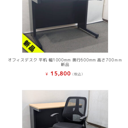
オフィスデスク 平机 幅1000mm 奥行600mm 高さ700ｍｍ
新品
15,800
¥
(税込）