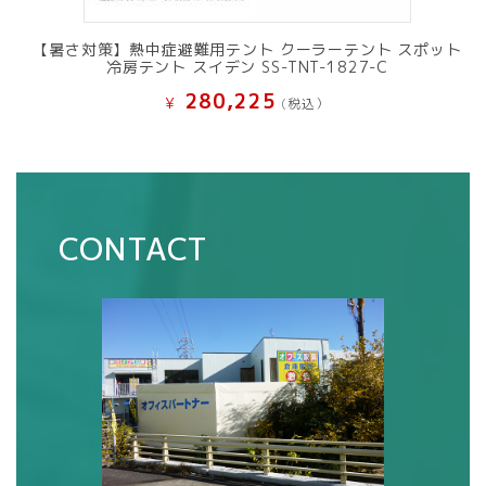
【暑さ対策】熱中症避難用テント クーラーテント スポット
冷房テント スイデン SS-TNT-1827-C
280,225
¥
(税込）
CONTACT