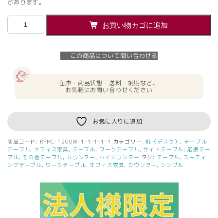
があります。
【法
お買い物カゴに追加
人
様
限
この商品について問い合わせる
定】
送
料
在庫・商品状態・送料・納期など、
無
お気軽にお問い合わせください
料
[J
シ
お気に入りに追加
リ
ー
商品コード:
RFHC-1200W-1-1-1-1-1
カテゴリー:
机（デスク）
,
テーブル
,
ズ]
テーブル
,
オフィス家具
,
テーブル
,
ワークテーブル
,
サイドテーブル
,
応接テー
ハ
ブル
,
その他テーブル
,
カウンター
,
ハイカウンター
タグ:
テーブル
,
ミーティ
ングテーブル
,
ワークテーブル
,
オフィス家具
,
カウンター
,
シンプル
イ
カ
ウ
ン
タ
ー