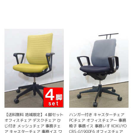
品
に
は
複
数
の
バ
リ
エ
ー
シ
ョ
ン
が
あ
り
ま
す。
オ
【送料無料 地域限定】４脚セット
ハンガー付き キャスターチェア
プ
オフィスチェア デスクチェア ひ
PCチェア オフィスチェアー 事務
シ
じ付き メッシュチェア 事務チェ
椅子 事務イス 事務いす KOKUYO
ョ
ア キャスターチェア 事務イス ワ
CRS-G1900F6 オフィスチェア