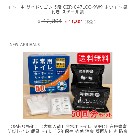
イトーキ サイドワゴン 3段 CZR-047LCC-9W9 ホワイト 鍵
付き スチール製
元
現
12,801
¥
11,801
(税込）
¥
の
在
価
の
格
価
は
格
NEW ARRIVALS
¥ 12,801
は
で
¥ 11,801
し
で
た。
す。
【訳あり特価】【大量入荷】非常用トイレ 50回分 在庫豊富
防災トイレ 簡易トイレ 15年保存 抗菌 消臭 凝固剤付き 防臭