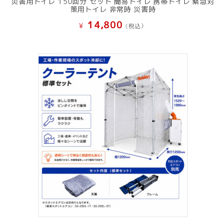
災害用トイレ 150回分 セット 簡易トイレ 携帯トイレ 緊急対
策用トイレ 非常時 災害時
14,800
¥
(税込）