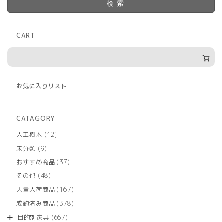
検索
CART
お気に入りリスト
CATAGORY
12
人工樹木
12
個
9
未分類
9
の
個
商
37
おすすめ商品
37
の
品
個
商
48
その他
48
の
品
個
商
167
大量入荷商品
167
の
品
個
商
378
成約済み商品
378
の
品
個
商
667
目的別家具
667
の