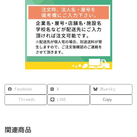
W1200xD450
ホ
ワ
イ
ト
RFHC-
1200W
個
Facebook
X
Bluesky
Threads
LINE
Copy
関連商品