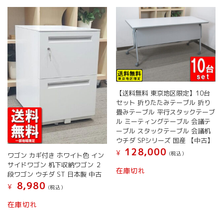
【送料無料 東京地区限定】10台
セット 折りたたみテーブル 折り
畳みテーブル 平行スタックテーブ
ル ミーティングテーブル 会議テ
ーブル スタックテーブル 会議机
ウチダ SPシリーズ 国産 【中古】
128,000
¥
(税込）
ワゴン カギ付き ホワイト色 イン
サイドワゴン 机下収納ワゴン ２
在庫切れ
段ワゴン ウチダ ST 日本製 中古
8,980
¥
(税込）
こ
在庫切れ
の
商