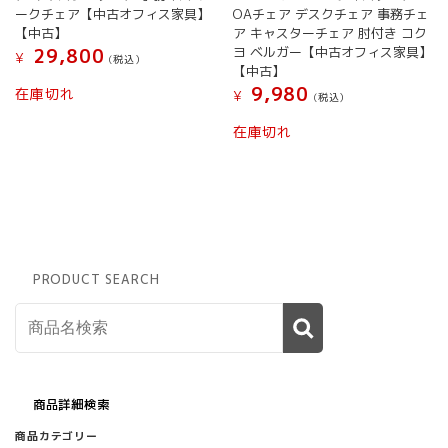
ン
ークチェア【中古オフィス家具】
OAチェア デスクチェア 事務チェ
は
【中古】
ア キャスターチェア 肘付き コク
商
ヨ ベルガー【中古オフィス家具】
29,800
¥
(税込）
品
【中古】
ペ
9,980
在庫切れ
¥
(税込）
ー
ジ
在庫切れ
か
ら
選
択
で
き
ま
PRODUCT SEARCH
す
商品詳細検索
商品カテゴリー