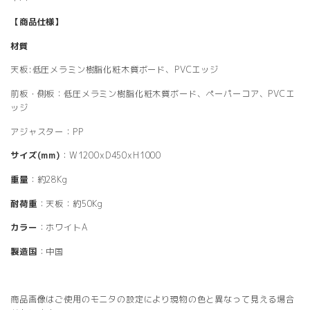
【商品仕様】
材質
天板:低圧メラミン樹脂化粧木質ボード、PVCエッジ
前板・側板：低圧メラミン樹脂化粧木質ボード、ペーパーコア、PVCエ
ッジ
アジャスター：PP
サイズ(mm)
：W1200xD450xH1000
重量
：約28Kg
耐荷重
：天板：約50Kg
カラー
：ホワイトA
製造国
：中国
商品画像はご使用のモニタの設定により現物の色と異なって見える場合