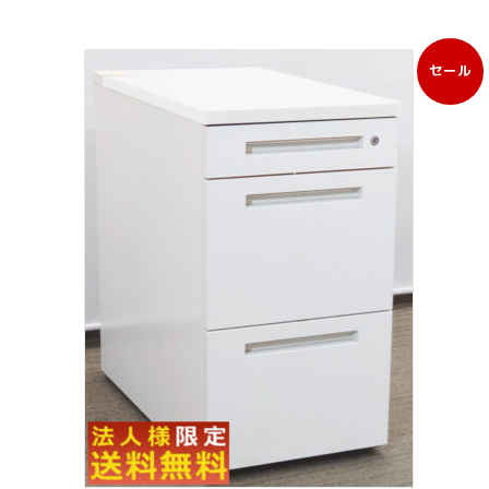
セール
販
売
中
の
商
品