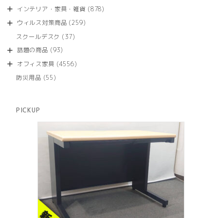
品
個
商
878
インテリア・家具・雑貨
878
の
品
個
商
259
ウィルス対策商品
259
の
品
個
商
37
スクールデスク
37
の
品
個
商
93
話題の商品
93
の
品
個
商
4556
オフィス家具
4556
の
品
個
商
55
防災用品
55
の
品
個
商
の
品
商
PICKUP
品