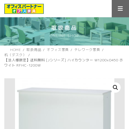
コ
ナ
ン
ビ
テ
ゲ
ン
ー
ツ
シ
取扱商品
へ
ョ
ONLINE SHOP
ス
ン
キ
に
ッ
移
HOME
取扱商品
オフィス家具
テレワーク家具
プ
動
机（デスク）
【法人様限定】送料無料 [Jシリーズ] ハイカウンター W1200xD450 ホ
ワイト RFHC-1200W