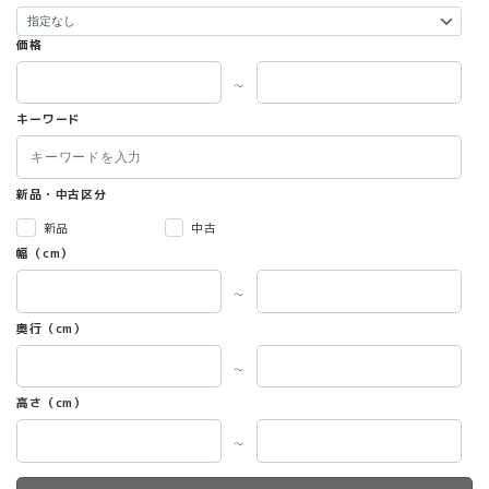
価格
～
キーワード
新品・中古区分
新品
中古
幅（cm）
～
奥行（cm）
～
高さ（cm）
～