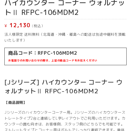
ハイカウンター コーナー ウォルナッ
トⅡ RFPC-106MDM2
12,130
¥
(税込）
法人様限定 送料無料（北海道・沖縄・離島への配送は別途中継料を頂戴
いたします）
商品コード：RFPC-106MDM2
お電話でのお問い合わせの際は、上記の商品コードをお伝えください
[Jシリーズ] ハイカウンター コーナー ウ
ォルナットⅡ RFPC-106MDM2
【商品説明】
Jシリーズのハイカウンターコーナー用。Jシリーズのハイカウンタース
トレートタイプ2台と連結してL字レイアウトでご利用いただけます。カ
ウンターの囲む向きは、お客様側、スタッフ側のどちらでも可能です。
ストレートタイプとコーナー用はボルトでしっかり連結できます。単体