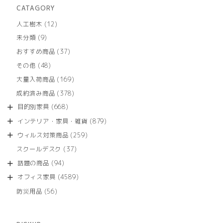
CATAGORY
12
人工樹木
12
個
9
未分類
9
の
個
商
37
おすすめ商品
37
の
品
個
商
48
その他
48
の
品
個
商
169
大量入荷商品
169
の
品
個
商
378
成約済み商品
378
の
品
個
商
668
目的別家具
668
の
品
個
商
879
インテリア・家具・雑貨
879
の
品
個
商
259
ウィルス対策商品
259
の
品
個
商
37
スクールデスク
37
の
品
個
商
94
話題の商品
94
の
品
個
商
4589
オフィス家具
4589
の
品
個
商
56
防災用品
56
の
品
個
商
の
品
商