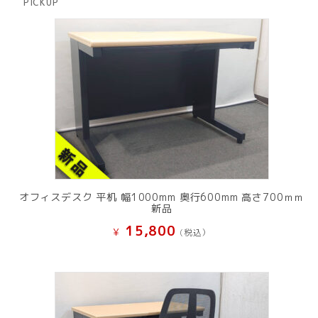
PICKUP
品
オフィスデスク 平机 幅1000mm 奥行600mm 高さ700ｍｍ
新品
15,800
¥
(税込）