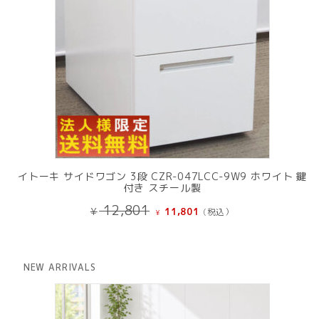
イトーキ サイドワゴン 3段 CZR-047LCC-9W9 ホワイト 鍵
付き スチール製
元
現
12,801
¥
11,801
(税込）
¥
の
在
価
の
格
価
は
格
NEW ARRIVALS
¥ 12,801
は
で
¥ 11,801
し
で