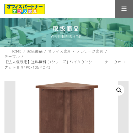
コ
ナ
ン
ビ
テ
ゲ
ン
ー
ツ
シ
取扱商品
へ
ョ
ONLINE SHOP
ス
ン
キ
に
ッ
移
HOME
取扱商品
オフィス家具
テレワーク家具
プ
動
テーブル
【法人様限定】送料無料 [Jシリーズ] ハイカウンター コーナー ウォル
ナットⅡ RFPC-106MDM2