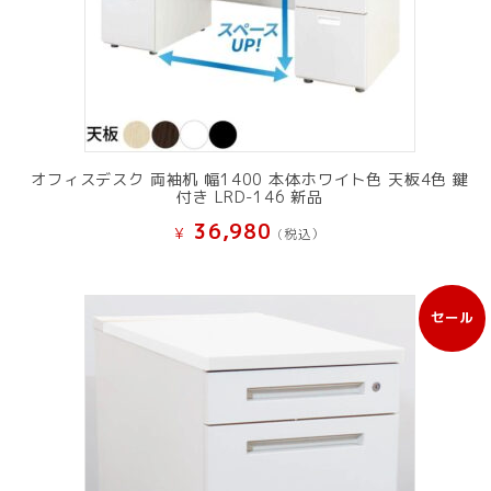
オフィスデスク 両袖机 幅1400 本体ホワイト色 天板4色 鍵
付き LRD-146 新品
36,980
¥
(税込）
セール
販
売
中
の
商
品