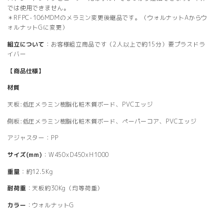
では使用できません。
＊RFPC-106MDMのメラミン変更後継品です。（ウォルナットAからウ
ォルナットGに変更）
組立について
：お客様組立商品です（2人以上で約15分）要プラスドラ
イバー
【商品仕様】
材質
天板:低圧メラミン樹脂化粧木質ボード、PVCエッジ
側板:低圧メラミン樹脂化粧木質ボード、ペーパーコア、PVCエッジ
アジャスター：PP
サイズ(mm)
：W450xD450xH1000
重量
：約12.5Kg
耐荷重
：天板約30Kg（均等荷重）
カラー
：ウォルナットG