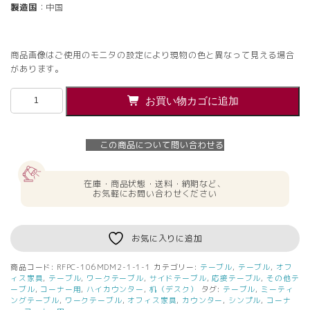
製造国
：中国
商品画像はご使用のモニタの設定により現物の色と異なって見える場合
があります。
【法
お買い物カゴに追加
人
様
限
この商品について問い合わせる
定】
送
料
在庫・商品状態・送料・納期など、
無
お気軽にお問い合わせください
料
[J
シ
お気に入りに追加
リ
ー
商品コード:
RFPC-106MDM2-1-1-1
カテゴリー:
テーブル
,
テーブル
,
オフ
ズ]
ィス家具
,
テーブル
,
ワークテーブル
,
サイドテーブル
,
応接テーブル
,
その他テ
ハ
ーブル
,
コーナー用
,
ハイカウンター
,
机（デスク）
タグ:
テーブル
,
ミーティ
ングテーブル
,
ワークテーブル
,
オフィス家具
,
カウンター
,
シンプル
,
コーナ
イ