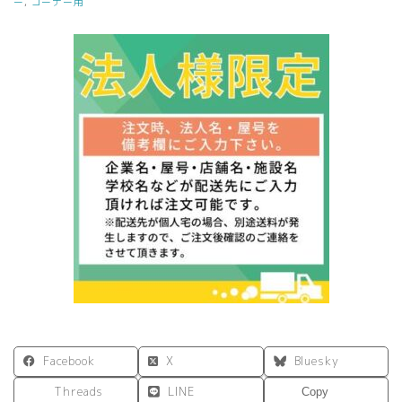
ー
,
コーナー用
カ
ウ
ン
タ
ー
コ
ー
ナ
ー
ウ
ォ
ル
ナ
ッ
ト
Ⅱ
RFPC-
106MDM2
個
Facebook
X
Bluesky
Threads
LINE
Copy