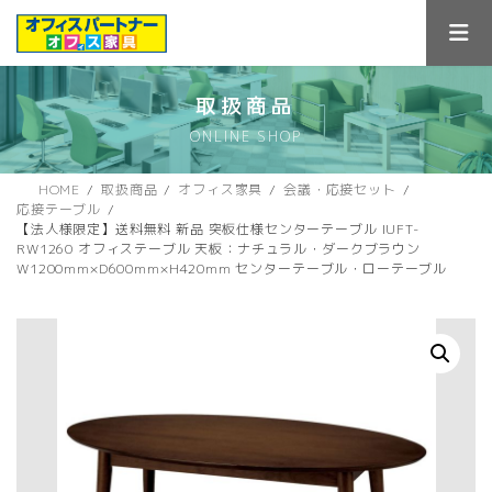
コ
ナ
ン
ビ
テ
ゲ
ン
ー
ツ
シ
取扱商品
へ
ョ
ONLINE SHOP
ス
ン
キ
に
ッ
移
HOME
取扱商品
オフィス家具
会議・応接セット
プ
動
応接テーブル
【法人様限定】送料無料 新品 突板仕様センターテーブル IUFT-
RW1260 オフィステーブル 天板：ナチュラル・ダークブラウン
W1200mm×D600mm×H420mm センターテーブル・ローテーブル