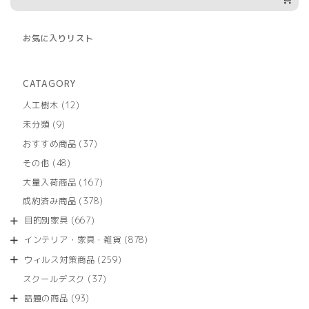
お気に入りリスト
CATAGORY
12
人工樹木
12
個
9
未分類
9
の
個
商
37
おすすめ商品
37
の
品
個
商
48
その他
48
の
品
個
商
167
大量入荷商品
167
の
品
個
商
378
成約済み商品
378
の
品
個
商
667
目的別家具
667
の
品
個
商
878
インテリア・家具・雑貨
878
の
品
個
商
259
ウィルス対策商品
259
の
品
個
商
37
スクールデスク
37
の
品
個
商
93
話題の商品
93
の
品