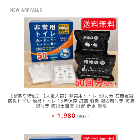
格
価
は
格
NEW ARRIVALS
¥ 12,801
は
で
¥ 11,801
し
で
た。
す。
【訳あり特価】【大量入荷】非常用トイレ 50回分 在庫豊富
防災トイレ 簡易トイレ 15年保存 抗菌 消臭 凝固剤付き 防臭
袋付き 防災士監修 災害 断水 停電
1,980
¥
(税込）