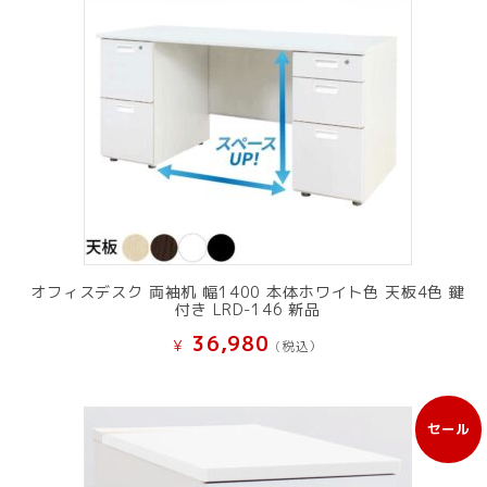
オフィスデスク 両袖机 幅1400 本体ホワイト色 天板4色 鍵
付き LRD-146 新品
36,980
¥
(税込）
セール
販
売
中