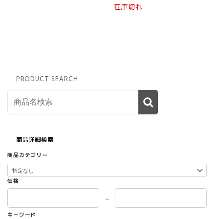
こ
在庫切れ
の
商
品
に
は
複
数
PRODUCT SEARCH
の
バ
リ
エ
ー
シ
ョ
商品詳細検索
ン
商品カテゴリー
が
あ
り
価格
ま
す。
～
オ
キーワード
プ