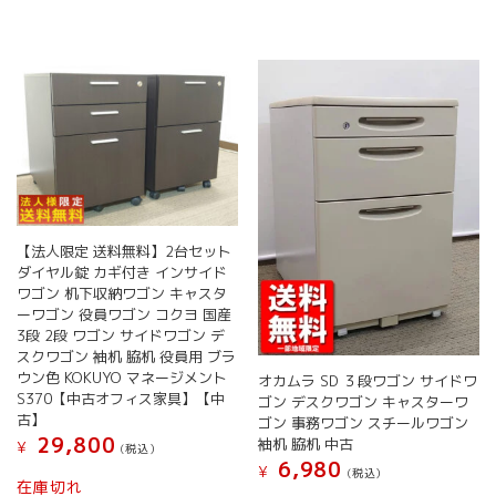
【法人限定 送料無料】2台セット
ダイヤル錠 カギ付き インサイド
ワゴン 机下収納ワゴン キャスタ
ーワゴン 役員ワゴン コクヨ 国産
3段 2段 ワゴン サイドワゴン デ
スクワゴン 袖机 脇机 役員用 ブラ
ウン色 KOKUYO マネージメント
オカムラ SD ３段ワゴン サイドワ
S370【中古オフィス家具】【中
ゴン デスクワゴン キャスターワ
古】
ゴン 事務ワゴン スチールワゴン
29,800
袖机 脇机 中古
¥
(税込）
6,980
¥
(税込）
在庫切れ