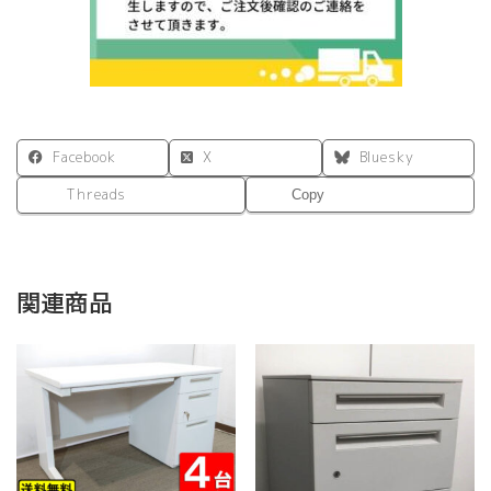
ィ
ス
テ
ー
ブ
ル
天
板：
Facebook
X
Bluesky
ナ
Threads
Copy
チ
ュ
ラ
ル・
ダ
関連商品
ー
ク
ブ
ラ
ウ
ン
W1200mm×D600mm×H420mm
セ
ン