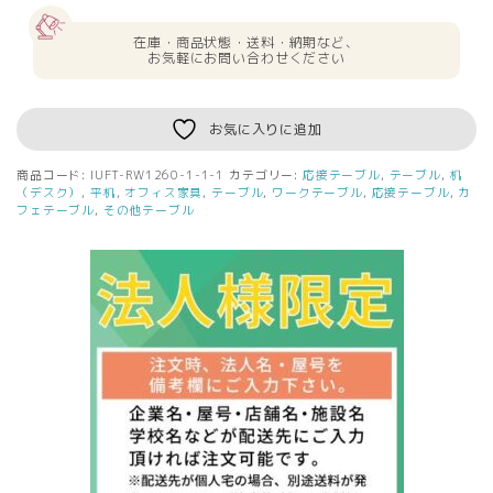
送
料
在庫・商品状態・送料・納期など、
無
お気軽にお問い合わせください
料
新
品
お気に入りに追加
突
板
商品コード:
IUFT-RW1260-1-1-1
カテゴリー:
応接テーブル
,
テーブル
,
机
仕
（デスク）
,
平机
,
オフィス家具
,
テーブル
,
ワークテーブル
,
応接テーブル
,
カ
様
フェテーブル
,
その他テーブル
セ
ン
タ
ー
テ
ー
ブ
ル
IUFT-
RW1260
オ
フ