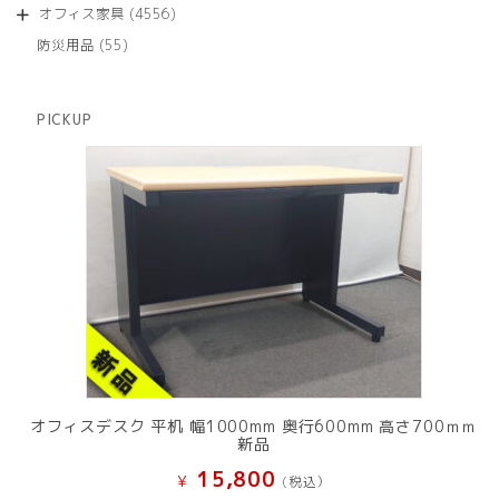
個
商
4556
オフィス家具
4556
の
品
個
商
55
防災用品
55
の
品
個
商
の
品
商
PICKUP
品
オフィスデスク 平机 幅1000mm 奥行600mm 高さ700ｍｍ
新品
15,800
¥
(税込）