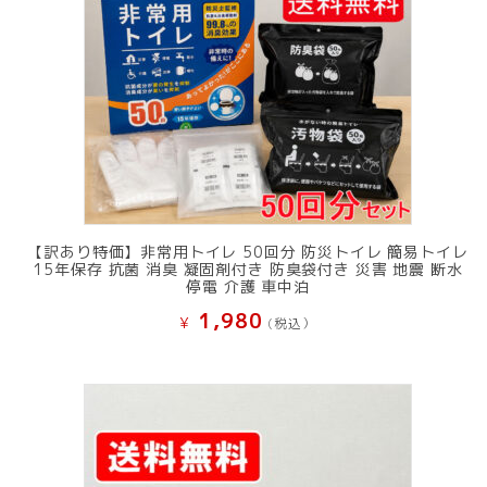
【訳あり特価】非常用トイレ 50回分 防災トイレ 簡易トイレ
15年保存 抗菌 消臭 凝固剤付き 防臭袋付き 災害 地震 断水
停電 介護 車中泊
1,980
¥
(税込）