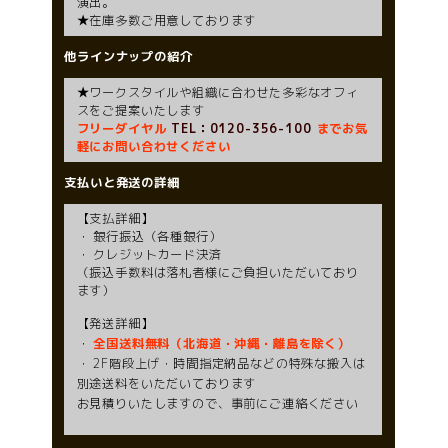
演出。
★在庫多数ご用意しております
他ラインナップの紹介
★ワークスタイルや組織に合わせた多彩なオフィ
スをご提案いたします
フリーダイヤル
TEL：0120-356-100
までお気
軽にお問い合わせください
支払いと発送の詳細
【支払詳細】
・ 銀行振込（各種銀行）
・ クレジットカード決済
（振込手数料は落札者様にご負担いただいており
ます）
【発送詳細】
・
全国送料無料（北海道・沖縄・離島を除く）
・ 2F階段上げ・時間指定納品などの特殊な搬入は
別途送料をいただいております
お見積りいたしますので、事前にご連絡ください