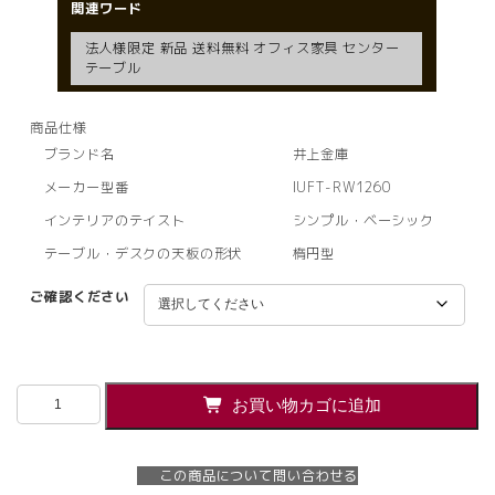
関連ワード
法人様限定 新品 送料無料 オフィス家具 センター
テーブル
商品仕様
ブランド名
井上金庫
メーカー型番
IUFT-RW1260
インテリアのテイスト
シンプル・ベーシック
テーブル・デスクの天板の形状
楕円型
ご確認ください
【法
お買い物カゴに追加
人
様
限
この商品について問い合わせる
定】