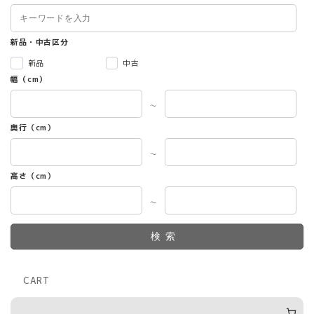
シ
ョ
ン
新品・中古区分
は
新品
中古
商
幅（cm）
品
ペ
～
ー
ジ
奥行（cm）
か
ら
～
選
高さ（cm）
択
で
～
き
ま
す
検索
CART