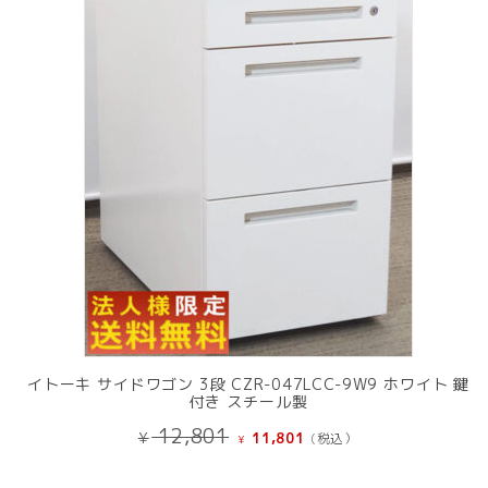
の
商
品
イトーキ サイドワゴン 3段 CZR-047LCC-9W9 ホワイト 鍵
付き スチール製
元
現
12,801
¥
11,801
(税込）
¥
の
在
価
の