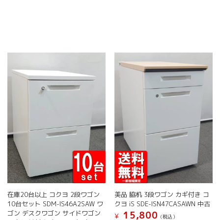
品
品
商
商
ペ
ペ
品
品
ー
ー
に
に
ジ
ジ
は
は
か
か
複
複
ら
ら
数
数
選
選
の
の
択
択
バ
バ
で
で
リ
リ
き
き
エ
エ
ま
ま
ー
ー
す
す
シ
シ
ョ
ョ
ン
ン
が
が
あ
あ
り
り
ま
ま
す。
す。
オ
オ
在庫20台以上 コクヨ 2段ワゴン
美品 脇机 3段ワゴン カギ付き コ
プ
プ
10台セット SDM-IS46A2SAW ワ
クヨ iS SDE-ISN47CASAWN 中古
シ
シ
ゴン デスクワゴン サイドワゴン
15,800
¥
ョ
ョ
(税込）