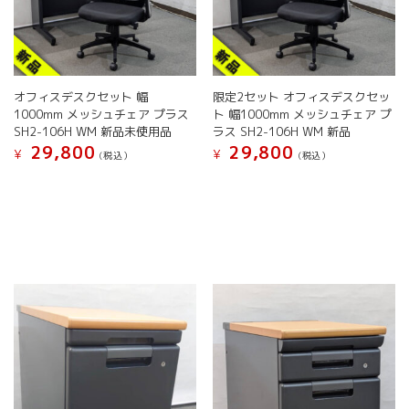
き
ま
ま
す
す
オフィスデスクセット 幅
限定2セット オフィスデスクセッ
1000mm メッシュチェア プラス
ト 幅1000mm メッシュチェア プ
SH2-106H WM 新品未使用品
ラス SH2-106H WM 新品
29,800
29,800
¥
¥
(税込）
(税込）
こ
の
商
品
に
は
複
数
の
バ
リ
エ
ー