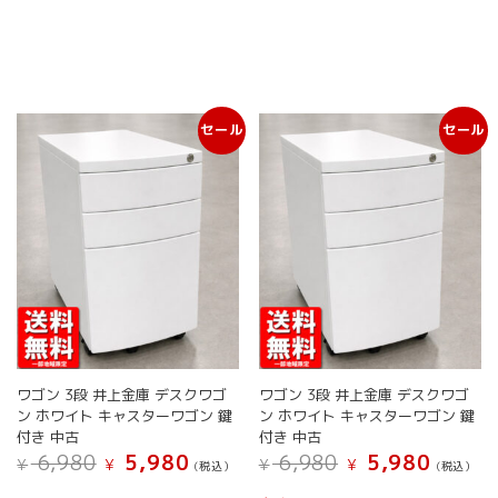
商
商
¥ 6,980
は
¥ 6,980
は
品
品
品
品
で
¥ 5,980
で
¥ 5,980
に
に
し
で
し
で
ペ
ペ
は
は
た。
す。
た。
す。
ー
ー
複
複
ジ
ジ
数
数
か
か
セール
セール
の
の
ら
ら
バ
バ
選
選
リ
リ
択
択
エ
エ
で
で
ー
ー
き
き
シ
シ
ま
ま
ョ
ョ
す
す
ン
ン
が
が
あ
あ
り
り
ま
ま
ワゴン 3段 井上金庫 デスクワゴ
ワゴン 3段 井上金庫 デスクワゴ
す。
す。
ン ホワイト キャスターワゴン 鍵
ン ホワイト キャスターワゴン 鍵
オ
オ
付き 中古
付き 中古
プ
プ
元
現
元
現
6,980
5,980
6,980
5,980
¥
¥
¥
¥
シ
シ
(税込）
(税込）
の
在
の
在
ョ
ョ
こ
こ
価
の
価
の