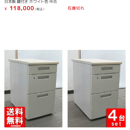
日本製 鍵付き ホワイト色 中古
ン
ン
こ
118,000
在庫切れ
¥
(税込）
は
は
の
商
商
こ
商
品
品
の
品
ペ
ペ
商
に
ー
ー
品
は
ジ
ジ
に
複
か
か
は
数
ら
ら
複
の
選
選
数
バ
択
択
の
リ
で
で
バ
エ
き
き
リ
ー
ま
ま
エ
シ
す
す
ー
ョ
シ
ン
ョ
が
ン
あ
が
り
あ
ま
り
す。
ま
オ