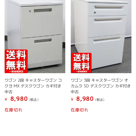
ペ
ー
ジ
か
ら
選
択
で
き
ま
す
ワゴン 2段 キャスターワゴン コ
ワゴン 3段 キャスターワゴン オ
クヨ MX デスクワゴン カギ付き
カムラ SD デスクワゴン カギ付き
中古
中古
8,980
8,980
¥
¥
(税込）
(税込）
こ
こ
在庫切れ
在庫切れ
の
の
商
商
品
品
に
に