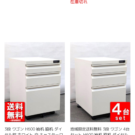
在庫切れ
ン
ン
の
の
格
価
格
価
は
は
は
格
は
格
商
商
商
商
¥ 6,980
は
¥ 6,980
は
品
品
品
品
で
¥ 5,980
で
¥ 5,980
に
に
し
で
し
で
ペ
ペ
は
は
た。
す。
た。
す。
ー
ー
複
複
ジ
ジ
数
数
か
か
の
の
ら
ら
バ
バ
選
選
リ
リ
択
択
エ
エ
で
で
ー
ー
き
き
シ
シ
ま
ま
ョ
ョ
す
す
ン
ン
が
が
あ
あ
り
り
ま
ま
す。
す。
オ
オ
3段 ワゴン H600 袖机 脇机 ダイ
地域限定送料無料 3段 ワゴン 4台
プ
プ
ヤル錠 ホワイト 白 キャスターワ
セット H600 袖机 脇机 ダイヤル