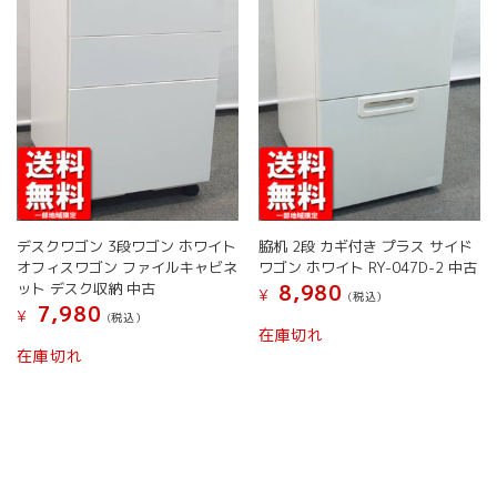
き
き
エ
エ
ま
ま
ー
ー
す
す
シ
シ
ョ
ョ
ン
ン
が
が
あ
あ
り
り
ま
ま
す。
す。
オ
オ
デスクワゴン 3段ワゴン ホワイト
脇机 2段 カギ付き プラス サイド
プ
プ
オフィスワゴン ファイルキャビネ
ワゴン ホワイト RY-047D-2 中古
シ
シ
ット デスク収納 中古
8,980
¥
ョ
ョ
(税込）
7,980
¥
(税込）
ン
ン
在庫切れ
は
は
こ
在庫切れ
商
商
の
品
品
商
ペ
ペ
品
ー
ー
に
ジ
ジ
は
か
か
複