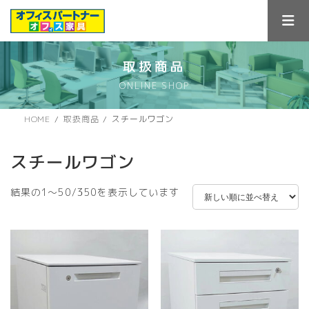
コ
ナ
ン
ビ
テ
ゲ
ン
ー
ツ
シ
取扱商品
へ
ョ
ONLINE SHOP
ス
ン
キ
に
ッ
移
HOME
取扱商品
スチールワゴン
プ
動
スチールワゴン
新
結果の1～50/350を表示しています
し
い
順