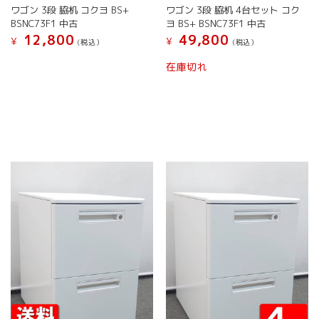
す。
プ
ワゴン 3段 脇机 コクヨ BS+
ワゴン 3段 脇机 4台セット コク
オ
シ
BSNC73F1 中古
ヨ BS+ BSNC73F1 中古
プ
ョ
12,800
49,800
¥
¥
(税込）
(税込）
シ
ン
こ
こ
ョ
は
在庫切れ
の
の
ン
商
商
商
は
品
品
品
商
ペ
に
に
品
ー
は
は
ペ
ジ
複
複
ー
か
数
数
ジ
ら
の
の
か
選
バ
バ
ら
択
リ
リ
選
で
エ
エ
択
き
ー
ー
で
ま
シ
シ
き
す
ョ
ョ
ま
ン
ン
す
が
が
あ
あ
り
り