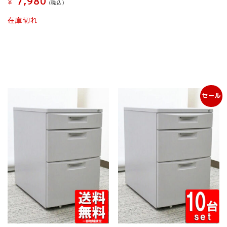
7,980
¥
(税込）
は
は
商
商
こ
在庫切れ
品
品
の
ペ
ペ
商
ー
ー
品
ジ
ジ
に
か
か
は
ら
ら
複
選
選
数
択
択
セール
の
で
で
バ
き
き
リ
ま
ま
エ
す
す
ー
シ
ョ
ン
が
あ
り
ま
す。