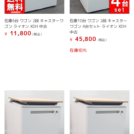
ま
ま
す。
す。
オ
オ
在庫6台 ワゴン 2段 キャスターワ
在庫10台 ワゴン 2段 キャスター
プ
プ
ゴン ライオン XDH 中古
ワゴン 4台セット ライオン XDH
シ
シ
中古
11,800
¥
ョ
ョ
(税込）
45,800
¥
(税込）
ン
ン
こ
は
は
こ
の
在庫切れ
商
商
の
商
品
品
商
品
ペ
ペ
品
に
ー
ー
に
は
ジ
ジ
は
複
か
か
複
数
ら
ら
数
の
選
選
の
バ
択
択
バ
リ
で
で
リ
エ
き
き
エ
ー
ま
ま
ー
シ
す
す
シ
ョ
ョ
ン