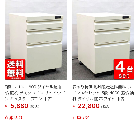
ら
ら
の
の
選
選
バ
バ
択
択
リ
リ
で
で
エ
エ
き
き
ー
ー
ま
ま
シ
シ
す
す
ョ
ョ
ン
ン
が
が
あ
あ
り
り
ま
ま
す。
す。
オ
オ
3段 ワゴン H600 ダイヤル錠 袖
訳あり特価 地域限定送料無料 ワ
プ
プ
机 脇机 デスクワゴン サイドワゴ
ゴン 4台セット 3段 H600 脇机 袖
シ
シ
ン キャスターワゴン 中古
机 ダイヤル錠 ホワイト 中古
ョ
ョ
5,880
22,800
¥
¥
(税込）
(税込）
ン
ン
は
は
こ
こ
在庫切れ
在庫切れ
商
商
の
の
品
品
商
商
ペ
ペ
品
品