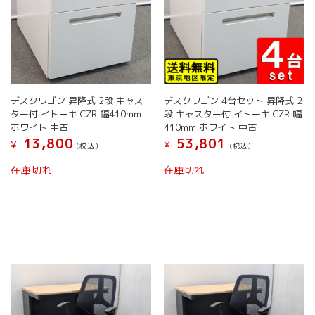
ン
が
が
あ
あ
り
り
ま
ま
す。
す。
オ
オ
プ
デスクワゴン 昇降式 2段 キャス
デスクワゴン 4台セット 昇降式 2
プ
シ
ター付 イトーキ CZR 幅410mm
段 キャスター付 イトーキ CZR 幅
シ
ョ
ホワイト 中古
410mm ホワイト 中古
ョ
ン
13,800
53,801
¥
¥
(税込）
(税込）
ン
は
は
商
在庫切れ
在庫切れ
商
品
品
ペ
ペ
ー
ー
ジ
ジ
か
か
ら
ら
選
選
択
択
で
で
き