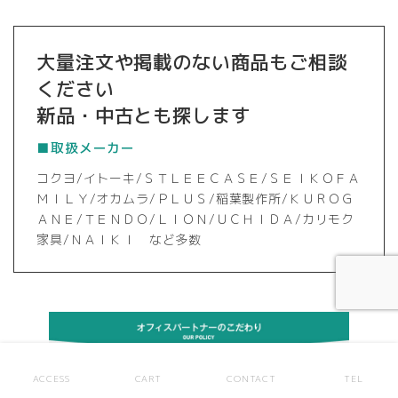
大量注文や掲載のない商品もご相談
ください
新品・中古とも探します
■取扱メーカー
コクヨ/イトーキ/ＳＴＬＥＥＣＡＳＥ/ＳＥＩＫＯＦＡ
ＭＩＬＹ/オカムラ/ＰＬＵＳ/稲葉製作所/ＫＵＲＯＧ
ＡＮＥ/ＴＥＮＤＯ/ＬＩＯＮ/ＵＣＨＩＤＡ/カリモク
家具/ＮＡＩＫＩ など多数
ACCESS
CART
CONTACT
TEL