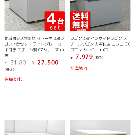
が
り
あ
ま
り
す。
ま
オ
す。
プ
オ
シ
地域限定送料無料 イトーキ 3段ワ
ワゴン 3段 インサイドワゴン ス
プ
ョ
ゴン 4台セット ライトグレー カ
チールワゴン カギ付き コクヨ GX
シ
ン
ギ付き スチール製 CZシリーズ 中
ワゴン シルバー 中古
ョ
は
古
7,979
¥
(税込）
ン
商
元
現
31,801
27,500
¥
¥
は
こ
品
の
在
在庫切れ
(税込）
商
の
ペ
価
の
こ
品
商
格
価
ー
在庫切れ
の
ペ
は
格
品
ジ
¥ 31,801
は
商
ー
に
か
で
¥ 27,500
品
ジ
は
ら
し
で
に
か
複
選
た。
す。
は
ら
数
択
複
選
の
で
数
択
バ
き
の
で
リ
ま
バ
き
エ
す