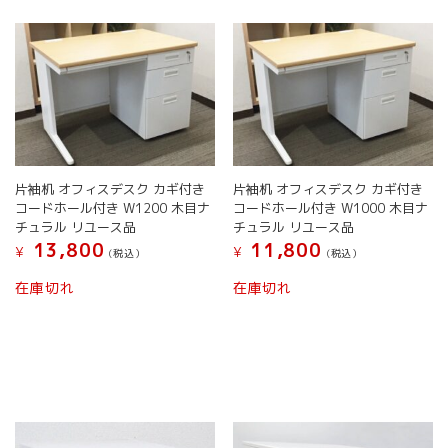
選
ら
数
択
選
の
で
択
バ
き
で
リ
ま
き
エ
す
ま
ー
す
シ
ョ
ン
片袖机 オフィスデスク カギ付き
片袖机 オフィスデスク カギ付き
が
コードホール付き W1200 木目ナ
コードホール付き W1000 木目ナ
あ
チュラル リユース品
チュラル リユース品
り
13,800
11,800
¥
¥
(税込）
(税込）
ま
す。
在庫切れ
在庫切れ
オ
プ
シ
ョ
ン
は
商
品