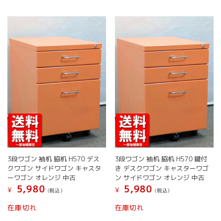
ジ
か
複
複
か
ら
数
数
ら
選
の
の
選
択
バ
バ
択
で
リ
リ
で
き
エ
エ
き
ま
ー
ー
ま
す
シ
シ
す
ョ
ョ
ン
ン
が
が
あ
あ
り
り
ま
ま
す。
す。
オ
オ
3段ワゴン 袖机 脇机 H570 デス
3段ワゴン 袖机 脇机 H570 鍵付
プ
プ
クワゴン サイドワゴン キャスタ
き デスクワゴン キャスターワゴ
シ
シ
ーワゴン オレンジ 中古
ン サイドワゴン オレンジ 中古
ョ
ョ
5,980
5,980
¥
¥
(税込）
(税込）
ン
ン
は
は
こ
こ
在庫切れ
在庫切れ
商
商
の
の