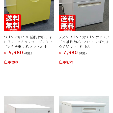
ン
ン
が
が
あ
あ
り
り
ま
ま
す。
す。
オ
オ
ワゴン 2段 H570 脇机 袖机 ライ
デスクワゴン 3段ワゴン サイドワ
プ
プ
トグリーン キャスター デスクワ
ゴン 袖机 脇机 ホワイト カギ付き
シ
シ
ゴン 引き出し 机 オフィス 中古
ウチダ フィード 中古
ョ
ョ
5,980
7,980
¥
¥
(税込）
(税込）
ン
ン
は
は
こ
こ
在庫切れ
在庫切れ
商
商
の
の
品
品
商
商
ペ
ペ
品
品
ー
ー
に
に
ジ
ジ
は
は
か
か
複
複
ら
ら
数
数
選
選
の
の
択
択
バ
バ
で
で
リ
リ