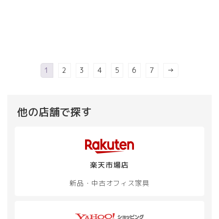
品
品
は
格
商
商
¥ 8,980
は
ペ
ペ
品
品
で
¥ 7,980
ー
ー
に
に
し
で
ジ
ジ
は
は
た。
す。
か
か
複
複
ら
ら
数
数
選
選
の
の
1
2
3
4
5
6
7
→
択
択
バ
バ
で
で
リ
リ
き
き
エ
エ
ま
ま
ー
ー
他の店舗で探す
す
す
シ
シ
ョ
ョ
ン
ン
が
が
あ
あ
楽天市場店
り
り
ま
ま
新品・中古
オフィス家具
す。
す。
オ
オ
プ
プ
シ
シ