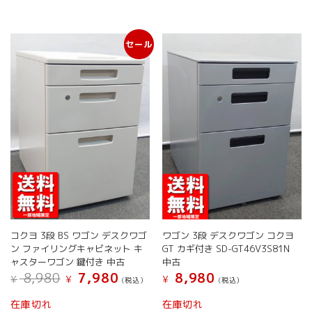
は
は
複
複
数
数
セール
の
の
バ
バ
リ
リ
エ
エ
ー
ー
シ
シ
ョ
ョ
ン
ン
が
が
あ
あ
り
り
ま
ま
す。
す。
オ
オ
コクヨ 3段 BS ワゴン デスクワゴ
ワゴン 3段 デスクワゴン コクヨ
プ
プ
ン ファイリングキャビネット キ
GT カギ付き SD-GT46V3S81N
シ
シ
ャスターワゴン 鍵付き 中古
中古
ョ
ョ
元
現
8,980
7,980
8,980
¥
¥
¥
(税込）
(税込）
ン
ン
の
在
は
は
こ
こ
価
の
在庫切れ
在庫切れ
商
商
の
の
格
価