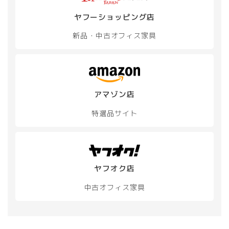
ョ
ョ
ン
ン
ヤフーショッピング店
は
は
新品・中古
オフィス家具
商
商
品
品
ペ
ペ
ー
ー
ジ
ジ
か
か
アマゾン店
ら
ら
選
選
特選品サイト
択
択
で
で
き
き
ま
ま
す
す
ヤフオク店
中古オフィス家具