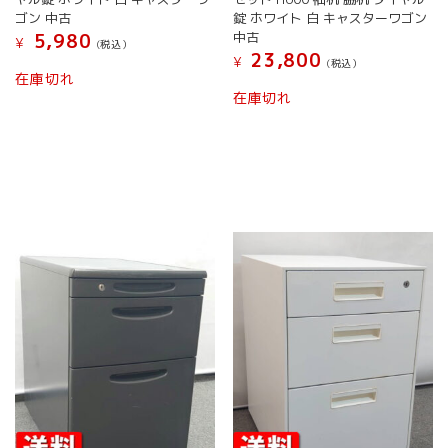
シ
シ
ゴン 中古
錠 ホワイト 白 キャスターワゴン
ョ
ョ
中古
5,980
¥
(税込）
ン
ン
23,800
¥
(税込）
は
は
こ
在庫切れ
こ
商
商
の
在庫切れ
の
品
品
商
商
ペ
ペ
品
品
ー
ー
に
に
ジ
ジ
は
は
か
か
複
複
ら
ら
数
数
選
選
の
の
択
択
バ
バ
で
で
リ
リ
き
き
エ
エ
ま
ま
ー
ー
す
す
シ
シ
ョ
ョ
ン
ン
が
が
あ
あ
り