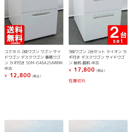
コクヨ iS 2段ワゴン ワゴン サイ
3段ワゴン 2台セット ライオン カ
ドワゴン デスクワゴン 事務ワゴ
ギ付き デスクワゴン サイドワゴ
ン カギ付き SDM-IS46A2SAWNN
ン 袖机 脇机 中古
中古
17,800
¥
(税込）
12,800
¥
(税込）
こ
在庫切れ
こ
の
の
商
商
品
品
に
に
は
は
複
複
数
数
の
の
バ