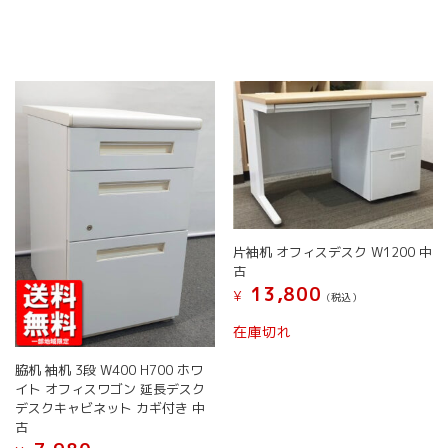
ー
に
に
ジ
は
は
か
複
複
ら
数
数
選
の
の
択
バ
バ
で
リ
リ
き
エ
エ
ま
ー
ー
す
シ
シ
ョ
ョ
ン
ン
片袖机 オフィスデスク W1200 中
が
が
古
あ
あ
13,800
¥
り
り
(税込）
ま
ま
在庫切れ
す。
す。
オ
オ
脇机 袖机 3段 W400 H700 ホワ
プ
プ
イト オフィスワゴン 延長デスク
シ
シ
デスクキャビネット カギ付き 中
ョ
ョ
古
ン
ン