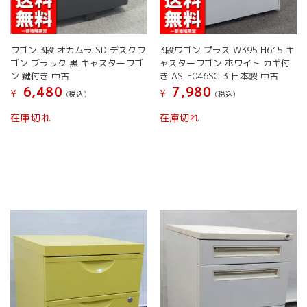
り
ま
ま
す。
す。
オ
オ
プ
ワゴン 3段 オカムラ SD デスクワ
3段ワゴン プラス W395 H615 キ
プ
シ
ゴン ブラック 黒 キャスターワゴ
ャスターワゴン ホワイト カギ付
シ
ョ
ン 鍵付き 中古
き AS-F046SC-3 日本製 中古
ョ
ン
6,480
7,980
¥
¥
(税込）
(税込）
ン
は
は
商
こ
こ
在庫切れ
在庫切れ
商
品
の
の
品
ペ
商
商
ペ
ー
品
品
ー
ジ
に
に
ジ
か
は
は
か
ら
複
複
ら
選
数
数
選
択
の
の
択
で
バ
バ
で
き
リ
リ
き
ま
エ
エ
ま
す
ー
ー
す
シ
シ
ョ
ョ