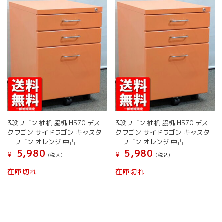
バ
リ
リ
エ
エ
ー
ー
シ
シ
ョ
ョ
ン
ン
が
が
あ
あ
り
り
ま
ま
す。
す。
オ
3段ワゴン 袖机 脇机 H570 デス
3段ワゴン 袖机 脇机 H570 デス
オ
プ
クワゴン サイドワゴン キャスタ
クワゴン サイドワゴン キャスタ
プ
シ
ーワゴン オレンジ 中古
ーワゴン オレンジ 中古
シ
ョ
5,980
5,980
¥
¥
(税込）
(税込）
ョ
ン
ン
は
こ
こ
在庫切れ
在庫切れ
は
商
の
の
商
品
商
商
品
ペ
品
品
ペ
ー
に
に
ー
ジ
は
は