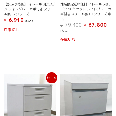
オ
【訳あり特価】 イトーキ 3段ワゴ
地域限定送料無料 イトーキ 3段ワ
プ
ン ライトグレー カギ付き スチー
ゴン 10台セット ライトグレー カ
シ
ル製 CZシリーズ
ギ付き スチール製 CZシリーズ 中
ョ
古
6,910
¥
(税込）
ン
元
現
79,400
67,800
¥
¥
は
こ
の
在
在庫切れ
(税込）
商
の
価
の
こ
品
商
格
価
在庫切れ
の
ペ
は
格
品
¥ 79,400
は
商
ー
に
で
¥ 67,
品
ジ
は
し
で
に
か
複
た。
す。
は
ら
数
複
選
の
数
択
バ
セール
の
で
リ
バ
き
エ
リ
ま
ー
エ
す
シ
ー
ョ
シ
ン
ョ
が
ン
あ