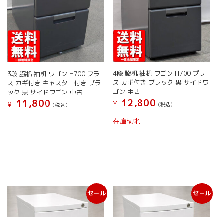
シ
ョ
ン
が
あ
り
ま
す。
4段 脇机 袖机 ワゴン H700 プラ
3段 脇机 袖机 ワゴン H700 プラ
オ
ス カギ付き ブラック 黒 サイドワ
ス カギ付き キャスター付き ブラ
プ
ゴン 中古
ック 黒 サイドワゴン 中古
シ
12,800
11,800
¥
¥
(税込）
(税込）
ョ
こ
こ
ン
在庫切れ
の
の
は
商
商
商
品
品
品
に
に
ペ
は
は
ー
複
複
ジ
数
数
か
セール
セール
の
の
ら
バ
バ
選
リ
リ
択