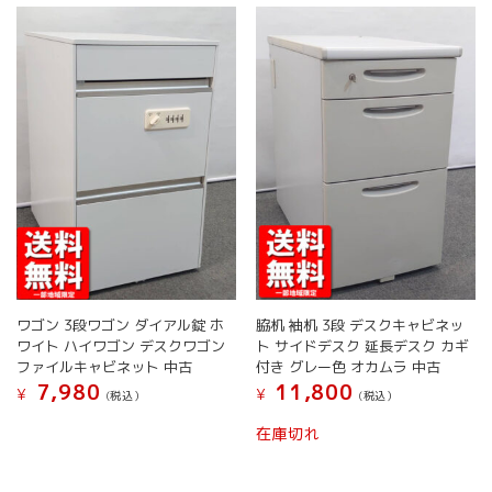
ら
ら
数
選
選
の
択
択
バ
で
で
リ
き
き
エ
ま
ま
ー
す
す
シ
ョ
ン
が
あ
り
ま
す。
オ
ワゴン 3段ワゴン ダイアル錠 ホ
脇机 袖机 3段 デスクキャビネッ
プ
ワイト ハイワゴン デスクワゴン
ト サイドデスク 延長デスク カギ
シ
ファイルキャビネット 中古
付き グレー色 オカムラ 中古
ョ
7,980
11,800
¥
¥
(税込）
(税込）
ン
は
こ
こ
在庫切れ
商
の
の
品
商
商
ペ
品
品