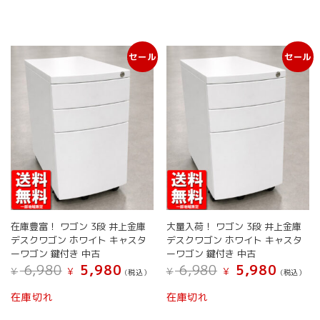
ー
ー
に
に
ジ
ジ
は
は
か
か
複
複
ら
ら
数
数
選
選
セール
セール
の
の
択
択
バ
バ
で
で
リ
リ
き
き
エ
エ
ま
ま
ー
ー
す
す
シ
シ
ョ
ョ
ン
ン
が
が
あ
あ
り
り
ま
ま
在庫豊富！ ワゴン 3段 井上金庫
大量入荷！ ワゴン 3段 井上金庫
す。
す。
デスクワゴン ホワイト キャスタ
デスクワゴン ホワイト キャスタ
オ
オ
ーワゴン 鍵付き 中古
ーワゴン 鍵付き 中古
プ
プ
元
現
元
現
6,980
5,980
6,980
5,980
¥
¥
¥
¥
シ
シ
(税込）
(税込）
の
在
の
在
ョ
ョ
こ
こ
価
の
価
の
在庫切れ
在庫切れ
ン
ン
の
の
格
価
格
価
は
は
は
格
は
格
商
商