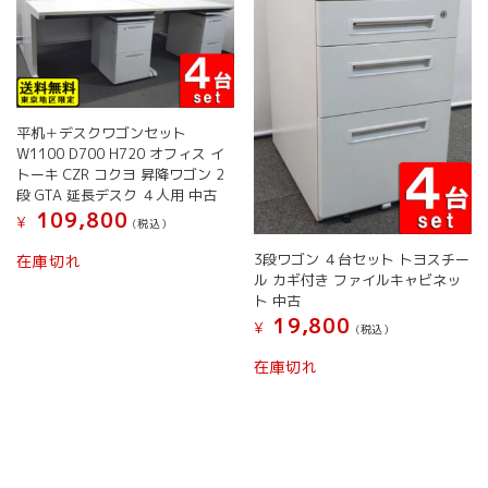
リ
ま
ー
エ
す
シ
ー
ョ
シ
ン
ョ
が
ン
あ
平机＋デスクワゴンセット
が
り
W1100 D700 H720 オフィス イ
あ
ま
トーキ CZR コクヨ 昇降ワゴン 2
り
す。
段 GTA 延長デスク ４人用 中古
ま
オ
109,800
¥
す。
(税込）
プ
オ
シ
3段ワゴン ４台セット トヨスチー
在庫切れ
プ
ョ
ル カギ付き ファイルキャビネッ
シ
ン
ト 中古
ョ
は
19,800
¥
(税込）
ン
商
は
こ
品
在庫切れ
商
の
ペ
品
商
ー
ペ
品
ジ
ー
に
か
ジ
は
ら
か
複