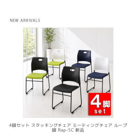
の
在
価
の
格
価
は
格
NEW ARRIVALS
¥ 12,801
は
で
¥ 11,801
し
で
た。
す。
4脚セット スタッキングチェア ミーティングチェア ループ
脚 Rap-SC 新品