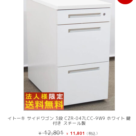
売
中
の
商
品
イトーキ サイドワゴン 3段 CZR-047LCC-9W9 ホワイト 鍵
付き スチール製
元
現
12,801
¥
11,801
(税込）
¥