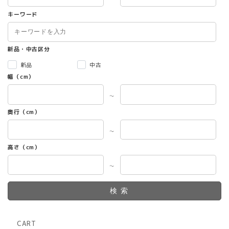
キーワード
新品・中古区分
新品
中古
幅（cm）
～
奥行（cm）
～
高さ（cm）
～
検索
CART