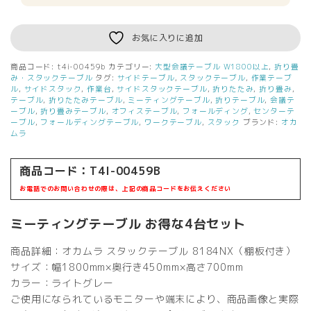
W1800
D450
キ
お気に入りに追加
ャ
ス
商品コード:
t4i-00459b
カテゴリー:
大型会議テーブル W1800以上
,
折り畳
タ
み・スタックテーブル
タグ:
サイドテーブル
,
スタックテーブル
,
作業テーブ
ー
ル
,
サイドスタック
,
作業台
,
サイドスタックテーブル
,
折りたたみ
,
折り畳み
,
テーブル
,
折りたたみテーブル
,
ミーティングテーブル
,
折りテーブル
,
会議テ
付
ーブル
,
折り畳みテーブル
,
オフィステーブル
,
フォールディング
,
センターテ
き
ーブル
,
フォールディングテーブル
,
ワークテーブル
,
スタック
ブランド:
オカ
グ
ムラ
レ
ー
商品コード：T4I-00459B
オ
カ
お電話でのお問い合わせの際は、上記の商品コードをお伝えください
ム
ラ
ミーティングテーブル お得な4台セット
8184NX
4
商品詳細：オカムラ スタックテーブル 8184NX（棚板付き）
台
サイズ：幅1800mm×奥行き450mm×高さ700mm
セ
カラー：ライトグレー
ッ
ト
ご使用になられているモニターや端末により、商品画像と実際