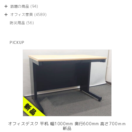
品
個
商
94
話題の商品
94
の
品
個
商
4589
オフィス家具
4589
の
品
個
商
56
防災用品
56
の
品
個
商
の
品
商
PICKUP
品
オフィスデスク 平机 幅1000mm 奥行600mm 高さ700ｍｍ
新品