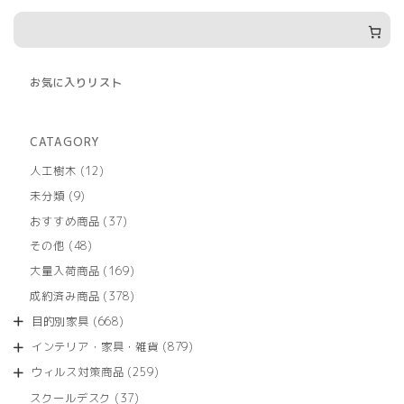
お気に入りリスト
CATAGORY
12
人工樹木
12
個
9
未分類
9
の
個
商
37
おすすめ商品
37
の
品
個
商
48
その他
48
の
品
個
商
169
大量入荷商品
169
の
品
個
商
378
成約済み商品
378
の
品
個
商
668
目的別家具
668
の
品
個
商
879
インテリア・家具・雑貨
879
の
品
個
商
259
ウィルス対策商品
259
の
品
個
商
37
スクールデスク
37
の