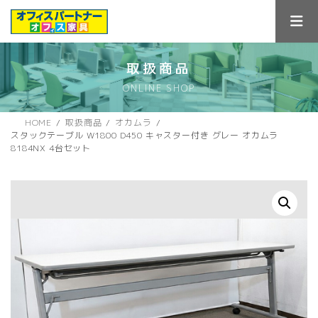
コ
ナ
ン
ビ
テ
ゲ
ン
ー
ツ
シ
取扱商品
へ
ョ
ONLINE SHOP
ス
ン
キ
に
ッ
移
HOME
取扱商品
オカムラ
プ
動
スタックテーブル W1800 D450 キャスター付き グレー オカムラ
8184NX 4台セット