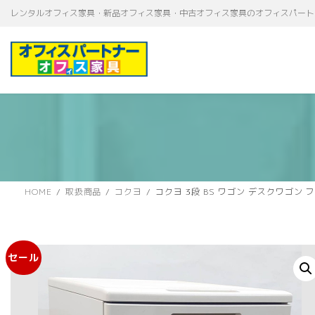
コ
ナ
レンタルオフィス家具・新品オフィス家具・中古オフィス家具のオフィスパート
ン
ビ
テ
ゲ
ン
ー
ツ
シ
へ
ョ
ス
ン
キ
に
ッ
移
プ
動
HOME
取扱商品
コクヨ
コクヨ 3段 BS ワゴン デスクワゴン
セール