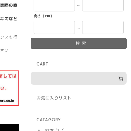
実際の商
～
高さ（cm）
キズなど
～
ンスを行
検索
さい
CART
お気に入りリスト
CATAGORY
12
人工樹木
12