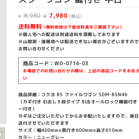
元
現
8,980
7,980
¥
¥
(税込）
の
在
価
の
送料無料
（無料地域は下部送料表をご確認下さい）
格
価
は
格
※個人宅への配送は別途送料を頂戴しております
¥ 8,980
は
※山間部・遠隔地へは配送できない場合がございますので
で
¥ 7,980
お問い合わせください
し
で
た。
す。
商品コード：WD-0716-03
お電話でのお問い合わせの際は、上記の商品コードをお伝
い
商品詳細：コクヨ BS ファイルワゴン SDM-BSN46
（カギ付き 引出し３段タイプ 引出オールロック機能付き
ー付き）
カギはご注文いただいてからお手配いたしますので、後日
送付させていただきます
サイズ：幅400mm×奥行き600mm×高さ610mm
カラー：ニューグレー