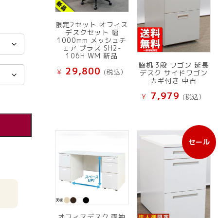
限定2セット オフィス
デスクセット 幅
1000mm メッシュチ
ェア プラス SH2-
106H WM 新品
脇机 3段 ワゴン 延長
29,800
¥
(税込）
デスク サイドワゴン
カギ付き 中古
7,979
¥
(税込）
セール
販
売
中
の
商
品
オフィスデスク 両袖