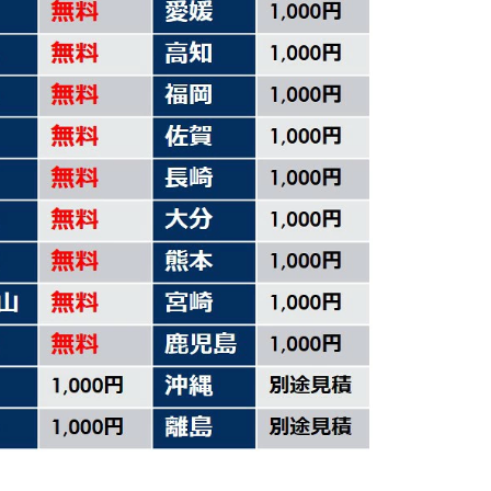
ス
タ
ー
ワ
ゴ
ン
鍵
付
き
中
古
個