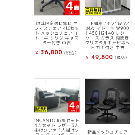
地域限定送料無料 オ
上下書庫 3列21段 A4
フィスチェア 4脚セッ
対応 イトーキ W900
ト メッシュチェア イ
H450 H2140 レター
トーキ サリダ キャス
ケース ガラス 両開き
ター付き 中古
クリスタルキャビネッ
ト カギ付き 中古
36,800
¥
(税込）
49,800
¥
(税込）
INCANTO 応接セット
4点セット レザー 3人
掛けソファ 1人掛けソ
新品メッシュチェア
ファ×2 センターテー