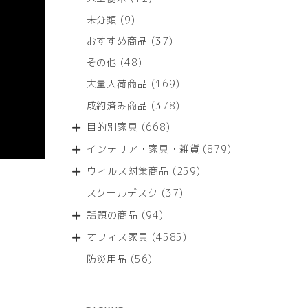
個
9
未分類
9
の
個
商
37
おすすめ商品
37
の
品
個
商
48
その他
48
の
品
個
商
169
大量入荷商品
169
の
品
個
商
378
成約済み商品
378
の
品
個
商
668
目的別家具
668
の
品
個
商
879
インテリア・家具・雑貨
879
の
品
個
商
259
ウィルス対策商品
259
の
品
個
商
37
スクールデスク
37
の
品
個
商
94
話題の商品
94
の
品
個
商
4585
オフィス家具
4585
の
品
個
商
56
防災用品
56
の
品
個
商
の
品
商