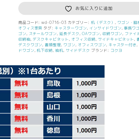
デ
ス
お気に入りに追加
ク
ワ
商品コード:
wd-0716-03
カテゴリー:
机（デスク）
,
ワゴン・脇
オフィス家具
タグ:
キャスターワゴン
,
インサイドワゴン
,
事務ワ
ゴ
ゴン
,
スチールワゴン
,
延長デスク
,
OAワゴン
,
収納ワゴン
,
ファイ
ン
収納袖
,
デスクキャビネット
,
オフィス収納
,
サイドキャビネット
,
フ
デスクワゴン
,
書類整理
,
ワゴン
,
オフィスワゴン
,
キャスター付き
ァ
ドワゴン
,
机下収納
,
袖机
,
サイドデスク
ブランド:
コクヨ
イ
リ
ン
グ
キ
ャ
ビ
ネ
ッ
ト
キ
ャ