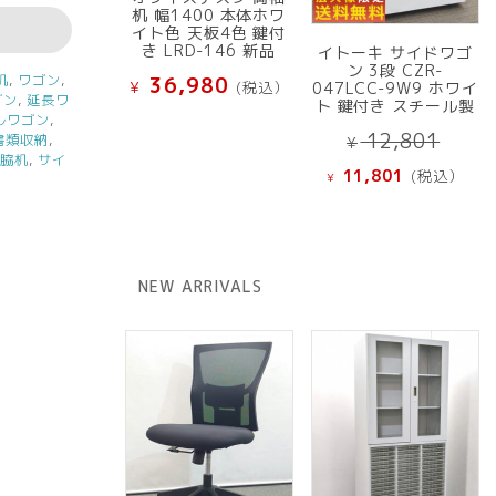
机 幅1400 本体ホワ
イト色 天板4色 鍵付
き LRD-146 新品
イトーキ サイドワゴ
ン 3段 CZR-
机
,
ワゴン
,
36,980
¥
(税込）
047LCC-9W9 ホワイ
ゴン
,
延長ワ
ト 鍵付き スチール製
ルワゴン
,
元
12,801
書類収納
,
¥
,
脇机
,
サイ
の
現
11,801
(税込）
¥
価
在
格
の
は
価
¥ 12
格
NEW ARRIVALS
で
は
し
¥ 11,801
た。
で
す。