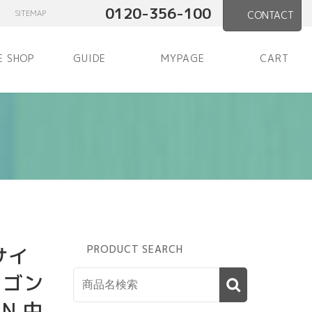
0120-356-100
SITEMAP
CONTACT
E SHOP
GUIDE
MYPAGE
CART
サイ
PRODUCT SEARCH
ワゴン
NN 中