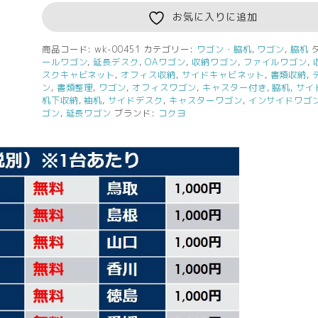
ワ
ゴ
お気に入りに追加
ン
サ
商品コード:
wk-00451
カテゴリー:
ワゴン・脇机
,
ワゴン
,
脇机
ールワゴン
,
延長デスク
,
OAワゴン
,
収納ワゴン
,
ファイルワゴン
,
イ
スクキャビネット
,
オフィス収納
,
サイドキャビネット
,
書類収納
,
ド
ン
,
書類整理
,
ワゴン
,
オフィスワゴン
,
キャスター付き
,
脇机
,
サイ
ワ
机下収納
,
袖机
,
サイドデスク
,
キャスターワゴン
,
インサイドワゴ
ゴ
ゴン
,
延長ワゴン
ブランド:
コクヨ
ン
デ
ス
ク
ワ
ゴ
ン
事
務
ワ
ゴ
ン