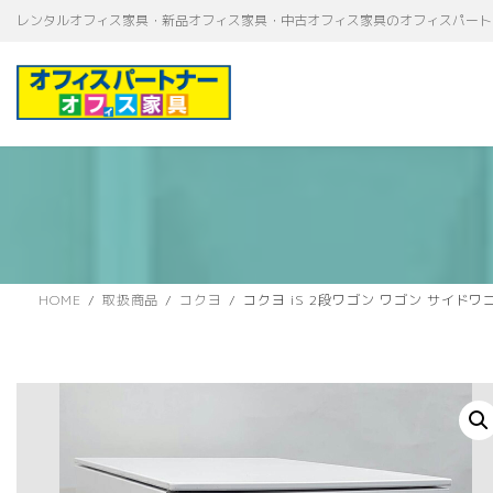
コ
ナ
レンタルオフィス家具・新品オフィス家具・中古オフィス家具のオフィスパート
ン
ビ
テ
ゲ
ン
ー
ツ
シ
へ
ョ
ス
ン
キ
に
ッ
移
プ
動
HOME
取扱商品
コクヨ
コクヨ iS 2段ワゴン ワゴン サイドワゴ