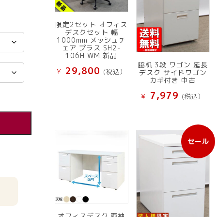
限定2セット オフィス
デスクセット 幅
1000mm メッシュチ
ェア プラス SH2-
106H WM 新品
脇机 3段 ワゴン 延長
29,800
¥
(税込）
デスク サイドワゴン
カギ付き 中古
7,979
¥
(税込）
セール
販
売
中
の
商
品
オフィスデスク 両袖