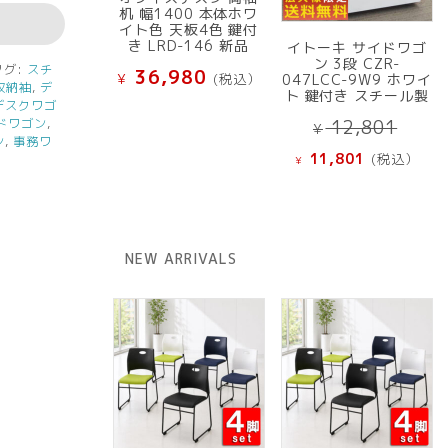
机 幅1400 本体ホワ
イト色 天板4色 鍵付
き LRD-146 新品
イトーキ サイドワゴ
ン 3段 CZR-
タグ:
スチ
36,980
¥
(税込）
047LCC-9W9 ホワイ
収納袖
,
デ
ト 鍵付き スチール製
デスクワゴ
元
ドワゴン
,
12,801
¥
ン
,
事務ワ
の
現
11,801
(税込）
¥
価
在
格
の
は
価
¥ 12
格
NEW ARRIVALS
で
は
し
¥ 11,801
た。
で
す。