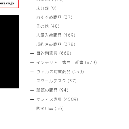
個
9
未分類
9
の
個
商
37
おすすめ商品
37
の
品
個
商
48
その他
48
の
品
個
商
169
大量入荷商品
169
の
品
個
商
378
成約済み商品
378
の
品
個
商
668
目的別家具
668
の
品
個
商
879
インテリア・家具・雑貨
879
の
品
個
商
259
ウィルス対策商品
259
の
品
個
商
37
スクールデスク
37
の
品
個
商
94
話題の商品
94
の
品
個
商
4589
オフィス家具
4589
の
品
個
商
56
防災用品
56
の
品
個
商
の
品
商