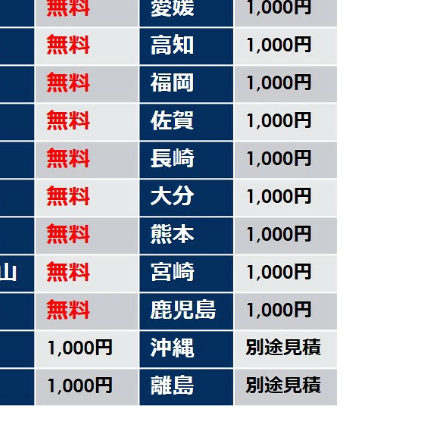
カ
ギ
付
き
SDM-
IS46A2SAWNN
中
古
個