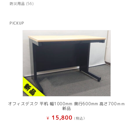
個
商
56
防災用品
56
の
品
個
商
の
品
商
PICKUP
品
オフィスデスク 平机 幅1000mm 奥行600mm 高さ700ｍｍ
新品
15,800
¥
(税込）