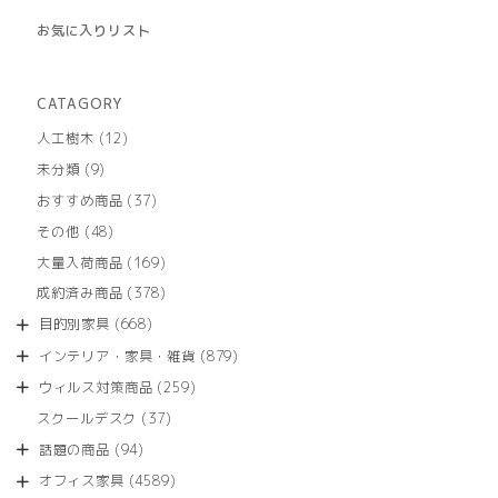
お気に入りリスト
CATAGORY
12
人工樹木
12
個
9
未分類
9
の
個
商
37
おすすめ商品
37
の
品
個
商
48
その他
48
の
品
個
商
169
大量入荷商品
169
の
品
個
商
378
成約済み商品
378
の
品
個
商
668
目的別家具
668
の
品
個
商
879
インテリア・家具・雑貨
879
の
品
個
商
259
ウィルス対策商品
259
の
品
個
商
37
スクールデスク
37
の
品
個
商
94
話題の商品
94
の
品
個
商
4589
オフィス家具
4589
の
品