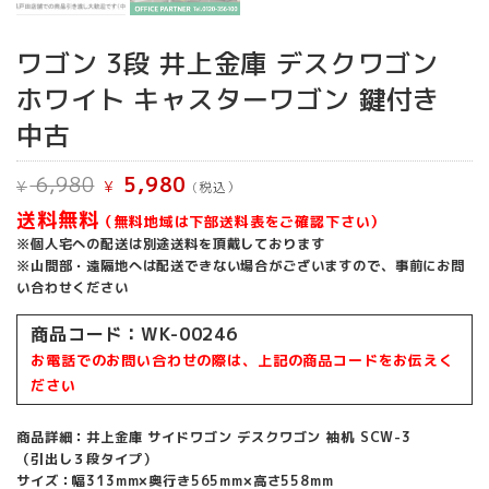
ワゴン 3段 井上金庫 デスクワゴン
ホワイト キャスターワゴン 鍵付き
中古
元
現
6,980
5,980
¥
¥
(税込）
の
在
価
の
送料無料
（無料地域は下部送料表をご確認下さい）
格
価
は
格
※個人宅への配送は別途送料を頂戴しております
¥ 6,980
は
※山間部・遠隔地へは配送できない場合がございますので、事前にお問
で
¥ 5,980
し
で
い合わせください
た。
す。
商品コード：
WK-00246
お電話でのお問い合わせの際は、上記の商品コードをお伝えく
ださい
商品詳細：井上金庫 サイドワゴン デスクワゴン 袖机 SCW-3
（引出し３段タイプ）
サイズ：幅313mm×奥行き565mm×高さ558mm