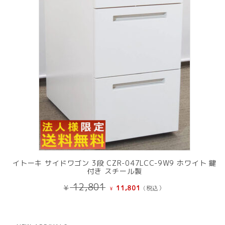
品
イトーキ サイドワゴン 3段 CZR-047LCC-9W9 ホワイト 鍵
付き スチール製
元
現
12,801
¥
11,801
(税込）
¥
の
在
価
の
格
価
は
格