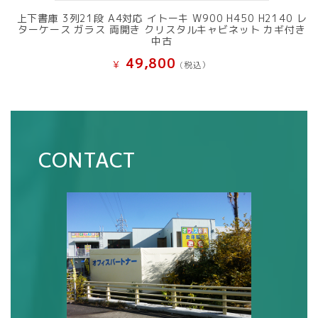
上下書庫 3列21段 A4対応 イトーキ W900 H450 H2140 レ
ターケース ガラス 両開き クリスタルキャビネット カギ付き
中古
49,800
¥
(税込）
CONTACT