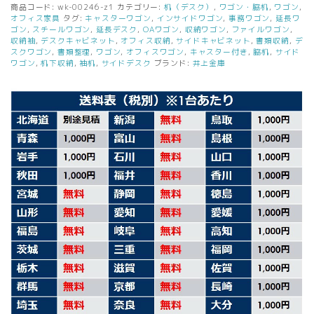
ワ
商品コード:
wk-00246-z1
カテゴリー:
机（デスク）
,
ワゴン・脇机
,
ワゴン
,
ゴ
オフィス家具
タグ:
キャスターワゴン
,
インサイドワゴン
,
事務ワゴン
,
延長ワ
ン
ゴン
,
スチールワゴン
,
延長デスク
,
OAワゴン
,
収納ワゴン
,
ファイルワゴン
,
収納袖
,
デスクキャビネット
,
オフィス収納
,
サイドキャビネット
,
書類収納
,
デ
ホ
スクワゴン
,
書類整理
,
ワゴン
,
オフィスワゴン
,
キャスター付き
,
脇机
,
サイド
ワ
ワゴン
,
机下収納
,
袖机
,
サイドデスク
ブランド:
井上金庫
イ
ト
キ
ャ
ス
タ
ー
ワ
ゴ
ン
鍵
付
き
中
古
個