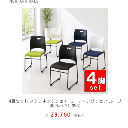
NEW ARRIVALS
¥ 12,801
は
で
¥ 11,801
し
で
た。
す。
4脚セット スタッキングチェア ミーティングチェア ループ
脚 Rap-SC 新品
23,760
¥
(税込）