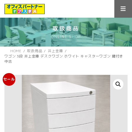
コ
ナ
ン
ビ
テ
ゲ
ン
ー
ツ
シ
取扱商品
へ
ョ
ONLINE SHOP
ス
ン
キ
に
ッ
移
HOME
取扱商品
井上金庫
プ
動
ワゴン 3段 井上金庫 デスクワゴン ホワイト キャスターワゴン 鍵付き
中古
セール