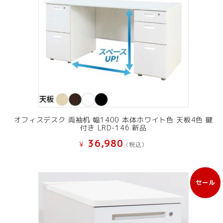
オフィスデスク 両袖机 幅1400 本体ホワイト色 天板4色 鍵
付き LRD-146 新品
36,980
¥
(税込）
セール
販
売
中
の
商