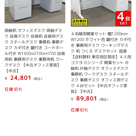
両袖机 オフィスデスク 両袖デス
４名様用開業セット 幅1200mm
ク 役員デスク 役員机 役員用デス
W1200 ホワイト色 鍵付き カギ付
ク スチールデスク 事務机 事務デ
き 事務用デスク ワーキングデス
スク カギ付き 鍵付き コードホー
ク 机 つくえ デスクセット 国産
ル付き W1400×D700×H700 役員
【送料無料 東京地区限定】４人用
用机 事務用デスク 事務用机 ワー
コクヨ iSシリーズ 開業セット 片
クデスク 【中古オフィス家具】
袖机 片袖デスク オフィスデスク
【中古】
事務机 ワークデスク スチールデ
24,801
¥
(税込）
スク 事務デスク オフィス用デス
ク ４台セット【中古オフィス家
在庫切れ
具】【中古】
89,801
¥
(税込）
在庫切れ