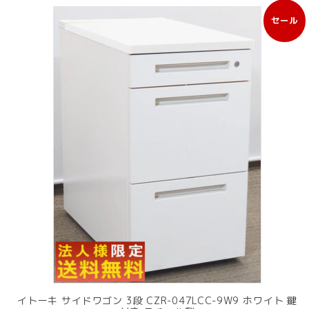
セール
販
売
中
の
商
品
イトーキ サイドワゴン 3段 CZR-047LCC-9W9 ホワイト 鍵