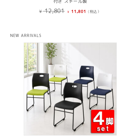
付き スチール製
元
現
12,801
¥
11,801
(税込）
¥
の
在
価
の
格
価
は
格
NEW ARRIVALS
¥ 12,801
は
で
¥ 11,801
し
で
た。
す。