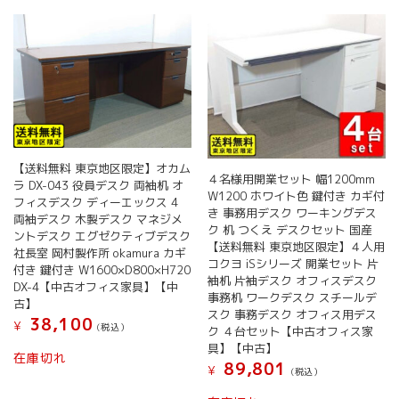
【送料無料 東京地区限定】オカム
４名様用開業セット 幅1200mm
ラ DX-043 役員デスク 両袖机 オ
W1200 ホワイト色 鍵付き カギ付
フィスデスク ディーエックス 4
き 事務用デスク ワーキングデス
両袖デスク 木製デスク マネジメ
ク 机 つくえ デスクセット 国産
ントデスク エグゼクティブデスク
【送料無料 東京地区限定】４人用
社長室 岡村製作所 okamura カギ
コクヨ iSシリーズ 開業セット 片
付き 鍵付き W1600×D800×H720
袖机 片袖デスク オフィスデスク
DX-4【中古オフィス家具】【中
事務机 ワークデスク スチールデ
古】
スク 事務デスク オフィス用デス
38,100
¥
(税込）
ク ４台セット【中古オフィス家
具】【中古】
在庫切れ
89,801
¥
(税込）