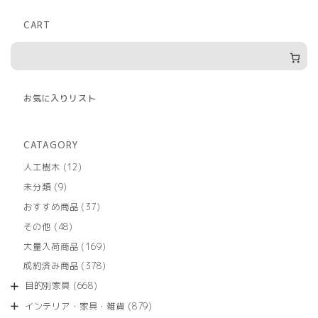
CART
お気に入りリスト
CATAGORY
12
人工樹木
12
個
9
未分類
9
の
個
商
37
おすすめ商品
37
の
品
個
商
48
その他
48
の
品
個
商
169
大量入荷商品
169
の
品
個
商
378
成約済み商品
378
の
品
個
商
668
目的別家具
668
の
品
個
商
879
インテリア・家具・雑貨
879
の
品