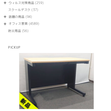
個
商
259
ウィルス対策商品
259
の
品
個
商
37
スクールデスク
37
の
品
個
商
94
話題の商品
94
の
品
個
商
4589
オフィス家具
4589
の
品
個
商
56
防災用品
56
の
品
個
商
の
品
商
PICKUP
品