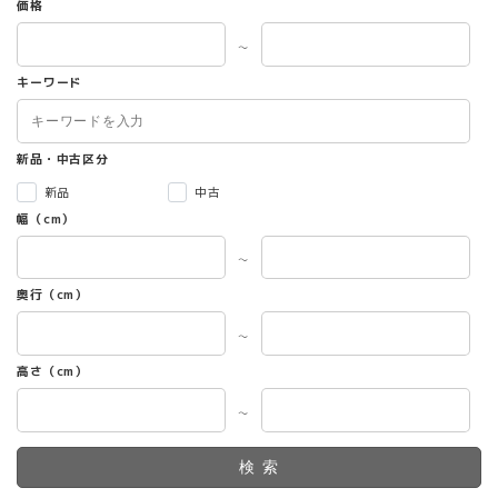
価格
ま
す。
～
オ
キーワード
プ
シ
ョ
ン
新品・中古区分
は
新品
中古
商
幅（cm）
品
ペ
～
ー
ジ
奥行（cm）
か
ら
～
選
高さ（cm）
択
で
～
き
ま
す
検索