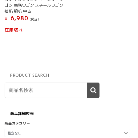
ゴン 事務ワゴン スチールワゴン
袖机 脇机 中古
6,980
¥
(税込）
こ
在庫切れ
の
商
品
に
は
複
数
PRODUCT SEARCH
の
バ
リ
エ
ー
シ
ョ
商品詳細検索
ン
商品カテゴリー
が
あ
り