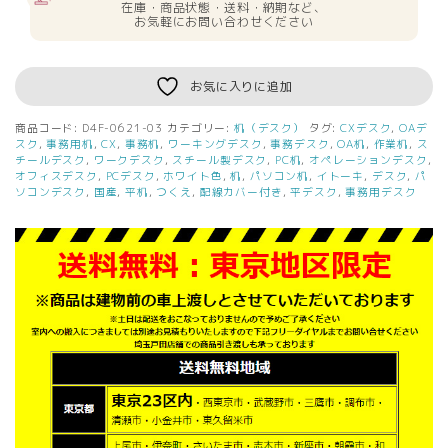
在庫・商品状態・送料・納期など、
お気軽にお問い合わせください
お気に入りに追加
商品コード:
D4F-0621-03
カテゴリー:
机（デスク）
タグ:
CXデスク
,
OAデ
スク
,
事務用机
,
CX
,
事務机
,
ワーキングデスク
,
事務デスク
,
OA机
,
作業机
,
ス
チールデスク
,
ワークデスク
,
スチール製デスク
,
PC机
,
オペレーションデスク
,
オフィスデスク
,
PCデスク
,
ホワイト色
,
机
,
パソコン机
,
イトーキ
,
デスク
,
パ
ソコンデスク
,
国産
,
平机
,
つくえ
,
配線カバー付き
,
平デスク
,
事務用デスク