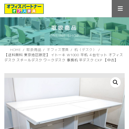
コ
ナ
ン
ビ
テ
ゲ
ン
ー
ツ
シ
取扱商品
へ
ョ
ONLINE SHOP
ス
ン
キ
に
ッ
移
HOME
取扱商品
オフィス家具
机（デスク）
プ
動
【送料無料 東京地区限定】 イトーキ W1000 平机 ４台セット オフィス
デスク スチールデスク ワークデスク 事務机 平デスク CXP 【中古】