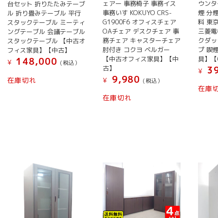
ェアー 事務椅子 事務イス
ウンタ
台セット 折りたたみテーブ
事務いす KOKUYO CRS-
煙 分
ル 折り畳みテーブル 平行
G1900F6 オフィスチェア
料 東
スタックテーブル ミーティ
OAチェア デスクチェア 事
三菱電機
ングテーブル 会議テーブル
務チェア キャスターチェア
クダッ
スタックテーブル 【中古オ
肘付き コクヨ ベルガー
プ 喫
フィス家具】【中古】
【中古オフィス家具】【中
具】【
148,000
¥
(税込）
古】
39
¥
9,980
在庫切れ
¥
(税込）
在庫
在庫切れ