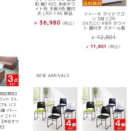
机 幅1400 本体ホワ
イト色 天板4色 鍵付
き LRD-146 新品
イトーキ サイドワゴ
ン 3段 CZR-
36,980
¥
(税込）
047LCC-9W9 ホワイ
ト 鍵付き スチール製
元
12,801
¥
の
現
11,801
(税込）
¥
価
在
格
の
は
価
¥ 12
格
NEW ARRIVALS
で
は
し
¥ 11,801
た。
で
京地区限定】
す。
セット 3人
ブル ソフ
会議 イトー
ファ ニトリ
 【中古オフ
古】