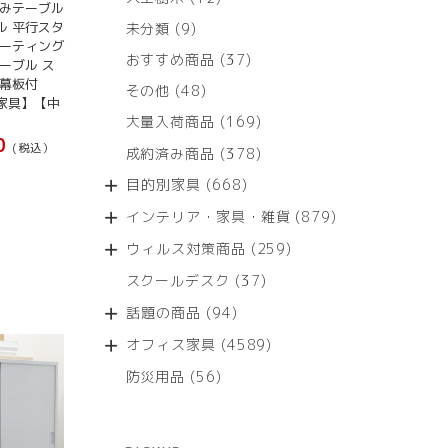
たみテーブル
個
9
ル 平行スタ
未分類
9
の
ミーティング
個
商
37
おすすめ商品
37
ーブル ス
の
品
個
 幕板付
商
48
その他
48
の
家具】【中
品
個
商
169
大量入荷商品
169
の
品
個
0
(税込）
商
378
成約済み商品
378
の
品
個
商
668
目的別家具
668
の
品
個
商
879
インテリア・家具・雑貨
879
の
品
個
商
259
ウィルス対策商品
259
の
品
個
商
37
スクールデスク
37
の
品
個
商
94
話題の商品
94
の
品
個
商
4589
オフィス家具
4589
の
品
個
商
56
防災用品
56
の
品
個
商
の
品
商