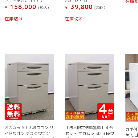
在庫
158,000
39,800
¥
¥
(税込）
(税込）
在庫切れ
在庫切れ
オカムラ SD ３段ワゴン サ
【法人限定送料無料】４台
カギ付
イドワゴン デスクワゴン
セット オカムラ SD ３段ワ
色 ワ