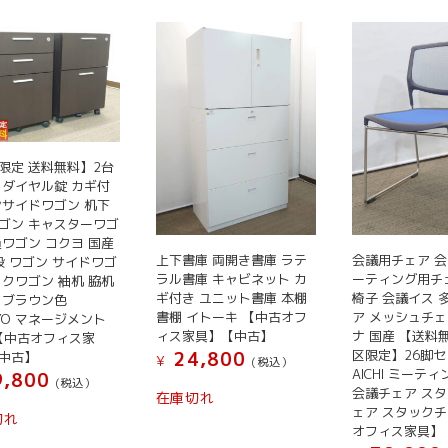
限定 送料無料】2台
 ダイヤル錠 カギ付
ンサイドワゴン 机下
ゴン キャスターワゴ
員ワゴン コクヨ 国産
上下書庫 両開き書庫 ラテ
会議用チェア 会
2段 ワゴン サイドワゴ
ラル書庫 キャビネット カ
ーティング用チ
スクワゴン 袖机 脇机
ギ付き ユニット書庫 本棚
椅子 会議イス 
 ブラウン色
書棚 イトーキ 【中古オフ
ア メッシュチェ
UYO マネージメント
ィス家具】【中古】
ナ 国産 【送料
0【中古オフィス家
区限定】26脚セッ
24,800
中古】
¥
(税込）
AICHI ミーテ
,800
(税込）
会議チェア ス
在庫切れ
ェア スタック
切れ
オフィス家具】