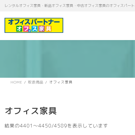
コ
ナ
レンタルオフィス家具・新品オフィス家具・中古オフィス家具のオフィスパート
ン
ビ
テ
ゲ
ン
ー
ツ
シ
へ
ョ
ス
ン
キ
に
ッ
移
プ
動
HOME
取扱商品
オフィス家具
オフィス家具
新
結果の4401～4450/4589を表示しています
し