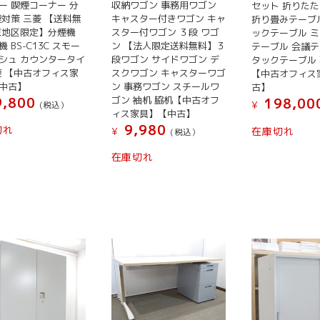
ー 喫煙コーナー 分
収納ワゴン 事務用ワゴン
セット 折りた
煙対策 三菱 【送料無
キャスター付きワゴン キャ
折り畳みテーブ
京地区限定】分煙機
スター付ワゴン ３段 ワゴ
ックテーブル 
 BS-C13C スモー
ン 【法人限定送料無料】３
テーブル 会議テ
シュ カウンタータイ
段ワゴン サイドワゴン デ
タックテーブル
煙 【中古オフィス家
スクワゴン キャスターワゴ
【中古オフィス
中古】
ン 事務ワゴン スチールワ
古】
ゴン 袖机 脇机【中古オフ
,800
198,00
¥
(税込）
ィス家具】【中古】
9,980
切れ
在庫切れ
¥
(税込）
在庫切れ