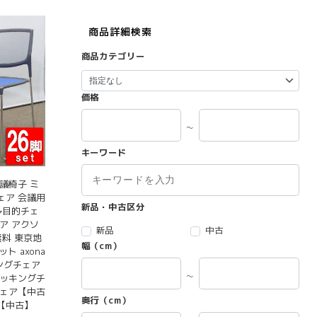
商品詳細検索
商品カテゴリー
価格
～
キーワード
議椅子 ミ
ェア 会議用
新品・中古区分
多目的チェ
ア アクソ
新品
中古
無料 東京地
幅（cm）
ト axona
ィングチェア
～
タッキングチ
チェア【中古
奥行（cm）
【中古】