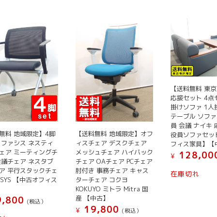
【送料無料 東
応接セット 4点
掛けソファ 1人
テーブル ソファ
員 会議 ナイキ
無料 地域限定】4脚
【送料無料 地域限定】オフ
役員ソファセッ
 ファシス ネスティ
ィスチェア デスクチェア
フィス家具】【
ェア ミーティングチ
メッシュチェア ハイバック
128,00
¥
会議チェア ネスタブ
チェア OAチェア PCチェア
ア 平行スタックチェ
肘付き 事務チェア キャス
在庫切れ
RSYS 【中古オフィス
ターチェア コクヨ
KOKUYO ミトラ Mitra 国
産 【中古】
,800
(税込）
19,800
¥
(税込）