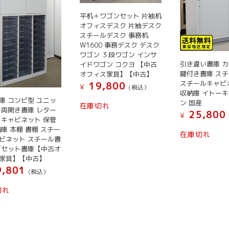
平机＋ワゴンセット 片袖机
オフィスデスク 片袖デスク
スチールデスク 事務机
W1600 事務デスク デスク
ワゴン ３段ワゴン インサ
引き違い書庫 
イドワゴン コクヨ 【中古
鍵付き書庫 ス
オフィス家具】【中古】
スチールキャビ
19,800
¥
(税込）
収納庫 イトーキ
庫 コンビ型 ユニッ
ン 国産
在庫切れ
 両開き書庫 レター
25,800
¥
 キャビネット 保管
納庫 本棚 書棚 スチー
在庫切れ
ビネット スチール書
下セット書庫【中古オ
家具】【中古】
,801
(税込）
切れ