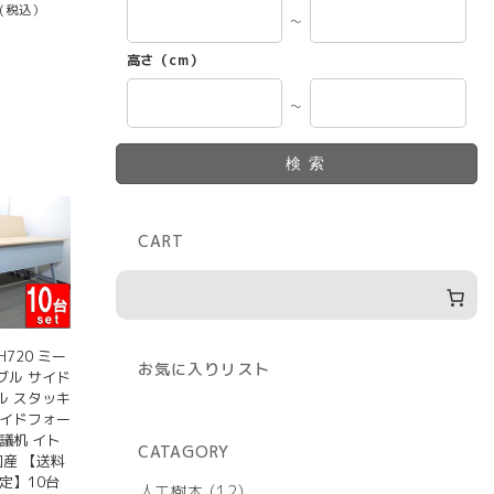
(税込）
～
高さ（cm）
～
検索
CART
H720 ミー
お気に入りリスト
ブル サイド
ル スタッキ
サイドフォー
議机 イト
CATAGORY
国産 【送料
定】10台
12
人工樹木
12