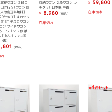
59,800
下収納ワゴン ２段ワ
収納ワゴン ２段ワゴン ウ
¥
内田洋行 STワゴン 国
チダ ST 日本製 中古
在庫切れ
法人限定送料無料】
8,980
¥
(税込）
20台あり】４台セッ
こ
チダ ST デスクワゴン
在庫切れ
の
ゴン サイドワゴン
ターワゴン ２段 袖
商
机【中古オフィス家
品
中古】
に
,801
(税込）
は
複
切れ
数
の
バ
リ
エ
ー
シ
ョ
ン