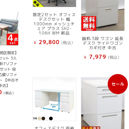
限定2セット オフィス
デスクセット 幅
1000mm メッシュチ
ェア プラス SH2-
106H WM 新品
脇机 3段 ワゴン 延長
29,800
¥
(税込）
デスク サイドワゴン
カギ付き 中古
京地区限定】
7,979
¥
(税込）
セット 3人
掛けソファ
セット 役
 応接ソファ
ト 【中古オ
セール
中古】
販
0
売
(税込）
中
の
商
品
オフィスデスク 両袖