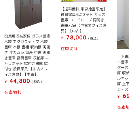
【送料無料 東京地区限定】
役員家具4点セット ガラス
書庫 ワードローブ 両開き
書庫×2台【中古オフィス家
具】【中古】
役員用収納家具 ガラス書庫
78,000
¥
(税込）
木製 エグゼクティブ 木製
書庫 本棚 書棚 収納棚 両開
在庫切れ
き オカムラ 国産 中古 両開
上下書
き書庫 役員書庫 収納庫 キ
ト書庫
ャビネット 鍵付き書庫 鍵
ケース
付き 役員家具 【中古オフ
庫 収
ィス家具】【中古】
ルキャ
44,800
¥
(税込）
庫 上
フィス
在庫切れ
69
¥
在庫