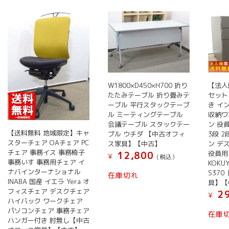
い
順
W1800×D450×H700 折り
【法人
たたみテーブル 折り畳みテ
セット
ーブル 平行スタックテーブ
き イ
ル ミーティングテーブル
収納ワ
会議テーブル スタックテー
ン 役
【送料無料 地域限定】キャ
ブル ウチダ 【中古オフィ
3段 
スターチェア OAチェア PC
ス家具】【中古】
ン デ
チェア 事務イス 事務椅子
役員用
12,800
¥
(税込）
事務いす 事務用チェア イ
KOK
ナバインターナショナル
S37
在庫切れ
INABA 国産 イエラ Yera オ
具】【
フィスチェア デスクチェア
29
¥
ハイバック ワークチェア
パソコンチェア 事務チェア
在庫
ハンガー付き 肘無し【中古