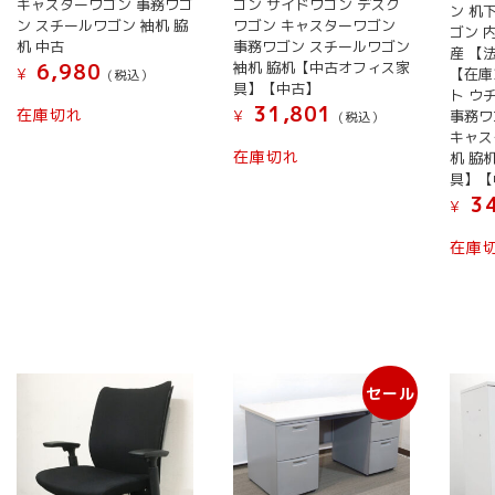
キャスターワゴン 事務ワゴ
ゴン サイドワゴン デスク
ン 机
ン スチールワゴン 袖机 脇
ワゴン キャスターワゴン
ゴン 
机 中古
事務ワゴン スチールワゴン
産 【
袖机 脇机【中古オフィス家
6,980
¥
【在庫
(税込）
具】【中古】
ト ウ
こ
31,801
在庫切れ
¥
事務ワ
(税込）
の
キャス
商
在庫切れ
机 脇
具】【
品
34
に
¥
は
在庫
複
数
の
バ
リ
エ
セール
ー
シ
ョ
ン