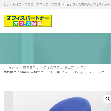
コ
ナ
レンタルオフィス家具・新品オフィス家具・中古オフィス家具のオフィスパート
ン
ビ
テ
ゲ
ン
ー
ツ
シ
へ
ョ
ス
ン
キ
に
ッ
移
プ
動
HOME
取扱商品
オフィス家具
チェア（イス）
地域限定送料無料 ４脚セット イトーキ プレーゴ Prego オフィスチェ