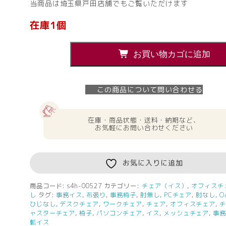
当商品は埼玉県戸田店舗でもご覧いただけます
在庫1個
地
お買い物カゴに追加
域
限
定
この商品について問い合わせる
送
料
無
在庫・商品状態・送料・納期など、
お気軽にお問い合わせください
料
４
脚
お気に入りに追加
セ
ッ
ト
商品コード:
s4h-00527
カテゴリー:
チェア（イス）
,
オフィスチ
し
タグ:
事務イス
,
布張り
,
事務椅子
,
肘無し
,
PCチェア
,
肘なし
,
O
イ
ひじなし
,
デスクチェア
,
ワークチェア
,
チェア
,
オフィスチェア
,
ト
ャスターチェア
,
椅子
,
パソコンチェア
,
イス
,
メッシュチェア
,
事
ー
転イス