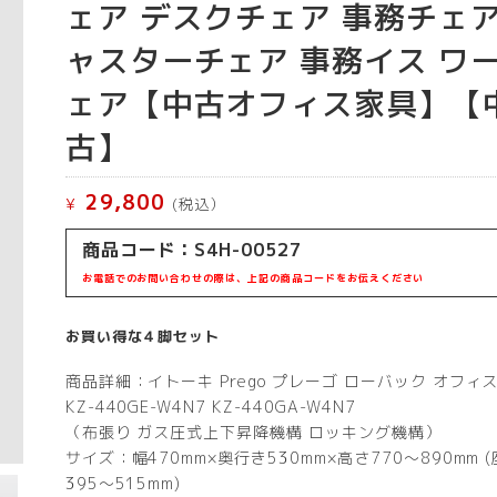
ェア デスクチェア 事務チェア
ャスターチェア 事務イス ワ
ェア【中古オフィス家具】【
古】
29,800
¥
(税込）
商品コード：S4H-00527
お電話でのお問い合わせの際は、上記の商品コードをお伝えください
お買い得な４脚セット
商品詳細：イトーキ Prego プレーゴ ローバック オフィ
KZ-440GE-W4N7 KZ-440GA-W4N7
（布張り ガス圧式上下昇降機構 ロッキング機構）
サイズ：幅470mm×奥行き530mm×高さ770～890mm 
395～515mm)