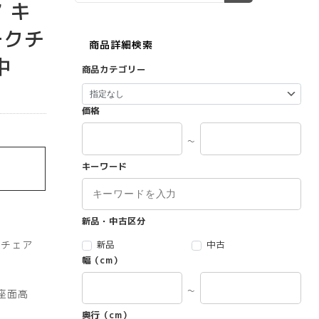
 キ
ークチ
商品詳細検索
中
商品カテゴリー
価格
～
キーワード
新品・中古区分
スチェア
新品
中古
幅（cm）
～
(座面高
奥行（cm）