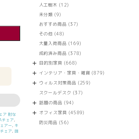
12
人工樹木
12
個
9
未分類
9
の
個
商
37
おすすめ商品
37
の
品
個
商
48
その他
48
の
品
個
商
169
大量入荷商品
169
の
品
個
商
378
成約済み商品
378
の
品
個
商
668
目的別家具
668
の
品
個
商
879
インテリア・家具・雑貨
879
の
品
個
商
259
ウィルス対策商品
259
の
品
個
商
37
スクールデスク
37
の
品
個
商
94
話題の商品
94
の
品
個
商
4589
オフィス家具
4589
の
ェア 肘な
品
個
Aチェア
,
商
56
防災用品
56
の
チェアー
,
キ
品
個
商
務チェア
,
回
の
品