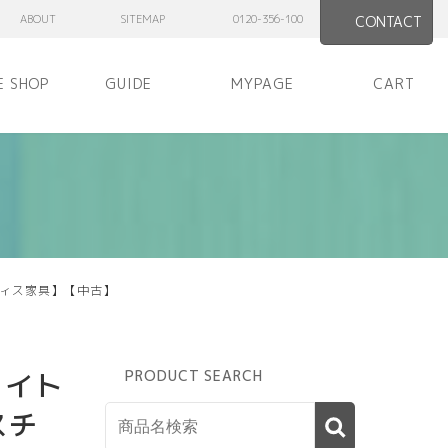
ABOUT
SITEMAP
0120-356-100
CONTACT
E SHOP
GUIDE
MYPAGE
CART
フィス家具】【中古】
 イト
PRODUCT SEARCH
スチ