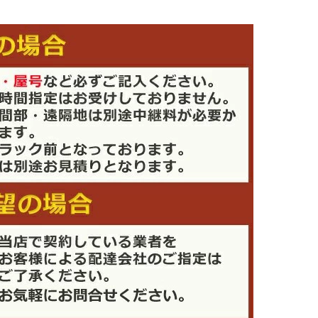
キ
プ
レ
ー
ゴ
Prego
オ
フ
ィ
ス
チ
ェ
ア
デ
ス
ク
チ
ェ
ア