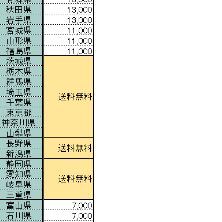
チ
ェ
ア
【中
古
オ
フ
ィ
ス
家
具】
【中
古】
個