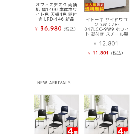
オフィスデスク 両袖
机 幅1400 本体ホワ
イト色 天板4色 鍵付
き LRD-146 新品
イトーキ サイドワゴ
ン 3段 CZR-
36,980
¥
(税込）
047LCC-9W9 ホワイ
ト 鍵付き スチール製
元
12,801
¥
の
現
11,801
(税込）
¥
価
在
格
の
は
価
¥ 12
格
NEW ARRIVALS
で
は
し
¥ 11,801
た。
で
す。