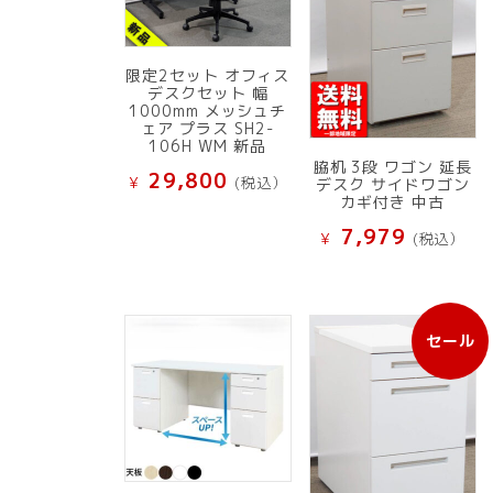
限定2セット オフィス
デスクセット 幅
1000mm メッシュチ
ェア プラス SH2-
106H WM 新品
脇机 3段 ワゴン 延長
29,800
¥
(税込）
デスク サイドワゴン
カギ付き 中古
7,979
¥
(税込）
セール
販
売
中
の
商
品