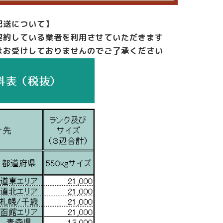
事
務
配送について】
チ
ェ
契約している業者を利用させていただきます
ア
はお受けしておりませんのでご了承ください
キ
ャ
ス
タ
ー
チ
ェ
ア
事
務
イ
ス
ワ
ー
ク