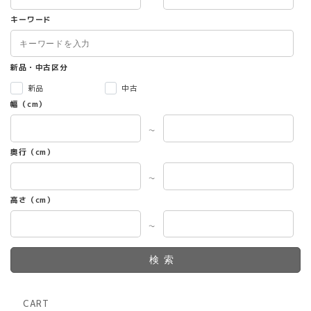
キーワード
新品・中古区分
新品
中古
幅（cm）
～
奥行（cm）
～
高さ（cm）
～
検索
CART