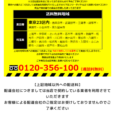
女
性
用
レ
デ
ィ
ー
ス
立
体
裁
断
ア
パ
レ
ル
パ
【上記地域以外への配送料】
タ
配達会社につきましては当店で契約している業者を利用させて
ン
いただきます
ナ
お客様による配達会社のご指定はお受けしておりませんのでご
ー
店
了承ください
舗