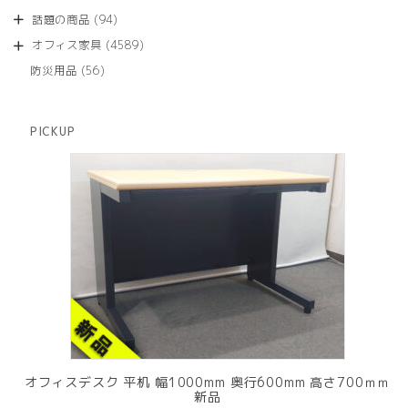
の
品
個
商
94
話題の商品
94
の
品
個
商
4589
オフィス家具
4589
の
品
個
商
56
防災用品
56
の
品
個
商
の
品
商
PICKUP
品
オフィスデスク 平机 幅1000mm 奥行600mm 高さ700ｍｍ
新品