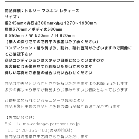
商品詳細：トルソー マネキン レディース
サイズ：
幅245mm×奥行き300mm×高さ1270～1680mm
肩幅370mm／ボディ丈580mm
B 850mm / W 620mm / H 820mm
（素人の採寸ですので若干の誤差はご了承ください）
コンディション：錆や黄ばみ、割れ、破れ箇所がございますので画像に
てご確認下さい
商品コンディションはスタッフ目線となっていますので
お客様には画像を見てご判断いただいております
詳しい写真をご希望の場合は問い合わせください
商品は中古品ということでご理解いただきますようお願いいたします
多少の傷はありますが新品よりお求めやすいお値段となっております
ご使用になられているモニターや端末により
商品画像と実際の商品とに色味の違いが起こる場合がございます
【お問い合わせ】
Eメール. ms-order@c-partners.co.jp
TEL. 0120-356-100(通話料無料)
当商品は埼玉県戸田店舗でもご覧いただけます