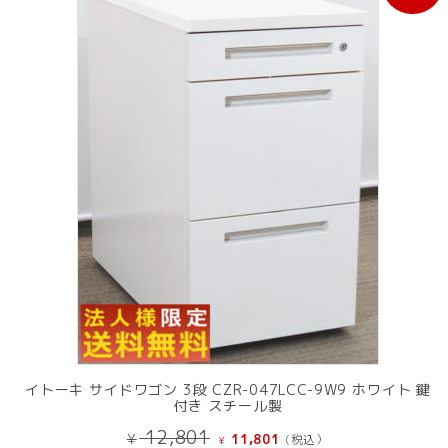
売
中
の
商
品
イトーキ サイドワゴン 3段 CZR-047LCC-9W9 ホワイト 鍵
付き スチール製
元
現
12,801
¥
11,801
(税込）
¥