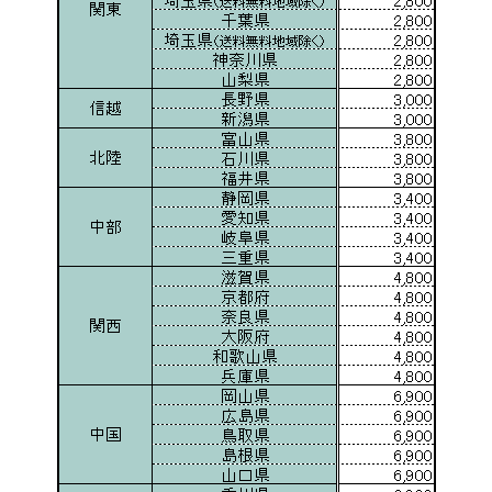
ス
家
具】
【中
古】
個