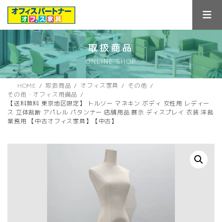
コ
ナ
ン
ビ
テ
ゲ
ン
ー
ツ
シ
取扱商品
へ
ョ
ONLINE SHOP
ス
ン
キ
に
ッ
移
HOME
取扱商品
オフィス家具
その他
プ
動
その他・オフィス用備品
【送料無料 東京地区限定】 トルソー マネキン ボディ 女性用 レディー
ス 立体裁断 アパレル パタンナー 店舗用品 展示 ディスプレイ 衣装 洋裁
業務用 【中古オフィス家具】【中古】