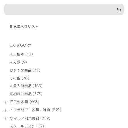
お気に入りリスト
CATAGORY
12
人工樹木
12
個
9
未分類
9
の
個
商
37
おすすめ商品
37
の
品
個
商
48
その他
48
の
品
個
商
169
大量入荷商品
169
の
品
個
商
378
成約済み商品
378
の
品
個
商
668
目的別家具
668
の
品
個
商
879
インテリア・家具・雑貨
879
の
品
個
商
259
ウィルス対策商品
259
の
品
個
商
37
スクールデスク
37