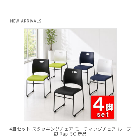
の
在
価
の
格
価
は
格
NEW ARRIVALS
¥ 12,801
は
で
¥ 11,801
し
で
た。
す。
4脚セット スタッキングチェア ミーティングチェア ループ
脚 Rap-SC 新品