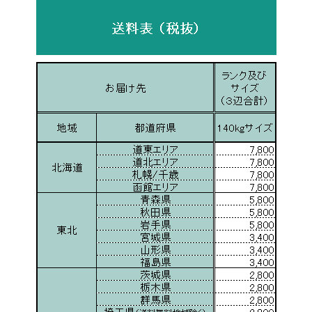
用
品
展
示
デ
ィ
ス
プ
レ
イ
衣
装
洋
裁
業
務
用
【中
古
オ
フ
ィ