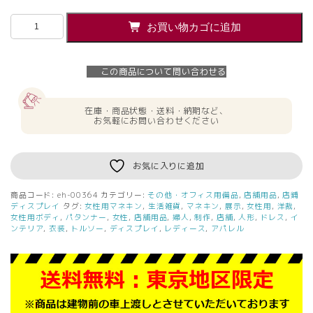
【送
お買い物カゴに追加
料
無
料
この商品について問い合わせる
東
京
地
在庫・商品状態・送料・納期など、
区
お気軽にお問い合わせください
限
定】
ト
お気に入りに追加
ル
ソ
商品コード:
eh-00364
カテゴリー:
その他・オフィス用備品
,
店舗用品
,
店鋪
ー
ディスプレイ
タグ:
女性用マネキン
,
生活雑貨
,
マネキン
,
展示
,
女性用
,
洋裁
,
マ
女性用ボディ
,
パタンナー
,
女性
,
店舗用品
,
婦人
,
制作
,
店舗
,
人形
,
ドレス
,
イ
ンテリア
,
衣装
,
トルソー
,
ディスプレイ
,
レディース
,
アパレル
ネ
キ
ン
ボ
デ
ィ