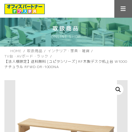
コ
ナ
ン
ビ
テ
ゲ
ン
ー
ツ
シ
取扱商品
へ
ョ
ONLINE SHOP
ス
ン
キ
に
ッ
移
HOME
取扱商品
インテリア・家具・雑貨
プ
動
TV台・AVボード・ラック
【法人様限定】送料無料 [ユピタシリーズ] RF木製デスク机上台 W1000
ナチュラル RFWD-DR-1000NA