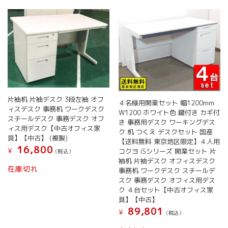
数
の
バ
リ
エ
ー
シ
ョ
ン
が
片袖机 片袖デスク 3段左袖 オフ
４名様用開業セット 幅1200mm
ィスデスク 事務机 ワークデスク
あ
W1200 ホワイト色 鍵付き カギ付
スチールデスク 事務デスク オフ
り
き 事務用デスク ワーキングデス
ィス用デスク【中古オフィス家
ま
ク 机 つくえ デスクセット 国産
具】【中古】 (複製)
す。
【送料無料 東京地区限定】４人用
16,800
オ
¥
コクヨ iSシリーズ 開業セット 片
(税込）
プ
袖机 片袖デスク オフィスデスク
在庫切れ
シ
事務机 ワークデスク スチールデ
スク 事務デスク オフィス用デス
ョ
ク ４台セット【中古オフィス家
ン
具】【中古】
は
89,801
商
¥
(税込）
品