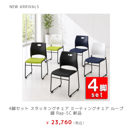
は
格
NEW ARRIVALS
¥ 12,801
は
で
¥ 11,801
し
で
た。
す。
4脚セット スタッキングチェア ミーティングチェア ループ
脚 Rap-SC 新品
23,760
¥
(税込）