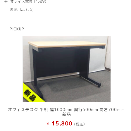
商
4589
オフィス家具
4589
の
品
個
商
56
防災用品
56
の
品
個
商
の
品
商
PICKUP
品
オフィスデスク 平机 幅1000mm 奥行600mm 高さ700ｍｍ
新品
15,800
¥
(税込）