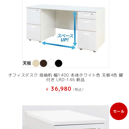
オフィスデスク 両袖机 幅1400 本体ホワイト色 天板4色 鍵
付き LRD-146 新品
36,980
¥
(税込）
セール
販
売
中
の