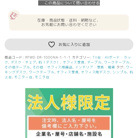
この商品について問い合わせる
在庫・商品状態・送料・納期など、
お気軽にお問い合わせください
お気に入りに追加
商品コード:
RFWD-DR-1000NA-1-1-1
カテゴリー:
TV台・AVボード・ラッ
ク
,
デスク・チェア
,
机（デスク）
,
オフィス家具
,
テーブル
,
ワークテーブル
,
その他テーブル
,
その他・オフィス用備品
,
インテリア・家具・雑貨
タグ:
ワー
キングデスク
,
ワークテーブル
,
オフィス家具
,
オフィス用デスク
,
シンプル
,
机
上台
,
モニター台
,
モニタ台