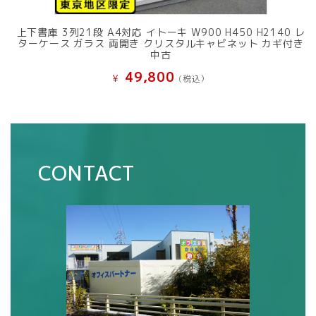
上下書庫 3列21段 A4対応 イトーキ W900 H450 H2140 レ
ターケース ガラス 両開き クリスタルキャビネット カギ付き
中古
49,800
¥
(税込）
CONTACT