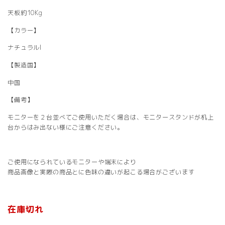
天板約10Kg
【カラー】
ナチュラルI
【製造国】
中国
【備考】
モニターを２台並べてご使用いただく場合は、モニタースタンドが机上
台からはみ出ない様にご注意ください。
ご使用になられているモニターや端末により
商品画像と実際の商品とに色味の違いが起こる場合がございます
在庫切れ