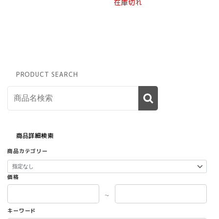
在庫切れ
ペ
ー
ジ
か
ら
選
択
で
PRODUCT SEARCH
き
ま
す
商品詳細検索
商品カテゴリー
価格
～
キーワード