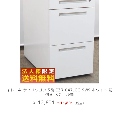
商
品
イトーキ サイドワゴン 3段 CZR-047LCC-9W9 ホワイト 鍵
付き スチール製
元
現
12,801
¥
11,801
(税込）
¥
の
在
価
の
格
価