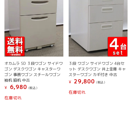
オカムラ SD ３段ワゴン サイドワ
３段 ワゴン サイドワゴン 4台セ
ゴン デスクワゴン キャスターワ
ット デスクワゴン 井上金庫 キャ
ゴン 事務ワゴン スチールワゴン
スターワゴン カギ付き 中古
袖机 脇机 中古
29,800
¥
(税込）
6,980
¥
(税込）
在庫切れ
こ
在庫切れ
の
商
品
に
は
複