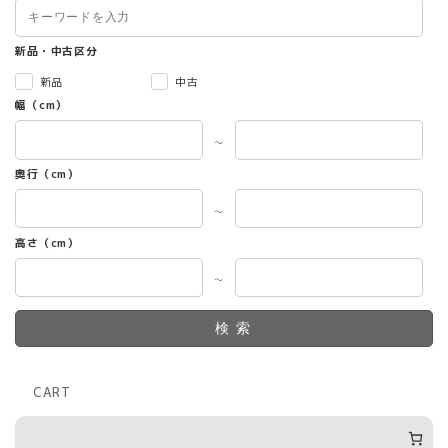
新品・中古区分
新品
中古
幅（cm）
～
奥行（cm）
～
高さ（cm）
～
検索
CART