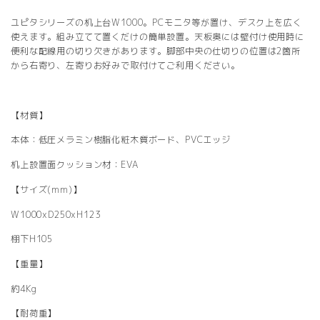
ユピタシリーズの机上台W1000。PCモニタ等が置け、デスク上を広く
使えます。組み立てて置くだけの簡単設置。天板奥には壁付け使用時に
便利な配線用の切り欠きがあります。脚部中央の仕切りの位置は2箇所
から右寄り、左寄りお好みで取付けてご利用ください。
【材質】
本体：低圧メラミン樹脂化粧木質ボード、PVCエッジ
机上設置面クッション材：EVA
【サイズ(mm)】
W1000xD250xH123
棚下H105
【重量】
約4Kg
【耐荷重】