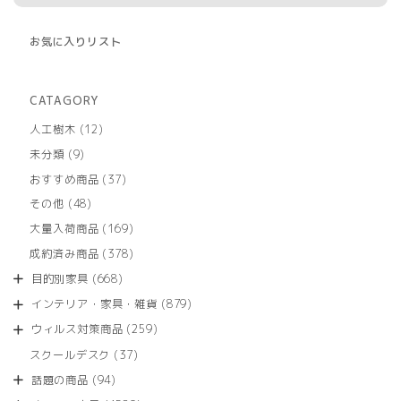
お気に入りリスト
CATAGORY
12
人工樹木
12
個
9
未分類
9
の
個
商
37
おすすめ商品
37
の
品
個
商
48
その他
48
の
品
個
商
169
大量入荷商品
169
の
品
個
商
378
成約済み商品
378
の
品
個
商
668
目的別家具
668
の
品
個
商
879
インテリア・家具・雑貨
879
の
品
個
商
259
ウィルス対策商品
259
の
品
個
商
37
スクールデスク
37
の
品
個
商
94
話題の商品
94
の
品
個