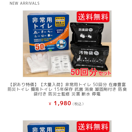
は
格
NEW ARRIVALS
¥ 12,801
は
で
¥ 11,801
し
で
た。
す。
【訳あり特価】【大量入荷】非常用トイレ 50回分 在庫豊富
防災トイレ 簡易トイレ 15年保存 抗菌 消臭 凝固剤付き 防臭
袋付き 防災士監修 災害 断水 停電
1,980
¥
(税込）