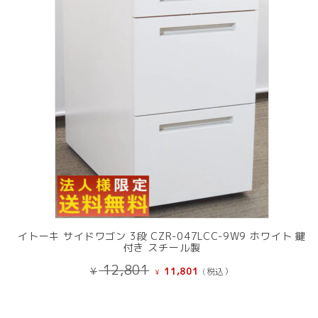
商
品
イトーキ サイドワゴン 3段 CZR-047LCC-9W9 ホワイト 鍵
付き スチール製
元
現
12,801
¥
11,801
(税込）
¥
の
在
価
の
格
価