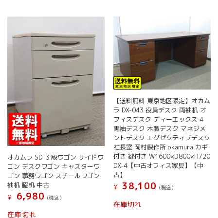
【送料無料 東京地区限定】オカム
ラ DX-043 役員デスク 両袖机 オ
フィスデスク ディーエックス 4
両袖デスク 木製デスク マネジメ
ントデスク エグゼクティブデスク
社長室 岡村製作所 okamura カギ
付き 鍵付き W1600×D800×H720
オカムラ SD ３段ワゴン サイドワ
DX-4【中古オフィス家具】【中
ゴン デスクワゴン キャスターワ
古】
ゴン 事務ワゴン スチールワゴン
38,100
袖机 脇机 中古
¥
(税込）
6,980
¥
(税込）
在庫切れ
こ
在庫切れ