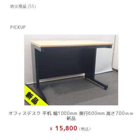
品
個
商
55
防災用品
55
の
品
個
商
の
品
商
PICKUP
品
オフィスデスク 平机 幅1000mm 奥行600mm 高さ700ｍｍ
新品
15,800
¥
(税込）