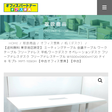
コ
ナ
ン
ビ
テ
ゲ
ン
ー
ツ
シ
取扱商品
へ
ョ
ONLINE SHOP
ス
ン
キ
に
ッ
移
HOME
取扱商品
オフィス家具
机（デスク）
プ
動
【送料無料 東京地区限定】 ミーティングテーブル 会議テーブル ワーク
テーブル フリーアドレス 平机 ワークデスク オペレーションデスク フリ
ーアドレスデスク フリーアドレステーブル W1800×D900×H720 ナイ
キ モプト MPT-1890H 【中古オフィス家具】【中古】