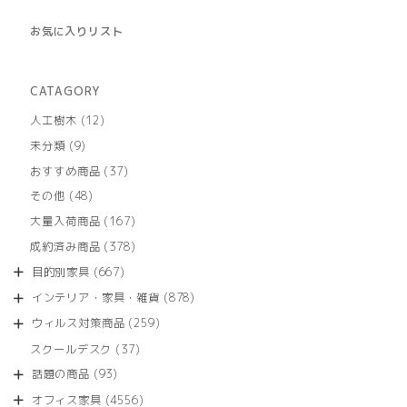
お気に入りリスト
CATAGORY
12
人工樹木
12
個
9
未分類
9
の
個
商
37
おすすめ商品
37
の
品
個
商
48
その他
48
の
品
個
商
167
大量入荷商品
167
の
品
個
商
378
成約済み商品
378
の
品
個
商
667
目的別家具
667
の
品
個
商
878
インテリア・家具・雑貨
878
の
品
個
商
259
ウィルス対策商品
259
の
品
個
商
37
スクールデスク
37
の
品
個
商
93
話題の商品
93
の
品
個
商
4556
オフィス家具
4556
の