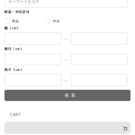
ョ
ン
新品・中古区分
は
新品
中古
商
幅（cm）
品
ペ
～
ー
ジ
奥行（cm）
か
ら
～
選
高さ（cm）
択
で
～
き
ま
す
検索
CART