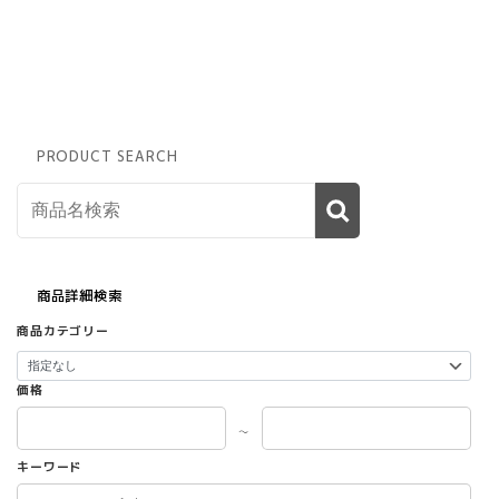
の
商
品
に
は
複
数
PRODUCT SEARCH
の
バ
リ
エ
ー
シ
ョ
商品詳細検索
ン
商品カテゴリー
が
あ
り
価格
ま
す。
～
オ
キーワード
プ
シ