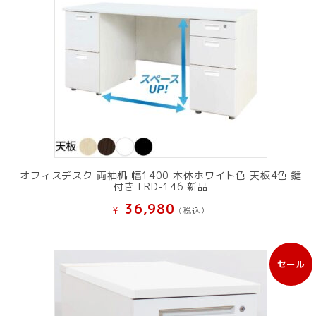
オフィスデスク 両袖机 幅1400 本体ホワイト色 天板4色 鍵
付き LRD-146 新品
36,980
¥
(税込）
セール
販
売
中
の