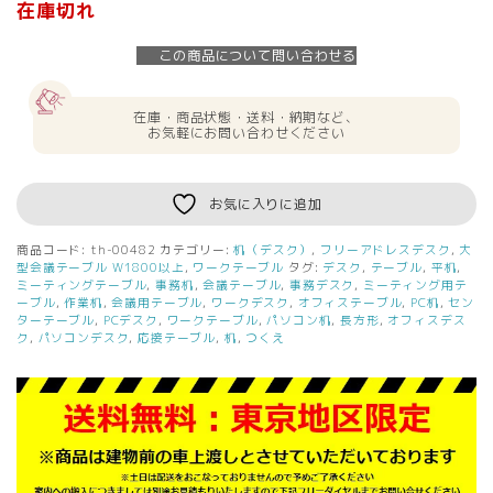
在庫切れ
この商品について問い合わせる
在庫・商品状態・送料・納期など、
お気軽にお問い合わせください
お気に入りに追加
商品コード:
th-00482
カテゴリー:
机（デスク）
,
フリーアドレスデスク
,
大
型会議テーブル W1800以上
,
ワークテーブル
タグ:
デスク
,
テーブル
,
平机
,
ミーティングテーブル
,
事務机
,
会議テーブル
,
事務デスク
,
ミーティング用テ
ーブル
,
作業机
,
会議用テーブル
,
ワークデスク
,
オフィステーブル
,
PC机
,
セン
ターテーブル
,
PCデスク
,
ワークテーブル
,
パソコン机
,
長方形
,
オフィスデス
ク
,
パソコンデスク
,
応接テーブル
,
机
,
つくえ