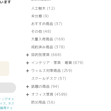
います
12
人工樹木
12
個
9
未分類
9
の
個
商
37
おすすめ商品
37
の
品
個
商
48
その他
48
の
品
個
商
169
大量入荷商品
169
の
品
個
商
378
成約済み商品
378
の
品
個
商
668
目的別家具
668
の
品
個
商
879
インテリア・家具・雑貨
879
の
品
個
商
259
ウィルス対策商品
259
の
品
個
商
37
スクールデスク
37
の
品
個
商
94
話題の商品
94
の
品
個
商
4589
オフィス家具
4589
の
品
個
ィングチェ
商
56
防災用品
56
イス
,
ネス
の
品
個
会議用チェ
商