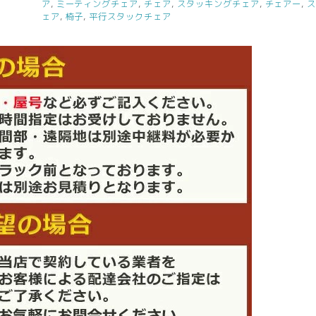
ア
,
ミーティングチェア
,
チェア
,
スタッキングチェア
,
チェアー
,
ェア
,
椅子
,
平行スタックチェア