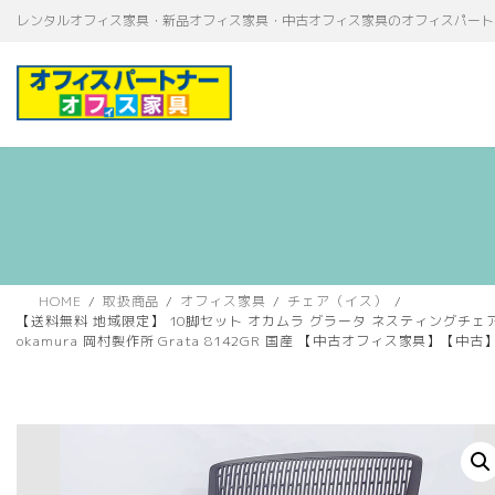
コ
ナ
レンタルオフィス家具・新品オフィス家具・中古オフィス家具のオフィスパート
ン
ビ
テ
ゲ
ン
ー
ツ
シ
へ
ョ
ス
ン
キ
に
ッ
移
プ
動
HOME
取扱商品
オフィス家具
チェア（イス）
【送料無料 地域限定】 10脚セット オカムラ グラータ ネスティングチェ
okamura 岡村製作所 Grata 8142GR 国産 【中古オフィス家具】【中古