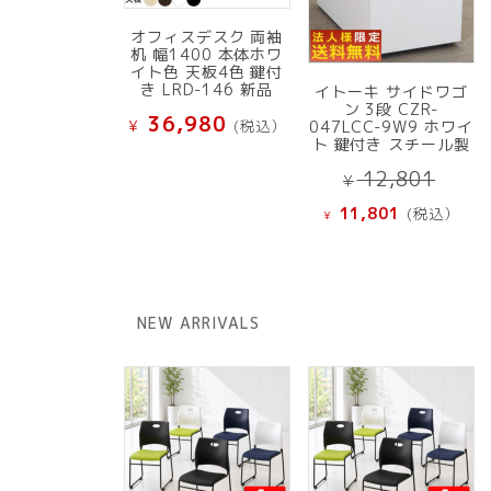
オフィスデスク 両袖
机 幅1400 本体ホワ
イト色 天板4色 鍵付
き LRD-146 新品
イトーキ サイドワゴ
ン 3段 CZR-
36,980
¥
(税込）
047LCC-9W9 ホワイ
ト 鍵付き スチール製
元
12,801
¥
の
現
11,801
(税込）
¥
価
在
格
の
は
価
¥ 12
格
NEW ARRIVALS
で
は
し
¥ 11,801
た。
で
す。