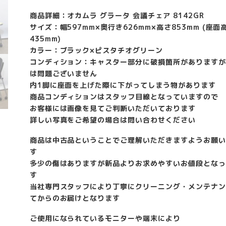
商品詳細：オカムラ グラータ 会議チェア 8142GR
サイズ：幅597mm×奥行き626mm×高さ853mm (座面
435mm)
カラー：ブラック×ピスタチオグリーン
コンディション：キャスター部分に破損箇所がありますが
は問題ございません
内1脚に座面を上げた際に下がってしまう物があります
商品コンディションはスタッフ目線となっていますので
お客様には画像を見てご判断いただいております
詳しい写真をご希望の場合は問い合わせください
商品は中古品ということでご理解いただきますようお願い
す
多少の傷はありますが新品よりお求めやすいお値段となっ
す
当社専門スタッフにより丁寧にクリーニング・メンテナン
てからのお届けとなります
ご使用になられているモニターや端末により