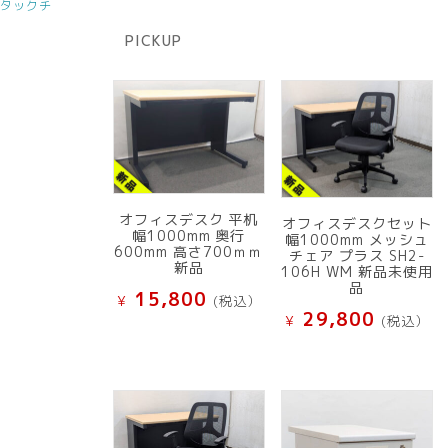
の
スタックチ
品
商
PICKUP
品
オフィスデスク 平机
オフィスデスクセット
幅1000mm 奥行
幅1000mm メッシュ
600mm 高さ700ｍｍ
チェア プラス SH2-
新品
106H WM 新品未使用
品
15,800
¥
(税込）
29,800
¥
(税込）