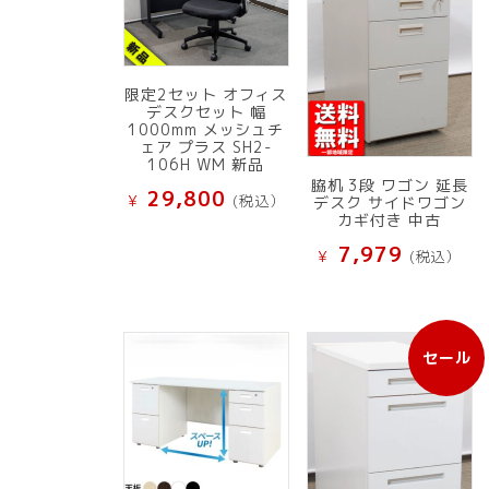
限定2セット オフィス
デスクセット 幅
1000mm メッシュチ
ェア プラス SH2-
106H WM 新品
脇机 3段 ワゴン 延長
29,800
¥
(税込）
デスク サイドワゴン
カギ付き 中古
7,979
¥
(税込）
セール
販
売
中
の
商
品