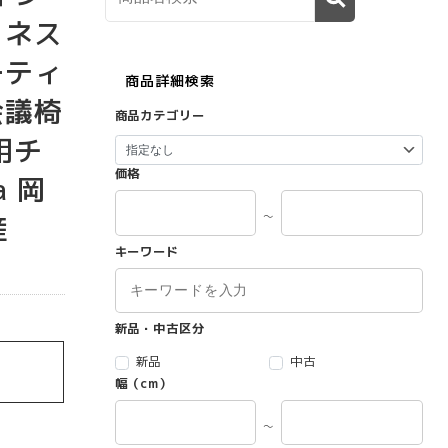
 ネス
ーティ
商品詳細検索
会議椅
商品カテゴリー
用チ
価格
a 岡
～
産
キーワード
】
新品・中古区分
新品
中古
幅（cm）
～