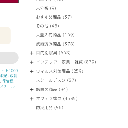
個
9
未分類
9
の
個
商
37
おすすめ商品
37
の
品
個
商
48
その他
48
の
品
個
商
169
大量入荷商品
169
の
品
個
商
378
成約済み商品
378
の
品
個
商
668
目的別家具
668
の
品
個
商
879
インテリア・家具・雑貨
879
の
品
個
商
259
ウィルス対策商品
259
ト H1000
の
品
,
収納
,
収納
個
商
37
スクールデスク
37
フ
,
保管棚
,
の
品
個
,
スチール
商
94
話題の商品
94
の
品
個
商
4585
オフィス家具
4585
の
品
個
商
56
防災用品
56
の
品
個
商
の
品
商