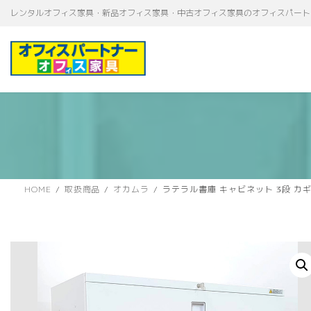
コ
ナ
レンタルオフィス家具・新品オフィス家具・中古オフィス家具のオフィスパート
ン
ビ
テ
ゲ
ン
ー
ツ
シ
へ
ョ
ス
ン
キ
に
ッ
移
プ
動
HOME
取扱商品
オカムラ
ラテラル書庫 キャビネット 3段 カ