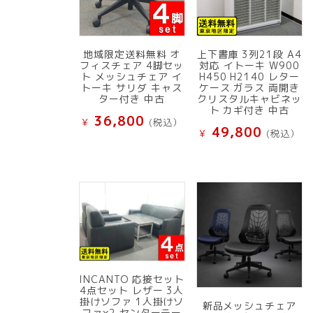
地域限定送料無料 オ
上下書庫 3列21段 A4
フィスチェア 4脚セッ
対応 イトーキ W900
ト メッシュチェア イ
H450 H2140 レター
トーキ サリダ キャス
ケース ガラス 両開き
ター付き 中古
クリスタルキャビネッ
ト カギ付き 中古
36,800
¥
(税込）
49,800
¥
(税込）
INCANTO 応接セット
4点セット レザー 3人
掛けソファ 1人掛けソ
新品メッシュチェア
ファ×2 センターテー