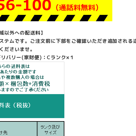
ラ
テ
ラ
ル
域以外への配送料】
キ
ステムです。ご注文前に下部をご確認いただき追加される
ャ
ビ
くださいませ。
ネ
リバリー(家財便)：Cランク×１
ッ
ト
オ
カ
ム
ラ
レ
ク
ト
ラ
イ