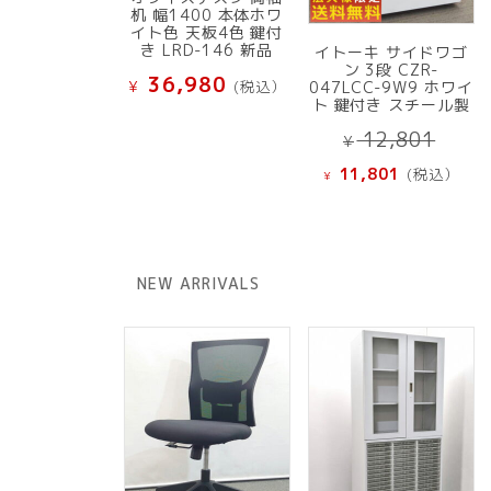
机 幅1400 本体ホワ
イト色 天板4色 鍵付
き LRD-146 新品
イトーキ サイドワゴ
ン 3段 CZR-
36,980
¥
(税込）
047LCC-9W9 ホワイ
ト 鍵付き スチール製
元
12,801
¥
の
現
11,801
(税込）
¥
価
在
格
の
は
価
¥ 12
格
NEW ARRIVALS
で
は
し
¥ 11,801
た。
で
す。