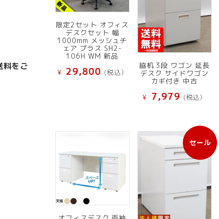
限定2セット オフィス
デスクセット 幅
1000mm メッシュチ
ェア プラス SH2-
106H WM 新品
送料をご
脇机 3段 ワゴン 延長
29,800
¥
(税込）
デスク サイドワゴン
カギ付き 中古
7,979
¥
(税込）
セール
販
売
中
の
商
品
オフィスデスク 両袖