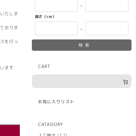
～
いたしま
高さ（cm）
ておりま
～
スを行っ
検索
CART
います
お気に入りリスト
CATAGORY
12
人工樹木
12