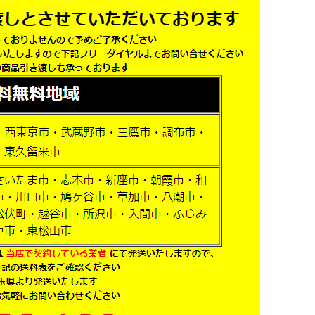
ワ
イ
ト
色
ス
チ
ー
ル
書
庫
ス
チ
ー
ル
キ
ャ
ビ
ネ
ッ
ト