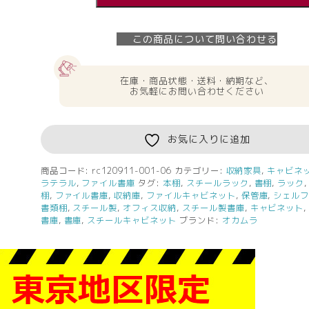
ラ
ル
この商品について問い合わせる
書
庫
キ
在庫・商品状態・送料・納期など、
お気軽にお問い合わせください
ャ
ビ
ネ
お気に入りに追加
ッ
ト
3
商品コード:
rc120911-001-06
カテゴリー:
収納家具
,
キャビネッ
ラテラル
,
ファイル書庫
タグ:
本棚
,
スチールラック
,
書棚
,
ラック
段
棚
,
ファイル書庫
,
収納庫
,
ファイルキャビネット
,
保管庫
,
シェル
カ
書類棚
,
スチール製
,
オフィス収納
,
スチール製書庫
,
キャビネット
ギ
書庫
,
書庫
,
スチールキャビネット
ブランド:
オカムラ
付
き
書
庫
ホ