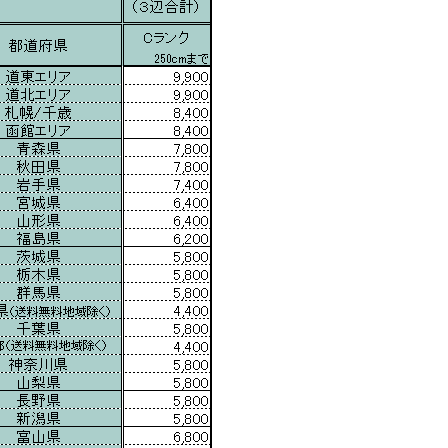
ン
国
産
中
古
個