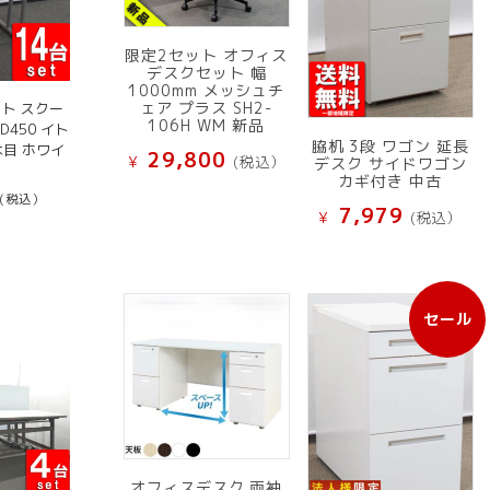
限定2セット オフィス
デスクセット 幅
1000mm メッシュチ
ェア プラス SH2-
ット スクー
106H WM 新品
D450 イト
脇机 3段 ワゴン 延長
木目 ホワイ
29,800
¥
(税込）
デスク サイドワゴン
カギ付き 中古
(税込）
7,979
¥
(税込）
セール
販
売
中
の
商
品
オフィスデスク 両袖