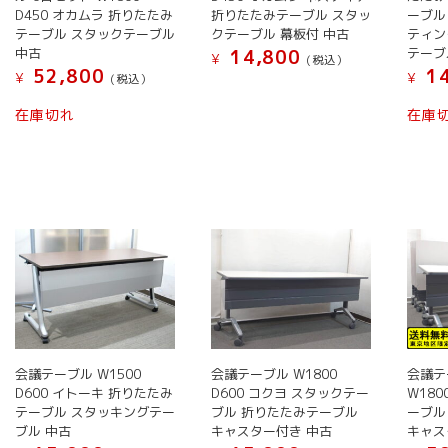
選
択
ー
ー
D450 オカムラ 折りたたみ
折りたたみテーブル スタッ
ーブル
ら
択
で
シ
シ
テーブル スタックテーブル
クテーブル 幕板付 中古
ティン
選
で
き
ョ
ョ
中古
テーブ
14,800
¥
(税込）
択
き
52,800
14
ま
ン
ン
¥
¥
(税込）
で
こ
ま
す
が
が
こ
き
の
在庫切れ
在庫
す
あ
あ
の
ま
商
り
り
商
す
品
ま
ま
品
に
す。
す。
に
は
オ
オ
は
複
プ
プ
複
数
シ
シ
数
の
ョ
ョ
の
バ
ン
ン
バ
リ
は
は
リ
エ
商
商
エ
ー
品
品
会議テーブル W1500
会議テーブル W1800
会議テ
ー
シ
D600 イトーキ 折りたたみ
D600 コクヨ スタックテー
W18
ペ
ペ
シ
ョ
テーブル スタッキングテー
ブル 折りたたみテーブル
ーブル
ー
ー
ョ
ン
ブル 中古
キャスター付き 中古
キャス
ジ
ジ