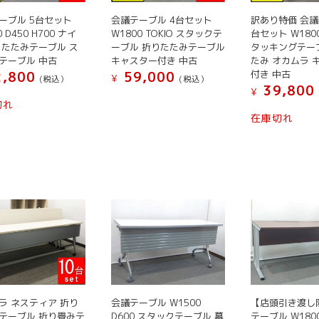
択
択
ジ
シ
エ
で
で
か
ョ
ーブル 5台セット
会議テーブル 4台セット
訳あり特価 会議
ー
き
き
ら
0 D450 H700 ナイ
W1800 TOKIO スタックテ
台セット W1800
ン
シ
りたたみテーブル ス
ーブル 折りたたみテーブル
タッキングテー
ま
ま
選
が
ョ
テーブル 中古
キャスター付き 中古
たみ オカムラ 
す
す
択
あ
ン
付き 中古
,800
59,000
¥
(税込）
(税込）
で
り
39,800
が
¥
こ
こ
き
ま
切れ
あ
こ
の
の
ま
在庫切れ
す。
り
の
商
商
す
オ
ま
商
品
品
プ
す。
品
に
に
シ
オ
に
は
は
ョ
プ
は
複
複
ン
シ
複
数
数
は
ョ
数
の
の
商
ン
の
バ
バ
品
は
バ
リ
リ
ペ
商
リ
エ
エ
ー
品
エ
ー
ー
ジ
ラ ネスティア 折り
会議テーブル W1500
【店頭引き渡し
ペ
ー
シ
シ
か
テーブル 折り畳みテ
D600 スタックテーブル 幕
テーブル W1800