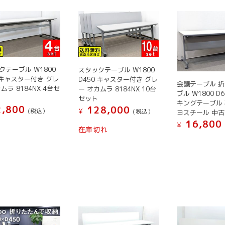
クテーブル W1800
スタックテーブル W1800
0 キャスター付き グレ
D450 キャスター付き グレ
会議テーブル 
ムラ 8184NX 4台セ
ー オカムラ 8184NX 10台
ブル W1800 D
セット
キングテーブル 
,800
128,000
¥
(税込）
(税込）
ヨスチール 中古
16,800
こ
¥
在庫切れ
の
こ
商
の
品
商
に
品
は
に
複
は
数
複
の
数