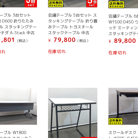
商
リ
ペ
品
エ
ー
ペ
会議テーブル 5台セット ス
ーブル 3台セット
会議テーブル 6
ー
ジ
タッキングテーブル 折り畳
0 D600 折りたたみ
ー
W1500 D450
シ
みテーブル トヨスチール
ル スタッキングテー
か
ッテ ミーティ
ジ
スタックテーブル 中古
チダ A-Stack 中古
スタッキングテ
ョ
ら
か
79,800
,801
89,800
¥
ン
(税込）
(税込）
選
¥
ら
が
択
こ
こ
こ
選
在庫切れ
切れ
在庫切れ
あ
で
の
の
の
択
り
き
商
商
商
で
ま
ま
品
品
品
き
す。
す
に
に
に
ま
オ
は
は
は
す
プ
複
複
複
シ
数
数
数
ョ
の
の
の
ン
バ
バ
バ
は
リ
リ
リ
商
エ
エ
エ
ーブル W1800
スクールデスク 
品
ー
ー
ー