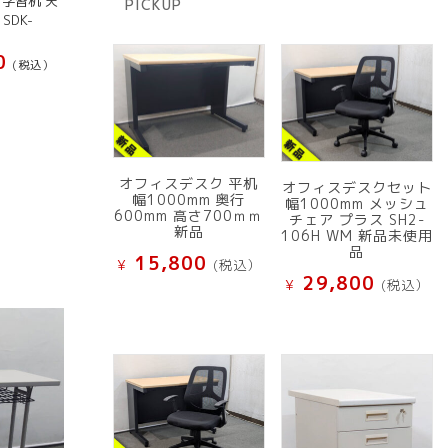
0 学習机 天
PICKUP
品
SDK-
0
(税込）
オフィスデスク 平机
オフィスデスクセット
幅1000mm 奥行
幅1000mm メッシュ
600mm 高さ700ｍｍ
チェア プラス SH2-
新品
106H WM 新品未使用
品
15,800
¥
(税込）
29,800
¥
(税込）