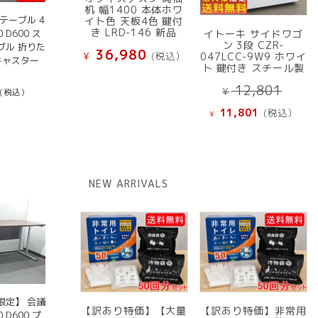
机 幅1400 本体ホワ
テーブル 4
イト色 天板4色 鍵付
き LRD-146 新品
 D600 ス
イトーキ サイドワゴ
ン 3段 CZR-
ブル 折りた
36,980
¥
(税込）
047LCC-9W9 ホワイ
キャスター
ト 鍵付き スチール製
元
12,801
¥
(税込）
の
現
11,801
(税込）
¥
価
在
格
の
は
価
¥ 12
格
NEW ARRIVALS
で
は
し
¥ 11,801
た。
で
す。
限定】 会議
【訳あり特価】【大量
【訳あり特価】非常用
 D600 プ