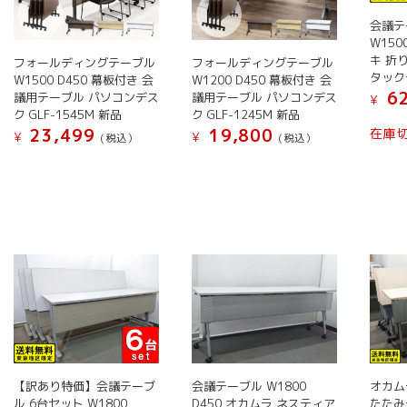
択
択
シ
ン
が
で
で
ョ
会議テ
が
あ
き
き
W150
ン
あ
り
キ 折
フォールディングテーブル
フォールディングテーブル
ま
ま
が
り
ま
タック
W1500 D450 幕板付き 会
W1200 D450 幕板付き 会
す
す
あ
ま
62
議用テーブル パソコンデス
議用テーブル パソコンデス
す。
¥
り
ク GLF-1545M 新品
ク GLF-1245M 新品
す。
オ
ま
23,499
19,800
在庫
オ
¥
¥
(税込）
(税込）
プ
す。
プ
シ
こ
こ
オ
シ
ョ
の
の
プ
ョ
ン
商
商
シ
ン
は
品
品
ョ
は
商
に
に
ン
商
品
は
は
は
品
ペ
複
複
商
ペ
ー
数
数
品
ー
ジ
の
の
ペ
ジ
か
バ
バ
ー
か
ら
リ
リ
ジ
【訳あり特価】会議テーブ
会議テーブル W1800
オカム
ら
選
エ
エ
か
ル 6台セット W1800
D450 オカムラ ネスティア
たたみ