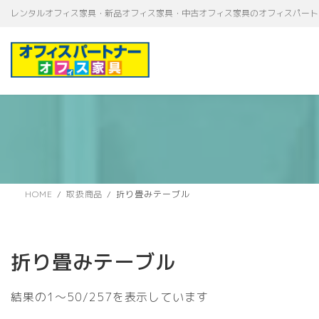
コ
ナ
レンタルオフィス家具・新品オフィス家具・中古オフィス家具のオフィスパート
ン
ビ
テ
ゲ
ン
ー
ツ
シ
へ
ョ
ス
ン
キ
に
ッ
移
プ
動
HOME
取扱商品
折り畳みテーブル
折り畳みテーブル
新
結果の1～50/257を表示しています
し