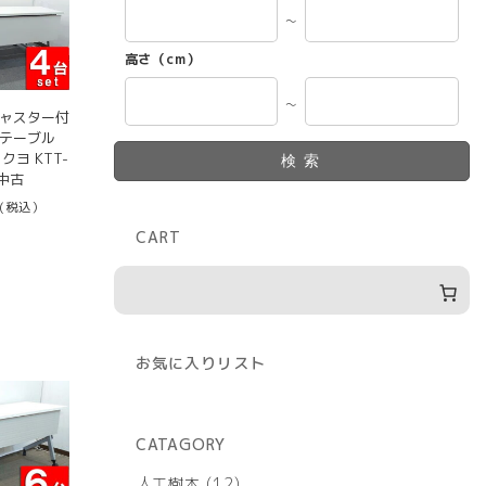
～
高さ（cm）
～
キャスター付
グテーブル
コクヨ KTT-
検索
 中古
(税込）
CART
お気に入りリスト
CATAGORY
12
人工樹木
12