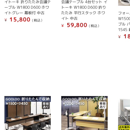
ら
イトーキ 折りたたみ会議テ
会議テーブル 4台セット イ
が
が
か
選
ーブル W1800 D600 ホワ
トーキ W1800 D600 折り
あ
あ
ら
イトグレー 幕板付 中古
たたみ 平行スタック ホワ
フォー
択
り
り
選
イト 中古
15,800
W150
¥
で
(税込）
ま
ま
59,800
ブル 
択
¥
(税込）
き
こ
1545
す。
す。
で
こ
ま
の
18
オ
オ
¥
き
の
す
商
プ
プ
こ
ま
商
品
シ
シ
の
す
品
に
ョ
ョ
商
に
は
ン
ン
品
は
複
は
は
に
複
数
商
商
は
数
の
品
品
複
の
バ
ペ
ペ
数
バ
リ
ー
ー
の
リ
エ
ジ
ジ
バ
エ
ー
か
か
リ
ー
シ
ら
ら
エ
シ
ョ
選
選
ー
ョ
ン