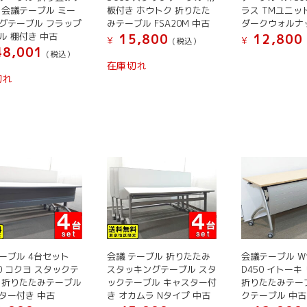
ー
シ
ョ
ョ
 会議テーブル ミー
板付き ホウトク 折りたた
ラス TMユニッ
ら
ジ
ョ
ン
ン
グテーブル フラップ
みテーブル FSA20M 中古
ダークウォルナ
選
か
ン
ル 棚付き 中古
15,800
12,800
が
が
¥
¥
(税込）
択
ら
8,001
が
あ
あ
(税込）
で
こ
選
在庫切れ
あ
り
り
こ
き
の
切れ
択
り
ま
ま
の
ま
商
で
ま
す。
す。
商
す
品
き
す。
オ
オ
品
に
ま
オ
プ
プ
に
は
す
プ
シ
シ
は
複
シ
ョ
ョ
複
数
ョ
ン
ン
数
の
ン
は
は
の
バ
は
商
商
バ
リ
商
品
品
リ
エ
品
ペ
ペ
エ
ー
ーブル 4台セット
会議 テーブル 折りたたみ
会議テーブル W1
ペ
ー
ー
ー
シ
00 コクヨ スタックテ
スタッキングテーブル スタ
D450 イトーキ
ー
ジ
ジ
シ
ョ
 折りたたみテーブル
ックテーブル キャスター付
折りたたみテー
ジ
か
か
ョ
ン
ター付き 中古
き オカムラ Nタイプ 中古
クテーブル 中古
か