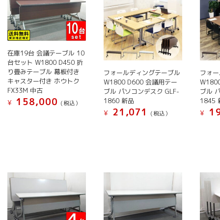
複
複
バ
数
数
リ
の
の
エ
バ
バ
ー
リ
リ
シ
在庫19台 会議テーブル 10
エ
エ
ョ
台セット W1800 D450 折
ー
ー
ン
り畳みテーブル 幕板付き
フォールディングテーブル
フォー
キャスター付き ホウトク
シ
シ
が
W1800 D600 会議用テー
W180
FX33M 中古
ブル パソコンデスク GLF-
ブル 
ョ
ョ
あ
158,000
1860 新品
1845
¥
(税込）
ン
ン
り
21,071
19
¥
¥
(税込）
こ
が
が
ま
こ
こ
の
あ
あ
す。
の
の
商
り
り
オ
商
商
品
ま
ま
プ
品
品
に
す。
す。
シ
に
に
は
オ
オ
ョ
は
は
複
プ
プ
ン
複
複
数
シ
シ
は
数
数
の
ョ
ョ
商
の
の
バ
ン
ン
品