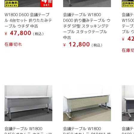
バ
バ
リ
は
は
ペ
リ
リ
エ
商
商
ー
W1800 D600 会議テーブ
会議テーブル W1800
会議テ
エ
エ
ー
品
品
ジ
ル 4台セット 折りたたみテ
D600 折り畳みテーブル ウ
W150
ー
ー
シ
ペ
ーブル ウチダ 中古
ペ
チダ SP型 スタッキングテ
か
テーブ
ーブル スタックテーブル
ブル ウ
47,800
シ
シ
ョ
ー
ー
ら
¥
(税込）
中古
42
ョ
ョ
¥
ン
ジ
ジ
選
こ
12,800
在庫切れ
¥
(税込）
ン
ン
が
か
か
択
の
在庫
こ
が
が
あ
ら
ら
で
商
の
あ
あ
り
選
選
き
品
商
り
り
ま
択
択
ま
に
品
ま
ま
す。
で
で
す
は
に
す。
す。
オ
き
き
複
は
オ
オ
プ
ま
ま
数
複
プ
プ
シ
す
す
の
数
シ
シ
ョ
バ
の
ョ
ョ
ン
リ
バ
ン
ン
は
エ
リ
は
は
商
ー
エ
商
商
会議テーブル W1800
会議テーブル W1800
会議テ
品
シ