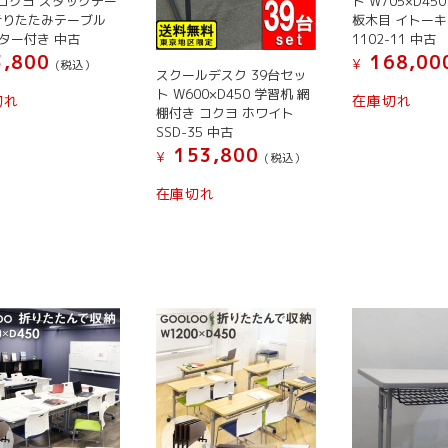
0 コクヨ スタックテー
ト W705×D45
ペ
シ
シ
シ
折りたたみテーブル
板木目 イトーキ 
ー
ョ
ョ
ョ
ター付き 中古
1102-11 中古
ジ
ン
ン
ン
,800
168,00
¥
(税込）
スクールデスク 39台セッ
か
が
が
が
こ
こ
ト W600×D450 学習机 網
ら
切れ
在庫切れ
あ
あ
あ
棚付き コクヨ ホワイト
の
の
選
り
り
り
SSD-35 中古
商
商
択
ま
ま
ま
153,800
¥
(税込）
品
品
で
す。
す。
す。
に
に
こ
き
オ
オ
在庫切れ
オ
は
は
の
ま
プ
プ
プ
複
複
商
す
シ
シ
シ
数
数
品
ョ
ョ
ョ
の
の
に
ン
ン
ン
バ
バ
は
は
は
は
リ
リ
複
商
商
商
エ
エ
数
品
品
品
ー
ー
の
ペ
ペ
ペ
シ
シ
バ
ー
ー
ー
ョ
ョ
リ
ジ
ジ
ジ
ン
ン
エ
か