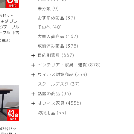
個
9
未分類
9
の
個
台セット
商
37
おすすめ商品
37
の
 ウチダ プラ
品
個
商
48
ングテーブル
その他
48
の
品
ーブル 中古
個
商
167
大量入荷商品
167
の
(税込）
品
個
商
378
成約済み商品
378
の
品
個
商
667
目的別家具
667
の
品
個
商
878
インテリア・家具・雑貨
878
の
品
個
商
259
ウィルス対策商品
259
の
品
個
商
37
スクールデスク
37
の
品
個
商
93
話題の商品
93
の
品
個
商
4556
オフィス家具
4556
の
品
個
商
55
防災用品
55
の
品
個
商
の
品
43台セッ
商