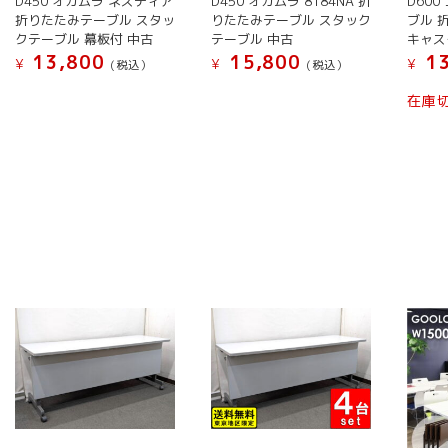
D450 オカムラ ネスティア
D450 オカムラ 8184NA 折
D60
ー
品
品
ペ
ョ
折りたたみテーブル スタッ
りたたみテーブル スタック
ブル 
シ
ペ
ペ
ー
ン
クテーブル 幕板付 中古
テーブル 中古
キャス
ョ
ー
ー
ジ
が
13,800
15,800
13
¥
¥
¥
(税込）
(税込）
ン
ジ
ジ
か
あ
こ
こ
が
か
か
ら
在庫
り
の
の
あ
ら
ら
選
ま
商
商
り
選
選
択
す。
品
品
ま
択
択
で
オ
に
に
す。
で
で
き
プ
は
は
オ
き
き
ま
シ
複
複
プ
ま
ま
す
ョ
数
数
シ
す
す
ン
の
の
ョ
は
バ
バ
ン
商
リ
リ
は
品
エ
エ
商
ペ
ー
ー
品
ー
シ
シ
ペ
ジ
ョ
ョ
ー
か
ン
ン
ジ