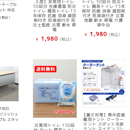
入荷】非常用トイレ
トイレ 50回分 防災ト
トテーブル
50回分 在庫豊富 防災
イレ 簡易トイレ 15年
ット 中古
トイレ 簡易トイレ 15
保存 抗菌 消臭 凝固剤
年保存 抗菌 消臭 凝固
付き 防臭袋付き 災害
(税込）
剤付き 防臭袋付き 防
地震 断水 停電 介護
災士監修 災害 断水 停
車中泊
電
1,980
¥
(税込）
1,980
¥
(税込）
800
 リリッシュ
【暑さ対策】熱中症避
難用テント クーラー
ブル スタッ
テント スポット冷房
災害用トイレ 150回
テント スイデン SS-
分 セット 簡易トイレ