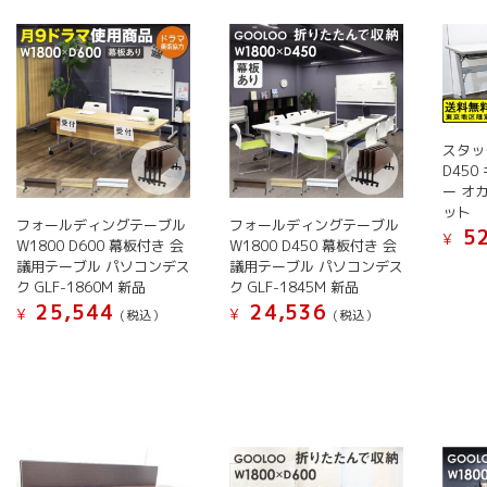
い
順
スタッ
D45
ー オカ
ット
フォールディングテーブル
フォールディングテーブル
52
¥
W1800 D600 幕板付き 会
W1800 D450 幕板付き 会
議用テーブル パソコンデス
議用テーブル パソコンデス
こ
ク GLF-1860M 新品
ク GLF-1845M 新品
の
25,544
24,536
¥
¥
(税込）
(税込）
商
こ
こ
品
の
の
に
商
商
は
品
品
複
に
に
数
は
は
の