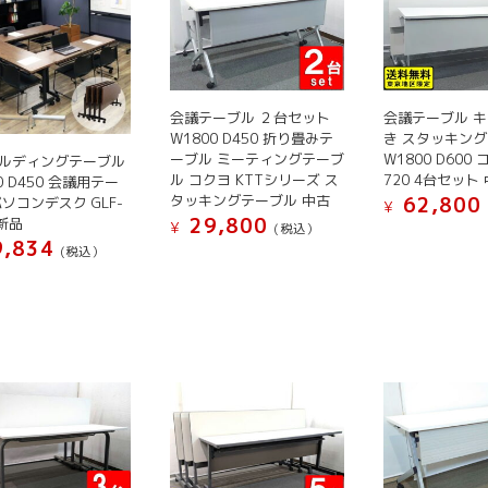
バ
の
リ
バ
エ
リ
ー
エ
シ
ー
会議テーブル ２台セット
会議テーブル 
ョ
シ
W1800 D450 折り畳みテ
き スタッキン
ン
ーブル ミーティングテーブ
W1800 D600 
ルディングテーブル
ョ
ル コクヨ KTTシリーズ ス
720 4台セット
0 D450 会議用テー
が
ン
タッキングテーブル 中古
62,800
パソコンデスク GLF-
¥
あ
が
29,800
 新品
¥
(税込）
り
あ
,834
(税込）
こ
ま
り
の
す。
ま
商
オ
す。
品
プ
オ
に
シ
プ
は
ョ
シ
複
ン
ョ
数
は
ン
の
商
は
バ
品