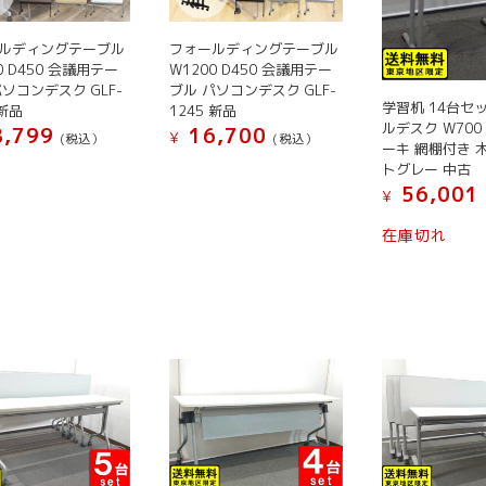
か
か
が
が
ー
ら
ら
ら
あ
あ
シ
選
選
ルディングテーブル
フォールディングテーブル
選
り
り
ョ
0 D450 会議用テー
W1200 D450 会議用テー
択
択
択
ま
ま
ン
パソコンデスク GLF-
ブル パソコンデスク GLF-
で
で
で
学習机 14台セ
 新品
1245 新品
す。
す。
が
き
き
き
ルデスク W700 
,799
16,700
オ
オ
あ
¥
(税込）
(税込）
ま
ま
ーキ 網棚付き 
ま
プ
プ
り
こ
トグレー 中古
す
す
す
シ
シ
ま
56,001
の
¥
ョ
ョ
す。
商
こ
在庫切れ
ン
ン
オ
品
の
は
は
プ
に
商
商
商
シ
は
品
品
品
ョ
複
に
ペ
ペ
ン
数
は
ー
ー
は
の
複
ジ
ジ
商
バ
数
か
か
品
リ
の
ら
ら
ペ
エ
バ
選
選
ー
ー
リ