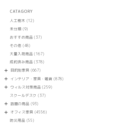
CATAGORY
12
人工樹木
12
個
9
未分類
9
の
個
商
37
おすすめ商品
37
の
品
個
商
48
その他
48
の
品
個
商
167
大量入荷商品
167
の
品
個
商
378
成約済み商品
378
の
品
個
商
667
目的別家具
667
の
品
個
商
878
インテリア・家具・雑貨
878
の
品
個
商
259
ウィルス対策商品
259
の
品
個
商
37
スクールデスク
37
の
品
個
商
93
話題の商品
93
の
品
個
商
4556
オフィス家具
4556
の
品
個
商
55
防災用品
55
の
品
個
商
の