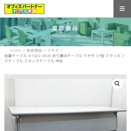
コ
ナ
ン
ビ
テ
ゲ
ン
ー
ツ
シ
取扱商品
へ
ョ
ONLINE SHOP
ス
ン
キ
に
ッ
移
HOME
取扱商品
ウチダ
プ
動
会議テーブル W1800 D600 折り畳みテーブル ウチダ SP型 スタッキン
グテーブル スタックテーブル 中古