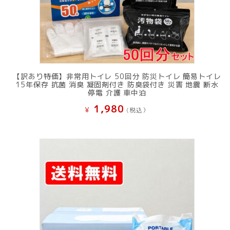
【訳あり特価】非常用トイレ 50回分 防災トイレ 簡易トイレ
15年保存 抗菌 消臭 凝固剤付き 防臭袋付き 災害 地震 断水
停電 介護 車中泊
1,980
¥
(税込）