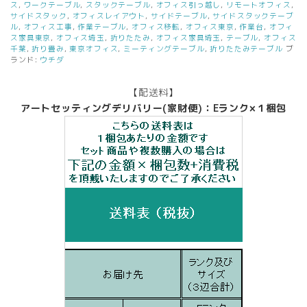
ス
,
ワークテーブル
,
スタックテーブル
,
オフィス引っ越し
,
リモートオフィス
,
ウ
サイドスタック
,
オフィスレイアウト
,
サイドテーブル
,
サイドスタックテーブ
チ
ル
,
オフィス工事
,
作業テーブル
,
オフィス移転
,
オフィス東京
,
作業台
,
オフィ
ダ
ス家具東京
,
オフィス埼玉
,
折りたたみ
,
オフィス家具埼玉
,
テーブル
,
オフィス
千葉
,
折り畳み
,
東京オフィス
,
ミーティングテーブル
,
折りたたみテーブル
ブ
SP
ランド:
ウチダ
型
ス
タ
【配送料】
ッ
アートセッティングデリバリー(家財便)：Eランク×１梱包
キ
ン
グ
テ
ー
ブ
ル
ス
タ
ッ
ク
テ
ー
ブ