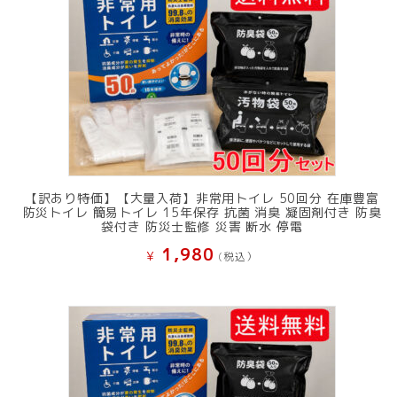
し
で
た。
す。
【訳あり特価】【大量入荷】非常用トイレ 50回分 在庫豊富
防災トイレ 簡易トイレ 15年保存 抗菌 消臭 凝固剤付き 防臭
袋付き 防災士監修 災害 断水 停電
1,980
¥
(税込）