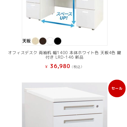
オフィスデスク 両袖机 幅1400 本体ホワイト色 天板4色 鍵
付き LRD-146 新品
36,980
¥
(税込）
セール
販
売
中
の
商
品