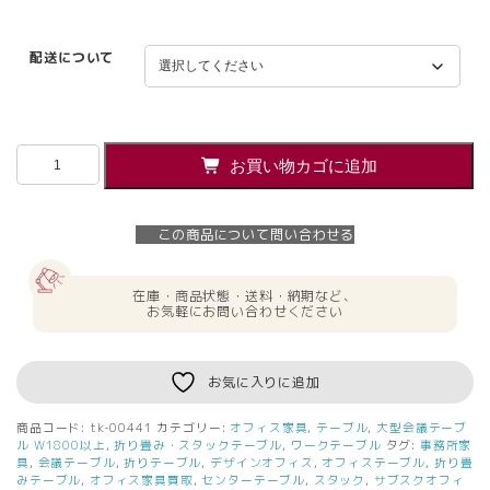
配送について
会
お買い物カゴに追加
議
テ
ー
この商品について問い合わせる
ブ
ル
W1800
在庫・商品状態・送料・納期など、
D600
お気軽にお問い合わせください
折
り
畳
お気に入りに追加
み
テ
商品コード:
tk-00441
カテゴリー:
オフィス家具
,
テーブル
,
大型会議テーブ
ー
ル W1800以上
,
折り畳み・スタックテーブル
,
ワークテーブル
タグ:
事務所家
ブ
具
,
会議テーブル
,
折りテーブル
,
デザインオフィス
,
オフィステーブル
,
折り畳
みテーブル
,
オフィス家具買取
,
センターテーブル
,
スタック
,
サブスクオフィ
ル