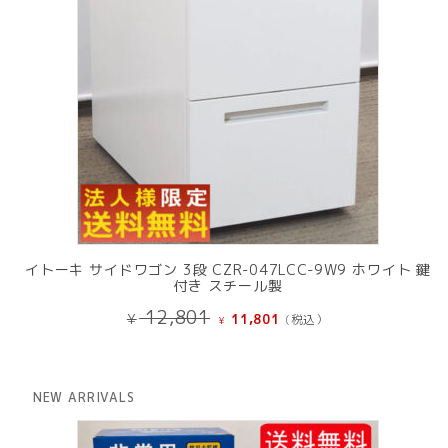
イトーキ サイドワゴン 3段 CZR-047LCC-9W9 ホワイト 鍵
付き スチール製
元
現
12,801
¥
11,801
(税込）
¥
の
在
価
の
格
価
は
格
NEW ARRIVALS
¥ 12,801
は
で
¥ 11,801