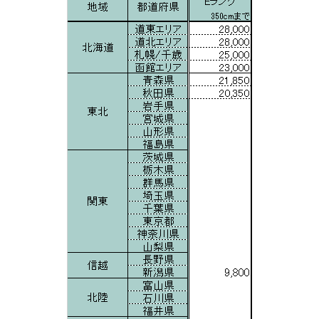
ル
中
古
個