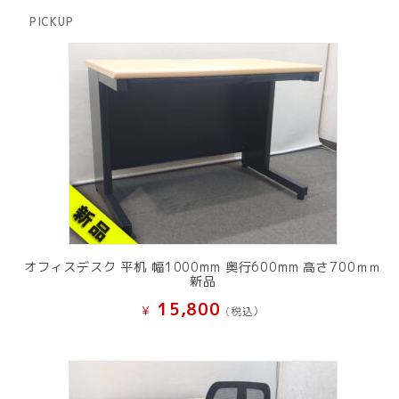
品
商
PICKUP
品
オフィスデスク 平机 幅1000mm 奥行600mm 高さ700ｍｍ
新品
15,800
¥
(税込）