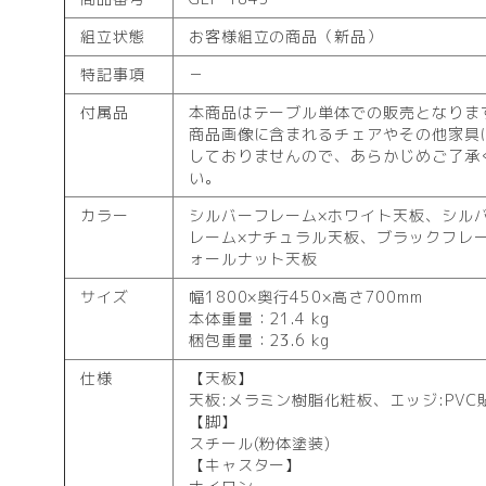
組立状態
お客様組立の商品（新品）
特記事項
－
付属品
本商品はテーブル単体での販売となりま
商品画像に含まれるチェアやその他家具
しておりませんので、あらかじめご了承
い。
カラー
シルバーフレーム×ホワイト天板、シル
レーム×ナチュラル天板、ブラックフレー
ォールナット天板
サイズ
幅1800×奥行450×高さ700mm
本体重量：21.4 kg
梱包重量：23.6 kg
仕様
【天板】
天板:メラミン樹脂化粧板、エッジ:PVC
【脚】
スチール(粉体塗装)
【キャスター】