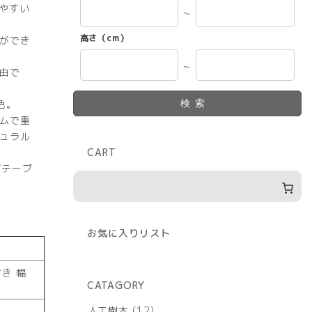
やすい
～
高さ（cm）
ができ
～
由で
色。
検索
ムで重
ュラル
CART
グテーブ
お気に入りリスト
き 幅
CATAGORY
12
人工樹木
12