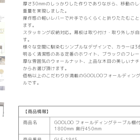
厚さ30mmのしっかりした作りでありながら、移動のし
重量を実現しました。
操作感の軽いレバーで片手でらくらくと折りたたむこと
ます。
スタッキング収納対応。幕板は取り付け・取り外しが自
す。
様々な空間に馴染むシンプルなデザインで、カラーは3
明るく清潔感のある定番のホワイト、ブラックのフレー
厚な雰囲気のウォールナット、上品な木目の美しいナチ
からお選び頂けます。
価格以上のこだわりが満載のGOOLOOフォールディン
ルです。
【商品情報】
商品名
GOOLOO フォールディングテーブル棚付
1800mm 奥行450mm
商品番号
GLF-1845