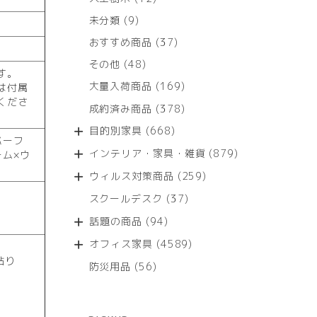
個
9
未分類
9
の
個
商
37
おすすめ商品
37
の
品
個
商
48
その他
48
の
す。
品
個
商
169
大量入荷商品
169
は付属
の
品
個
くださ
商
378
成約済み商品
378
の
品
個
商
668
目的別家具
668
の
バーフ
品
個
商
879
インテリア・家具・雑貨
879
ム×ウ
の
品
個
商
259
ウィルス対策商品
259
の
品
個
商
37
スクールデスク
37
の
品
個
商
94
話題の商品
94
の
品
個
商
4589
オフィス家具
4589
の
品
個
貼り
商
56
防災用品
56
の
品
個
商
の
品
商