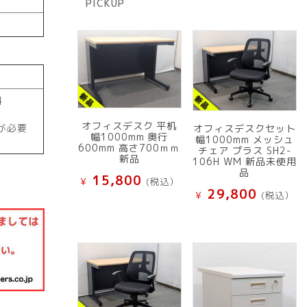
PICKUP
品
料
オフィスデスク 平机
が必要
オフィスデスクセット
幅1000mm 奥行
幅1000mm メッシュ
600mm 高さ700ｍｍ
チェア プラス SH2-
新品
106H WM 新品未使用
品
15,800
¥
(税込）
29,800
¥
(税込）