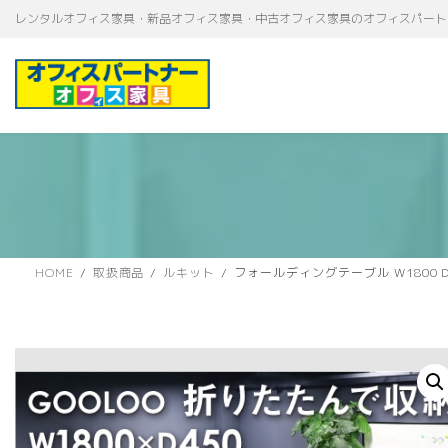
コ
ナ
レンタルオフィス家具・新品オフィス家具・中古オフィス家具のオフィスパート
ン
ビ
テ
ゲ
ン
ー
ツ
シ
へ
ョ
ス
ン
キ
に
ッ
移
プ
動
HOME
取扱商品
ルキット
フォールディングテーブル W1800 D