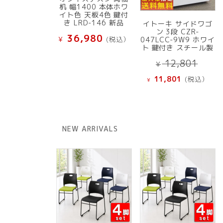
机 幅1400 本体ホワ
イト色 天板4色 鍵付
き LRD-146 新品
イトーキ サイドワゴ
ン 3段 CZR-
36,980
¥
(税込）
047LCC-9W9 ホワイ
ト 鍵付き スチール製
元
12,801
¥
の
現
11,801
(税込）
¥
価
在
格
の
は
価
¥ 12
格
NEW ARRIVALS
で
は
し
¥ 11,801
た。
で
す。