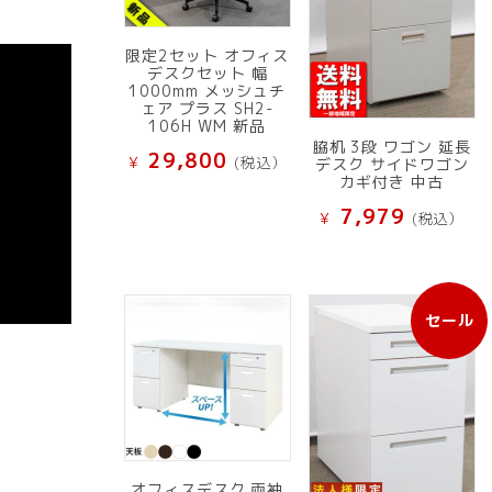
限定2セット オフィス
デスクセット 幅
1000mm メッシュチ
ェア プラス SH2-
106H WM 新品
脇机 3段 ワゴン 延長
29,800
¥
(税込）
デスク サイドワゴン
カギ付き 中古
7,979
¥
(税込）
セール
販
売
中
の
商
品
オフィスデスク 両袖