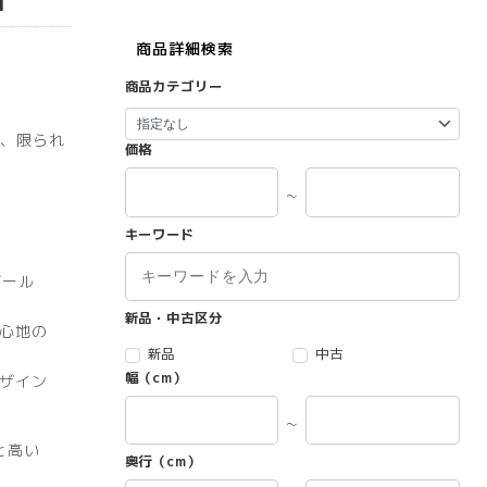
商品詳細検索
商品カテゴリー
、限られ
価格
～
キーワード
グール
新品・中古区分
心地の
新品
中古
幅（cm）
ザイン
～
と高い
奥行（cm）