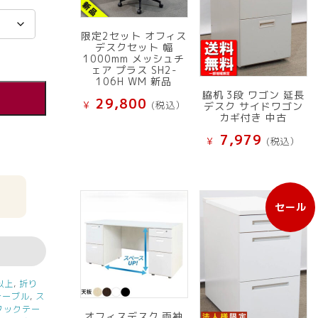
限定2セット オフィス
デスクセット 幅
1000mm メッシュチ
ェア プラス SH2-
106H WM 新品
脇机 3段 ワゴン 延長
29,800
¥
(税込）
デスク サイドワゴン
カギ付き 中古
7,979
¥
(税込）
セール
販
売
中
の
商
品
以上
,
折り
テーブル
,
ス
タックテー
オフィスデスク 両袖