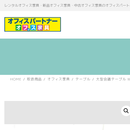
コ
ナ
レンタルオフィス家具・新品オフィス家具・中古オフィス家具のオフィスパート
ン
ビ
テ
ゲ
ン
ー
ツ
シ
へ
ョ
ス
ン
キ
に
ッ
移
プ
動
HOME
取扱商品
オフィス家具
テーブル
大型会議テーブル W