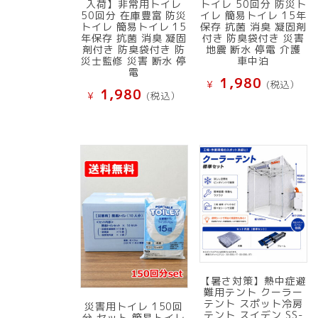
入荷】非常用トイレ
トイレ 50回分 防災ト
50回分 在庫豊富 防災
イレ 簡易トイレ 15年
トイレ 簡易トイレ 15
保存 抗菌 消臭 凝固剤
年保存 抗菌 消臭 凝固
付き 防臭袋付き 災害
剤付き 防臭袋付き 防
地震 断水 停電 介護
災士監修 災害 断水 停
車中泊
電
1,980
¥
(税込）
1,980
¥
(税込）
【暑さ対策】熱中症避
難用テント クーラー
テント スポット冷房
災害用トイレ 150回
テント スイデン SS-
分 セット 簡易トイレ