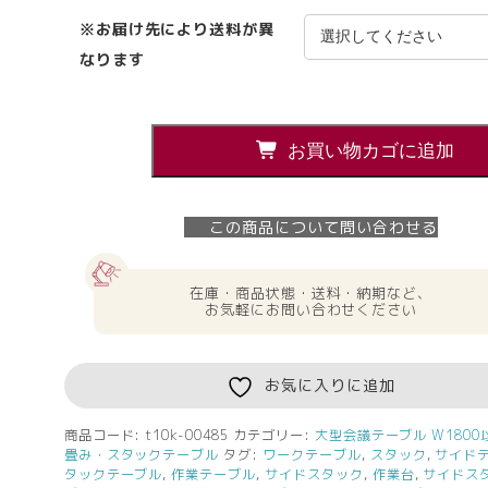
※お届け先により送料が異
なります
在
お買い物カゴに追加
庫
19
台
この商品について問い合わせる
会
議
テ
在庫・商品状態・送料・納期など、
お気軽にお問い合わせください
ー
ブ
ル
お気に入りに追加
10
台
セ
商品コード:
t10k-00485
カテゴリー:
大型会議テーブル W1800
畳み・スタックテーブル
タグ:
ワークテーブル
,
スタック
,
サイド
ッ
タックテーブル
,
作業テーブル
,
サイドスタック
,
作業台
,
サイドス
ト