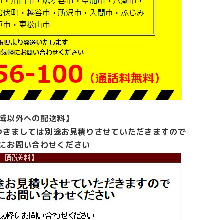
付
き
ホ
ウ
ト
ク
FX33M
中
古
個
域以外への配送料】
つきましては別途お見積りさせていただきますので
にお問い合わせください