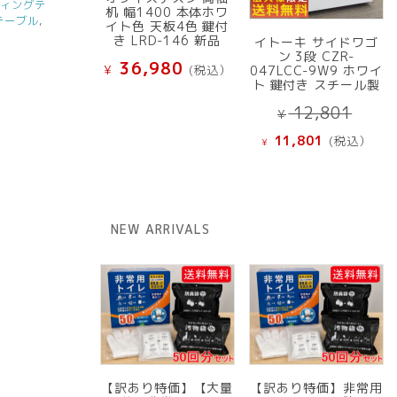
ティングテ
机 幅1400 本体ホワ
テーブル
,
イト色 天板4色 鍵付
き LRD-146 新品
イトーキ サイドワゴ
ン 3段 CZR-
36,980
¥
(税込）
047LCC-9W9 ホワイ
ト 鍵付き スチール製
元
12,801
¥
の
現
11,801
(税込）
¥
価
在
格
の
は
価
¥ 12
格
NEW ARRIVALS
で
は
し
¥ 11,801
た。
で
す。
【訳あり特価】【大量
【訳あり特価】非常用