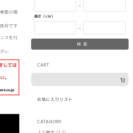
～
実際の商
高さ（cm）
良好です
～
ンスを行
検索
さい
CART
お気に入りリスト
CATAGORY
12
人工樹木
12