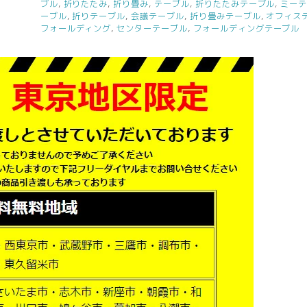
ブル
,
折りたたみ
,
折り畳み
,
テーブル
,
折りたたみテーブル
,
ミー
W1800
ーブル
,
折りテーブル
,
会議テーブル
,
折り畳みテーブル
,
オフィス
フォールディング
,
センターテーブル
,
フォールディングテーブル
D450
折
り
畳
み
テ
ー
ブ
ル
幕
板
付
き
キ
ャ
ス
タ
ー