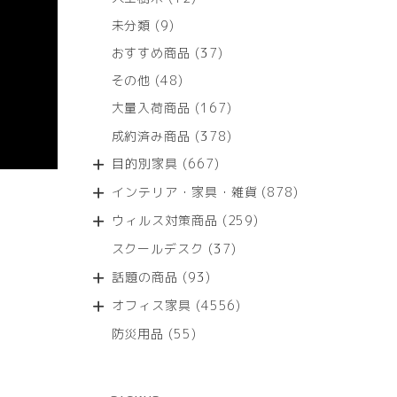
個
9
未分類
9
の
個
商
37
おすすめ商品
37
の
品
個
商
48
その他
48
の
品
個
商
167
大量入荷商品
167
の
品
個
商
378
成約済み商品
378
の
品
個
商
667
目的別家具
667
の
品
個
商
878
インテリア・家具・雑貨
878
の
品
個
商
259
ウィルス対策商品
259
の
品
個
商
37
スクールデスク
37
の
品
個
商
93
話題の商品
93
の
品
個
商
4556
オフィス家具
4556
の
品
個
商
55
防災用品
55
の
品
個
商
の
品
商