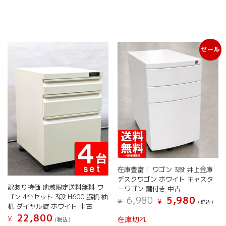
ー
に
た。
す。
ー
に
ジ
は
ジ
は
か
複
か
複
ら
数
ら
数
選
の
選
セール
の
択
バ
択
バ
で
リ
で
リ
き
エ
き
エ
ま
ー
ま
ー
す
シ
す
シ
ョ
ョ
ン
ン
が
が
あ
あ
り
り
ま
ま
す。
在庫豊富！ ワゴン 3段 井上金庫
す。
オ
デスクワゴン ホワイト キャスタ
オ
プ
訳あり特価 地域限定送料無料 ワ
ーワゴン 鍵付き 中古
プ
シ
ゴン 4台セット 3段 H600 脇机 袖
元
現
6,980
5,980
¥
¥
シ
(税込）
ョ
机 ダイヤル錠 ホワイト 中古
の
在
ョ
ン
こ
価
の
22,800
在庫切れ
¥
(税込）
ン
は
の
格
価