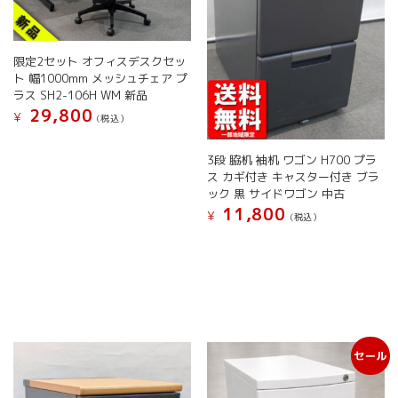
シ
ョ
ン
限定2セット オフィスデスクセッ
が
ト 幅1000mm メッシュチェア プ
あ
ラス SH2-106H WM 新品
り
29,800
ま
¥
(税込）
す。
こ
オ
の
3段 脇机 袖机 ワゴン H700 プラ
プ
商
ス カギ付き キャスター付き ブラ
シ
品
ック 黒 サイドワゴン 中古
ョ
に
11,800
¥
(税込）
ン
は
こ
は
複
の
商
数
商
品
の
品
ペ
バ
に
ー
リ
は
ジ
エ
複
か
ー
セール
数
ら
シ
の
選
ョ