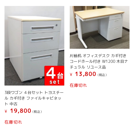
ら
ら
数
選
選
の
択
択
バ
で
で
リ
き
き
エ
ま
ま
ー
す
す
シ
ョ
ン
片袖机 オフィスデスク カギ付き
が
コードホール付き W1200 木目ナ
あ
チュラル リユース品
り
13,800
¥
(税込）
ま
す。
在庫切れ
オ
3段ワゴン ４台セット トヨスチー
プ
ル カギ付き ファイルキャビネッ
シ
ト 中古
ョ
19,800
¥
(税込）
ン
は
こ
在庫切れ
商
の
品
商