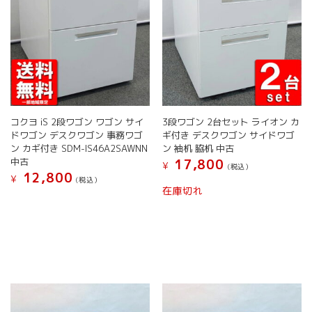
コクヨ iS 2段ワゴン ワゴン サイ
3段ワゴン 2台セット ライオン カ
ドワゴン デスクワゴン 事務ワゴ
ギ付き デスクワゴン サイドワゴ
ン カギ付き SDM-IS46A2SAWNN
ン 袖机 脇机 中古
中古
17,800
¥
(税込）
12,800
¥
(税込）
こ
在庫切れ
こ
の
の
商
商
品
品
に
に
は
は
複
複
数
数
の
の
バ