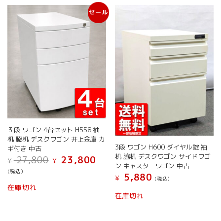
き
数
の
か
ま
セール
の
バ
ら
す
バ
リ
選
リ
エ
択
エ
ー
で
ー
シ
き
シ
ョ
ま
ョ
ン
す
ン
が
が
あ
あ
り
り
ま
ま
す。
３段 ワゴン 4台セット H558 袖
す。
オ
机 脇机 デスクワゴン 井上金庫 カ
オ
プ
3段 ワゴン H600 ダイヤル錠 袖
ギ付き 中古
プ
シ
机 脇机 デスクワゴン サイドワゴ
元
現
27,800
23,800
¥
¥
シ
ョ
ン キャスターワゴン 中古
の
在
ョ
(税込）
ン
価
の
5,880
¥
(税込）
ン
は
こ
格
価
在庫切れ
は
こ
商
の
は
格
在庫切れ
商
の
¥ 27,800
は
品
商
品
で
¥ 23,800
商
ペ
品
し
で
ペ
品