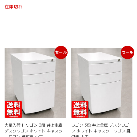
は
こ
商
は
格
商
在庫切れ
商
の
¥ 6,980
は
品
品
品
で
¥ 5,980
商
ペ
に
し
で
ペ
品
ー
は
た。
す。
ー
に
ジ
複
ジ
は
か
数
か
複
ら
の
ら
数
選
バ
選
セール
セール
の
択
リ
択
バ
で
エ
で
リ
き
ー
き
エ
ま
シ
ま
ー
す
ョ
す
シ
ン
ョ
が
ン
あ
が
り
あ
ま
り
す。
ま
オ
大量入荷！ ワゴン 3段 井上金庫
ワゴン 3段 井上金庫 デスクワゴ
す。
プ
デスクワゴン ホワイト キャスタ
ン ホワイト キャスターワゴン 鍵
オ
シ
ーワゴン 鍵付き 中古
付き 中古