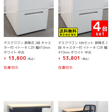
ョ
ン
ン
が
が
あ
あ
り
り
ま
ま
す。
す。
オ
オ
プ
デスクワゴン 昇降式 2段 キャス
デスクワゴン 4台セット 昇降式 2
プ
シ
ター付 イトーキ CZR 幅410mm
段 キャスター付 イトーキ CZR 幅
シ
ョ
ホワイト 中古
410mm ホワイト 中古
ョ
ン
13,800
53,801
¥
¥
(税込）
(税込）
ン
は
は
商
在庫切れ
在庫切れ
商
品
品
ペ
ペ
ー
ー
ジ
ジ
か
か
ら
ら
選
選
択
択
で