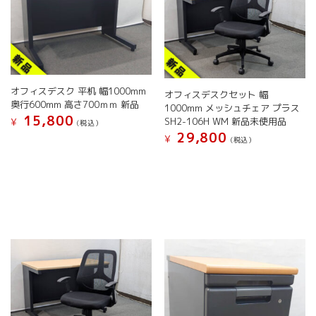
で
き
き
ま
ま
す
す
オフィスデスク 平机 幅1000mm
オフィスデスクセット 幅
奥行600mm 高さ700ｍｍ 新品
1000mm メッシュチェア プラス
15,800
SH2-106H WM 新品未使用品
¥
(税込）
29,800
¥
こ
(税込）
の
商
品
に
は
複
数
の
バ
リ
エ
ー