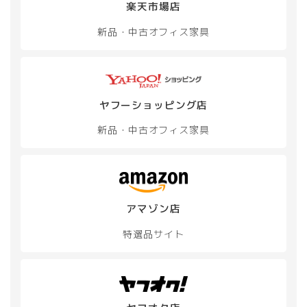
楽天市場店
り
り
ま
ま
新品・中古
オフィス家具
す。
す。
オ
オ
プ
プ
シ
シ
ョ
ョ
ン
ン
ヤフーショッピング店
は
は
新品・中古
オフィス家具
商
商
品
品
ペ
ペ
ー
ー
ジ
ジ
か
か
アマゾン店
ら
ら
選
選
特選品サイト
択
択
で
で
き
き
ま
ま
す
す