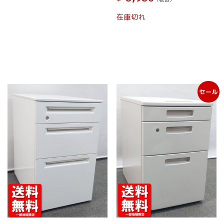
ン
は
こ
在庫切れ
商
の
品
商
ペ
品
ー
に
ジ
は
か
複
ら
数
選
セール
の
択
バ
で
リ
き
エ
ま
ー
す
シ
ョ
ン
が
あ
り
ま
す。
オ