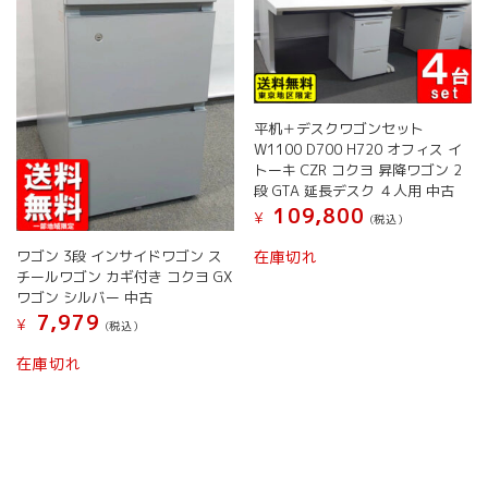
リ
リ
ま
エ
エ
す
ー
ー
シ
シ
ョ
ョ
ン
ン
平机＋デスクワゴンセット
が
が
W1100 D700 H720 オフィス イ
あ
あ
トーキ CZR コクヨ 昇降ワゴン 2
り
り
段 GTA 延長デスク ４人用 中古
ま
ま
109,800
¥
す。
す。
(税込）
オ
オ
ワゴン 3段 インサイドワゴン ス
在庫切れ
プ
プ
チールワゴン カギ付き コクヨ GX
シ
シ
ワゴン シルバー 中古
ョ
ョ
7,979
¥
(税込）
ン
ン
は
は
こ
在庫切れ
商
商
の
品
品
商
ペ
ペ
品
ー
ー
に
ジ
ジ
は
か
か
複