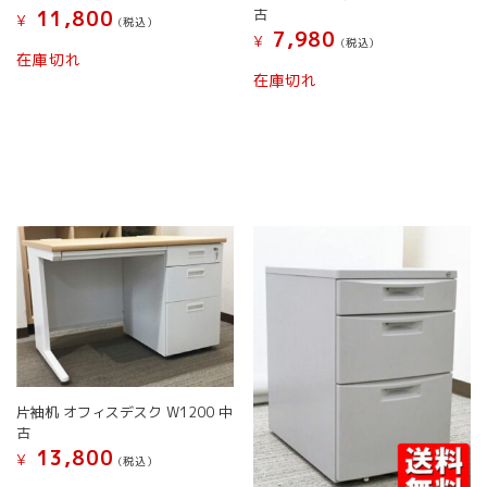
シ
古
11,800
¥
ョ
(税込）
7,980
¥
(税込）
ン
こ
在庫切れ
は
こ
の
在庫切れ
商
の
商
品
商
品
ペ
品
に
ー
に
は
ジ
は
複
か
複
数
ら
数
の
選
の
バ
択
バ
リ
で
リ
エ
き
エ
ー
ま
ー
シ
す
シ
ョ
ョ
ン
ン
が
片袖机 オフィスデスク W1200 中
が
あ
古
あ
り
13,800
¥
り
ま
(税込）
ま
す。