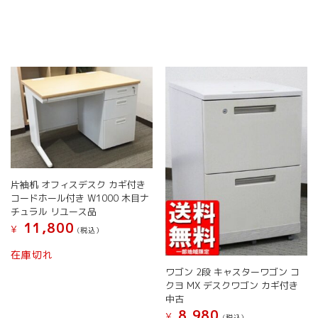
ペ
品
ー
に
ジ
は
か
複
ら
数
選
の
択
バ
で
リ
き
エ
ま
ー
す
シ
ョ
ン
片袖机 オフィスデスク カギ付き
が
コードホール付き W1000 木目ナ
あ
チュラル リユース品
り
11,800
¥
(税込）
ま
す。
在庫切れ
オ
ワゴン 2段 キャスターワゴン コ
プ
クヨ MX デスクワゴン カギ付き
シ
中古
ョ
8,980
¥
(税込）