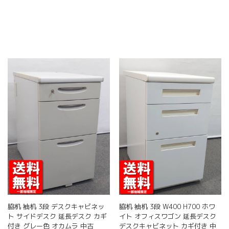
商
商
の
品
品
商
ペ
ペ
品
ー
ー
に
ジ
ジ
は
か
か
複
ら
ら
数
選
選
の
択
択
バ
で
で
リ
き
き
エ
ま
ま
ー
す
す
シ
ョ
ン
が
あ
り
ま
す。
脇机 袖机 3段 デスクキャビネッ
脇机 袖机 3段 W400 H700 ホワ
オ
ト サイドデスク 延長デスク カギ
イト オフィスワゴン 延長デスク
プ
付き グレー色 オカムラ 中古
デスクキャビネット カギ付き 中