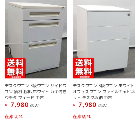
の
の
択
択
バ
バ
で
で
リ
リ
き
き
エ
エ
ま
ま
ー
ー
す
す
シ
シ
ョ
ョ
ン
ン
が
が
あ
あ
り
り
ま
ま
す。
す。
オ
オ
デスクワゴン 3段ワゴン サイドワ
デスクワゴン 3段ワゴン ホワイト
プ
プ
ゴン 袖机 脇机 ホワイト カギ付き
オフィスワゴン ファイルキャビネ
シ
シ
ウチダ フィード 中古
ット デスク収納 中古
ョ
ョ
7,980
7,980
¥
¥
(税込）
(税込）
ン
ン
は
は
こ
こ
在庫切れ
在庫切れ
商
商
の
の
品
品
商
商
ペ
ペ
品
品
ー
ー
に
に