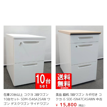
品
品
商
商
ペ
ペ
品
品
ー
ー
に
に
ジ
ジ
は
は
か
か
複
複
ら
ら
数
数
選
選
の
の
択
択
バ
バ
で
で
リ
リ
き
き
エ
エ
ま
ま
ー
ー
す
す
シ
シ
ョ
ョ
ン
ン
が
が
あ
あ
り
り
ま
ま
す。
す。
オ
オ
在庫20台以上 コクヨ 2段ワゴン
美品 脇机 3段ワゴン カギ付き コ
プ
プ
10台セット SDM-IS46A2SAW ワ
クヨ iS SDE-ISN47CASAWN 中古
シ
シ
ゴン デスクワゴン サイドワゴン
15,800
¥
ョ
ョ
(税込）