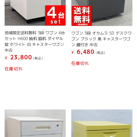
り
あ
ま
り
す。
ま
オ
す。
プ
オ
シ
地域限定送料無料 3段 ワゴン 4台
ワゴン 3段 オカムラ SD デスクワ
プ
ョ
セット H600 袖机 脇机 ダイヤル
ゴン ブラック 黒 キャスターワゴ
シ
ン
錠 ホワイト 白 キャスターワゴン
ン 鍵付き 中古
ョ
は
中古
6,480
¥
(税込）
ン
商
23,800
¥
(税込）
は
こ
品
在庫切れ
こ
商
の
ペ
在庫切れ
の
品
商
ー
商
ペ
品
ジ
品
ー
に
か
に
ジ
は
ら
は
か
複
選
複
ら
数
択
数
選
の
で
の
択
バ
き
バ
で
リ
ま
リ
き
エ
す
エ
ま
ー