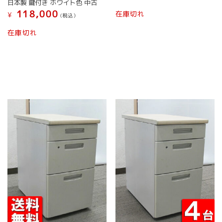
日本製 鍵付き ホワイト色 中古
ン
ン
こ
118,000
在庫切れ
¥
(税込）
は
は
の
商
商
こ
商
在庫切れ
品
品
の
品
ペ
ペ
商
に
ー
ー
品
は
ジ
ジ
に
複
か
か
は
数
ら
ら
複
の
選
選
数
バ
択
択
の
リ
で
で
バ
エ
き
き
リ
ー
ま
ま
エ
シ
す
す
ー
ョ
シ
ン
ョ
が
ン
あ
が
り
あ
ま
り
す。
ま
オ