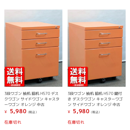
ジ
か
複
複
か
ら
数
数
ら
選
の
の
選
択
バ
バ
択
で
リ
リ
で
き
エ
エ
き
ま
ー
ー
ま
す
シ
シ
す
ョ
ョ
ン
ン
が
が
あ
あ
り
り
ま
ま
す。
す。
オ
オ
3段ワゴン 袖机 脇机 H570 デス
3段ワゴン 袖机 脇机 H570 鍵付
プ
プ
クワゴン サイドワゴン キャスタ
き デスクワゴン キャスターワゴ
シ
シ
ーワゴン オレンジ 中古
ン サイドワゴン オレンジ 中古
ョ
ョ
5,980
5,980
¥
¥
(税込）
(税込）
ン
ン
は
は
こ
こ
在庫切れ
在庫切れ
商
商
の
の