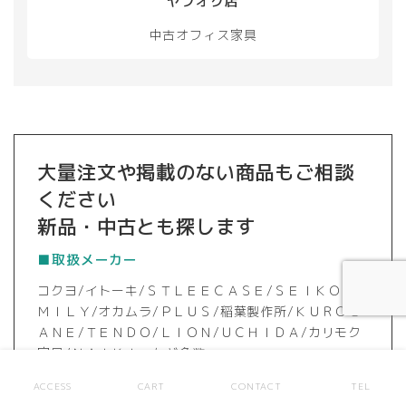
ヤフオク店
中古オフィス家具
大量注文や掲載のない商品もご相談
ください
新品・中古とも探します
■取扱メーカー
コクヨ/イトーキ/ＳＴＬＥＥＣＡＳＥ/ＳＥＩＫＯＦＡ
ＭＩＬＹ/オカムラ/ＰＬＵＳ/稲葉製作所/ＫＵＲＯＧ
ＡＮＥ/ＴＥＮＤＯ/ＬＩＯＮ/ＵＣＨＩＤＡ/カリモク
家具/ＮＡＩＫＩ など多数
ACCESS
CART
CONTACT
TEL