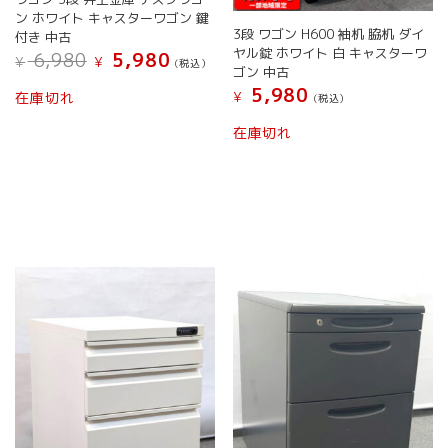
す。
す。
ン ホワイト キャスターワゴン 鍵
オ
オ
3段 ワゴン H600 袖机 脇机 ダイ
付き 中古
プ
プ
ヤル錠 ホワイト 白 キャスターワ
元
現
6,980
5,980
¥
¥
シ
シ
(税込）
ゴン 中古
の
在
ョ
ョ
こ
価
の
5,980
在庫切れ
¥
(税込）
ン
ン
の
格
価
は
は
こ
は
格
商
在庫切れ
商
商
の
¥ 6,980
は
品
品
品
で
¥ 5,980
商
に
し
で
ペ
ペ
品
は
た。
す。
ー
ー
に
複
ジ
ジ
は
数
か
か
複
の
ら
ら
数
バ
選
選
の
リ
択
択
バ
エ
で
で
リ
ー
き
き
エ
シ
ま
ま
ー
ョ
す
す
シ
ン
ョ
が
ン
あ
が