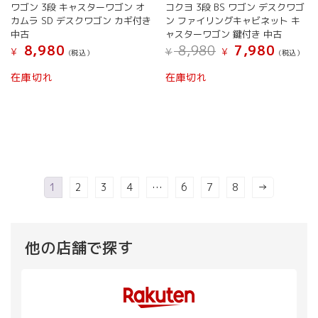
ワゴン 3段 キャスターワゴン オ
コクヨ 3段 BS ワゴン デスクワゴ
プ
カムラ SD デスクワゴン カギ付き
ン ファイリングキャビネット キ
シ
中古
ャスターワゴン 鍵付き 中古
ョ
元
現
8,980
8,980
7,980
¥
¥
¥
(税込）
(税込）
ン
の
在
は
こ
こ
価
の
在庫切れ
在庫切れ
商
の
の
格
価
品
は
格
商
商
¥ 8,980
は
ペ
品
品
で
¥ 7,980
ー
に
に
し
で
ジ
は
は
た。
す。
か
複
複
ら
数
数
選
の
の
1
2
3
4
…
6
7
8
→
択
バ
バ
で
リ
リ
き
エ
エ
ま
ー
ー
他の店舗で探す
す
シ
シ
ョ
ョ
ン
ン
が
が
あ
あ