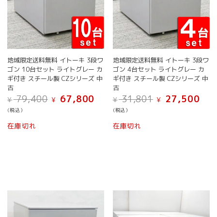
が
あ
り
ま
す。
オ
地域限定送料無料 イトーキ 3段ワ
地域限定送料無料 イトーキ 3段ワ
プ
ゴン 10台セット ライトグレー カ
ゴン 4台セット ライトグレー カ
シ
ギ付き スチール製 CZシリーズ 中
ギ付き スチール製 CZシリーズ 中
ョ
古
古
ン
元
現
元
現
79,400
67,800
31,801
27,500
¥
¥
¥
¥
は
の
在
の
在
(税込）
(税込）
商
価
の
価
の
こ
こ
品
格
価
格
価
在庫切れ
在庫切れ
の
の
ペ
は
格
は
格
¥ 79,400
は
¥ 31,801
は
商
商
ー
で
¥ 67,800
で
¥ 27,
品
品
ジ
し
で
し
で
に
に
か
た。
す。
た。
す。
は
は
ら
複
複
選
数
数
択
の
の
で
バ
バ
き