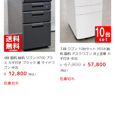
バ
択
ン
リ
で
が
エ
き
あ
ー
ま
り
シ
す
ま
ョ
す。
ン
オ
が
プ
あ
シ
り
３段 ワゴン 10台セット H558 袖
ョ
ま
机 脇机 デスクワゴン 井上金庫 カ
ン
す。
4段 脇机 袖机 ワゴン H700 プラ
ギ付き 中古
は
オ
ス カギ付き ブラック 黒 サイドワ
元
現
67,800
57,800
商
¥
¥
プ
ゴン 中古
の
在
品
(税込）
シ
価
の
12,800
¥
ペ
(税込）
こ
格
価
ョ
在庫切れ
ー
こ
の
は
格
ン
在庫切れ
ジ
の
¥ 67,800
は
商
は
か
で
¥ 57,
商
品
商
ら
し
で
品
に
品
た。
す。
選
に
は
ペ
択
は
複
ー
で
複
数
ジ