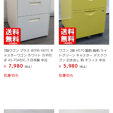
ー
す
シ
シ
ョ
ョ
ン
ン
が
が
あ
あ
り
り
ま
ま
す。
す。
オ
オ
プ
3段ワゴン プラス W395 H615 キ
ワゴン 2段 H570 脇机 袖机 ライ
プ
シ
ャスターワゴン ホワイト カギ付
トグリーン キャスター デスクワ
シ
ョ
き AS-F046SC-3 日本製 中古
ゴン 引き出し 机 オフィス 中古
ョ
ン
7,980
5,980
¥
¥
(税込）
(税込）
ン
は
は
こ
こ
商
在庫切れ
在庫切れ
商
の
の
品
品
商
商
ペ
ペ
品
品
ー
ー
に
に
ジ
ジ
は
は
か
か
複
複
ら
ら
数
数
選
選