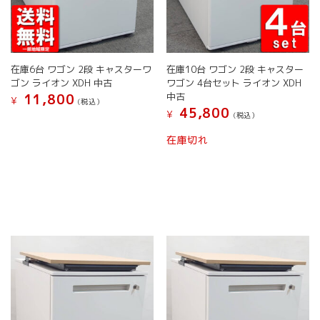
あ
あ
り
り
ま
ま
す。
す。
オ
オ
在庫6台 ワゴン 2段 キャスターワ
在庫10台 ワゴン 2段 キャスター
プ
プ
ゴン ライオン XDH 中古
ワゴン 4台セット ライオン XDH
シ
シ
中古
11,800
¥
ョ
ョ
(税込）
45,800
¥
(税込）
ン
ン
こ
は
は
こ
の
在庫切れ
商
商
の
商
品
品
商
品
ペ
ペ
品
に
ー
ー
に
は
ジ
ジ
は
複
か
か
複
数
ら
ら
数
の
選
選
の
バ
択
択
バ
リ
で
で
リ
エ
き
き
エ
ー
ま
ま
ー
シ
す
す
シ
ョ