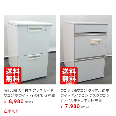
ジ
ジ
は
は
か
か
複
複
ら
ら
数
数
選
選
の
の
択
択
バ
バ
で
で
リ
リ
き
き
エ
エ
ま
ま
ー
ー
す
す
シ
シ
ョ
ョ
ン
ン
が
が
あ
あ
り
り
ま
ま
す。
す。
オ
オ
脇机 2段 カギ付き プラス サイド
ワゴン 3段ワゴン ダイアル錠 ホ
プ
プ
ワゴン ホワイト RY-047D-2 中古
ワイト ハイワゴン デスクワゴン
シ
シ
ファイルキャビネット 中古
8,980
¥
ョ
ョ
(税込）
7,980
¥
(税込）
ン
ン
在庫切れ
は
は
こ