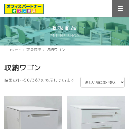
コ
ナ
ン
ビ
テ
ゲ
ン
ー
ツ
シ
取扱商品
へ
ョ
ONLINE SHOP
ス
ン
キ
に
ッ
移
HOME
取扱商品
収納ワゴン
プ
動
収納ワゴン
新
結果の1～50/367を表示しています
し
い
順