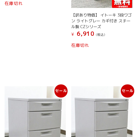
在庫切れ
す。
オ
オ
プ
【訳あり特価】 イトーキ 3段ワゴ
プ
シ
ン ライトグレー カギ付き スチー
シ
ョ
ル製 CZシリーズ
ョ
ン
6,910
¥
(税込）
ン
は
は
商
こ
在庫切れ
商
品
の
品
ペ
商
ペ
ー
品
ー
ジ
に
ジ
か
は
か
ら
複
ら
選
数
選
択
セール
セール
の
択
で
バ
で
き
リ
き
ま
エ
ま
す
ー
す
シ
ョ
ン