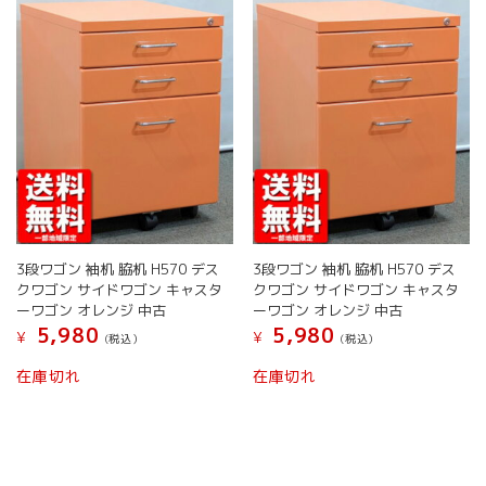
バ
リ
リ
エ
エ
ー
ー
シ
シ
ョ
ョ
ン
ン
が
が
あ
あ
り
り
ま
ま
す。
す。
オ
3段ワゴン 袖机 脇机 H570 デス
3段ワゴン 袖机 脇机 H570 デス
オ
プ
クワゴン サイドワゴン キャスタ
クワゴン サイドワゴン キャスタ
プ
シ
ーワゴン オレンジ 中古
ーワゴン オレンジ 中古
シ
ョ
5,980
5,980
¥
¥
(税込）
(税込）
ョ
ン
ン
は
こ
こ
在庫切れ
在庫切れ
は
商
の
の
商
品
商
商
品
ペ
品
品
ペ
ー
に
に
ー
ジ
は
は