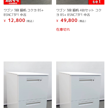
す。
プ
オ
シ
ワゴン 3段 脇机 コクヨ BS+
ワゴン 3段 脇机 4台セット コク
プ
ョ
BSNC73F1 中古
ヨ BS+ BSNC73F1 中古
シ
ン
12,800
49,800
¥
¥
ョ
(税込）
(税込）
は
ン
商
こ
こ
在庫切れ
は
品
の
の
商
ペ
商
商
品
ー
品
品
ペ
ジ
に
に
ー
か
は
は
ジ
ら
複
複
か
選
数
数
ら
択
の
の
選
で
バ
バ
択
き
リ
リ
で
ま
エ
エ
き
す
ー
ー
ま
シ
シ
す
ョ
ョ
ン
ン
が
が