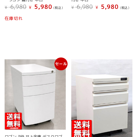
プ
ョ
元
現
元
現
6,980
5,980
6,980
5,980
¥
¥
¥
¥
シ
(税込）
(税込）
ン
の
在
の
在
ョ
は
こ
こ
価
の
価
の
在庫切れ
ン
商
の
の
格
価
格
価
は
は
格
は
格
品
商
商
商
¥ 6,980
は
¥ 6,980
は
ペ
品
品
品
で
¥ 5,980
で
¥ 5,980
ー
に
に
し
で
し
で
ペ
ジ
は
は
た。
す。
た。
す。
ー
か
複
複
ジ
ら
数
数
か
選
セール
の
の
ら
択
バ
バ
選
で
リ
リ
択
き
エ
エ
で
ま
ー
ー
き
す
シ
シ
ま
ョ
ョ
す
ン
ン
が
が
あ
あ
り
り
ま
ま
ワゴン 3段 井上金庫 デスクワゴ