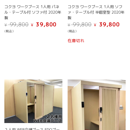
コクヨ ワークブース 1人用 パネ
コクヨ ワークブース 1人用 ソフ
ル・テーブル付 ソファ付 2020年
ァ・テーブル付 半個室型 2020年
製
製
元
現
元
現
99,800
39,800
99,800
39,800
¥
¥
¥
¥
の
在
の
在
(税込）
(税込）
価
の
価
の
格
価
格
価
在庫切れ
は
格
は
格
¥ 99,800
は
¥ 99,800
は
で
¥ 39,800
で
¥ 39,
し
で
し
で
た。
す。
た。
す。
２人用 WEB会議ブース EDOブー