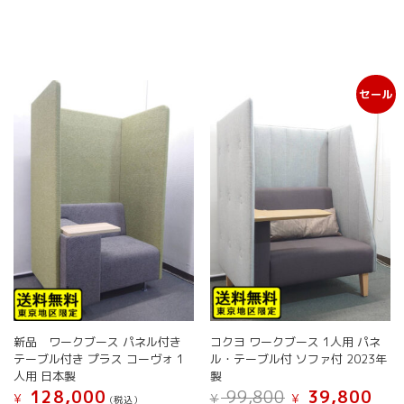
ジ
か
ら
選
択
セール
で
き
ま
す
新品 ワークブース パネル付き
コクヨ ワークブース 1人用 パネ
テーブル付き プラス コーヴォ 1
ル・テーブル付 ソファ付 2023年
人用 日本製
製
元
現
128,000
99,800
39,800
¥
¥
¥
(税込）