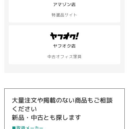
品
品
アマゾン店
ペ
ペ
ー
ー
特選品サイト
ジ
ジ
か
か
ら
ら
選
選
択
択
ヤフオク店
で
で
き
き
中古オフィス家具
ま
ま
す
す
大量注文や掲載のない商品もご相談
ください
新品・中古とも探します
■取扱メーカー