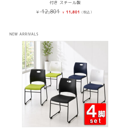
付き スチール製
元
現
12,801
¥
11,801
(税込）
¥
の
在
価
の
格
価
は
格
NEW ARRIVALS
¥ 12,801
は
で
¥ 11,801
し
で
た。
す。