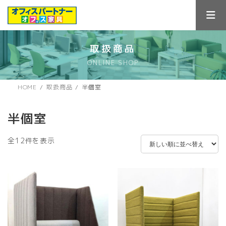
コ
ナ
ン
ビ
テ
ゲ
ン
ー
ツ
シ
取扱商品
へ
ョ
ONLINE SHOP
ス
ン
キ
に
ッ
移
HOME
取扱商品
半個室
プ
動
半個室
新
全12件を表示
し
い
順