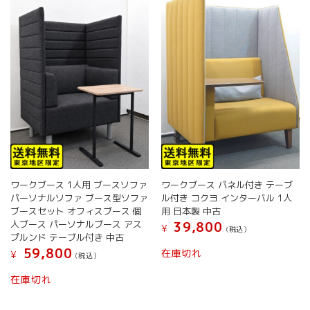
バ
リ
エ
ー
シ
ョ
ン
が
あ
り
ま
す。
オ
ワークブース 1人用 ブースソファ
ワークブース パネル付き テーブ
プ
パーソナルソファ ブース型ソファ
ル付き コクヨ インターバル 1人
シ
ブースセット オフィスブース 個
用 日本製 中古
ョ
人ブース パーソナルブース アス
39,800
¥
(税込）
ン
プルンド テーブル付き 中古
は
59,800
在庫切れ
¥
(税込）
商
品
在庫切れ
ペ
ー