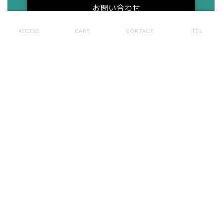
お問い合わせ
ACCESS
CART
CONTACT
TEL
お見積り依頼
（ログイン要）
CALENDAR
2026年 8月
日
月
火
水
木
金
土
26
27
28
29
30
31
1
2
3
4
5
6
7
8
9
10
11
12
13
14
15
16
17
18
19
20
21
22
23
24
25
26
27
28
29
30
31
1
2
3
4
5