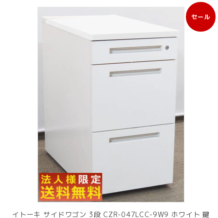
セール
販
売
中
の
商
品
イトーキ サイドワゴン 3段 CZR-047LCC-9W9 ホワイト 鍵