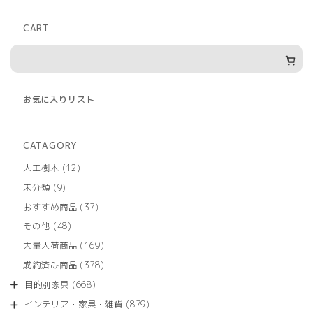
CART
お気に入りリスト
CATAGORY
12
人工樹木
12
個
9
未分類
9
の
個
商
37
おすすめ商品
37
の
品
個
商
48
その他
48
の
品
個
商
169
大量入荷商品
169
の
品
個
商
378
成約済み商品
378
の
品
個
商
668
目的別家具
668
の
品
個
商
879
インテリア・家具・雑貨
879
の