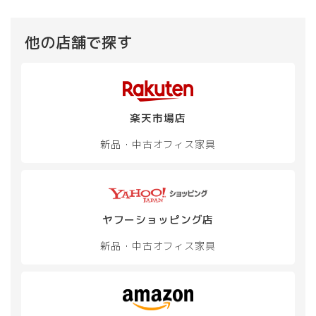
複
複
数
数
の
の
他の店舗で探す
バ
バ
リ
リ
エ
エ
ー
ー
シ
シ
楽天市場店
ョ
ョ
ン
ン
新品・中古
オフィス家具
が
が
あ
あ
り
り
ま
ま
す。
す。
オ
オ
ヤフーショッピング店
プ
プ
新品・中古
オフィス家具
シ
シ
ョ
ョ
ン
ン
は
は
商
商