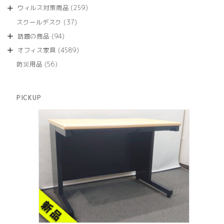
品
個
商
259
ウィルス対策商品
259
の
品
個
商
37
スクールデスク
37
の
品
個
商
94
話題の商品
94
の
品
個
商
4589
オフィス家具
4589
の
品
個
商
56
防災用品
56
の
品
個
商
の
品
商
PICKUP
品