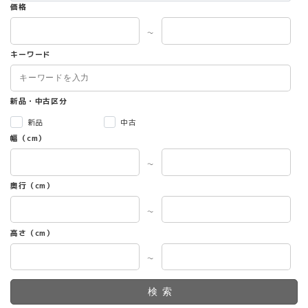
価格
～
キーワード
新品・中古区分
新品
中古
幅（cm）
～
奥行（cm）
～
高さ（cm）
～
検索