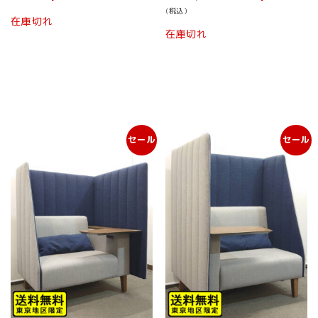
の
在
(税込）
価
の
在庫切れ
格
価
在庫切れ
は
格
¥ 99,800
は
で
¥ 39,
し
で
た。
す。
セール
セール