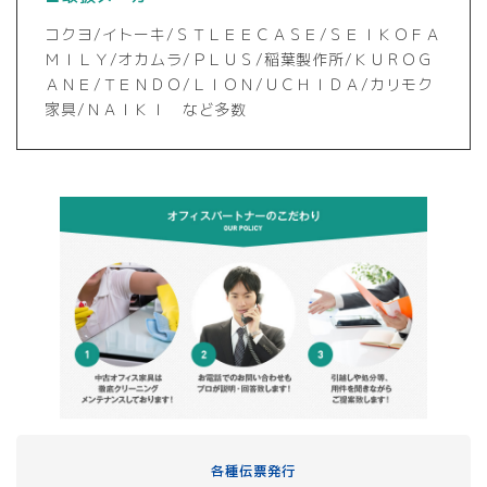
コクヨ/イトーキ/ＳＴＬＥＥＣＡＳＥ/ＳＥＩＫＯＦＡ
ＭＩＬＹ/オカムラ/ＰＬＵＳ/稲葉製作所/ＫＵＲＯＧ
ＡＮＥ/ＴＥＮＤＯ/ＬＩＯＮ/ＵＣＨＩＤＡ/カリモク
家具/ＮＡＩＫＩ など多数
各種伝票発行