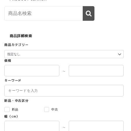
エ
ー
シ
ョ
ン
が
商品詳細検索
あ
り
商品カテゴリー
ま
す。
オ
価格
プ
シ
～
ョ
キーワード
ン
は
商
新品・中古区分
品
ペ
新品
中古
ー
幅（cm）
ジ
か
～
ら