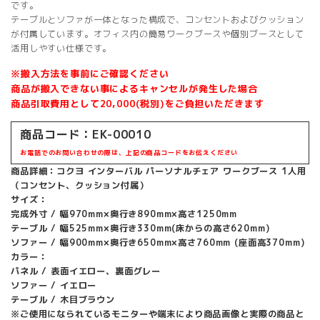
です。
テーブルとソファが一体となった構成で、コンセントおよびクッション
が付属しています。オフィス内の簡易ワークブースや個別ブースとして
活用しやすい仕様です。
※搬入方法を事前にご確認ください
商品が搬入できない事によるキャンセルが発生した場合
商品引取費用として20,000(税別)をご負担いただきます
商品コード：EK-00010
お電話でのお問い合わせの際は、上記の商品コードをお伝えください
商品詳細：コクヨ インターバル パーソナルチェア ワークブース 1人用
（コンセント、クッション付属）
サイズ：
完成外寸 / 幅970mm×奥行き890mm×高さ1250mm
テーブル / 幅525mm×奥行き330mm(床からの高さ620mm)
ソファー / 幅900mm×奥行き650mm×高さ760mm (座面高370mm)
カラー：
パネル / 表面イエロー、裏面グレー
ソファー / イエロー
テーブル / 木目ブラウン
※ご使用になられているモニターや端末により商品画像と実際の商品と