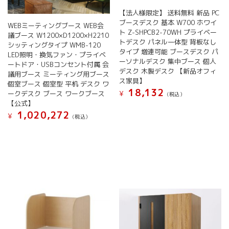
吸
【法人様限定】 送料無料 新品 PC
排
ブースデスク 基本 W700 ホワイ
WEBミーティングブース WEB会
気
ト Z-SHPCB2-70WH プライベー
議ブース W1200×D1200×H2210
フ
トデスク パネル一体型 背板なし
シッティングタイプ WMB-120
ァ
タイプ 増連可能 ブースデスク パ
LED照明・換気ファン・プライベ
ン・
ーソナルデスク 集中ブース 個人
ートドア・USBコンセント付属 会
2
デスク 木製デスク 【新品オフィ
議用ブース ミーティング用ブース
口
ス家具】
個室ブース 個室型 平机 デスク ワ
ス
18,132
¥
ークデスク ブース ワークブース
(税込）
イ
【公式】
ッ
1,020,272
¥
(税込）
チ・
六
角
レ
ン
チ
付
属
ミ
ー
テ