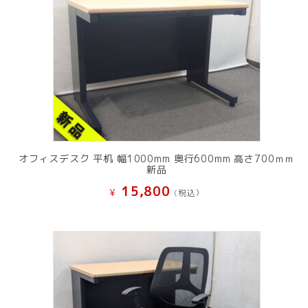
オフィスデスク 平机 幅1000mm 奥行600mm 高さ700ｍｍ
新品
15,800
¥
(税込）