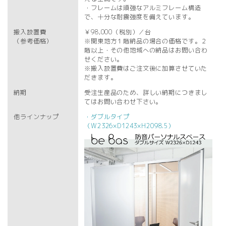
・フレームは頑強なアルミフレーム構造
で、十分な耐震強度を備えています。
搬入設置費
￥98,000（税別）／台
（参考価格）
※関東地方１階納品の場合の価格です。２
階以上・その他地域への納品はお問い合わ
せください。
※搬入設置費はご注文後に加算させていた
だきます。
納期
受注生産品のため、詳しい納期につきまし
てはお問い合わせ下さい。
他ラインナップ
・ダブルタイプ
（W2326×D1243×H2098.5）