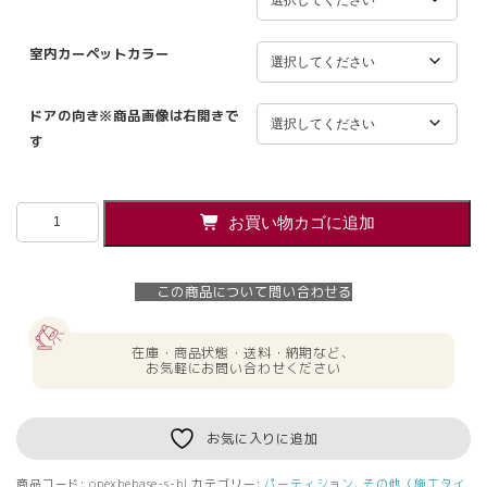
室内カーペットカラー
ドアの向き※商品画像は右開きで
す
防
お買い物カゴに追加
音
パ
ー
この商品について問い合わせる
ソ
ナ
ル
在庫・商品状態・送料・納期など、
ス
お気軽にお問い合わせください
ペ
ー
ス
お気に入りに追加
W1243×D1243×H2098.5
シ
商品コード:
opexbebase-s-bl
カテゴリー:
パーティション
,
その他（施工タイ