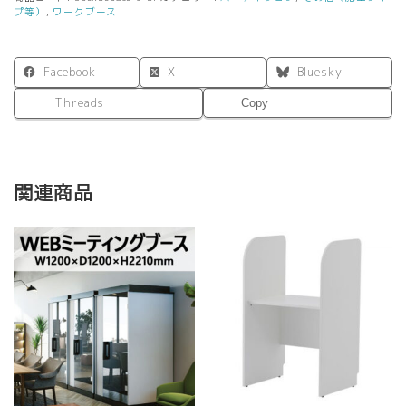
ン
プ等）
,
ワークブース
グ
ル
薄
Facebook
X
Bluesky
型
LED
Threads
Copy
照
明・
3
口
関連商品
コ
ン
セ
ン
ト・
床
保
護
マ
ッ
ト・
静
音