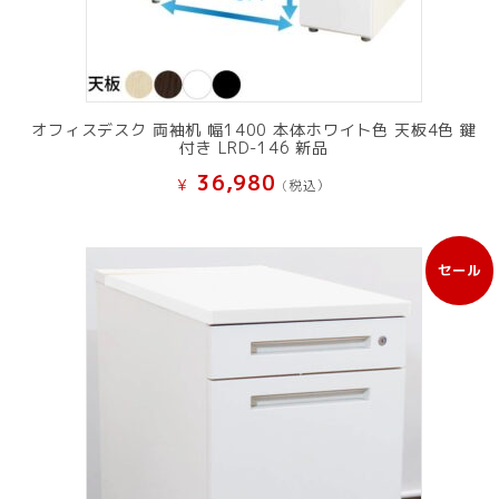
オフィスデスク 両袖机 幅1400 本体ホワイト色 天板4色 鍵
付き LRD-146 新品
36,980
¥
(税込）
セール
販
売
中
の
商
品