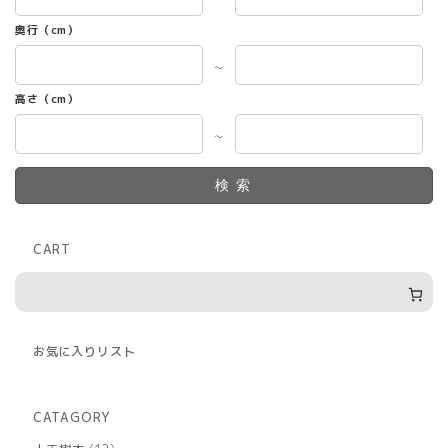
ジ
奥行（cm）
か
ら
～
選
択
高さ（cm）
で
き
～
ま
す
検索
CART
お気に入りリスト
CATAGORY