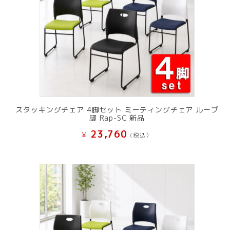
スタッキングチェア 4脚セット ミーティングチェア ループ
脚 Rap-SC 新品
23,760
¥
(税込）