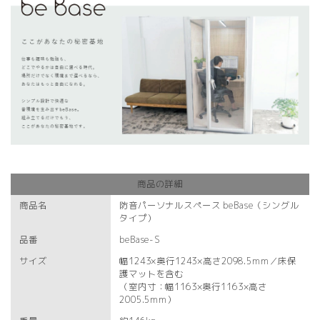
商品の詳細
商品名
防音パーソナルスペース beBase（シングル
タイプ）
品番
beBase-S
サイズ
幅1243×奥行1243×高さ2098.5mm／床保
護マットを含む
（室内寸：幅1163×奥行1163×高さ
2005.5mm）