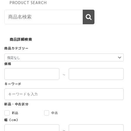
ブ
の
PRODUCT SEARCH
ー
バ
ス
リ
ワ
エ
ー
ー
ク
シ
ブ
ョ
商品詳細検索
ー
ン
ス
が
商品カテゴリー
beBase
あ
ビ
り
価格
ー
ま
ベ
す。
～
イ
オ
ス
プ
キーワード
個
シ
ョ
ン
新品・中古区分
は
商
新品
中古
品
幅（cm）
ペ
ー
～