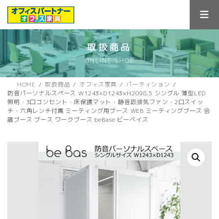
コ
ナ
ン
ビ
テ
ゲ
ン
ー
ツ
シ
取扱商品
へ
ョ
ONLINE SHOP
ス
ン
キ
に
ッ
移
HOME
取扱商品
オフィス家具
パーティション
プ
動
防音パーソナルスペース W1243×D1243×H2098.5 シングル 薄型LED
照明・3口コンセント・床保護マット・静音吸排気ファン・2口スイッ
チ・六角レンチ付属 ミーティング用ブース WEB ミーティングブース 会
議ブース ブース ワークブース beBase ビーベイス