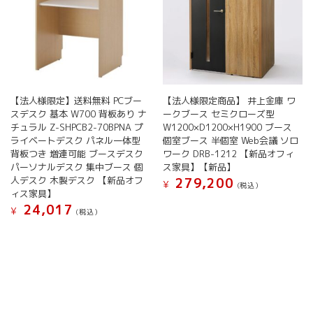
ィ
ン
グ
用
ブ
ー
ス
【法人様限定】送料無料 PCブー
【法人様限定商品】 井上金庫 ワ
WEB
スデスク 基本 W700 背板あり ナ
ークブース セミクローズ型
ミ
チュラル Z-SHPCB2-70BPNA プ
W1200×D1200×H1900 ブース
ー
ライベートデスク パネル一体型
個室ブース 半個室 Web会議 ソロ
テ
背板つき 増連可能 ブースデスク
ワーク DRB-1212 【新品オフィ
ィ
パーソナルデスク 集中ブース 個
ス家具】【新品】
ン
人デスク 木製デスク 【新品オフ
279,200
¥
(税込）
グ
ィス家具】
ブ
こ
24,017
¥
(税込）
ー
の
ス
商
会
品
議
に
ブ
は
ー
複
ス
数