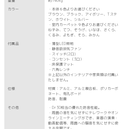
重量
約146kg
カラー
・本体６色よりお選びください
ブラウン、ブラック、アイボリー、Tステ
ン、ホワイト、シルバー
・室内カーペット９色よりお選びください
ねずみ、てつ、ぞうげ、いなほ、さくら、
くるみ、よもぎ、そら、みかん
付属品
・薄型LED照明
・静音吸排気ファン
・スイッチ(2口)
・コンセント（3口）
・床保護マット
・六角レンチ
※上記以外のインテリアや家具類は付属い
たしません。
仕様
材質：アルミ、アルミ複合板、ポリカーボ
ネート、有孔ボード
防音、耐震
その他
・Dr30相当の優れた防音性能。
・周囲の音を気にせずにテレワークやオン
ラインミーティングができ、楽器の演奏・
動画配信等、周囲への騒音を気にせずに使
える空間です。