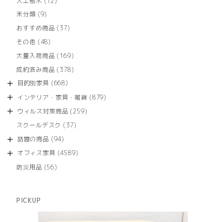
12
人工樹木
12
個
9
未分類
9
の
個
商
37
おすすめ商品
37
の
品
個
商
48
その他
48
の
品
個
商
169
大量入荷商品
169
の
品
個
商
378
成約済み商品
378
の
品
個
商
668
目的別家具
668
の
品
個
商
879
インテリア・家具・雑貨
879
の
品
個
商
259
ウィルス対策商品
259
の
品
個
商
37
スクールデスク
37
の
品
個
商
94
話題の商品
94
の
品
個
商
4589
オフィス家具
4589
の
品
個
商
56
防災用品
56
の
品
個
商
の
品
商
PICKUP
品