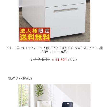
イトーキ サイドワゴン 3段 CZR-047LCC-9W9 ホワイト 鍵
付き スチール製
元
現
12,801
¥
11,801
(税込）
¥
の
在
価
の
格
価
は
格
NEW ARRIVALS
¥ 12,801
は
で
¥ 11,801
し
で
た。
す。