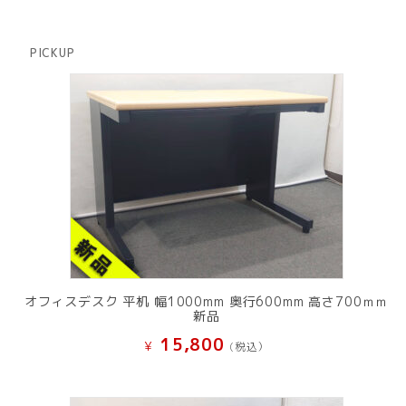
品
個
商
の
品
商
PICKUP
品
オフィスデスク 平机 幅1000mm 奥行600mm 高さ700ｍｍ
新品
15,800
¥
(税込）