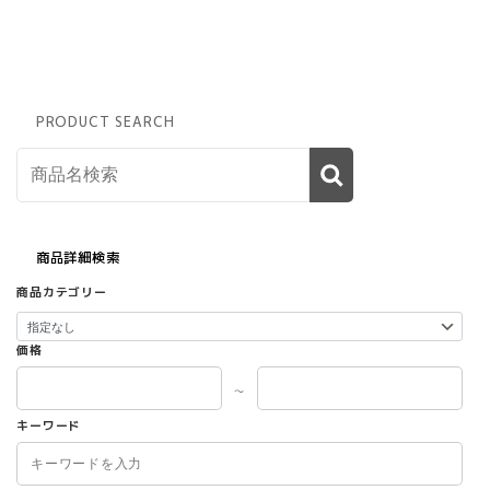
個
室
設
計
個
PRODUCT SEARCH
室
型
ブ
ー
ス
平
机
商品詳細検索
デ
商品カテゴリー
ス
ク
ワ
価格
ー
ク
～
デ
キーワード
ス
ク
テ