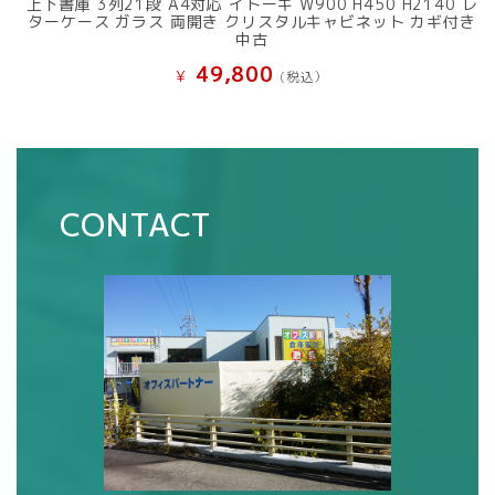
上下書庫 3列21段 A4対応 イトーキ W900 H450 H2140 レ
ターケース ガラス 両開き クリスタルキャビネット カギ付き
中古
49,800
¥
(税込）
CONTACT