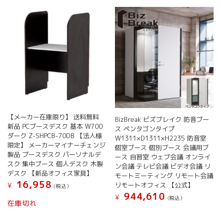
ー
ス
会
議
用
ブ
ー
ス
ミ
ー
テ
ィ
【メーカー在庫限り】 送料無料
ン
BizBreak ビズブレイク 防音ブー
新品 PCブースデスク 基本 W700
グ
ス ペンタゴンタイプ
ダーク Z-SHPCB-70DB 【法人様
W1311×D1311×H2235 防音室
用
限定】 メーカーマイナーチェンジ
個室ブース 個別ブース 会議用ブ
ブ
製品 ブースデスク パーソナルデ
ース 自習室 ウェブ会議 オンライ
ー
スク 集中ブース 個人デスク 木製
ン会議 テレビ会議 ビデオ会議 リ
ス
デスク 【新品オフィス家具】
モートミーティング リモート会議
会
16,958
リモートオフィス 【公式】
¥
(税込）
議
944,610
¥
ル
(税込）
在庫切れ
ー
ム