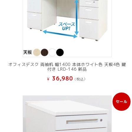
オフィスデスク 両袖机 幅1400 本体ホワイト色 天板4色 鍵
付き LRD-146 新品
36,980
¥
(税込）
セール
販
売
中
の
商
品