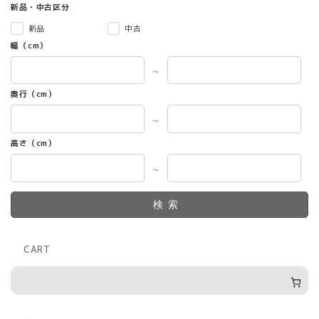
レ
新品・中古区分
ワ
新品
中古
ー
ク
幅（cm）
デ
～
ス
ク
奥行（cm）
個
～
高さ（cm）
～
検索
CART