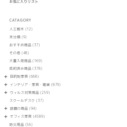
お気に入りリスト
CATAGORY
12
人工樹木
12
個
9
未分類
9
の
個
商
37
おすすめ商品
37
の
品
個
商
48
その他
48
の
品
個
商
169
大量入荷商品
169
の
品
個
商
378
成約済み商品
378
の
品
個
商
668
目的別家具
668
の
品
個
商
879
インテリア・家具・雑貨
879
の
品
個
商
259
ウィルス対策商品
259
の
品
個
商
37
スクールデスク
37
の
品
個
商
94
話題の商品
94
の
品
個
商
4589
オフィス家具
4589
の
品
個
商
56
防災用品
56
の