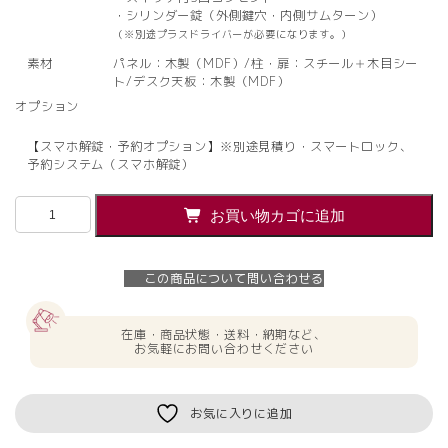
・シリンダー錠（外側鍵穴・内側サムターン）
（※別途プラスドライバーが必要になります。）
素材
パネル：木製（MDF）/柱・扉：スチール＋木目シー
ト/デスク天板：木製（MDF）
オプション
【スマホ解錠・予約オプション】※別途見積り・スマートロック、
予約システム（スマホ解錠）
１
お買い物カゴに追加
人
用
WEB
この商品について問い合わせる
会
議
ブ
在庫・商品状態・送料・納期など、
ー
お気軽にお問い合わせください
ス
EDO
ブ
お気に入りに追加
ー
ス