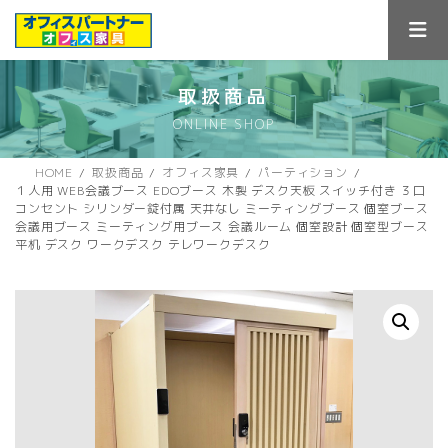
コ
ナ
ン
ビ
テ
ゲ
ン
ー
ツ
シ
取扱商品
へ
ョ
ONLINE SHOP
ス
ン
キ
に
ッ
移
HOME
取扱商品
オフィス家具
パーティション
プ
動
１人用 WEB会議ブース EDOブース 木製 デスク天板 スイッチ付き ３口
コンセント シリンダー錠付属 天井なし ミーティングブース 個室ブース
会議用ブース ミーティング用ブース 会議ルーム 個室設計 個室型ブース
平机 デスク ワークデスク テレワークデスク