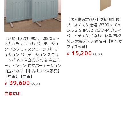
ン
ダ
ー
【法人様限定商品】送料無料 PC
錠
ブースデスク 増連 W700 ナチュ
付
ラル Z-SHPCB2-70ADNA プライ
属
ベートデスク パネル一体型 背板
天
【店頭引き渡し限定】 2枚セット
なし 木製デスク 連結用 【新品オ
井
オカムラ マッフル パーテーショ
フィス家具】
な
ン インテリアスクリーン パーテ
15,200
¥
し
(税込）
ィション パーテーション スクリ
ミ
ーンパネル 自立式 脚付き 自立パ
ー
ーティション 自立パーテーション
自立パネル 【中古オフィス家具】
テ
【中古】【中古】
ィ
39,600
ン
¥
(税込）
グ
在庫切れ
ブ
ー
ス
個
室
ブ