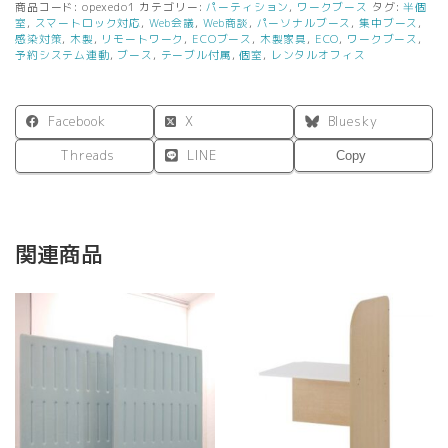
商品コード:
opexedo1
カテゴリー:
パーティション
,
ワークブース
タグ:
半個
木
室
,
スマートロック対応
,
Web会議
,
Web商談
,
パーソナルブース
,
集中ブース
,
製
感染対策
,
木製
,
リモートワーク
,
ECOブース
,
木製家具
,
ECO
,
ワークブース
,
予約システム連動
,
ブース
,
テーブル付属
,
個室
,
レンタルオフィス
デ
ス
ク
天
Facebook
X
Bluesky
板
Threads
LINE
ス
Copy
イ
ッ
チ
付
関連商品
き
３
口
コ
ン
セ
ン
ト
シ
リ