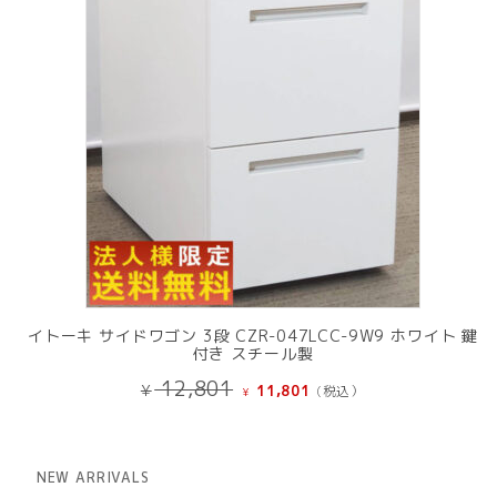
イトーキ サイドワゴン 3段 CZR-047LCC-9W9 ホワイト 鍵
付き スチール製
元
現
12,801
¥
11,801
(税込）
¥
の
在
価
の
格
価
は
格
NEW ARRIVALS
¥ 12,801
は