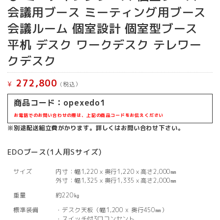
会議用ブース ミーティング用ブース
会議ルーム 個室設計 個室型ブース
平机 デスク ワークデスク テレワー
クデスク
272,800
¥
(税込）
商品コード：opexedo1
お電話でのお問い合わせの際は、上記の商品コードをお伝えください
※別途配送組立費がかります。詳しくはお問い合わせ下さい。
EDOブース(1人用Sサイズ)
サイズ
内寸：幅1,220ｘ奥行1,220ｘ高さ2,000㎜
外寸：幅1,325ｘ奥行1,335ｘ高さ2,000㎜
重量
約220㎏
標準装備
・デスク天板（幅1,200 x 奥行450㎜）
・スイッチ付3口コンセント