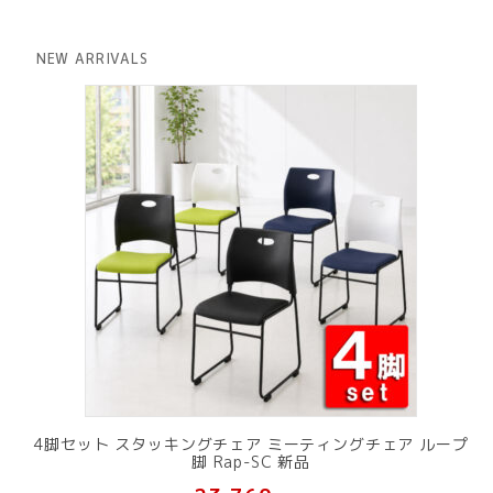
価
の
格
価
は
格
NEW ARRIVALS
¥ 12,801
は
で
¥ 11,801
し
で
た。
す。
4脚セット スタッキングチェア ミーティングチェア ループ
脚 Rap-SC 新品