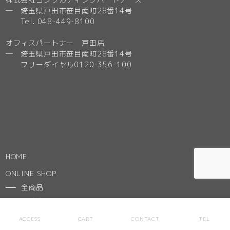
─ 埼玉県戸田市笹目南町28番14号
Tel. 048-449-8100
オフィスパートナー 戸田店
─ 埼玉県戸田市笹目南町28番14号
フリーダイヤル0120-356-100
HOME
ONLINE SHOP
全商品
おすすめ商品
オフィス家具
ACCESS
CART
CONTACT
TEL
インテリア・家具・雑貨