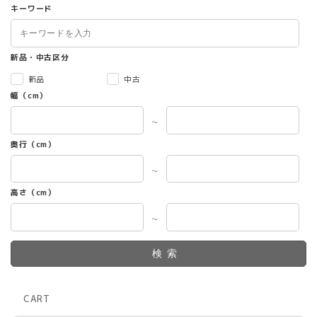
キーワード
新品・中古区分
新品
中古
幅（cm）
～
奥行（cm）
～
高さ（cm）
～
検索
CART