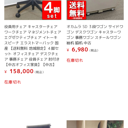
役員用チェア キャスターチェア
オカムラ SD ３段ワゴン サイドワ
ワークチェア マネジメントチェア
ゴン デスクワゴン キャスターワ
エグゼクティブチェア イトーキ
ゴン 事務ワゴン スチールワゴン
スピーナ エラストマーバック 国
袖机 脇机 中古
産 【送料無料 地域限定】４脚セ
6,980
¥
(税込）
ット オフィスチェア デスクチェ
こ
ア 事務チェア 役員チェア 肘付き
在庫切れ
の
【中古オフィス家具】【中古】
商
158,000
¥
(税込）
品
に
在庫切れ
は
複
数
の
バ
リ
エ
ー