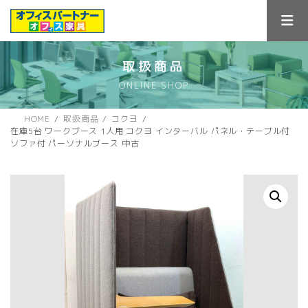
コ
ナ
ン
ビ
テ
ゲ
ン
ー
ツ
シ
取扱商品
へ
ョ
ONLINE SHOP
ス
ン
キ
に
ッ
移
HOME
取扱商品
コクヨ
プ
動
在庫5台 ワークブース 1人用 コクヨ インターバル パネル・テーブル付
ソファ付 パーソナルブース 中古