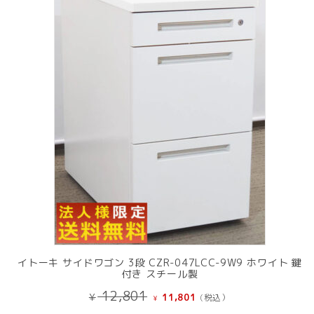
中
の
商
品
イトーキ サイドワゴン 3段 CZR-047LCC-9W9 ホワイト 鍵
付き スチール製
元
現
12,801
¥
11,801
(税込）
¥
の
在