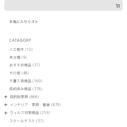
お気に入りリスト
CATAGORY
12
人工樹木
12
個
9
未分類
9
の
個
商
37
おすすめ商品
37
の
品
個
商
48
その他
48
の
品
個
商
169
大量入荷商品
169
の
品
個
商
378
成約済み商品
378
の
品
個
商
668
目的別家具
668
の
品
個
商
879
インテリア・家具・雑貨
879
の
品
個
商
259
ウィルス対策商品
259
の
品
個
商
37
スクールデスク
37
の
品
個