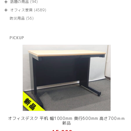
商
94
話題の商品
94
の
品
個
商
4589
オフィス家具
4589
の
品
個
商
56
防災用品
56
の
品
個
商
の
品
商
PICKUP
品
オフィスデスク 平机 幅1000mm 奥行600mm 高さ700ｍｍ
新品