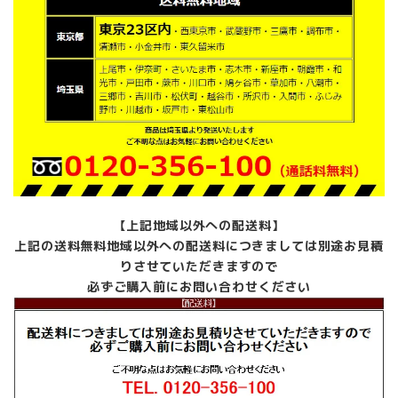
ー
ブ
ル
付
ソ
フ
ァ
付
パ
ー
ソ
ナ
【上記地域以外への配送料】
ル
ブ
上記の送料無料地域以外への配送料につきましては別途お見積
ー
りさせていただきますので
ス
必ずご購入前にお問い合わせください
中
古
個