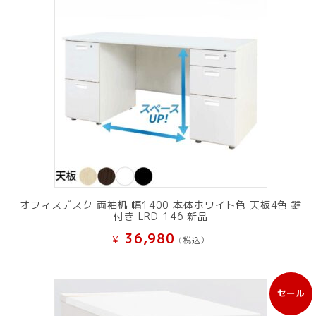
オフィスデスク 両袖机 幅1400 本体ホワイト色 天板4色 鍵
付き LRD-146 新品
36,980
¥
(税込）
セール
販
売