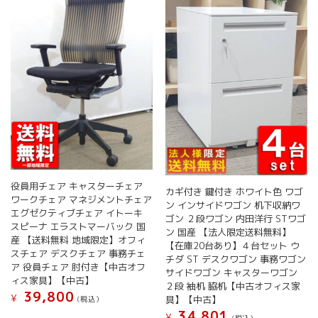
シ
ョ
ン
が
あ
り
ま
す。
オ
プ
シ
ョ
ン
役員用チェア キャスターチェア
カギ付き 鍵付き ホワイト色 ワゴ
は
ワークチェア マネジメントチェア
ン インサイドワゴン 机下収納ワ
商
エグゼクティブチェア イトーキ
ゴン ２段ワゴン 内田洋行 STワゴ
品
スピーナ エラストマーバック 国
ン 国産 【法人限定送料無料】
ペ
産 【送料無料 地域限定】オフィ
【在庫20台あり】４台セット ウ
ー
スチェア デスクチェア 事務チェ
チダ ST デスクワゴン 事務ワゴン
ジ
ア 役員チェア 肘付き【中古オフ
サイドワゴン キャスターワゴン
か
ィス家具】【中古】
２段 袖机 脇机【中古オフィス家
ら
39,800
¥
具】【中古】
(税込）
選
34,801
¥