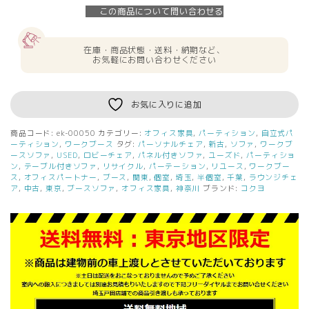
台
この商品について問い合わせる
ワ
ー
ク
在庫・商品状態・送料・納期など、
ブ
お気軽にお問い合わせください
ー
ス
1
お気に入りに追加
人
用
商品コード:
ek-00050
カテゴリー:
オフィス家具
,
パーティション
,
自立式パ
コ
ーティション
,
ワークブース
タグ:
パーソナルチェア
,
新古
,
ソファ
,
ワークブ
ク
ースソファ
,
USED
,
ロビーチェア
,
パネル付きソファ
,
ユーズド
,
パーティショ
ン
,
テーブル付きソファ
,
リサイクル
,
パーテーション
,
リユース
,
ワークブー
ヨ
ス
,
オフィスパートナー
,
ブース
,
関東
,
個室
,
埼玉
,
半個室
,
千葉
,
ラウンジチェ
イ
ア
,
中古
,
東京
,
ブースソファ
,
オフィス家具
,
神奈川
ブランド:
コクヨ
ン
タ
ー
バ
ル
パ
ネ
ル・
テ