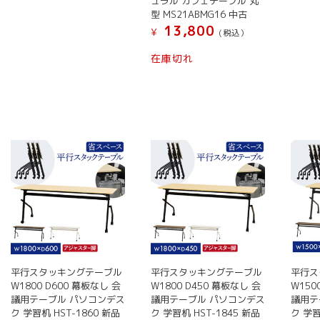
ュラル カフェテーブル 丸
選
の
選
り
り
型 MS21ABMG16 中古
択
商
択
ま
ま
13,800
¥
(税込）
で
品
で
す。
す。
き
に
き
こ
在庫切れ
オ
オ
ま
は
ま
の
プ
プ
す
複
す
商
シ
シ
数
品
ョ
ョ
の
に
ン
ン
バ
は
は
は
リ
複
商
商
エ
数
品
品
ー
の
ペ
ペ
シ
バ
ー
ー
ョ
リ
ジ
ジ
ン
エ
か
か
が
ー
ら
ら
あ
シ
平行スタッキングテーブル
平行スタッキングテーブル
平行ス
選
選
り
ョ
W1800 D600 幕板なし 会
W1800 D450 幕板なし 会
W150
択
択
ま
ン
議用テーブル パソコンデス
議用テーブル パソコンデス
議用テ
で
で
ク 学習机 HST-1860 新品
ク 学習机 HST-1845 新品
ク 学習
す。
が