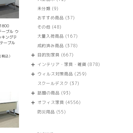
個
9
未分類
9
の
個
商
37
おすすめ商品
37
の
品
個
800
商
48
その他
48
の
テーブル ウ
品
個
商
167
大量入荷商品
167
タッキングテ
の
品
個
クテーブル
商
378
成約済み商品
378
の
品
個
商
667
目的別家具
667
(税込）
の
品
個
商
878
インテリア・家具・雑貨
878
の
品
個
商
259
ウィルス対策商品
259
の
品
個
商
37
スクールデスク
37
の
品
個
商
93
話題の商品
93
の
品
個
商
4556
オフィス家具
4556
の
品
個
商
55
防災用品
55
の
品
個
商
の
品
商