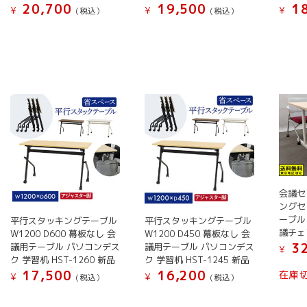
き
き
20,700
19,500
18
オ
あ
¥
¥
¥
(税込）
(税込）
ま
ま
プ
り
こ
こ
こ
す
す
シ
ま
の
の
の
ョ
す。
商
商
商
ン
オ
品
品
品
は
プ
に
に
に
商
シ
は
は
は
品
ョ
複
複
複
ペ
ン
数
数
数
ー
は
の
の
の
ジ
商
バ
バ
バ
か
品
リ
リ
リ
会議セ
ら
ペ
エ
エ
エ
ングセ
選
ー
ー
ー
ー
ーブル
平行スタッキングテーブル
平行スタッキングテーブル
択
ジ
議チェ
シ
シ
シ
W1200 D600 幕板なし 会
W1200 D450 幕板なし 会
で
32
か
議用テーブル パソコンデス
議用テーブル パソコンデス
ョ
ョ
ョ
¥
ク 学習机 HST-1260 新品
ク 学習机 HST-1245 新品
き
ら
ン
ン
ン
17,500
16,200
在庫
¥
¥
ま
選
(税込）
(税込）
が
が
が
す
択
こ
こ
あ
あ
あ