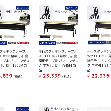
タッキングテーブル
平行スタッキングテーブル
平行スタッキン
0 D600 幕板付き 会
W1800 D450 幕板付き 会
W1500 D600
ーブル パソコンデス
議用テーブル パソコンデス
議用テーブル 
机 HST-1860M 新
ク 学習机 HST-1845M 新
ク 学習机 HST-
品
品
,839
23,399
22,336
¥
¥
(税込）
(税込）
こ
こ
の
の
商
商
品
品
に
に