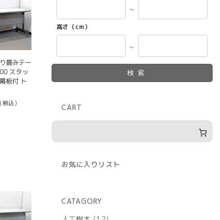
～
高さ（cm）
～
折り畳みテー
600 スタッ
検索
幕板付 ト
(税込）
CART
お気に入りリスト
CATAGORY
12
人工樹木
12