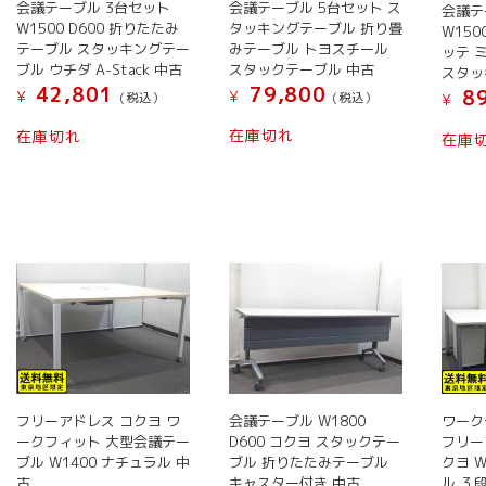
会議テーブル 5台セット ス
会議テーブル 3台セット
会議テ
エ
エ
商
商
商
タッキングテーブル 折り畳
W1500 D600 折りたたみ
W150
ー
ー
品
品
品
みテーブル トヨスチール
テーブル スタッキングテー
ッテ 
スタックテーブル 中古
ブル ウチダ A-Stack 中古
シ
シ
ペ
ペ
ペ
スタッ
79,800
42,801
89
ョ
ョ
¥
ー
ー
ー
¥
(税込）
(税込）
¥
ン
ン
ジ
ジ
ジ
こ
こ
在庫切れ
在庫切れ
在庫
が
が
か
か
か
の
の
あ
あ
ら
ら
ら
商
商
り
り
選
選
選
品
品
ま
ま
択
択
択
に
に
す。
す。
で
で
で
は
は
オ
オ
き
き
き
複
複
プ
プ
ま
ま
ま
数
数
シ
シ
す
す
す
の
の
ョ
ョ
バ
バ
ン
ン
リ
リ
は
は
エ
エ
商
商
フリーアドレス コクヨ ワ
会議テーブル W1800
ワーク
ー
ー
ークフィット 大型会議テー
D600 コクヨ スタックテー
フリー
品
品
シ
シ
ブル W1400 ナチュラル 中
ブル 折りたたみテーブル
クヨ 
ペ
ペ
ョ
ョ
古
キャスター付き 中古
ル ３