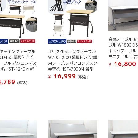
は
は
複
複
数
数
の
の
バ
バ
リ
リ
会議テーブル 
エ
エ
ブル W1800 D
ー
ー
キングテーブル 
タッキングテーブル
平行スタッキングテーブル
ヨスチール 中古
シ
シ
0 D450 幕板付き 会
W700 D500 幕板付き 会議
16,800
ーブル パソコンデス
用テーブル パソコンデスク
ョ
ョ
¥
机 HST-1245M 新
学習机 HST-7050M 新品
ン
ン
こ
16,999
¥
(税込）
が
が
の
,789
(税込）
こ
あ
あ
商
の
り
り
品
商
ま
ま
に
品
す。
す。
は
に
オ
オ
複
は
プ
プ
数
複
シ
シ
の
数
ョ
ョ
バ