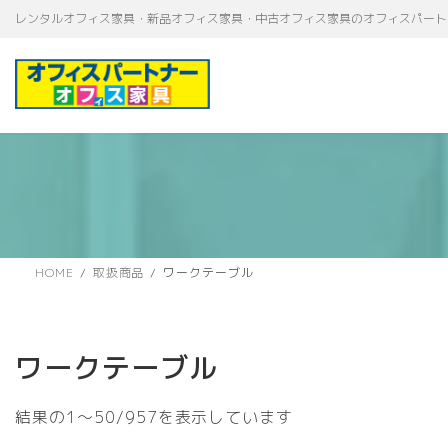
コ
ナ
レンタルオフィス家具・新品オフィス家具・中古オフィス家具のオフィスパート
ン
ビ
テ
ゲ
ン
ー
ツ
シ
へ
ョ
ス
ン
キ
に
ッ
移
プ
動
HOME
取扱商品
ワークテーブル
ワークテーブル
新
結果の1～50/957を表示しています
し