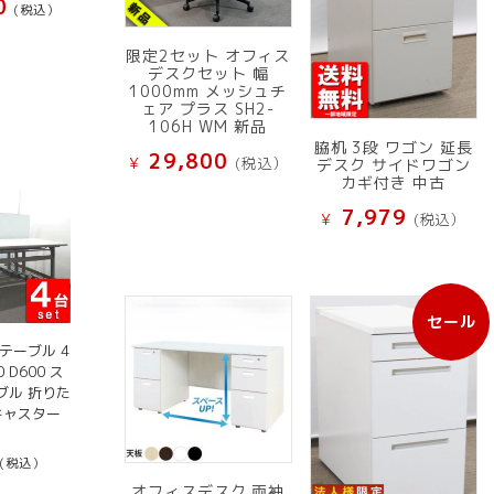
0
(税込）
限定2セット オフィス
デスクセット 幅
1000mm メッシュチ
ェア プラス SH2-
106H WM 新品
脇机 3段 ワゴン 延長
29,800
¥
(税込）
デスク サイドワゴン
カギ付き 中古
7,979
¥
(税込）
セール
販
テーブル 4
売
 D600 ス
中
ブル 折りた
の
キャスター
商
品
(税込）
オフィスデスク 両袖