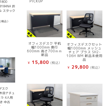
PICKUP
800
品
8184NA 折
ル スタック
(税込）
オフィスデスク 平机
オフィスデスクセット
幅1000mm 奥行
幅1000mm メッシュ
600mm 高さ700ｍｍ
チェア プラス SH2-
新品
106H WM 新品未使用
品
15,800
¥
(税込）
29,800
¥
(税込）
デスク
0 木目ナチュ
エラ 4人用
き 中古