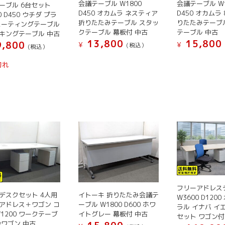
商
ー
会議テーブル W1800
ペ
会議テーブル W1
ーブル 6台セット
エ
品
D450 オカムラ ネスティア
D450 オカムラ 
シ
0 D450 ウチダ プラ
ー
ー
折りたたみテーブル スタッ
りたたみテーブ
ペ
ミーティングテーブル
ョ
ジ
クテーブル 幕板付 中古
テーブル 中古
シ
キングテーブル 中古
ー
ン
か
13,800
15,800
,800
ョ
¥
¥
(税込）
ジ
(税込）
が
ら
ン
こ
こ
か
こ
あ
選
切れ
が
の
の
ら
の
り
択
あ
商
商
選
商
ま
で
り
品
品
択
品
す。
き
ま
に
に
で
に
オ
ま
す。
は
は
き
は
プ
す
オ
複
複
ま
複
シ
プ
数
数
す
数
ョ
シ
の
の
の
ン
ョ
バ
バ
バ
は
ン
リ
リ
リ
商
は
エ
エ
エ
品
フリーアドレス
商
デスクセット 4人用
イトーキ 折りたたみ会議テ
ー
ー
W3600 D120
ー
ペ
アドレス＋ワゴン コ
ーブル W1800 D600 ホワ
品
ラル イナバ イ
シ
シ
シ
ー
W1200 ワークテーブ
イトグレー 幕板付 中古
セット ワゴン付
ペ
ョ
ョ
ョ
ジ
段ワゴン 中古