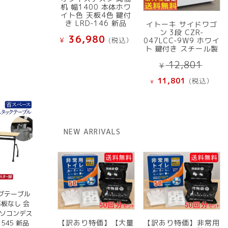
机 幅1400 本体ホワ
イト色 天板4色 鍵付
き LRD-146 新品
イトーキ サイドワゴ
ン 3段 CZR-
36,980
¥
(税込）
047LCC-9W9 ホワイ
ト 鍵付き スチール製
元
12,801
¥
の
現
11,801
(税込）
¥
価
在
格
の
は
価
¥ 12
格
NEW ARRIVALS
で
は
し
¥ 11,801
た。
で
す。
グテーブル
 幕板なし 会
パソコンデス
【訳あり特価】【大量
【訳あり特価】非常用
1545 新品