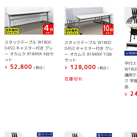
い
順
スタックテーブル W1800
スタックテーブル W1800
D450 キャスター付き グレ
D450 キャスター付き グレ
ー オカムラ 8184NX 4台セ
ー オカムラ 8184NX 10台
ット
セット
平行ス
52,800
128,000
¥
¥
(税込）
(税込）
W180
議用テ
こ
こ
在庫切れ
ク 学習
の
の
品
商
商
24
¥
品
品
こ
に
に
の
は
は
商
複
複
品
数
数
に
の
の