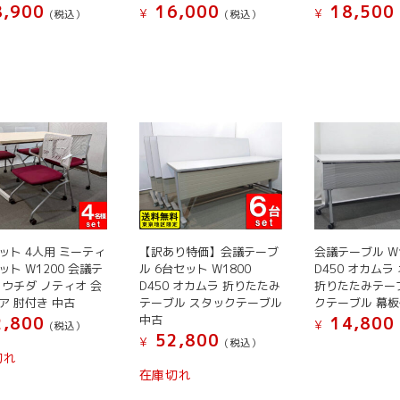
き
ま
す。
,900
16,000
18,500
オ
オ
¥
¥
(税込）
(税込）
ま
す
オ
プ
プ
こ
こ
す
プ
シ
シ
の
の
シ
ョ
ョ
商
商
ョ
ン
ン
品
品
ン
は
は
に
に
は
商
商
は
は
商
品
品
複
複
品
ペ
ペ
数
数
ペ
ー
ー
の
の
ー
ジ
ジ
バ
バ
ジ
か
か
リ
リ
【訳あり特価】会議テーブ
会議テーブル W1
ット 4人用 ミーティ
か
ら
ら
エ
エ
ル 6台セット W1800
D450 オカムラ
ット W1200 会議テ
ら
選
選
ー
ー
D450 オカムラ 折りたたみ
折りたたみテー
 ウチダ ノティオ 会
選
択
択
テーブル スタックテーブル
クテーブル 幕板
ア 肘付き 中古
シ
シ
択
中古
で
で
14,800
,800
ョ
ョ
¥
(税込）
で
52,800
き
き
¥
(税込）
ン
ン
こ
こ
切れ
き
ま
ま
こ
が
が
の
の
在庫切れ
ま
す
す
の
あ
あ
商
商