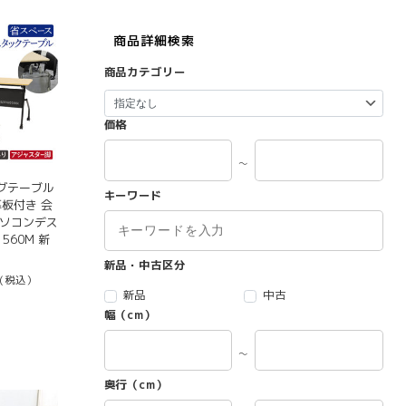
商品詳細検索
商品カテゴリー
価格
～
グテーブル
キーワード
 幕板付き 会
パソコンデス
1560M 新
新品・中古区分
(税込）
新品
中古
幅（cm）
～
奥行（cm）