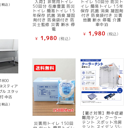
入荷】非常用トイレ
トイレ 50回分 防災ト
(税込）
50回分 在庫豊富 防災
イレ 簡易トイレ 15年
トイレ 簡易トイレ 15
保存 抗菌 消臭 凝固剤
年保存 抗菌 消臭 凝固
付き 防臭袋付き 災害
剤付き 防臭袋付き 防
地震 断水 停電 介護
災士監修 災害 断水 停
車中泊
電
1,980
¥
(税込）
1,980
¥
(税込）
800
 ネスティア
ブル スタッ
付 中古
(税込）
【暑さ対策】熱中症避
難用テント クーラー
テント スポット冷房
災害用トイレ 150回
テント スイデン SS-
分 セット 簡易トイレ