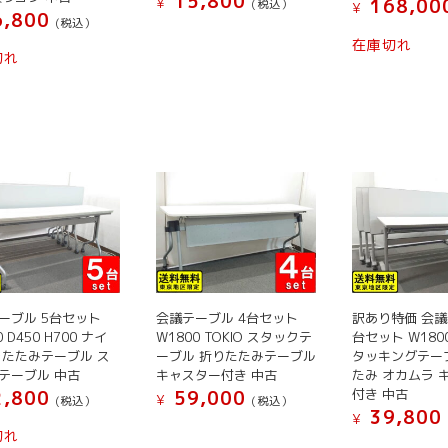
15,800
¥
168,00
(税込）
¥
ー
ン
ン
ン
か
,800
(税込）
こ
ジ
が
が
が
ら
在庫切れ
こ
の
か
切れ
あ
あ
あ
選
の
商
ら
り
り
り
択
商
品
選
ま
ま
ま
で
品
に
択
す。
す。
す。
き
に
は
で
オ
オ
オ
ま
は
複
き
プ
プ
プ
す
複
数
ま
シ
シ
シ
数
の
す
ョ
ョ
ョ
の
バ
ン
ン
ン
バ
リ
は
は
は
リ
エ
商
商
商
エ
ー
品
品
品
ーブル 5台セット
会議テーブル 4台セット
訳あり特価 会議
ー
シ
ペ
ペ
0 D450 H700 ナイ
W1800 TOKIO スタックテ
台セット W1800
ペ
シ
ョ
りたたみテーブル ス
ーブル 折りたたみテーブル
タッキングテー
ー
ー
ー
ョ
テーブル 中古
キャスター付き 中古
たみ オカムラ 
ン
ジ
ジ
ジ
ン
付き 中古
,800
59,000
が
¥
(税込）
(税込）
か
か
か
39,800
が
¥
あ
こ
こ
ら
ら
ら
切れ
あ
り
こ