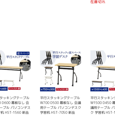
の
の
選
選
選
在庫切れ
り
ま
の
商
商
択
択
択
ま
す。
商
品
品
で
で
で
す。
オ
品
に
に
き
き
き
オ
プ
に
は
は
ま
ま
ま
プ
シ
は
複
複
す
す
す
シ
ョ
複
数
数
ョ
ン
数
の
の
ン
は
の
バ
バ
は
商
バ
リ
リ
商
品
リ
エ
エ
品
ペ
エ
ー
ー
ペ
ー
ー
シ
シ
ー
ジ
シ
ョ
ョ
ジ
か
ョ
ン
ン
か
ら
ン
が
が
ら
選
が
あ
あ
タッキングテーブル
平行スタッキングテーブル
平行スタッキン
選
択
あ
り
り
0 D600 幕板なし 会
W700 D500 幕板なし 会議
W1500 D450
択
で
り
ま
ま
ーブル パソコンデス
用テーブル パソコンデスク
議用テーブル 
で
き
ま
机 HST-1560 新品
学習机 HST-7050 新品
ク 学習机 HST-
す。
す。