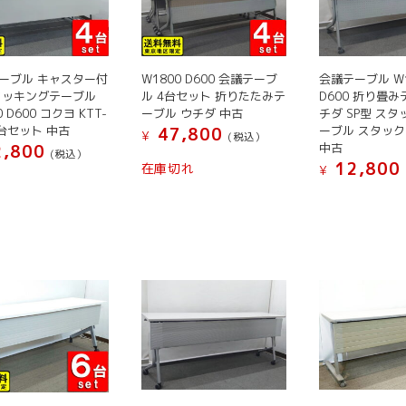
の
ン
ン
リ
バ
は
は
エ
リ
商
商
ー
エ
品
品
シ
ーブル キャスター付
W1800 D600 会議テーブ
会議テーブル W1
ー
タッキングテーブル
ペ
ル 4台セット 折りたたみテ
ペ
D600 折り畳み
ョ
0 D600 コクヨ KTT-
ーブル ウチダ 中古
チダ SP型 ス
シ
ー
ー
ン
4台セット 中古
ーブル スタッ
47,800
ョ
¥
ジ
(税込）
ジ
が
中古
,800
(税込）
ン
か
か
こ
あ
12,800
在庫切れ
¥
が
ら
ら
の
り
こ
あ
選
選
商
ま
の
り
択
択
品
す。
商
ま
で
で
に
オ
品
す。
き
き
は
プ
に
オ
ま
ま
複
シ
は
プ
す
す
数
ョ
複
シ
の
ン
数
ョ
バ
は
の
ン
リ
商
バ
は
エ
品
リ