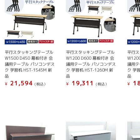
は
バ
バ
複
リ
リ
数
エ
エ
の
ー
ー
バ
シ
シ
リ
ョ
ョ
エ
ン
ン
ー
が
平行スタッキングテーブル
平行スタッキングテーブル
平行ス
が
シ
W1500 D450 幕板付き 会
W1200 D600 幕板付き 会
W120
あ
あ
議用テーブル パソコンデス
議用テーブル パソコンデス
議用テ
ョ
り
り
ク 学習机 HST-1545M 新
ク 学習机 HST-1260M 新
ク 学習
ン
ま
ま
品
品
品
が
す。
す。
21,594
19,311
18
¥
¥
¥
(税込）
(税込）
あ
オ
オ
こ
こ
こ
り
プ
プ
の
の
の
ま
シ
シ
商
商
商
す。
ョ
ョ
品
品
品
オ
ン
ン
に
に
に
プ
は
は
は
は
は
シ
商
商
複
複
複
ョ
品
品