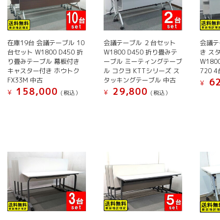
数
数
数
ン
ペ
ペ
の
の
の
は
ー
ー
バ
バ
バ
商
ジ
ジ
リ
リ
リ
品
在庫19台 会議テーブル 10
会議テーブル ２台セット
会議テ
か
か
エ
エ
エ
台セット W1800 D450 折
W1800 D450 折り畳みテ
ペ
き ス
ら
ら
ー
ー
ー
り畳みテーブル 幕板付き
ーブル ミーティングテーブ
W180
ー
選
選
キャスター付き ホウトク
ル コクヨ KTTシリーズ ス
720 
シ
シ
シ
ジ
択
択
FX33M 中古
タッキングテーブル 中古
62
ョ
ョ
ョ
¥
か
で
で
158,000
29,800
¥
¥
(税込）
(税込）
ン
ン
ン
ら
き
き
こ
こ
が
が
が
選
ま
ま
の
の
あ
あ
あ
択
す
す
商
商
り
り
り
で
品
品
ま
ま
ま
き
に
に
す。
す。
す。
ま
は
は
オ
オ
オ
す
複
複
プ
プ
プ
数
数
シ
シ
シ
の
の
ョ
ョ
ョ
バ
バ
ン
ン
ン
リ
リ
は
は
は