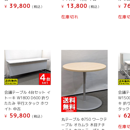
ー
ー
ン
ン
39,800
13,800
76
¥
¥
¥
(税込）
(税込）
ジ
ジ
が
が
こ
こ
か
か
在庫切れ
在庫
あ
あ
の
の
ら
ら
り
り
商
商
選
選
ま
ま
品
品
択
択
す。
す。
に
に
で
で
オ
オ
は
は
き
き
プ
プ
複
複
ま
ま
シ
シ
数
数
す
す
ョ
ョ
の
の
ン
ン
バ
バ
は
は
リ
リ
商
商
エ
エ
品
品
会議テ
会議テーブル 4台セット イ
ー
ー
ペ
ペ
W150
トーキ W1800 D600 折り
シ
シ
キ 折
たたみ 平行スタック ホワ
ー
ー
ョ
ョ
タック
イト 中古
ジ
ジ
ン
ン
62
59,800
¥
¥
(税込）
か
か
丸テーブル Φ750 ワークテ
が
が
ら
こ
ら
ーブル オカムラ 木目ナチ
在庫
あ
あ