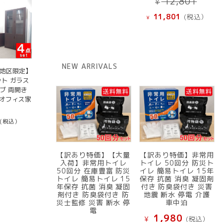
12,801
¥
の
現
11,801
(税込）
¥
価
在
格
の
は
価
¥ 12
格
NEW ARRIVALS
で
は
京地区限定】
し
ト ガラス
¥ 11,801
ブ 両開き
た。
で
古オフィス家
す。
(税込）
【訳あり特価】【大量
【訳あり特価】非常用
入荷】非常用トイレ
トイレ 50回分 防災ト
50回分 在庫豊富 防災
イレ 簡易トイレ 15年
トイレ 簡易トイレ 15
保存 抗菌 消臭 凝固剤
年保存 抗菌 消臭 凝固
付き 防臭袋付き 災害
剤付き 防臭袋付き 防
地震 断水 停電 介護
災士監修 災害 断水 停
車中泊
電
1,980
¥
(税込）