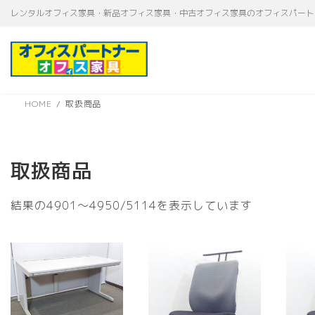
コ
ナ
レンタルオフィス家具・新品オフィス家具・中古オフィス家具のオフィスパート
ン
ビ
テ
ゲ
ン
ー
ツ
シ
へ
ョ
ス
ン
HOME
取扱商品
キ
に
ッ
移
プ
動
取扱商品
新
結果の4901～4950/5114を表示しています
し
い
順