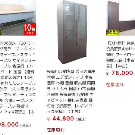
0×D600×H720 ミー
【送料無料 東
グ用テーブル サイド
役員家具4点セッ
クテーブル スタッキ
書庫 ワードロー
ーブル サイドフォー
書庫×2台【中
ーブル 会議机 イト
具】【中古】
役員用収納家具 ガラス書庫
スクート 国産 【送料
78,000
¥
木製 エグゼクティブ 木製
東京地区限定】10台
書庫 本棚 書棚 収納棚 両開
 折りたたみテーブル
在庫切れ
き オカムラ 国産 中古 両開
みテーブル 平行スタ
き書庫 役員書庫 収納庫 キ
ーブル ミーティング
ャビネット 鍵付き書庫 鍵
ル 会議テーブル ス
付き 役員家具 【中古オフ
テーブル 幕板付
ィス家具】【中古】
オフィス家具】【中
44,800
¥
(税込）
8,000
(税込）
在庫切れ