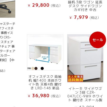
脇机 3段 ワゴン 延長
29,800
¥
(税込）
デスク サイドワゴン
カギ付き 中古
7,979
¥
(税込）
キャスターチ
 オフィスチ
 事務イス
O CRS-
セール
販
フィスチェア
クチェア 事
売
スターチェア
中
ベルガー
の
家具】【中
商
品
税込）
オフィスデスク 両袖
机 幅1400 本体ホワ
イト色 天板4色 鍵付
き LRD-146 新品
イトーキ サイドワゴ
ン 3段 CZR-
36,980
¥
(税込）
047LCC-9W9 ホワイ
ト 鍵付き スチール製
元