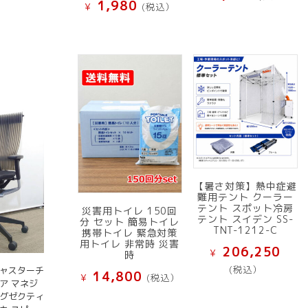
1,980
¥
(税込）
【暑さ対策】熱中症避
難用テント クーラー
テント スポット冷房
災害用トイレ 150回
テント スイデン SS-
分 セット 簡易トイレ
TNT-1212-C
携帯トイレ 緊急対策
用トイレ 非常時 災害
206,250
¥
時
(税込）
キャスターチ
14,800
¥
(税込）
ア マネジ
エグゼクティ