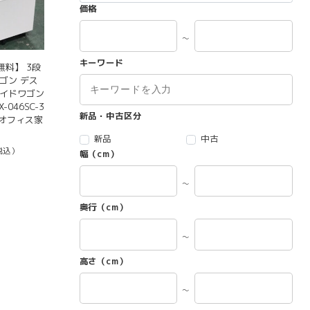
価格
～
キーワード
料】 3段
ゴン デス
サイドワゴン
-046SC-3
新品・中古区分
古オフィス家
新品
中古
税込）
幅（cm）
～
奥行（cm）
～
高さ（cm）
～