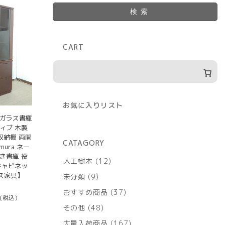
検索
CART
お気に入りリスト
 ガラス書庫
ィブ 木製
収納棚 両開
CATAGORY
mura ネー
き書庫 役
12
人工樹木
12
キャビネッ
個
ス家具】
9
未分類
9
の
個
商
37
おすすめ商品
37
の
(税込）
品
個
商
48
その他
48
の
品
個
商
167
大量入荷商品
167