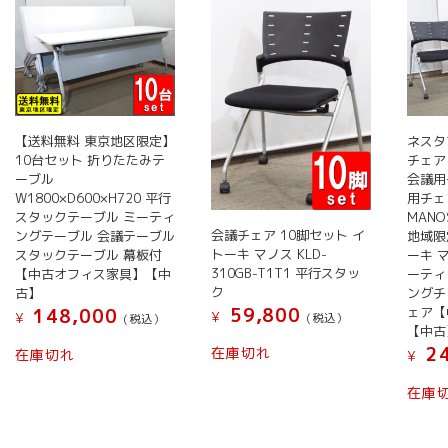
【送料無料 東京地区限定】
ネスタ
10台セット 折りたたみテ
チェア
ーブル
会議用
W1800×D600×H720 平行
用チェ
スタックテーブル ミーティ
MAN
会議チェア 10脚セット イ
ングテーブル 会議テーブル
地域限
トーキ マノス KLD-
スタックテーブル 幕板付
ーキ 
310GB-T1T1 平行スタッ
【中古オフィス家具】【中
ーティ
ク
古】
ングチ
59,800
ェア【
148,000
¥
¥
(税込）
(税込）
【中古
24
在庫切れ
在庫切れ
¥
在庫