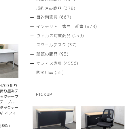
の
品
個
商
378
成約済み商品
378
の
品
個
商
667
目的別家具
667
の
品
個
商
878
インテリア・家具・雑貨
878
の
品
個
商
259
ウィルス対策商品
259
の
品
個
商
37
スクールデスク
37
の
品
個
商
93
話題の商品
93
の
品
個
商
4556
オフィス家具
4556
の
品
個
商
55
防災用品
55
の
品
個
商
の
H700 折り
品
商
 折り畳みテ
PICKUP
品
タックテーブ
グテーブル
スタックテー
中古オフィ
】
(税込）