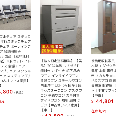
ブルチェア スタック
 平行スタックチェア
チェア ミーティング
ア 会議用椅子
OSS 国産 【送料無料
【法人限定送料無料】 【美
役員用収納家具
定】４脚セット イト
品】2024年製 ウチダ ST
木製 エグゼクテ
マノス 会議チェア ミ
鍵付き カギ付き 机下収納
書庫 本棚 書棚 
ングチェア スタッキ
ワゴン インサイドワゴン
き オカムラ oka
ェア ネスティングチ
３段ワゴン スチールワゴン
ベクスプロ 両開
中古オフィス家具】
内田洋行 UCHIDA 国産３段
員書庫 収納庫 
】
キャスターワゴン デスクワ
ト【中古オフィ
,800
(税込）
ゴン 事務ワゴン カギ付き
【中古】
サイドワゴン 袖机 脇机 ワ
44,801
切れ
¥
ゴン【中古オフィス家具】
【中古】
在庫切れ