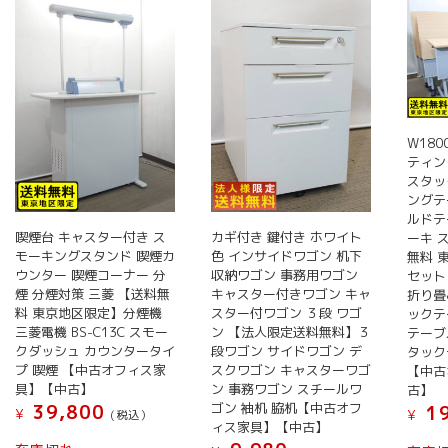
W180
ティン
スタッ
ングテ
ルドテ
喫煙台 キャスター付き ス
カギ付き 鍵付き ホワイト
ーキ 
モーキングスタンド 喫煙カ
色 インサイドワゴン 机下
無料 
ウンター 喫煙コーナー 分
収納ワゴン 事務用ワゴン
セット
煙 分煙対策 三菱 【送料無
キャスター付きワゴン キャ
折り畳
料 東京地区限定】分煙機
スター付ワゴン ３段 ワゴ
ックテ
三菱電機 BS-C13C スモー
ン 【法人限定送料無料】３
テーブ
クダッシュ カウンタータイ
段ワゴン サイドワゴン デ
タック
プ 喫煙 【中古オフィス家
スクワゴン キャスターワゴ
【中古
具】【中古】
ン 事務ワゴン スチールワ
古】
ゴン 袖机 脇机【中古オフ
39,800
19
¥
¥
(税込）
ィス家具】【中古】