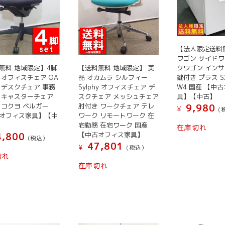
【法人限定送料無
ワゴン サイドワ
クワゴン イン
無料 地域限定】4脚
【送料無料 地域限定】 美
鍵付き プラス SX
 オフィスチェア OA
品 オカムラ シルフィー
W4 国産 【中
 デスクチェア 事務
Sylphy オフィスチェア デ
具】【中古】
 キャスターチェア
スクチェア メッシュチェア
 コクヨ ベルガー
肘付き ワークチェア テレ
9,980
¥
(
オフィス家具】【中
ワーク リモートワーク 在
宅勤務 在宅ワーク 国産
在庫切れ
【中古オフィス家具】
,800
(税込）
47,801
¥
(税込）
切れ
在庫切れ