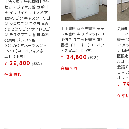
【法人限定 送料無料】2台
セット ダイヤル錠 カギ付
き インサイドワゴン 机下
収納ワゴン キャスターワゴ
ン 役員ワゴン コクヨ 国産
上下書庫 両開き書庫 ラテ
会議用
3段 2段 ワゴン サイドワゴ
ラル書庫 キャビネット カ
ーティ
ン デスクワゴン 袖机 脇机
ギ付き ユニット書庫 本棚
椅子 
役員用 ブラウン色
書棚 イトーキ 【中古オフ
ア メ
KOKUYO マネージメント
ィス家具】【中古】
ナ 国
S370【中古オフィス家
区限定】
24,800
具】【中古】
¥
(税込）
AIC
29,800
¥
(税込）
会議チ
在庫切れ
ェア 
在庫切れ
オフィ
79
¥
在庫