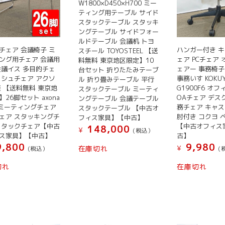
W1800×D450×H700 ミー
ティング用テーブル サイド
スタックテーブル スタッキ
ングテーブル サイドフォー
ルドテーブル 会議机 トヨ
チェア 会議椅子 ミ
ハンガー付き 
スチール TOYOSTEEL 【送
ング用チェア 会議用
ェア PCチェア
料無料 東京地区限定】10
会議イス 多目的チェ
ェアー 事務椅子
台セット 折りたたみテーブ
ッシュチェア アクソ
事務いす KOKUY
ル 折り畳みテーブル 平行
産 【送料無料 東京地
G1900F6 オ
スタックテーブル ミーティ
26脚セット axona
OAチェア デス
ングテーブル 会議テーブル
HI ミーティングチェア
務チェア キャ
スタックテーブル 【中古オ
ェア スタッキングチ
肘付き コクヨ 
フィス家具】【中古】
スタックチェア【中古
【中古オフィス
148,000
¥
(税込）
ス家具】【中古】
古】
,800
9,980
在庫切れ
¥
(税込）
(
切れ
在庫切れ